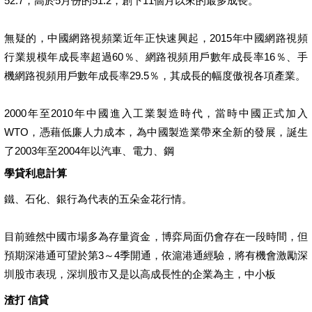
52.7，高於5月份的51.2，創下11個月以來的最多成長。
無疑的，中國網路視頻業近年正快速興起，2015年中國網路視頻
行業規模年成長率超過60％、網路視頻用戶數年成長率16％、手
機網路視頻用戶數年成長率29.5％，其成長的幅度傲視各項產業。
2000年至2010年中國進入工業製造時代，當時中國正式加入
WTO，憑藉低廉人力成本，為中國製造業帶來全新的發展，誕生
了2003年至2004年以汽車、電力、鋼
學貸利息計算
鐵、石化、銀行為代表的五朵金花行情。
目前雖然中國市場多為存量資金，博弈局面仍會存在一段時間，但
預期深港通可望於第3～4季開通，依滬港通經驗，將有機會激勵深
圳股市表現，深圳股市又是以高成長性的企業為主，中小板
渣打 信貸