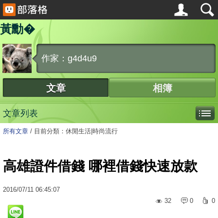
黃勳�
作家：g4d4u9
文章
相簿
文章列表
所有文章
/
目前分類：休閒生活|時尚流行
高雄證件借錢 哪裡借錢快速放款
2016
/
07
/
11
06:45:07
32
0
0