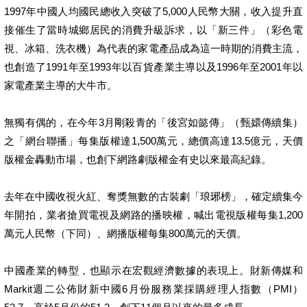
1997年中國人均國民總收入突破了5,000人民幣大關，收入提升直
接催生了當時城鄉居民的消費升級訴求，以「新三件」（彩色電
視、冰箱、洗衣機）為代表的家電產品成為這一時期的消費主流，
也創造了1991年至1993年以百貨產業主導以及1996年至2001年以
家電產業主導的大牛市。
無獨有偶的，在今年3月剛殺青的「後宮如懿傳」（甄嬛傳續集）
之「網台聯播」每集版權達1,500萬元，總價高達13.5億元，天價
版權金轟動市場，也創下網路劇版權金有史以來最高紀錄。
去年在中國收視火紅、奪獎無數的古裝劇「琅琊榜」，確定續集今
年開拍，業者搶買電視及網路的播映權，喊出電視版權每集1,200
萬元人民幣（下同）、網播版權每集800萬元的天價。
中國產業的轉型，也顯示在宏觀經濟數據的表現上。財新傳媒和
Markit週二公佈財新中國6月份服務業採購經理人指數（PMI）