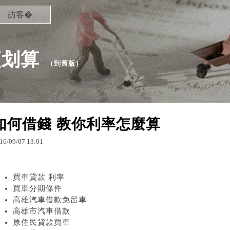
訪客�
更划算
（
到舊版
）
如何借錢 教你利率怎麼算
16
/
09
/
07
13
:
01
買車貸款 利率
買車分期條件
高雄汽車借款免留車
高雄市汽車借款
原住民貸款買車