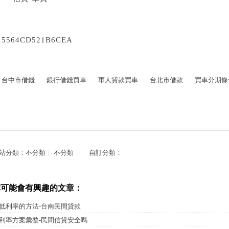
15564CD521B6CEA
台中市借錢
銀行借錢買車
軍人貸款買車
台北市借款
買車分期條
站分類：
不分類
｜
不分類
自訂分類：
你可能會有興趣的文章：
低利率的方法-台南民間貸款
利率方案彙整-民間信貸安全嗎