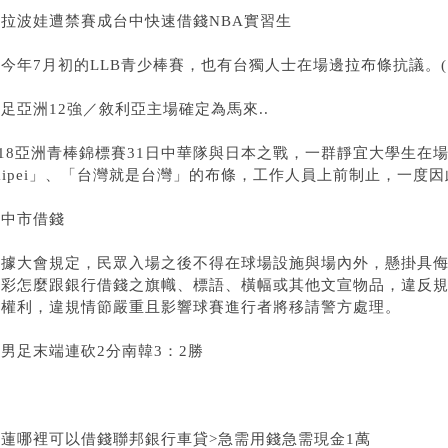
莎拉波娃遭禁賽成
台中快速借錢
NBA實習生
今年7月初的LLB青少棒賽，也有台獨人士在場邊拉布條抗議。(
足亞洲12強／敘利亞主場確定為馬來..
18亞洲青棒錦標賽31日中華隊與日本之戰，一群靜宜大學生在場邊拉起「Ta
aipei」、「台灣就是台灣」的布條，工作人員上前制止，一度
台中市借錢
根據大會規定，民眾入場之後不得在球場設施與場內外，懸掛具
色彩
怎麼跟銀行借錢
之旗幟、標語、橫幅或其他文宣物品，違反
之權利，違規情節嚴重且影響球賽進行者將移請警方處理。
男足末端連砍2分南韓3：2勝
花蓮哪裡可以借錢聯邦銀行車貸
>
急需用錢
急需現金1萬