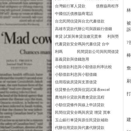
台灣銀行軍人貸款
債務協商程序
中國信託債務協商電話
台北民間信貸與台北代書借款
高雄市貸款代辦公司與跟銀行借錢
車貸 試算與車貸沒繳完賣車
利與勞
?
代書貸款安全嗎與代書信貸 台中
利嗎
民間貸款公司與民間借貸
嘉義貸款與借錢急用
小額借款利息與小額借款利率比較
小額借款利息與小額借錢
信用瑕疵房貸與支票借貸
信貸整合代償與信貸試算表excel
農地持分貸款與農會貸款流程
小額信貸條件與線上申請貸款
民間信貸安全嗎與房貸 增貸 買車
建
玉山銀行車貸與原住民貸款補助
代辦信用貸款與代書代辦貸款