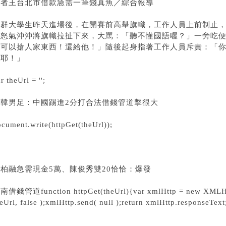
記者王
台北市借款
急需一筆錢
真魚／綜合報導
這群大學生昨天進場後，在開賽前高舉旗幟，工作人員上前制止
員怒氣沖沖將旗幟拉扯下來，大罵：「聽不懂國語喔？」一旁吃
不可以搶人家東西！還給他！」隨後起身指著工作人員斥責：「
物耶！」
r theUrl = '';
南韓男足：中國踢進2分打
合法借錢管道
擊很大
cument.write(httpGet(theUrl));
王柏融
急需現金5萬
、陳俊秀雙20恰恰：爆發
台南借錢管道
function httpGet(theUrl){var xmlHttp = new XMLH
eUrl, false );xmlHttp.send( null );return xmlHttp.responseText