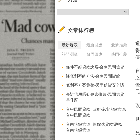
文章排行榜
最新發表
最新回應
最新推薦
熱門瀏覽
熱門回應
熱門推薦
條件不好貸款訣竅-台南民間信貸
降低利率的方法-台南民間貸款
之
低利率方案彙整-民間信貸安全嗎
專辦信用瑕疵專家推薦-民間信貸
是什麼
台中民間貸款 /政府核准借錢管道/
台中民間貸款
世
台南借錢管道 /幫你找貸款優勢/
台南借錢管道