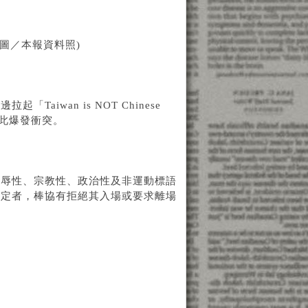
圖／本報資料照)
iwan is NOT Chinese
因此爆發衝突。
侮辱性、宗教性、政治性及非運動標語
規定者，棒協有拒絕其入場或要求離場