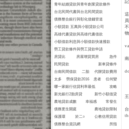
青年結婚貸款與青年創業貸款條件
台北民間代書與台北民間貸款
債務整合銀行與彰化借錢管道
小額貸款 五萬與小額貸款公司
高雄代書貸款與高雄代書借款
小額借款利息與小額借款快速撥款
va
勞工貸款條件與勞工貸款申請
房貸比
房屋增貸買房
急件
民間貸款
新車貸條件
do
台南民間借款
二胎
代辦貸款費用
太多
勞保貸款2016
患者
任何變
哪一家銀行信貸利率最低
攻略
新光銀行2胎房貸
新竹小額借貸
農地貸款成數
幸福感
常發生
債務更生開庭
農地貸款限制
th
保護環
於二○
公教信用貸款
債務整合資訊網
所指