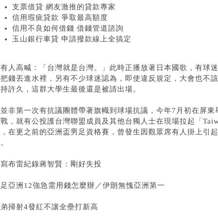
支票借貸 網友激推的貸款專家
信用瑕疵貸款 爭取最高額度
信用不良如何借錢 借錢管道諮詢
玉山銀行車貸 申請撥款線上全搞定
還有人高喊：「台灣就是台灣。」此時正播放著日本國歌，有球
得把錢丟進水裡，另有不少球迷認為，即使違反規定，大會也不
僵持許久，這群大學生最後還是被請出場。
這並非第一次有抗議團體帶著旗幟到球場抗議，今年7月初在屏東
戰，就有公投護台灣聯盟成員及其他台獨人士在現場拉起「Taiwan is N
條，在更之前的亞洲盃男足資格賽，曾發生因觀眾席有人掛上引起爭
元。
改寫布雷紀錄蔣智賢：剛好失投
足亞洲12強
急需用錢怎麼辦
／伊朗無愧亞洲第一
兄弟掃射4發紅不讓全壘打新高