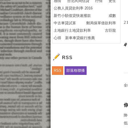
感情
台北民間信貸
行情
更生
公務人員貸款利率 2016
新竹小額借貸快速撥款
成數
2
中古車貸試算
郵局保單借款利率
土地銀行土地貸款利率
古巨龍
心得
新車車貸銀行推薦
RSS
RSS
部落格聯播
全
降
低