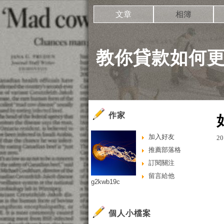
文章
相簿
教你貸款如何
作家
加入好友
20
推薦部落格
訂閱關注
留言給他
g2kwb19c
個人小檔案