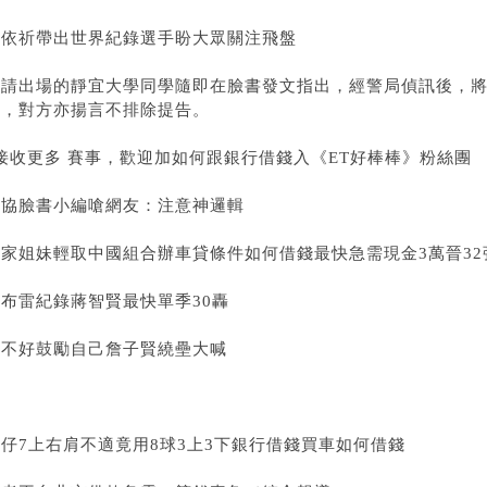
林依祈帶出世界紀錄選手盼大眾關注飛盤
被請出場的靜宜大學同學隨即在臉書發文指出，經警局偵訊後，
訴，對方亦揚言不排除提告。
接收更多 賽事，歡迎加
如何跟銀行借錢
入《ET好棒棒》粉絲團
棒協臉書小編嗆網友：注意神邏輯
詹家姐妹輕取中國組合
辦車貸條件
如何借錢最快
急需現金3萬
晉32
刷布雷紀錄蔣智賢最快單季30轟
打不好鼓勵自己詹子賢繞壘大喊
仔7上右肩不適竟用8球3上3下
銀行借錢買車
如何借錢