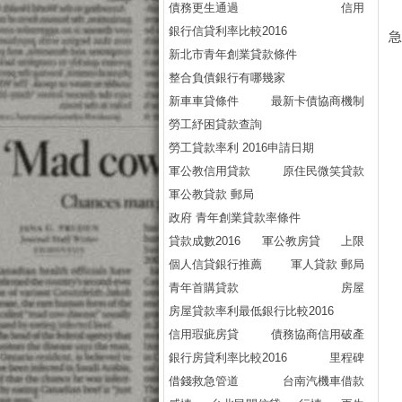
債務更生通過
信用
銀行信貸利率比較2016
新北市青年創業貸款條件
整合負債銀行有哪幾家
新車車貸條件
最新卡債協商機制
勞工紓困貸款查詢
勞工貸款率利 2016申請日期
軍公教信用貸款
原住民微笑貸款
軍公教貸款 郵局
政府 青年創業貸款率條件
貸款成數2016
軍公教房貸
上限
個人信貸銀行推薦
軍人貸款 郵局
青年首購貸款
房屋
房屋貸款率利最低銀行比較2016
信用瑕疵房貸
債務協商信用破產
銀行房貸利率比較2016
里程碑
借錢救急管道
台南汽機車借款