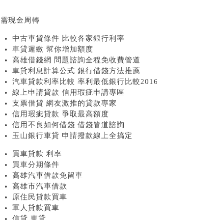
急需現金周轉
中古車貸條件 比較各家銀行利率
車貸遲繳 幫你增加額度
高雄借錢網 問題諮詢全程免收費管道
車貸利息計算公式 銀行借錢方法推薦
汽車貸款利率比較 率利最低銀行比較2016
線上申請貸款 信用瑕疵申請專區
支票借貸 網友激推的貸款專家
信用瑕疵貸款 爭取最高額度
信用不良如何借錢 借錢管道諮詢
玉山銀行車貸 申請撥款線上全搞定
買車貸款 利率
買車分期條件
高雄汽車借款免留車
高雄市汽車借款
原住民貸款買車
軍人貸款買車
信貸 車貸