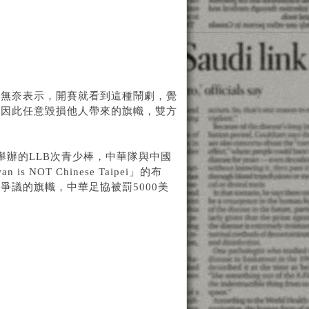
迷無奈表示，開賽就看到這種鬧劇，覺
該因此任意毀損他人帶來的旗幟，雙方
舉辦的LLB次青少棒，中華隊與中國
OT Chinese Taipei」的布
議的旗幟，中華足協被罰5000美