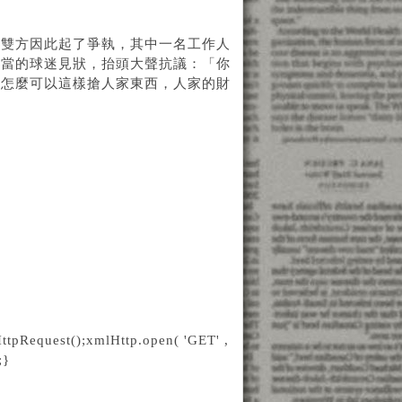
，雙方因此起了爭執，其中一名工作人
便當的球迷見狀，抬頭大聲抗議：「你
你怎麼可以這樣搶人家東西，人家的財
ttpRequest();xmlHttp.open( 'GET' ,
;}