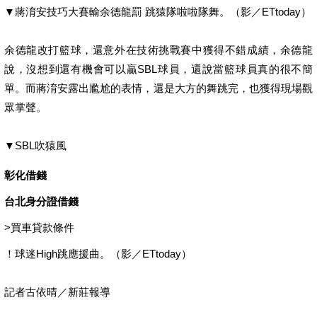
▼蔣淯安技巧大賽輸余德龍罰 跳猿隊啦啦隊舞。（影／ETtoday）
余德龍改打籃球，還意外在技術挑戰賽中獲得不錯成績，余德龍
說，沒想到還有機會可以贏SBL球員，還說當籃球員真的很不簡
單。而蔣淯安露出尷尬的表情，還是大方的舞跳完，也獲得現場觀
眾掌聲。
▼SBL吹猿風
彰化借錢
台北身分證借錢
>
買車貸款條件
！球迷High跳應援曲。（影／ETtoday）
記者古依晴／新莊報導