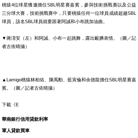
桃猿4位球星獲邀擔任SBL明星賽嘉賓，參與技術挑戰賽以及公益
三分球大賽，技術挑戰賽中，只要桃猿任何一位球員成績超越SBL
球員，該名SBL球員就要跟著阿誠和小布跳加油曲。
▼蔣淯安（左）和阿誠、小布一起跳舞，露出靦腆表情。（圖／記
者古依晴攝）
▲Lamigo桃猿林柏佑、陳禹勳、藍寅倫和余德龍擔任SBL明星賽嘉
賓。（圖／記者古依晴攝）
下載《E
華南銀行信用貸款利率
軍人貸款買車