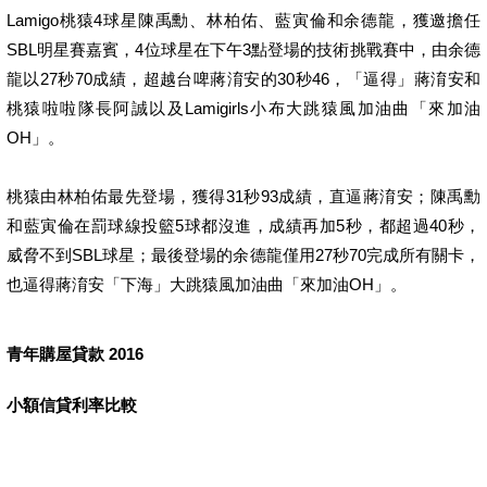
Lamigo桃猿4球星陳禹勳、林柏佑、藍寅倫和余德龍，獲邀擔任
SBL明星賽嘉賓，4位球星在下午3點登場的技術挑戰賽中，由余德
龍以27秒70成績，超越台啤蔣淯安的30秒46，「逼得」蔣淯安和
桃猿啦啦隊長阿誠以及Lamigirls小布大跳猿風加油曲「來加油
OH」。
桃猿由林柏佑最先登場，獲得31秒93成績，直逼蔣淯安；陳禹勳
和藍寅倫在罰球線投籃5球都沒進，成績再加5秒，都超過40秒，
威脅不到SBL球星；最後登場的余德龍僅用27秒70完成所有關卡，
也逼得蔣淯安「下海」大跳猿風加油曲「來加油OH」。
青年購屋貸款 2016
小額信貸利率比較