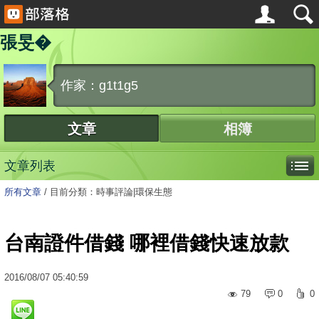
張旻�
作家：g1t1g5
文章
相簿
文章列表
所有文章
/
目前分類：時事評論|環保生態
台南證件借錢 哪裡借錢快速放款
2016
/
08
/
07
05:40:59
79
0
0