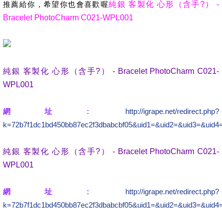
推薦給你，希望你也會喜歡喔
純銀 客製化 心形（含手?） -
Bracelet PhotoCharm C021-WPL001
純銀 客製化 心形（含手?） - Bracelet PhotoCharm C021-
WPL001
網址:
http://igrape.net/redirect.php?
k=72b7f1dc1bd450bb87ec2f3dbabcbf05&uid1=&uid2=&uid3=&uid4
純銀 客製化 心形（含手?） - Bracelet PhotoCharm C021-
WPL001
網址:
http://igrape.net/redirect.php?
k=72b7f1dc1bd450bb87ec2f3dbabcbf05&uid1=&uid2=&uid3=&uid4