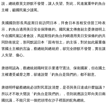
說，總統蔡英文靜默不發聲，讓人失望。對此，民進黨重申釣魚台
主權，籲國民黨少謾罵。
美國國防部長馬提斯日前訪問日本，拜會日本首相安倍晉三時表
示，釣魚台適用美日安全保障條約。國民黨文傳會副主委唐德明上
午在國民黨記者會說，馬提斯指釣魚台列嶼適用美日安保條約的共
同防衛規定，形同默認日本「固有領土」的主張，對於如此嚴重傷
害國土主權的言論，蔡總統與總統府，卻完全靜默不發聲，實在讓
人失望、傷心。
唐德明認為，蔡總統就職時宣示要遵守憲法、保衛國家，但在國土
主權遭受威脅之際，卻連說聲「釣魚台是我們的」都不願意。
唐德明呼籲蔡總統必須對民眾說清楚，是否與美日達成什麼協議？
所以才不敢大聲說「釣魚台是我們的」，否則就應該立即向美日兩
國抗議，不能只當一個把頭埋在沙子裡面的鴕鳥總統。