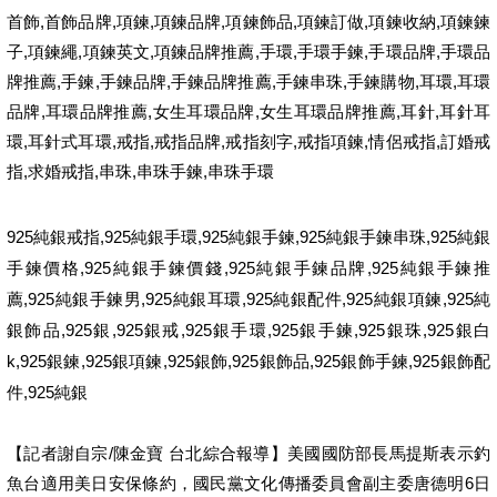
首飾
,
首飾品牌
,
項鍊
,
項鍊品牌
,
項鍊飾品
,
項鍊訂做
,
項鍊收納
,
項鍊鍊
子
,
項鍊繩
,
項鍊英文
,
項鍊品牌推薦
,
手環
,
手環手鍊
,
手環品牌
,
手環品
牌推薦
,
手鍊
,
手鍊品牌
,
手鍊品牌推薦
,
手鍊串珠
,
手鍊購物
,
耳環
,
耳環
品牌
,
耳環品牌推薦
,
女生耳環品牌
,
女生耳環品牌推薦
,
耳針
,
耳針耳
環
,
耳針式耳環
,
戒指
,
戒指品牌
,
戒指刻字
,
戒指項鍊
,
情侶戒指
,
訂婚戒
指
,
求婚戒指
,
串珠
,
串珠手鍊
,
串珠手環
925
,925
,925
,925
,925
純銀戒指
純銀手環
純銀手鍊
純銀手鍊串珠
純銀
,925
,925
,925
手鍊價格
純銀手鍊價錢
純銀手鍊品牌
純銀手鍊推
,925
,925
,925
,925
,925
薦
純銀手鍊男
純銀耳環
純銀配件
純銀項鍊
純
,925
,925
,925
,925
,925
,925
銀飾品
銀
銀戒
銀手環
銀手鍊
銀珠
銀白
k,925
,925
,925
,925
,925
,925
銀鍊
銀項鍊
銀飾
銀飾品
銀飾手鍊
銀飾配
,925
件
純銀
【記者謝自宗/陳金寶 台北綜合報導】美國國防部長馬提斯表示釣
魚台適用美日安保條約，國民黨文化傳播委員會副主委唐德明6日