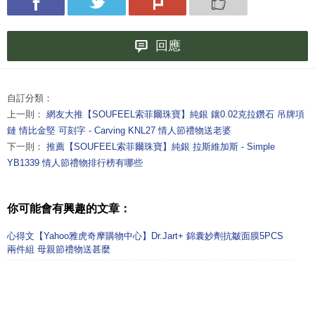
回應
自訂分類：
上一則：
網友大推【SOUFEEL索菲爾珠寶】純銀 鑲0.02克拉鑽石 吊牌項
鏈 情比金堅 可刻字 - Carving KNL27 情人節禮物送老婆
下一則：
推薦【SOUFEEL索菲爾珠寶】純銀 拉斯維加斯 - Simple
YB1339 情人節禮物排行榜有哪些
你可能會有興趣的文章：
心得文【Yahoo雅虎奇摩購物中心】Dr.Jart+ 錦囊妙劑抗皺面膜5PCS
兩件組 母親節禮物送甚麼