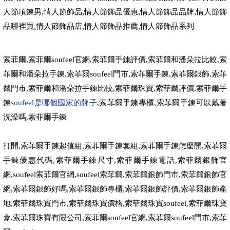
,
,
,
,
人節項鍊男
情人節飾品
情人節飾品優惠
情人節飾品品牌
情人節飾
,
,
,
品哪裡買
情人節飾品店
情人節飾品推薦
情人節飾品系列
索菲爾
,
索菲爾
soufeel
官網
,
索菲爾手鍊評價
,
索菲爾和潘朵拉比較
,
索
菲爾和潘朵拉手鍊
,
索菲爾
soufeel
門市
,
索菲爾手鍊
,
索菲爾銀飾
,
索菲
爾門市
,
索菲爾和潘朵拉手鍊比較
,
索菲爾珠寶
,
索菲爾評價
,
索菲爾手
鍊
soufeel是哪個國家的牌子
,
索菲爾手鍊專櫃
,
索菲爾手鍊可以戴著
洗澡嗎
,
索菲爾手鍊
打開
,
索菲爾手鍊超值組
,
索菲爾手鍊套組
,
索菲爾手鍊怎麼開
,
索菲爾
手鍊優惠代碼
,
索菲爾手鍊尺寸
,
索菲爾手鍊電話
,
索菲爾銀飾官
網
,soufeel
索菲爾官網
,soufeel
索菲爾
,
索菲爾銀飾門市
,
索菲爾銀飾官
網
,
索菲爾銀飾好嗎
,
索菲爾銀飾專櫃
,
索菲爾銀飾評價
,
索菲爾銀飾產
地
,
索菲爾珠寶門市
,
索菲爾珠寶價格
,
索菲爾珠寶
soufeel,
索菲爾珠寶
盒
,
索菲爾珠寶有限公司
,
索菲爾
soufeel
官網
,
索菲爾
soufeel
門市
,
索菲