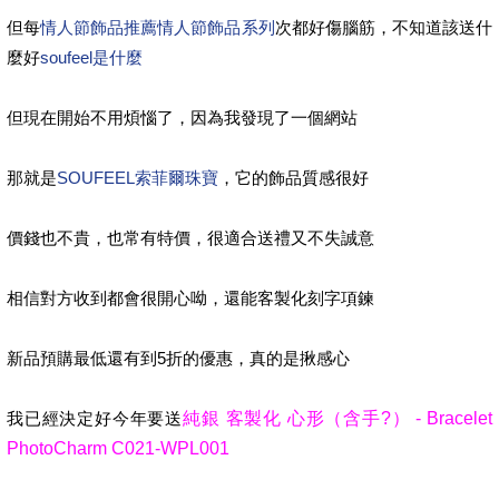
但每
情人節飾品推薦
情人節飾品系列
次都好傷腦筋，不知道該送什
麼好
soufeel是什麼
但現在開始不用煩惱了，因為我發現了一個網站
那就是
SOUFEEL索菲爾珠寶
，它的飾品質感很好
價錢也不貴，也常有特價，很適合送禮又不失誠意
相信對方收到都會很開心呦，還能客製化刻字項鍊
新品預購最低還有到5折的優惠，真的是揪感心
我已經決定好今年要送
純銀 客製化 心形（含手?） - Bracelet
PhotoCharm C021-WPL001