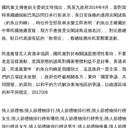
國民黨文傳會副主委胡文琦指出，馬英九政府2014年4月，面對當
時美國總統歐巴馬訪問日本行前表示，美日安保條約適用尖閣諸島
（釣魚台列嶼），時任外交部長林永樂立即表明「釣魚台主權屬於
中華民國無庸置疑，我方不會接受尖閣諸島這個名詞」。對比蔡總
統、駐日代表謝長廷的「軟骨症」，蔡總統應向民眾鄭重道歉。
民進黨發言人黃適卓強調，國民黨對於相關議題應理性看待，不要
老是這樣激動，意識形態的謾罵對國家整體利益不是好事。黃適卓
說，民進黨重申「釣魚台列嶼是我國領土，這是政府一貫主張，我
們的立場從未改變。」政府也呼籲相關各方，秉持「擱置爭議，共
同開發」的原則，以和平的方式解決東海地區的爭議，以維護區域
的和平與穩定。2017/2/6
,
,
,
情人節禮物
情人節禮物排行
情人節禮物排行榜
情人節禮物排行榜
,
,
,
女生
情人節禮物排行榜有哪些
情人節禮物排行榜男生
情人節禮物
,
,
,
排行榜送女生
情人節禮物排行榜送男生
情人節禮物推薦
情人節禮