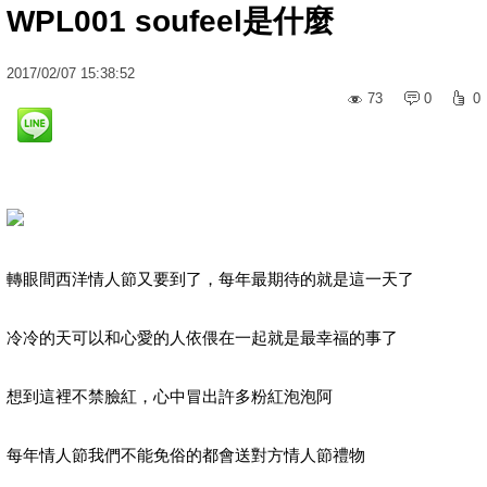
WPL001 soufeel是什麼
2017
/
02
/
07
15:38:52
73
0
0
轉眼間西洋情人節又要到了，每年最期待的就是這一天了
冷冷的天可以和心愛的人依偎在一起就是最幸福的事了
想到這裡不禁臉紅，心中冒出許多粉紅泡泡阿
每年情人節我們不能免俗的都會送對方情人節禮物