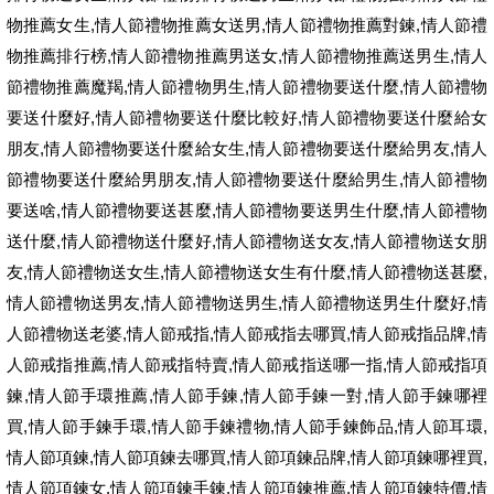
,
,
,
物推薦女生
情人節禮物推薦女送男
情人節禮物推薦對鍊
情人節禮
,
,
,
物推薦排行榜
情人節禮物推薦男送女
情人節禮物推薦送男生
情人
,
,
,
節禮物推薦魔羯
情人節禮物男生
情人節禮物要送什麼
情人節禮物
,
,
要送什麼好
情人節禮物要送什麼比較好
情人節禮物要送什麼給女
,
,
,
朋友
情人節禮物要送什麼給女生
情人節禮物要送什麼給男友
情人
,
,
節禮物要送什麼給男朋友
情人節禮物要送什麼給男生
情人節禮物
,
,
,
要送啥
情人節禮物要送甚麼
情人節禮物要送男生什麼
情人節禮物
,
,
,
送什麼
情人節禮物送什麼好
情人節禮物送女友
情人節禮物送女朋
,
,
,
,
友
情人節禮物送女生
情人節禮物送女生有什麼
情人節禮物送甚麼
,
,
,
情人節禮物送男友
情人節禮物送男生
情人節禮物送男生什麼好
情
,
,
,
,
人節禮物送老婆
情人節戒指
情人節戒指去哪買
情人節戒指品牌
情
,
,
,
人節戒指推薦
情人節戒指特賣
情人節戒指送哪一指
情人節戒指項
,
,
,
,
鍊
情人節手環推薦
情人節手鍊
情人節手鍊一對
情人節手鍊哪裡
,
,
,
,
,
買
情人節手鍊手環
情人節手鍊禮物
情人節手鍊飾品
情人節耳環
,
,
,
,
情人節項鍊
情人節項鍊去哪買
情人節項鍊品牌
情人節項鍊哪裡買
,
,
,
,
情人節項鍊女
情人節項鍊手鍊
情人節項鍊推薦
情人節項鍊特價
情