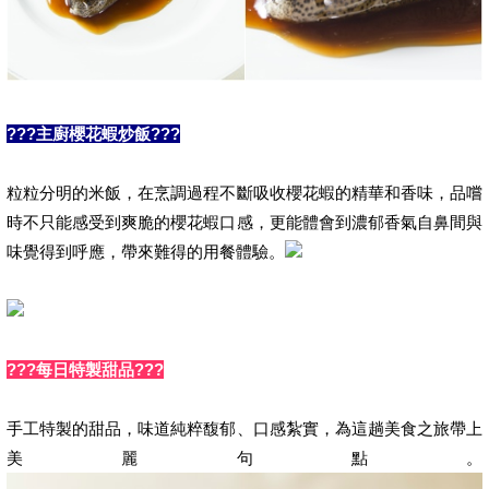
???主廚櫻花蝦炒飯???
粒粒分明的米飯，在烹調過程不斷吸收櫻花蝦的精華和香味，品嚐
時不只能感受到爽脆的櫻花蝦口感，更能體會到濃郁香氣自鼻間與
味覺得到呼應，帶來難得的用餐體驗。
???每日特製甜品???
手工特製的甜品，味道純粹馥郁、口感紮實，為這趟美食之旅帶上
美麗句點。