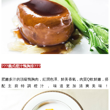
???義式橙汁鴨胸排???
肥嫩多汁的頂級鴨胸肉，紅潤色澤、鮮美香氣，肉質Q軟鮮嫩，搭
配主廚特調橙汁，味道更加清爽美味！