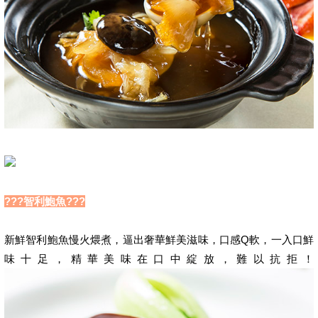
???智利鮑魚???
新鮮智利鮑魚慢火煨煮，逼出奢華鮮美滋味，口感Q軟，一入口鮮
味十足，精華美味在口中綻放，難以抗拒！