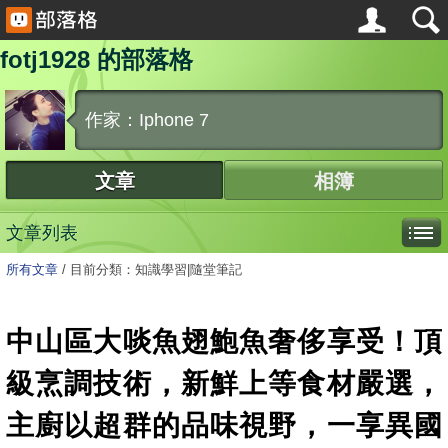
fotj1928 的部落格
作家：Iphone 7
文章
相簿
文章列表
所有文章
/
目前分類：知識學習|隨堂筆記
中山區大啖魚翅鮑魚奢侈享受！頂
級烹調技術，新鮮上等食材嚴選，
主廚以超群的品味視野，一享異國