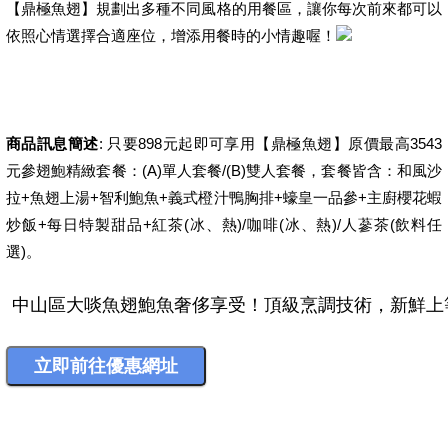
【鼎極魚翅】規劃出多種不同風格的用餐區，讓你每次前來都可以
依照心情選擇合適座位，增添用餐時的小情趣喔！
商品訊息簡述
: 只要898元起即可享用【鼎極魚翅】原價最高3543
元參翅鮑精緻套餐：(A)單人套餐/(B)雙人套餐，套餐皆含：和風沙
拉+魚翅上湯+智利鮑魚+義式橙汁鴨胸排+蠔皇一品參+主廚櫻花蝦
炒飯+每日特製甜品+紅茶(冰、熱)/咖啡(冰、熱)/人蔘茶(飲料任
選)。