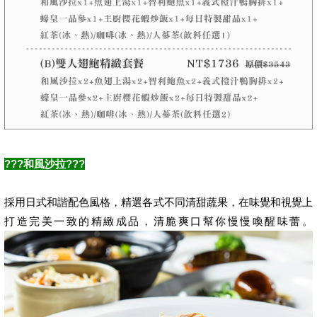
???和風沙拉???
採用日式和諧配色風格，精選各式不同清甜蔬果，在味覺和視覺上
打造完美一致的精緻成品，清脆爽口幫你慢慢喚醒味蕾。