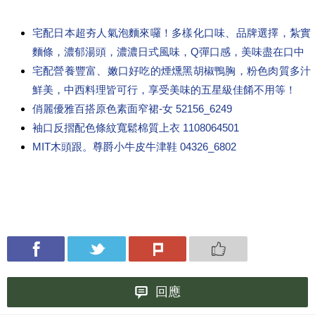
宅配日本超夯人氣泡麵來囉！多樣化口味、品牌選擇，紮實
麵條，濃郁湯頭，濃濃日式風味，Q彈口感，美味盡在口中
宅配營養豐富、嫩口好吃的煙燻黑胡椒鴨胸，粉色肉質多汁
鮮美，中西料理皆可行，享受美味的五星級佳餚不用等！
俏麗優雅百搭原色素面窄裙-女 52156_6249
袖口反摺配色條紋寬鬆棉質上衣 1108064501
MIT木頭跟。尊爵小牛皮牛津鞋 04326_6802
回應