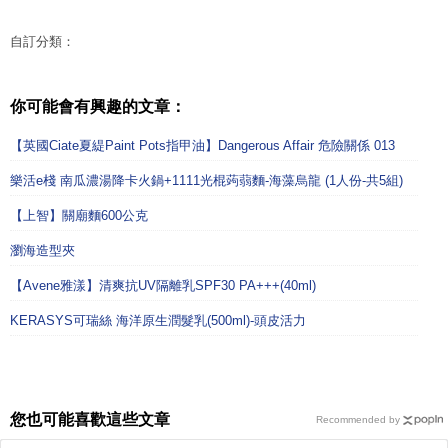
自訂分類：
你可能會有興趣的文章：
【英國Ciate夏緹Paint Pots指甲油】Dangerous Affair 危險關係 013
樂活e棧 南瓜濃湯降卡火鍋+1111光棍蒟蒻麵-海藻烏龍 (1人份-共5組)
【上智】關廟麵600公克
瀏海造型夾
【Avene雅漾】清爽抗UV隔離乳SPF30 PA+++(40ml)
KERASYS可瑞絲 海洋原生潤髮乳(500ml)-頭皮活力
您也可能喜歡這些文章
Recommended by