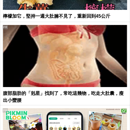
檸檬加它，堅持一週大肚腩不見了，重新回到45公斤
PR
腹部脂肪的「剋星」找到了，常吃這幾物，吃走大肚囊，瘦
出小蠻腰
PR