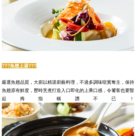
???魚翅上湯???
嚴選魚翅品質，大廚以精湛廚藝料理，不過多調味喧賓奪主，保持
魚翅原有鮮度，歷時烹煮打造入口即化的上乘口感，令饕客也要豎
起拇指稱讚不已！