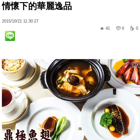
情懷下的華麗逸品
2015
/
10
/
21
11:30:27
41
0
0