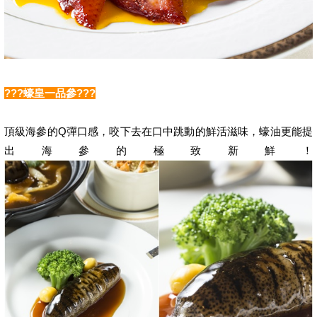
???蠔皇一品參???
頂級海參的Q彈口感，咬下去在口中跳動的鮮活滋味，蠔油更能提
出海參的極致新鮮！