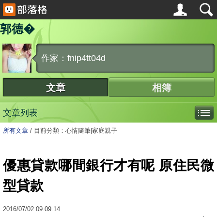
郭德�
作家：fnip4tt04d
文章
相簿
文章列表
所有文章
/
目前分類：心情隨筆|家庭親子
優惠貸款哪間銀行才有呢 原住民微
型貸款
2016
/
07
/
02
09:09:14