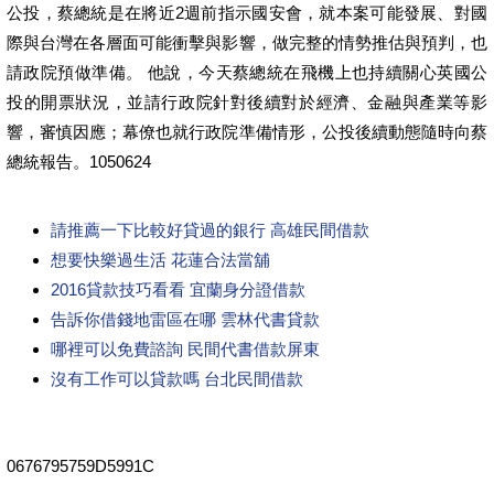
公投，蔡總統是在將近2週前指示國安會，就本案可能發展、對國
際與台灣在各層面可能衝擊與影響，做完整的情勢推估與預判，也
請政院預做準備。 他說，今天蔡總統在飛機上也持續關心英國公
投的開票狀況，並請行政院針對後續對於經濟、金融與產業等影
響，審慎因應；幕僚也就行政院準備情形，公投後續動態隨時向蔡
總統報告。1050624
請推薦一下比較好貸過的銀行 高雄民間借款
想要快樂過生活 花蓮合法當舖
2016貸款技巧看看 宜蘭身分證借款
告訴你借錢地雷區在哪 雲林代書貸款
哪裡可以免費諮詢 民間代書借款屏東
沒有工作可以貸款嗎 台北民間借款
0676795759D5991C