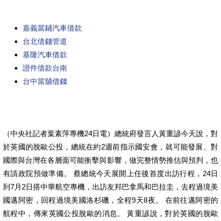
嘉義當鋪汽車借款
台北借錢管道
基隆汽車借款
證件借款台南
台中當舖借錢
（中央社記者葉素萍專機24日電）總統府發言人黃重諺今天說，對
於英國的脫歐公投，總統在約2週前指示國安會，就可能發展、對
國際與台灣在各層面可能衝擊與影響，做完整情勢推估與預判，也
有請政院預做準備。 蔡總統今天展開上任後首度出訪行程，24日
到7月2日搭中華航空專機，出訪友邦巴拿馬和巴拉圭，去程過境美
國邁阿密，回程過境美國洛杉磯，全程9天8夜。 在前往邁阿密的
航程中，傳來英國公投脫歐的消息。 黃重諺說，對於英國的脫歐