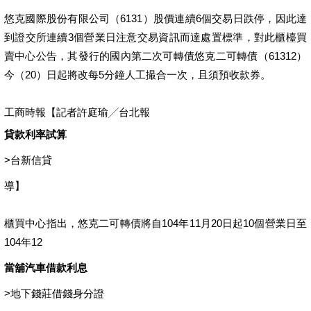
台中身分證借錢
悠克國際股份有限公司（6131）股價連續6個交易日跌停，因此達
到證交所連續3個營業日注意交易資訊而達處置標準，對此櫃檯買
賣中心公告，其發行的國內第二次可轉債悠克二可轉債（61312）
今（20）日起將改每5分鐘人工撮合一次，且須預收款券。
工商時報【記者許庭瑜╱台北報
貸款利率試算
>
台新信貸
導】
櫃買中心指出，悠克二可轉債將自104年11月20日起10個營業日至
104年12
當舖汽車借款利息
>
地下錢莊借錢身分證