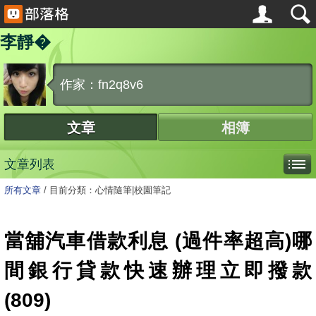
李靜�
作家：fn2q8v6
文章
相簿
文章列表
所有文章
/
目前分類：心情隨筆|校園筆記
當舖汽車借款利息 (過件率超高)哪
間銀行貸款快速辦理立即撥款
(809)