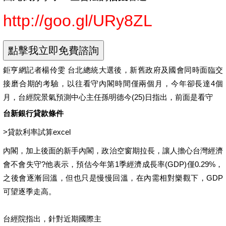
http://goo.gl/URy8ZL
鉅亨網記者楊伶雯 台北總統大選後，新舊政府及國會同時面臨交
接磨合期的考驗，以往看守內閣時間僅兩個月，今年卻長達4個
月，台經院景氣預測中心主任孫明德今(25)日指出，前面是看守
台新銀行貸款條件
>
貸款利率試算excel
內閣，加上後面的新手內閣，政治空窗期拉長，讓人擔心台灣經濟
會不會失守?他表示，預估今年第1季經濟成長率(GDP)僅0.29%，
之後會逐漸回溫，但也只是慢慢回溫，在內需相對樂觀下，GDP
可望逐季走高。
台經院指出，針對近期國際主