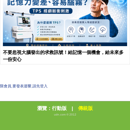
不要忽視大腦發出的求救訊號！給記憶一個機會，給未來多
一份安心
限會員,要發表迴響,請先登入
瀏覽：
行動版
|
傳統版
udn.com © 2012