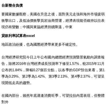
台新整合負債
要國家數據觀察，美國在升息之後，面對美元走強和海外市場疲弱
衝擊出口，及低油價衝擊頁岩油商營運，經濟表現能否維持以往表
現仍有變數；中國與東協經濟持續降溫，中東
貸款利率試算表excel
地區政治紛擾，也為國際經濟帶來更多不確定性。
台灣經濟研究院今日上午公布國內總體經濟預測暨景氣動向調查報
告，除將2016年台灣經濟成長預測率下修至1.57%，較2015年11月
公布的1.84%，降幅0.27個百分點，以各季的GDP預估來看，第1
季為0.29%、第2季為1.42%、第3季2.13%、第4季2.37%，可望呈
現開低走高的趨勢。
在國內部分，雖然年底適逢消費旺季，可望拉抬內需表現，但整體
對外