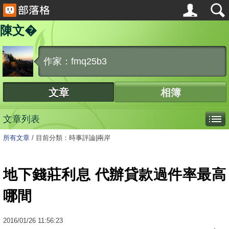
陳文�
作家：fmq25b3
文章
相簿
文章列表
所有文章
/
目前分類：時事評論|兩岸
地下錢莊利息 代辦貸款過件率最高
哪間
2016
/
01
/
26
11:56:23