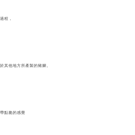
過程，
於其他地方所產製的豬腳。
帶點脆的感覺