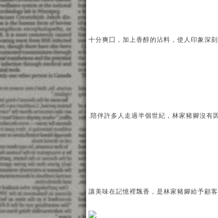
十分爽囗，加上香醇的沾料，使人印象深刻
.陪伴許多人走過半個世紀，林家豬腳沒有
讓美味在記憶裡飄香，是林家豬腳給予顧客