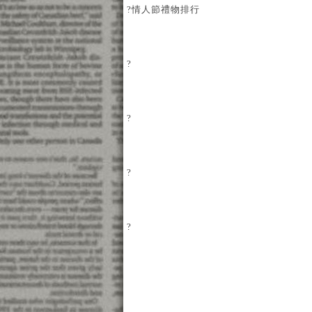
?
情人節禮物排行
?
?
?
?