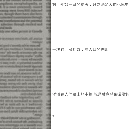
數十年如一日的執著，只為滿足人們記憶中
一塊肉、沾點醬，在入口的剎那
洋溢在人們臉上的幸福 就是林家豬腳最難
?