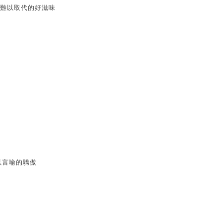
難以取代的好滋味
以言喻的驕傲