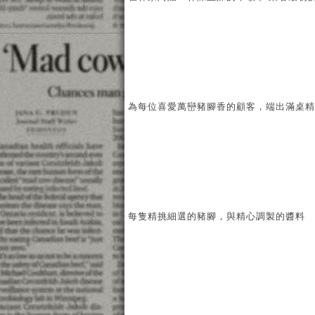
為每位喜愛萬巒豬腳香的顧客，端出滿桌精
每隻精挑細選的豬腳，與精心調製的醬料