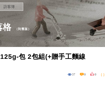
訪客簿
部落格
（
到舊版
）
125g-包 2包組(+贈手工麵線
37
0
0