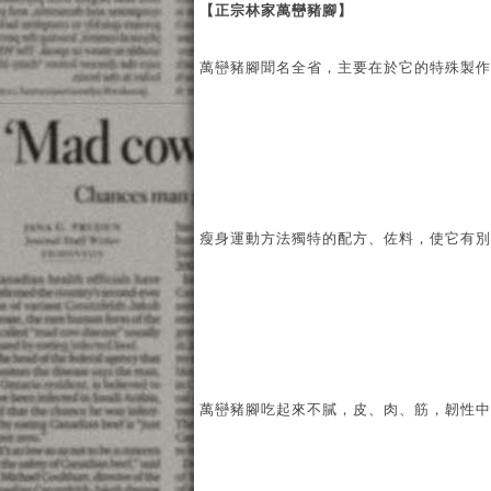
【正宗林家萬巒豬腳】
萬巒豬腳聞名全省，主要在於它的特殊製作
瘦身運動方法
獨特的配方、佐料，使它有別
萬巒豬腳吃起來不膩，皮、肉、筋，韌性中