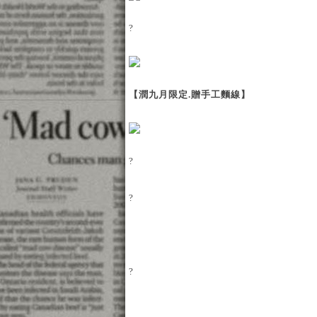
?
【潤九月限定.贈手工麵線】
?
?
?