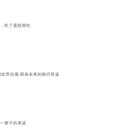
，吃了還想再吃.
因此而自滿 因為未來的路仍長遠
一輩子的承諾.