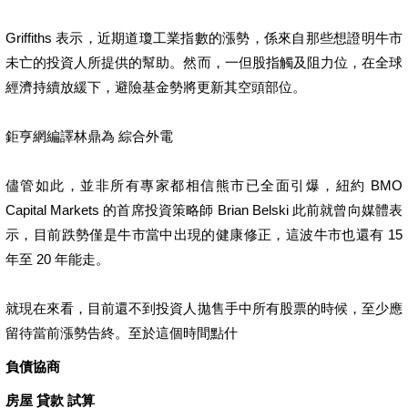
Griffiths 表示，近期道瓊工業指數的漲勢，係來自那些想證明牛市
未亡的投資人所提供的幫助。然而，一但股指觸及阻力位，在全球
經濟持續放緩下，避險基金勢將更新其空頭部位。
鉅亨網編譯林鼎為 綜合外電
儘管如此，並非所有專家都相信熊市已全面引爆，紐約 BMO
Capital Markets 的首席投資策略師 Brian Belski 此前就曾向媒體表
示，目前跌勢僅是牛市當中出現的健康修正，這波牛市也還有 15
年至 20 年能走。
就現在來看，目前還不到投資人拋售手中所有股票的時候，至少應
留待當前漲勢告終。至於這個時間點什
負債協商
房屋 貸款 試算