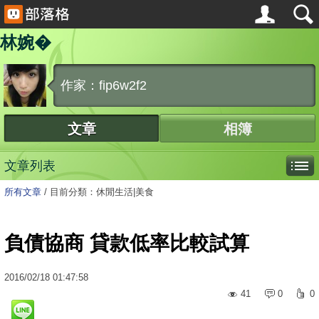
林婉�
作家：fip6w2f2
文章
相簿
文章列表
所有文章
/
目前分類：休閒生活|美食
負債協商 貸款低率比較試算
2016
/
02
/
18
01:47:58
41
0
0