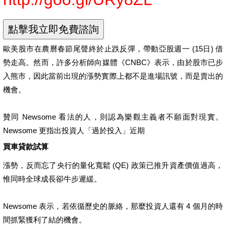
歐美股市在農曆春節尾聲終於止跌反彈，帶動亞股週一 (15日) 借
勢走高。然而，許多分析師向媒體《CNBC》表示，由於股市已步
入熊市，因此當前出現的漲勢實際上都不是進場訊號，而是賣出的
機會。
贊同 Newsome 看法的人，則認為樂觀主義者不願面對現實。
Newsome 更指出投資人「過於投入」近期
買車貸款試算
漲勢，反而忘了央行的量化寬鬆 (QE) 政策已推升資產價值過高，
惟同時全球成長卻牛步遲緩。
Newsome 表示，若依循歷史的脈絡，那麼投資人還有 4 個月的時
間抓緊獲利了結的機會。