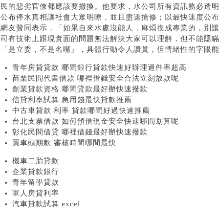
人民的惡劣官僚都應該要撤換。他要求，水公司所有資訊務必透
速公布停水真相讓社會大眾明瞭，並且盡速搶修；以最快速度公
有網友贊同表示，「如果自來水處沒能人，麻煩換成專業的，別
公司有技術上跟現實面的問題無法解決大家可以理解，但不能隱
憲「是立委，不是名嘴」，具體行動令人讚賞，但情緒性的字眼能
青年房貸貸款 哪間銀行貸款快速好辦理過件率超高
苗栗民間代書借款 哪裡借錢安全合法立刻放款呢
創業貸款資格 哪間貸款最好辦快速撥款
信貸利率試算 急用錢最快貸款推薦
中古車貸款 利率 貸款哪間好過快速推薦
台北支票借款 如何預借現金安全快速哪間划算呢
彰化民間借貸 哪裡借錢最好辦快速撥款
買車頭期款 審核時間哪間最快
機車二胎貸款
企業貸款銀行
青年留學貸款
軍人房貸利率
汽車貸款試算 excel