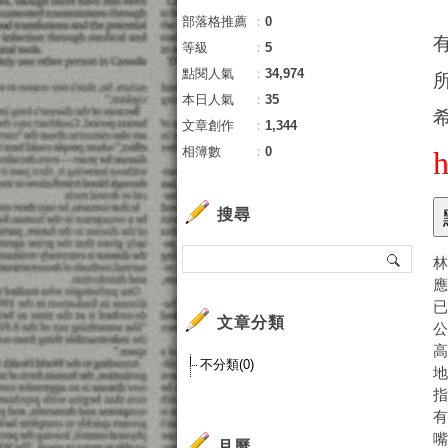
部落格推薦
：
0
等級
：
5
點閱人氣
：
34,974
本日人氣
：
35
文章創作
：
1,344
相簿數
：
0
搜尋
應
文章分類
不分類(0)
月曆