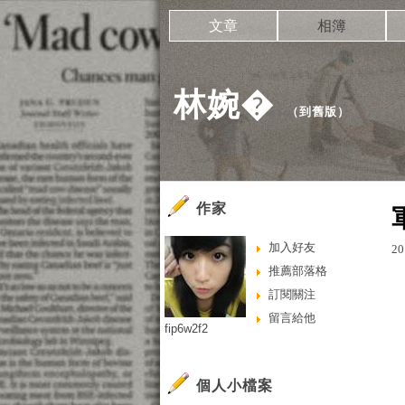
文章
相簿
林婉�
（
到舊版
）
作家
加入好友
20
推薦部落格
訂閱關注
留言給他
fip6w2f2
個人小檔案