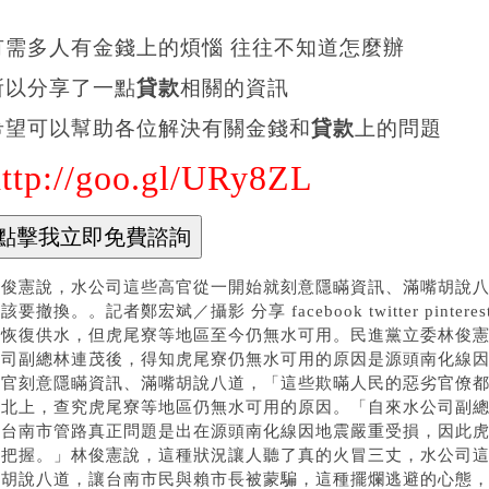
有需多人有金錢上的煩惱 往往不知道怎麼辦
所以分享了一點
貸款
相關的資訊
希望可以幫助各位解決有關金錢和
貸款
上的問題
http://goo.gl/URy8ZL
林俊憲說，水公司這些高官從一開始就刻意隱瞞資訊、滿嘴胡說
該要撤換。。記者鄭宏斌／攝影 分享 facebook twitter pin
已恢復供水，但虎尾寮等地區至今仍無水可用。民進黨立委林俊
公司副總林連茂後，得知虎尾寮仍無水可用的原因是源頭南化線
高官刻意隱瞞資訊、滿嘴胡說八道，「這些欺暪人民的惡劣官僚
地北上，查究虎尾寮等地區仍無水可用的原因。「自來水公司副
指台南市管路真正問題是出在源頭南化線因地震嚴重受損，因此
有把握。」林俊憲說，這種狀況讓人聽了真的火冒三丈，水公司
嘴胡說八道，讓台南市民與賴市長被蒙騙，這種擺爛逃避的心態