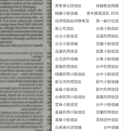
屏東身分證借款
借錢救急桃園
桃園小額借錢
青年購屋貸款 2016
信用瑕疵如何辦車貸
第一銀行信貸
新公司貸款
台南小額借款
台北小額借貸
花蓮民間借款
台北小額借錢
宜蘭小額借貸
花蓮民間借貸
苗栗小額借貸
台北證件借錢
台東小額借錢
基隆民間借款
台中民間借款
桃園民間小額借款
台中小額借貸
新北市民間貸款
新竹小額借錢
嘉義小額借款
新竹民間借貸
台南民間小額借款
基隆民間借貸
雲林小額借貸
台中小額借錢
嘉義民間小額借款
宜蘭民間借款
基隆小額借款
雲林證件借款
台南身分證借錢
台中借錢