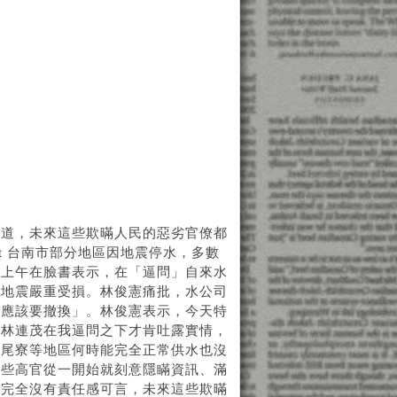
八道，未來這些欺暪人民的惡劣官僚都
terest 台南市部分地區因地震停水，多數
憲上午在臉書表示，在「逼問」自來水
因地震嚴重受損。林俊憲痛批，水公司
都應該要撤換」。林俊憲表示，今天特
總林連茂在我逼問之下才肯吐露實情，
虎尾寮等地區何時能完全正常供水也沒
這些高官從一開始就刻意隱瞞資訊、滿
，完全沒有責任感可言，未來這些欺暪