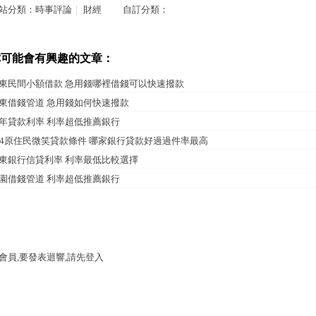
站分類：
時事評論
｜
財經
自訂分類：
你可能會有興趣的文章：
東民間小額借款 急用錢哪裡借錢可以快速撥款
東借錢管道 急用錢如何快速撥款
年貸款利率 利率超低推薦銀行
04原住民微笑貸款條件 哪家銀行貸款好過過件率最高
東銀行信貸利率 利率最低比較選擇
園借錢管道 利率超低推薦銀行
會員,要發表迴響,請先登入