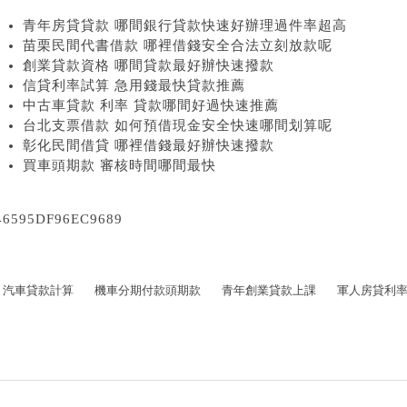
青年房貸貸款 哪間銀行貸款快速好辦理過件率超高
苗栗民間代書借款 哪裡借錢安全合法立刻放款呢
創業貸款資格 哪間貸款最好辦快速撥款
信貸利率試算 急用錢最快貸款推薦
中古車貸款 利率 貸款哪間好過快速推薦
台北支票借款 如何預借現金安全快速哪間划算呢
彰化民間借貸 哪裡借錢最好辦快速撥款
買車頭期款 審核時間哪間最快
46595DF96EC9689
汽車貸款計算
機車分期付款頭期款
青年創業貸款上課
軍人房貸利