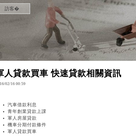
訪客�
軍人貸款買車 快速貸款相關資訊
16
/
02
/
16
00
:
59
汽車借款利息
青年創業貸款上課
軍人房屋貸款
機車分期付款條件
軍人貸款買車