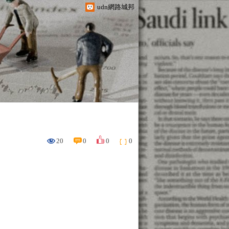
udn網路城邦
20
0
0
0