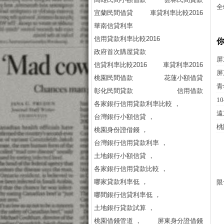
全
宜蘭民間借貸
車貸利率比較2016
華南信貸利率
信用貸款利率比較2016
政府首次購屋貸款
屏
信貸利率比較2016
車貸利率2016
屏
桃園民間借款
花蓮小額借貸
青
彰化民間貸款
信用借款
1
各家銀行信用貸款利率比較 ，
遠
台灣銀行小額信貸 ，
桃
桃園身份證借錢 ，
台灣銀行信用貸款利率 ，
土地銀行小額信貸 ，
各家銀行信用貸款比較 ，
哪家貸款利率低 ，
限
哪間銀行信貸利率低 ，
土地銀行貸款試算 ，
桃園借錢管道 ，
屏東身分證借錢