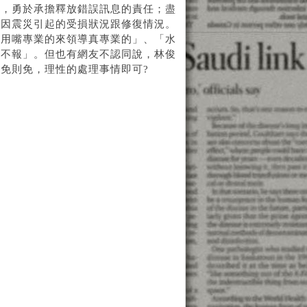
明，勇於承擔釋放錯誤訊息的責任；盡
布因震災引起的受損狀況跟修復情況。
讓用嘴專業的來領導真專業的」、「水
瞞不報」。但也有網友不認同說，林俊
免則免，理性的處理事情即可?