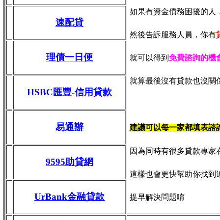
如果有資金債務困擾的人
速配貸
然後告訴服務人員，你有
理債一日便
就可以得到
免費諮詢的機
就算最後沒有貸款也沒關
HSBC匯豐-信用貸款
易通辦
建議可以每一家都填表諮
因為同時有很多貸款專家
9595助貸網
這樣也會更快幫助你找到
UrBank金融貸款
提早解決問題唷