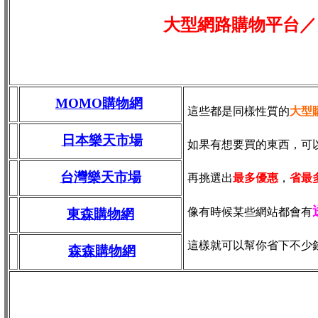
大型網路購物平台／
MOMO購物網
這些都是同樣性質的
大型
日本樂天市場
如果有想要買的東西，可
台灣樂天市場
再挑選出
最多優惠
，
省最
像有時候某些網站都會有
東森購物網
這樣就可以幫你省下不少
森森購物網