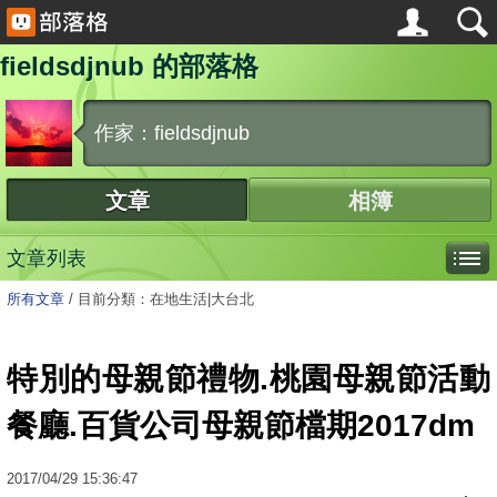
fieldsdjnub 的部落格
作家：fieldsdjnub
文章
相簿
文章列表
所有文章
/
目前分類：在地生活|大台北
特別的母親節禮物.桃園母親節活動
餐廳.百貨公司母親節檔期2017dm
2017
/
04
/
29
15:36:47