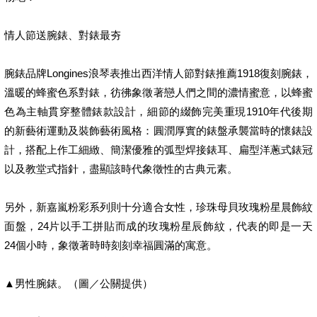
情人節送腕錶、對錶最夯
腕錶品牌Longines浪琴表推出西洋情人節對錶推薦1918復刻腕錶，
溫暖的蜂蜜色系對錶，彷彿象徵著戀人們之間的濃情蜜意，以蜂蜜
色為主軸貫穿整體錶款設計，細節的綴飾完美重現1910年代後期
的新藝術運動及裝飾藝術風格：圓潤厚實的錶盤承襲當時的懷錶設
計，搭配上作工細緻、簡潔優雅的弧型焊接錶耳、扁型洋蔥式錶冠
以及教堂式指針，盡顯該時代象徵性的古典元素。
另外，新嘉嵐粉彩系列則十分適合女性，珍珠母貝玫瑰粉星晨飾紋
面盤，24片以手工拼貼而成的玫瑰粉星辰飾紋，代表的即是一天
24個小時，象徵著時時刻刻幸福圓滿的寓意。
▲男性腕錶。（圖／公關提供）