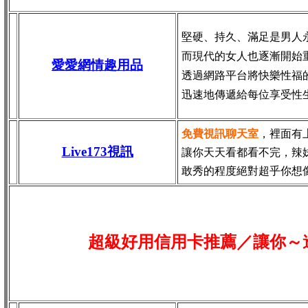
堅硬、持久、滿足是男人
而現代的女人也逐漸開始
愛愛網情趣用品
透過網路平台將快樂性福
迅速地傳遞給每位享受性
免費視訊聊天室
，裡面有
Live173視訊
讓你天天看都看不完，辣
敢秀的程度絕對超乎你想
超級好用信用卡推薦／讓你～