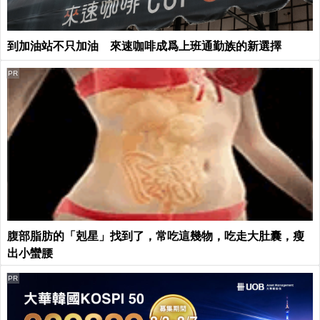
到加油站不只加油 來速咖啡成爲上班通勤族的新選擇
PR
腹部脂肪的「剋星」找到了，常吃這幾物，吃走大肚囊，瘦
出小蠻腰
PR