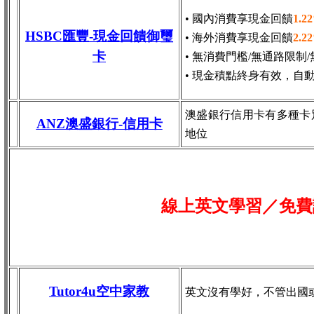
• 國內消費享現金回饋
1.2
HSBC匯豐-現金回饋御璽
• 海外消費享現金回饋
2.2
卡
• 無消費門檻/無通路限制
• 現金積點終身有效，自
澳盛銀行信用卡有多種卡
ANZ澳盛銀行-信用卡
地位
線上英文學習／免費
Tutor4u空中家教
英文沒有學好，不管出國