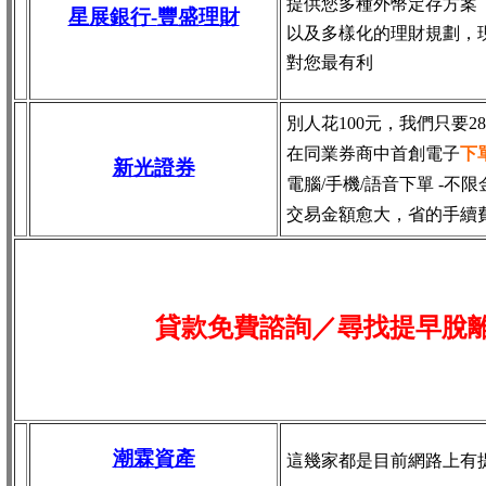
提供您多種外幣定存方案
星展銀行-
豐盛理財
以及多樣化的理財規劃，
對您最有利
別人花100元，我們只要2
在同業券商中首創電子
下
新光證券
電腦/手機/語音下單 -不限
交易金額愈大，省的手續
貸款免費諮詢／尋找
提早脫
潮霖資產
這幾家都是目前網路上有