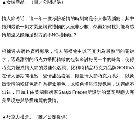
▲女錶新品。（圖／公關提供）
情人節將近，這一年一度考驗感情的時刻總是令人傷透腦筋，其中
拖到最後一刻才緊急購買禮物的人絕非少數，然而如何挑到能為感
情加溫又能滿足對方的不NG禮物呢？
根據過去網路資料顯示，情人節禮物中以巧克力為最熱門的關鍵
字，透過甜甜的巧克力搭配精緻的包裝來討好另一半的味蕾，使得
巧克力變成情人節的最佳代名詞。比利時精品巧克力品牌GODIVA
在情人節期間推出「愛情甜品盛宴」限量情人節巧克力系列，以象
徵愛情的粉紅色調作為禮盒顏色，以粉色增添浪漫氛圍，送禮絕不
出錯，再加上由美國藝術家Sarajo Frieden所設計的繁花與戀人完
美呈現您與摯愛瑰麗的愛情。
▲巧克力禮盒。（圖／公關提供）