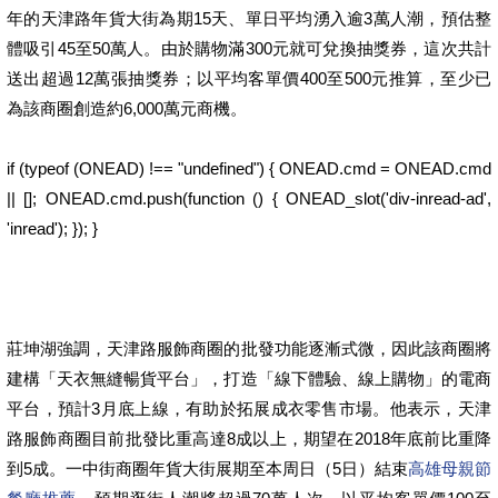
年的天津路年貨大街為期15天、單日平均湧入逾3萬人潮，預估整
體吸引45至50萬人。由於購物滿300元就可兌換抽獎券，這次共計
送出超過12萬張抽獎券；以平均客單價400至500元推算，至少已
為該商圈創造約6,000萬元商機。
if (typeof (ONEAD) !== "undefined") { ONEAD.cmd = ONEAD.cmd
|| []; ONEAD.cmd.push(function () { ONEAD_slot('div-inread-ad',
'inread'); }); }
莊坤湖強調，天津路服飾商圈的批發功能逐漸式微，因此該商圈將
建構「天衣無縫暢貨平台」，打造「線下體驗、線上購物」的電商
平台，預計3月底上線，有助於拓展成衣零售市場。他表示，天津
路服飾商圈目前批發比重高達8成以上，期望在2018年底前比重降
到5成。一中街商圈年貨大街展期至本周日（5日）結束
高雄母親節