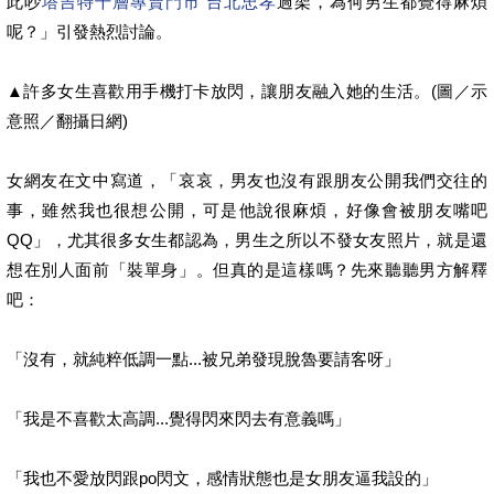
此吵
塔吉特千層專賣門市 台北忠孝
過架，為何男生都覺得麻煩
呢？」引發熱烈討論。
▲許多女生喜歡用手機打卡放閃，讓朋友融入她的生活。(圖／示
意照／翻攝日網)
女網友在文中寫道，「哀哀，男友也沒有跟朋友公開我們交往的
事，雖然我也很想公開，可是他說很麻煩，好像會被朋友嘴吧
QQ」，尤其很多女生都認為，男生之所以不發女友照片，就是還
想在別人面前「裝單身」。但真的是這樣嗎？先來聽聽男方解釋
吧：
「沒有，就純粹低調一點...被兄弟發現脫魯要請客呀」
「我是不喜歡太高調...覺得閃來閃去有意義嗎」
「我也不愛放閃跟po閃文，感情狀態也是女朋友逼我設的」