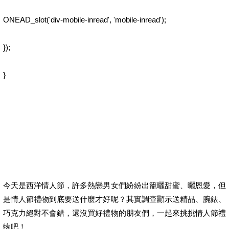
ONEAD_slot('div-mobile-inread', 'mobile-inread');
});
}
今天是西洋情人節，許多熱戀男女們紛紛出籠曬甜蜜、曬恩愛，但
是情人節禮物到底要送什麼才好呢？其實調查顯示送精品、腕錶、
巧克力絕對不會錯，還沒買好禮物的朋友們，一起來挑挑情人節禮
物吧！