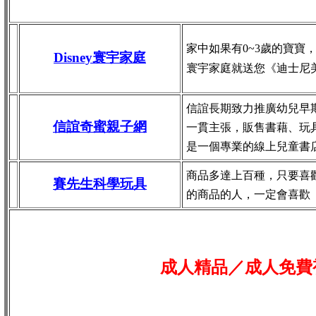
家中如果有0~3歲的寶寶
Disney寰宇家庭
寰宇家庭就送您《迪士尼
信誼長期致力推廣幼兒早
信誼奇蜜親子網
一貫主張，販售書藉、玩
是一個專業的線上兒童書
商品多達上百種，只要喜
賽先生科學玩具
的商品的人，一定會喜歡
成人精品／成人免費