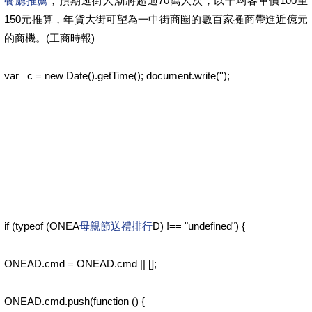
餐廳推薦
，預期逛街人潮將超過70萬人次，以平均客單價100至
150元推算，年貨大街可望為一中街商圈的數百家攤商帶進近億元
的商機。(工商時報)
var _c = new Date().getTime(); document.write('');
if (typeof (ONEA
母親節送禮排行
D) !== "undefined") {
ONEAD.cmd = ONEAD.cmd || [];
ONEAD.cmd.push(function () {