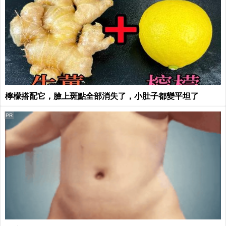
檸檬搭配它，臉上斑點全部消失了，小肚子都變平坦了
PR