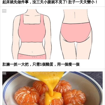
起床就先做件事，沒三天小腹就不見了! 肚子一天天變小！
PR
肚腩一抓一大把，只需1個雞蛋，用一個瘦一個
PR