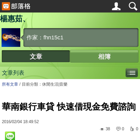
楊惠茹、
作家：fhn15c1
文章
相簿
文章列表
所有文章
/
目前分類：休閒生活|音樂
華南銀行車貸 快速借現金免費諮詢
2016
/
02
/
04
18:49:52
38
0
0