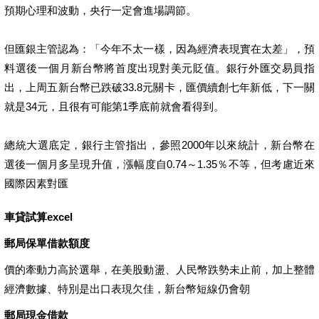
預期心理和波動，央行一定會進場調節。
但匯銀主管認為：「今年不太一樣，因為經濟表現實在太差」，預
料選後一個月新台幣將首度出現對美元貶值。銀行外匯交易員指
出，上周五新台幣已跌破33.8元關卡，匯價續創七年新低，下一關
就是34元，且很有可能第1季底前就會看得到。
總統大選底定，銀行主管指出，參照2000年以來統計，新台幣在
選後一個月多呈現升值，漲幅度自0.74～1.35％不等，但考慮近來
國際因素對匯
車貸試算excel
郵局保單借款額度
價的牽動力高於選舉，在美股動盪、人民幣跌勢未止前，加上整體
經濟數據、特別是出口表現欠佳，新台幣短線仍會朝
郵局現金借款