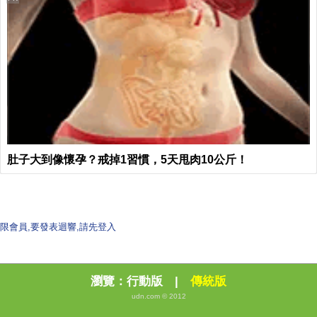
肚子大到像懷孕？戒掉1習慣，5天甩肉10公斤！
限會員,要發表迴響,請先登入
瀏覽：
行動版
|
傳統版
udn.com © 2012