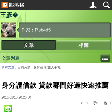
王彥�
作家：f7sb4d5
文章
相簿
文章列表
所有文章
/
目前分類：休閒生活|旅人手札
身分證借款 貸款哪間好過快速推薦
2016
/
01
/
18
20:20:50
61
0
0