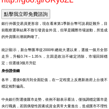
銀行外匯交易員更形容，現在看來第1季新台幣可說易貶難升，目
前觀察選舉結果不致引發資金外流，但單是國際市場波動，所造成
的外資匯出潮就夠嗆了。
統計顯示，新台幣匯率從2000年總統大選以來，選後一個月全部
走升，升幅0.74～1.35％，主因是政治不確定消除，市場回歸穩
定；但選後3個月升貶
身份證借錢
各半，選後6個月則全面貶值，在一定程度上反應新政府上台後不
穩定相對偏高。
中央銀行對選後匯市走勢，依例不願表示看法，僅強調穩定匯市是
央行職責，若因偶發性因素或資金異常大量進出，造成匯市不理性