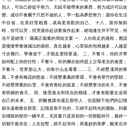
別人，可自己卻從不努力。天賦不能帶來的東西，努力或許可以改
變。成功不會屬于只想不做的人，早一點為夢想努力：愿你在生活
中自省，在美好里相遇，成為更喜歡的自己。 十八、當你無助
時，你可以哭，但哭過你必須要振作起來，絕地逢生并不罕見，何
況不是絕境！ 滿滿正能量的簡短文案 一、人向前走的過程，應該
是慢慢學會做減法的過程。貪念越多，心里裝的包袱越多，人越是
寸步難行。學會放下，才能走更快更遠。 二、不奮斗，你的才華
如何配上你的任性；不奮斗，你的腳步如何趕上父母老去的速度；
不奮斗，世界那么大，你靠什么去看看…… 三、不經歷凜冽的寒
風，不會有梅花的怒放；不經歷素裹的寒霜，不會有翠竹的堅韌，
不經歷厚重的白雪，不會有青松的挺直；不經歷寒冷的冬天，不會
有明媚的春天。 四、接受過去和現在的模樣，才會有能量去追尋
自己的未來。 五、距離會讓你遺忘那些人，但是關于他們的記憶
卻永遠都會在那里。記憶是靠不住的，它經不起時光的腐蝕，到最
后殘留的那些一鱗半爪，充其量只是當初的一些斑駁碎片，最終一
切都不復存在；人生短暫，經不起等待，再曼妙的美夢，醒來后亦