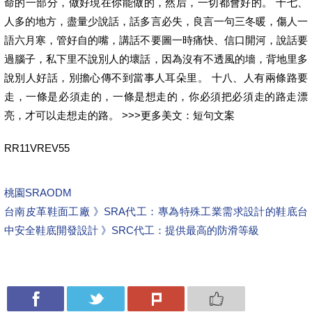
命的一部分，做好現在你能做的，然后，一切都會好的。 十七、
人多的地方，盡量少說話，話多言必失，良言一句三冬暖，傷人一
語六月寒，管好自的嘴，講話不要圖一時痛快、信口開河，說話要
過腦子，私下里不說別人的壞話，因為沒有不透風的墻，背地里多
說別人好話，別擔心傳不到當事人耳朵里。 十八、人有兩條路要
走，一條是必須走的，一條是想走的，你必須把必須走的路走漂
亮，才可以走想走的路。 >>>更多美文：短句文案
RR11VREV55
桃園SRAODM
台南皮革鞋面工廠 》SRA代工：專為特殊工業需求設計的鞋底
台
中安全鞋底開發設計 》SRC代工：提供最高的防滑等級