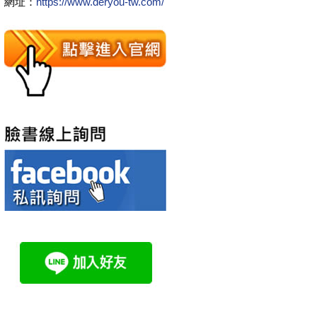
網址：
https://www.deryou-tw.com/