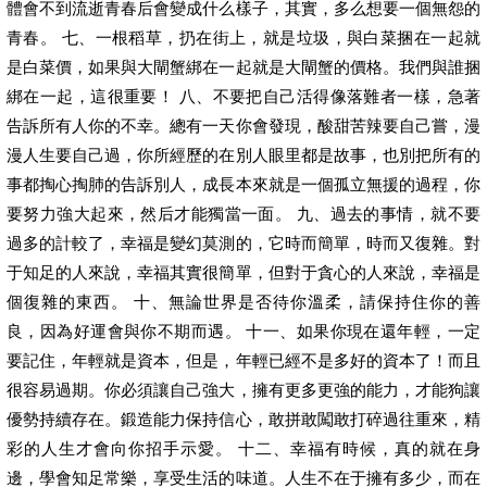
體會不到流逝青春后會變成什么樣子，其實，多么想要一個無怨的
青春。 七、一根稻草，扔在街上，就是垃圾，與白菜捆在一起就
是白菜價，如果與大閘蟹綁在一起就是大閘蟹的價格。我們與誰捆
綁在一起，這很重要！ 八、不要把自己活得像落難者一樣，急著
告訴所有人你的不幸。總有一天你會發現，酸甜苦辣要自己嘗，漫
漫人生要自己過，你所經歷的在別人眼里都是故事，也別把所有的
事都掏心掏肺的告訴別人，成長本來就是一個孤立無援的過程，你
要努力強大起來，然后才能獨當一面。 九、過去的事情，就不要
過多的計較了，幸福是變幻莫測的，它時而簡單，時而又復雜。對
于知足的人來說，幸福其實很簡單，但對于貪心的人來說，幸福是
個復雜的東西。 十、無論世界是否待你溫柔，請保持住你的善
良，因為好運會與你不期而遇。 十一、如果你現在還年輕，一定
要記住，年輕就是資本，但是，年輕已經不是多好的資本了！而且
很容易過期。你必須讓自己強大，擁有更多更強的能力，才能狗讓
優勢持續存在。鍛造能力保持信心，敢拼敢闖敢打碎過往重來，精
彩的人生才會向你招手示愛。 十二、幸福有時候，真的就在身
邊，學會知足常樂，享受生活的味道。人生不在于擁有多少，而在