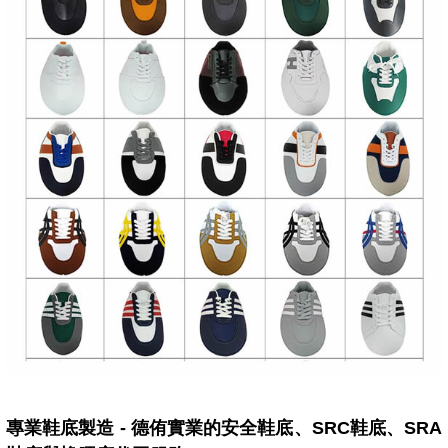
專業鞋底製造 - 德侑實業的安全鞋底、SRC鞋底、SRA