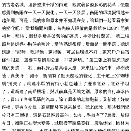
的古老名城。邁步整潔干凈的街道，觀賞著多姿多彩的花草，便能
感覺到衡陽在一天一天變化，一天一天發展，衡陽的環境變得越來
越美麗。可是，我的家鄉原來并不如現在美，讓我們一起看看家鄉
的變化吧！ 當我翻開相冊，首先映入眼簾的是爺爺在1988年照的
相片，那時，爺爺身后是破舊的紅磚房，生活比較艱苦。 第二張
照片是媽媽小時候的照片，當時媽媽很瘦，后面是一間平房，聽媽
媽說：“那時，吃得飽，穿得暖，可居住環境不好，家家戶戶住宿
條件很差，還要常常擠用公廁，非常麻煩。” 第三張上有個虎頭虎
腦的男孩——我，而我身后是高樓大廈，來來往往的汽車，綠樹成
蔭，真美呀！ 如今，衡陽有了翻天覆地的變化，主干道上的“蜘蛛
網”消失了，就連小區的背街小巷也鋪上了瀝青道路，道路平坦
了，還新建了南岳機場，與以前真是天壤之別。原來的自行車落伍
了，冒出了各領風騷的汽車，除了原來的老橋翻新，又新建了好幾
座橋，更有立交橋，高新開發區越來越美。聽老師說，那時我們學
校只有三層樓，還是石鼓區最高的，如今，學校有了7層樓。放眼
今日，衡陽正在變大變美，城廓樓宇路橋霓虹，廣場休閑，園林秀
美。 武廣高鐵站、水幕大景觀、大橋等一座座地標性建筑拔地而