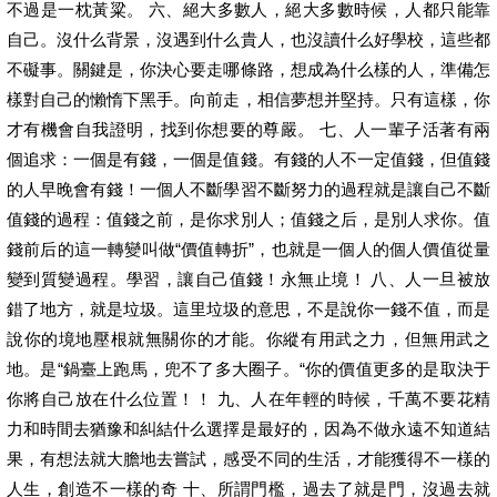
不過是一枕黃粱。 六、絕大多數人，絕大多數時候，人都只能靠
自己。沒什么背景，沒遇到什么貴人，也沒讀什么好學校，這些都
不礙事。關鍵是，你決心要走哪條路，想成為什么樣的人，準備怎
樣對自己的懶惰下黑手。向前走，相信夢想并堅持。只有這樣，你
才有機會自我證明，找到你想要的尊嚴。 七、人一輩子活著有兩
個追求：一個是有錢，一個是值錢。有錢的人不一定值錢，但值錢
的人早晚會有錢！一個人不斷學習不斷努力的過程就是讓自己不斷
值錢的過程：值錢之前，是你求別人；值錢之后，是別人求你。值
錢前后的這一轉變叫做“價值轉折”，也就是一個人的個人價值從量
變到質變過程。學習，讓自己值錢！永無止境！ 八、人一旦被放
錯了地方，就是垃圾。這里垃圾的意思，不是說你一錢不值，而是
說你的境地壓根就無關你的才能。你縱有用武之力，但無用武之
地。是“鍋臺上跑馬，兜不了多大圈子。“你的價值更多的是取決于
你將自己放在什么位置！！ 九、人在年輕的時候，千萬不要花精
力和時間去猶豫和糾結什么選擇是最好的，因為不做永遠不知道結
果，有想法就大膽地去嘗試，感受不同的生活，才能獲得不一樣的
人生，創造不一樣的奇 十、所謂門檻，過去了就是門，沒過去就