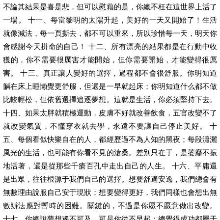
不論其結果是喜是悲，但可以慰藉的是，你總不枉在這世界上活了
一場。 十一、每當黎明的太陽升起，美好的一天又開始了！生活
就像減法，每一頁撕去，都不可以重來，所以珍惜每一天，明天你
會感謝今天拼命的自己！ 十二、所有漂亮的結果都是在行動中收
獲的，你不需要很厲害才能開始，但你需要開始，才能變得很厲
害。 十三、真正讓人變好的選擇，過程都不會很舒服。你明知道
躺在床上睡懶覺更舒服，但還是一早就起床；你明知道什么都不做
比較輕松，但依舊選擇追逐夢想。這就是生活，你必須堅持下去。
十四、如果太胖就積極運動，皮膚不好就改善飲食，五官改變不了
就改變氣質，不懂穿衣就去學，永遠不要讓自己停止美好。 十
五、每個看似快樂自在的人，都經歷過不為人知的黑夜；每段瀟灑
風光的生活，也可能有你看不見的滄桑。差別只在于，是萎靡不振
地活著，還是從那些千瘡百孔中走出自己的人生。 十六、平庸還
是出眾，往往根源于我們自己的選擇。想要舒適安逸，我們總會有
無數理由說服自己安于現狀；想要變得更好，我們同樣也會想出無
數辦法應對暫時的困難。關鍵的，不過是你愿不愿意做出改變。
十七、你總說夢想遙不可及，可是你從不早起；總覺得成功都屬于