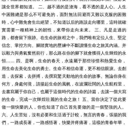
讓全世界都知道。 二、越不過的是滄海，看不透的是人心。人生
中困難總是那么不可避免的，面對無法回避而又難以克服的困難
時，心中難免會生出絕望，不知道以后的路該走向哪里，這時就確
實需要一種精神上的韌性，來帶你走向未來。 三、凡是走過的
路，都會留下痕跡。在生命的旅程之中，我們唯有定位人生、堅定
信念、掌控方向、腳踏實地的歷練中不斷讀懂生命之旅其內涵。并
以毅力與勇氣奮然前行，那么路在你的腳下就會獲得人生輝煌的永
恒…… 四、是啊，生命的春天，永遠屬于那些珍惜和熱愛生命，
用生命去美化生命的勇士。生命不相信命運，更不相信眼淚。去創
造，去探索，去拼搏，去撰寫驚天動地的生命的故事。無論你身在
何方，身處何境，請揚起生命的風帆，在波瀾壯闊的人生航程里，
去書寫屬于你自己，也屬于這個時代的生命的詩篇，去讓一個大寫
的生命，完成一次輝煌壯麗的生命之旅！ 五、當你決定了從此要
做一個快樂的人，你也知道了自己首先要做的是一個堅強的人。
六、人生苦短，沒有必要和生活過于計較，無言的青春，張揚的我
們，一路成長著，一路感悟著，快樂并疼痛著，這樣的青春年華，