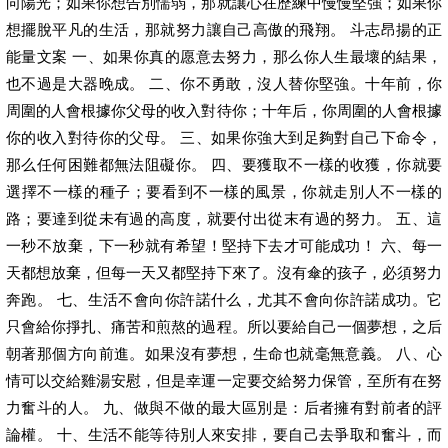
向陽光；如果你想告別懦弱，那就讓心在歷練中慢慢堅強；如果你
想擺脫平凡的生活，那就努力讓自己高傲的飛翔。 斗志昂揚的正
能量文案 一、如果你真的愿意去努力，那么你人生最壞的結果，
也不過是大器晚成。 二、你不勇敢，沒人替你堅強。十年前，你
周圍的人會根據你父母的收入對待你；十年后，你周圍的人會根據
你的收入對待你的父母。 三、如果你強大到足夠對自己下命令，
那么任何困難都無法阻礙你。 四、要獲取不一樣的收獲，你就要
選擇不一樣的種子；要看到不一樣的風景，你就走別人不一樣的
路；要達到從未有過的高度，就要付出從末有過的努力。 五、這
一秒不放棄，下一秒就有希望！堅持下去才可能成功！ 六、每一
天都想放棄，但每一天又都堅持下來了。沒有傘的孩子，必須努力
奔跑。 七、生活不會向你許諾什么，尤其不會向你許諾成功。它
只會給你掙扎、痛苦和煎熬的過程。所以要給自己一個夢想，之后
朝著那個方向前進。如果沒有夢想，生命也就毫無意義。 八、心
情可以交給雞湯安慰，但是幸運一定要交給努力保管，至所有在努
力奮斗的人。 九、做與不做的最大區別是：后者擁有對前者的評
論權。 十、生活不能等待別人來安排，要自己去爭取和奮斗，而