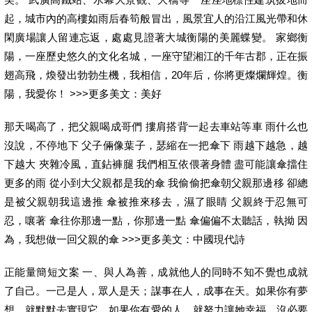
起，城市內的高樓如雨后春筍般冒出，風景宜人的沿江風光帶和休
閑廣場讓人留連忘返，處處見證著大城衡陽的美麗蝶變。 家鄉衡
陽，一座歷史悠久的文化名城，一座守望湘江的千年古郡，正在振
翅高飛，煥發出勃勃生機，我相信，20年后，你將更燦爛輝煌。衡
陽，我愛你！ >>>更多美文：美好
那天喝高了，把父親喝成哥們 摟肩搭背一起去車站等車 雨什么也
沒說，不停地下 父子倆像葉子，瑟縮在一把傘下 雨越下越急，越
下越大 夾雜冷風，直鉆褲腿 我們相互依偎著身體 盡可能讓傘擋住
更多的雨 從小到大父親都是我的傘 我偷偷把傘朝父親那邊移 卻總
是被父親朝我這邊推 傘被推來移去，濕了眼睛 父親終于忍無可
忍，嚷著 傘往你那邊一點，你那邊一點 傘偏偏不太聽話，執拗 因
為，我想做一回父親的傘 >>>更多美文：中國現代詩
正能量簡短文案 一、與人為善，成就他人的同時不知不覺也成就
了自己。一己是人，眾人是天；謀事在人，成事在天。如果你有夢
想，就默默去實現它，如果你有愛的人，就努力讓她幸福。沒必要