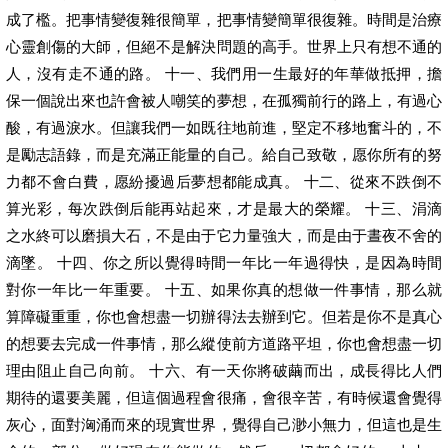
成了檻。把事情變復雜很簡單，把事情變簡單很復雜。時間是治療
心靈創傷的大師，但絕不是解決問題的高手。世界上只有想不通的
人，沒有走不通的路。 十一、我們用一生最好的年華做抵押，擔
保一個說出來也許會被人嘲笑的夢想，在孤獨前行的路上，有過心
酸，有過淚水。但讓我們一如既往地前進，堅定不移地奮斗的，不
是勵志語錄，而是充滿正能量的自己。給自己致敬，愿你所有的努
力都不會白費，愿紛擾過后夢想都能成真。 十二、從來不跌倒不
算光彩，每次跌倒后能再站起來，才是最大的榮耀。 十三、涓滴
之水終可以磨損大石，不是由于它力量強大，而是由于晝夜不舍的
滴墜。 十四、你之所以覺得時間一年比一年過得快，是因為時間
對你一年比一年重要。 十五、如果你真的想做一件事情，那么就
算障礙重重，你也會想盡一切辦得法去辦到它。但若是你不是真心
的想要去完成一件事情，那么縱使前方道路平坦，你也會想盡一切
理由阻止自己向前。 十六、有一天你將破繭而出，成長得比人們
期待的還要美麗，但這個過程會很痛，會很辛苦，有時候還會覺得
灰心，面對洶涌而來的現實世界，覺得自己渺小無力，但這也是生