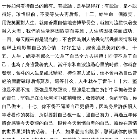
于你如何看待自己的擁有。有些話，是早說得好；有些話，是不說
得好。珍惜眼前，不要等失去再后悔。 十三、給生命一個微笑，
用微笑面對人生。就如蒼鷹自信地去搏擊長空，就如河流歡快著去
融入大海，我們的生活將因微笑而美麗，人生將因微笑而成功。
十四、每天醒來都是陽光的，不會因為別人的幾句話幾個表情和幾
個舉止就影響自己的心情，好好生活，總會遇見美好的事。 十
五、人生，總要有那么一次為了自己全力去拼搏！即便不為了自
己，也為了身邊愛著的人。當汗水和血淚流過心里的時候，你就會
發現，奮斗的人生是如此精彩。待你努力過后，便不會再為自己曾
經的庸庸碌碌后悔莫及。還等什么，人生就在于奮斗！ 十六、堅
強是不屈不撓，堅強是果敢堅決，堅強是在曲曲折折中承擔著更多
的責任，堅強是在坎坎坷坷中披荊斬棘，收獲碩果，你的堅強，你
自己做主。 十七、你不得不逼著自己更優秀，因為身后許多賤人
等著看你的笑話。所以要對自己狠一點，逼自己努力，再過五年你
將會感謝今天發狠的自己、恨透今天懶惰自卑的自己。愿你在薄情
的世界里深情的活著。 十八、如果想走出陰影，那就讓你的臉面