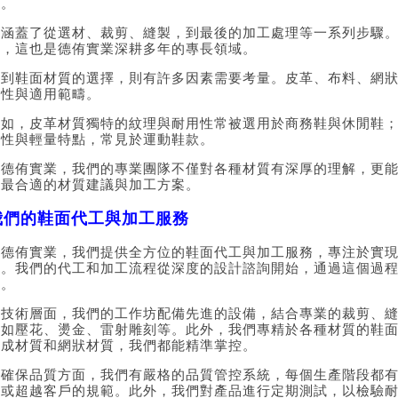
品。
這涵蓋了從選材、裁剪、縫製，到最後的加工處理等一系列步驟
積，這也是德侑實業深耕多年的專長領域。
談到鞋面材質的選擇，則有許多因素需要考量。皮革、布料、網
特性與適用範疇。
比如，皮革材質獨特的紋理與耐用性常被選用於商務鞋與休閒鞋
氣性與輕量特點，常見於運動鞋款。
在德侑實業，我們的專業團隊不僅對各種材質有深厚的理解，更
供最合適的材質建議與加工方案。
我們的鞋面代工與加工服務
在德侑實業，我們提供全方位的鞋面代工與加工服務，專注於實
質。我們的代工和加工流程從深度的設計諮詢開始，通過這個過
求。
在技術層面，我們的工作坊配備先進的設備，結合專業的裁剪、
例如壓花、燙金、雷射雕刻等。此外，我們專精於各種材質的鞋
合成材質和網狀材質，我們都能精準掌控。
在確保品質方面，我們有嚴格的品質管控系統，每個生產階段都
到或超越客戶的規範。此外，我們對產品進行定期測試，以檢驗