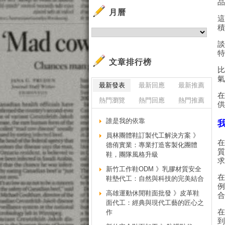
月曆
文章排行榜
最新發表
最新回應
最新推薦
熱門瀏覽
熱門回應
熱門推薦
誰是我的依靠
員林團體鞋訂製代工解決方案 》
德侑實業：專業打造客製化團體
鞋，團隊風格升級
新竹工作鞋ODM 》乳膠材質安全
鞋墊代工：自然與科技的完美結合
高雄運動休閒鞋面批發 》皮革鞋
面代工：經典與現代工藝的匠心之
作