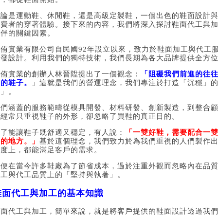
無論是運動鞋、休閒鞋，還是高級定製鞋，一個出色的鞋面設計
消費者的穿著體驗。接下來的內容，我們將深入探討鞋面代工與
夥伴的關鍵因素。
德侑實業有限公司自民國92年設立以來，致力於鞋面加工與代工
開發設計。利用我們的獨特技術，我們長期為各大品牌提供全方位
德侑實業的創辦人林晉陞提出了一個觀念：
「阻礙我們前進的往
合的鞋子。
」這就是我們的營運理念，我們專注於打造「沉穩」
下」。
我們涵蓋的服務範疇從模具開發、材料研發、創新製造，到整合
們經常只重視鞋子的外形，卻忽略了買鞋的真正目的。
為了能讓鞋子既舒適又穩定，有人說：
「一雙好鞋，需要配合一
去的地方。」
基於這個理念，我們致力於為我們重視的人們製作
適度上，都能滿足客戶的需求。
即便在當今許多鞋廠為了節省成本，過於注重外觀而忽略內在品
加工與代工品質上的「堅持與執著」。
鞋面代工與加工的基本知識
鞋面代工與加工，簡單來說，就是將客戶提供的鞋面設計透過我