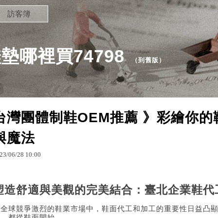
訪客簿
哪裡買74798
（
到舊版
）
台灣團體制鞋OEM推薦 》彩繪你
與魔法
23
/
06
/
28
10
:
00
塑造舒適與美觀的完美結合：臺北企業鞋代
在全球競爭激烈的鞋業市場中，鞋面代工和加工的重要性日益凸
度，都從鞋面開始。