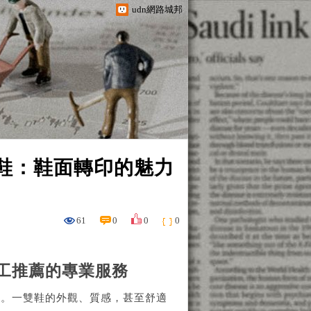
udn網路城邦
的鞋：鞋面轉印的魅力
61
0
0
0
工推薦的專業服務
顯。一雙鞋的外觀、質感，甚至舒適