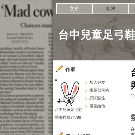
文章
相簿
台中兒童足弓鞋墊
作家
加入好友
推薦部落格
20
訂閱關注
留言給他
台中兒童足弓鞋
墊哪裡買74798