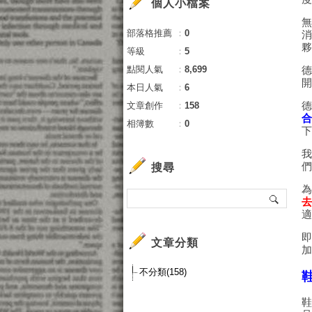
個人小檔案
部落格推薦
：
0
等級
：
5
點閱人氣
：
8,699
本日人氣
：
6
文章創作
：
158
相簿數
：
0
搜尋
文章分類
不分類(158)