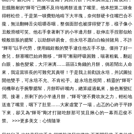
肚餓難耐的“輝哥”已饑不及待地將餅送進了嘴里。他本想第二啖食
得輕松些，于是第一啖費勁地啃下大半塊，奈何餅硬卡住嘴巴合不
攏，無法翻轉舌尖咀嚼吞咽，整個面部也被撐得變了形，樣子像小
丑般滑稽可笑。他右手拿著剩下的小半邊月餅，欲伸左手捏那似蛤
蟆般鼓脹的腮幫，以助餅碎易食。但永培不愿白白輸掉賭局，不許
“輝哥”以手代勞，便用鐵鉗般的雙手逮住他左手不放。僵持了好一
會兒，餅塞嘴巴始終難移，“輝哥”漸顯呼吸困難，喘著粗氣，翻起
白眼，臉色變紫，大汗淋漓……區區1角錢的月餅，倘若鬧出人命
來，我這當班長的可難究其責呀！于是我上前勸說永培，并試圖扯
開他雙手，可永培不允、不肯松手。趁永培忽視間，精靈的“輝哥”
伺機舉右手腕擊腮幫，月餅即碎嘴內，總算緩過氣來，臉色漸變紅
潤。接著，所剩下的小半邊月餅，“輝哥”便不費吹灰之力，輕松地
送進了嘴里，咽下了肚里……大家虛驚了一場，忐忑的心終于平靜
下來，卻又為“輝哥”剛才打賭吃餅那可笑且揪心的一幕而忍俊不
禁。 >>>更多美文：心情隨筆