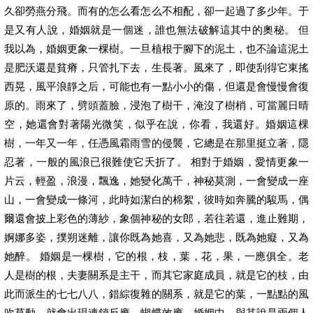
久卻勞燕分飛。而有的怎么看怎么不相配，卻一起過了多少年。于
是又有人說，婚姻就是一個迷，誰也無法破解這其中的奧秘。 但
我以為，婚姻更象一棵樹。一旦植根于腳下的泥土，也不論這泥土
是肥沃還是貧瘠，只管扎下去，生長著。風來了，即使刮得它東搖
西晃，風平浪靜之后，可能也有一點小小的傷，但還是會慢慢會復
原的。雨來了，劈頭蓋臉，浸泡了樹干，淹沒了樹梢，可當麗日晴
空，她還會對著陽光微笑，似乎在說，你看，我還好。婚姻這棵
樹，一年又一年，任憑風霜雨雪的侵襲，它總是在那里挺立著，隱
忍著，一般的風浪已很難使它夭折了。 相對于婚姻，愛情更象一
片云，輕盈，浪漫，飄逸，她變化萬千，神秘莫測，一會變成一座
山，一會變成一條河，此時如潔白的棉絮，彼時如奔騰的駿馬，偶
爾還會披上彩色的薄紗，象個神秘的女郎，若往若還，進止難期，
婀娜多姿，撲朔迷離，讓你既為她喜，又為她悲，既為她癡，又為
她醉。 婚姻是一棵樹，它的根，枝，葉，花，果，一應俱全。老
人是樹的根，夫妻關系是主干，而其它家庭成員，就是它的枝，由
此而派生的七七八八，錯綜復雜的關系，就是它的葉，一點點的風
吹草動，就會出現連鎖反應，蝴蝶效應，婚姻中，與其說是兩個人