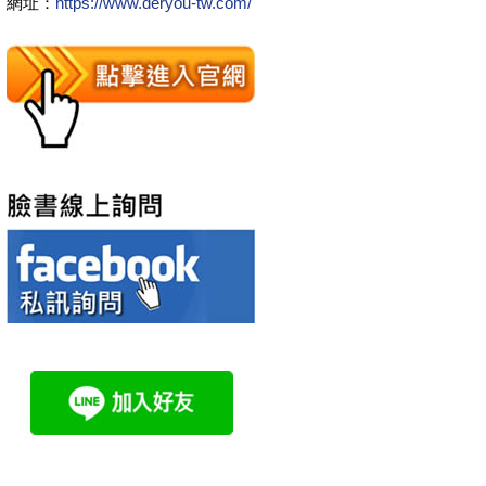
網址：
https://www.deryou-tw.com/