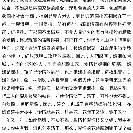
結合，不如說是兩個家族的組合。形形色色的人與事，包羅萬象，
象個小社會一樣，特別是雙方老人，更是與這個小家捆綁在了一
起，一榮俱榮，一損俱損。所有這些，都讓婚姻的內容變得好豐
富，好復雜。而那個不染纖塵，不食人間煙火的海市蜃樓般的精致
的愛情，經過現實的嗑嗑碰碰，摔摔打打，也慢慢地由空中降落到
地面，深深地嵌進了婚姻的褶皺中，被婚姻綁架。就會產生張愛玲
的小說中，紅玫瑰與白玫瑰的感覺。因此，人們感嘆，婚姻如圍
城，外面的想沖進去，里面的想跑出來，愛情是婚姻的墳墓。 婚
姻是棵樹，孩子是愛情的結晶，也是婚姻樹的果實，這枚果實在夫
婦的眼中，象一棵明珠，耀眼奪目，象個天使，給生活帶來無盡的
快樂和幸福，象一塊磁石，緊緊地吸附著婚姻樹，象一個粘合劑，
把二人的腳步緊緊的粘住，即使愛情淡了，遠了，可誰也舍不得走
向岔路，另辟新路，因此，湊合，也成了有些婚姻的代名詞。 在
婚姻這棵大樹中，愛情就是花，只是花。花開了又謝，謝了又開，
一年又一年，如此循環，不知不覺，親情和愛情枝叉交錯，我中有
你，你中有我，誰也分不清了。那么，愛情的花朵藏到哪了呢？如