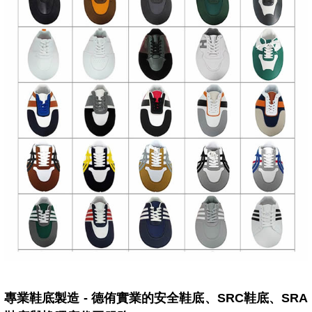
專業鞋底製造 - 德侑實業的安全鞋底、SRC鞋底、SRA