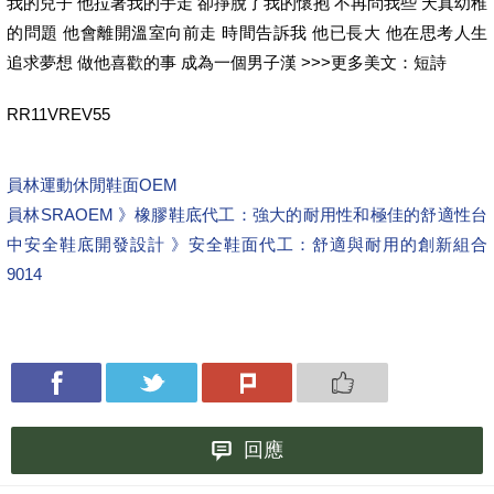
我的兒子 他拉著我的手走 卻掙脫了我的懷抱 不再問我些 天真幼稚
的問題 他會離開溫室向前走 時間告訴我 他已長大 他在思考人生
追求夢想 做他喜歡的事 成為一個男子漢 >>>更多美文：短詩
RR11VREV55
員林運動休閒鞋面OEM
員林SRAOEM 》橡膠鞋底代工：強大的耐用性和極佳的舒適性
台
中安全鞋底開發設計 》安全鞋面代工：舒適與耐用的創新組合
9014
回應