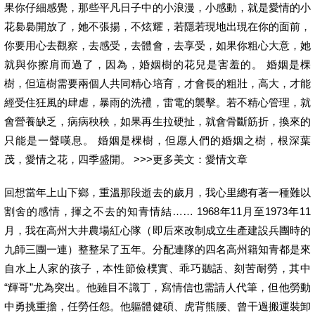
果你仔細感覺，那些平凡日子中的小浪漫，小感動，就是愛情的小
花裊裊開放了，她不張揚，不炫耀，若隱若現地出現在你的面前，
你要用心去觀察，去感受，去體會，去享受，如果你粗心大意，她
就與你擦肩而過了，因為，婚姻樹的花兒是害羞的。 婚姻是棵
樹，但這樹需要兩個人共同精心培育，才會長的粗壯，高大，才能
經受住狂風的肆虐，暴雨的洗禮，雷電的襲擊。若不精心管理，就
會營養缺乏，病病秧秧，如果再生拉硬扯，就會骨斷筋折，換來的
只能是一聲嘆息。 婚姻是棵樹，但愿人們的婚姻之樹，根深葉
茂，愛情之花，四季盛開。 >>>更多美文：愛情文章
回想當年上山下鄉，重溫那段逝去的歲月，我心里總有著一種難以
割舍的感情，揮之不去的知青情結…… 1968年11月至1973年11
月，我在高州大井農場紅心隊（即后來改制成立生產建設兵團時的
九師三團一連）整整呆了五年。分配連隊的四名高州籍知青都是來
自水上人家的孩子，本性節儉樸實、乖巧聽話、刻苦耐勞，其中
“輝哥”尤為突出。他雖目不識丁，寫情信也需請人代筆，但他勞動
中勇挑重擔，任勞任怨。他軀體健碩、虎背熊腰、曾干過搬運裝卸