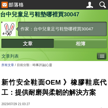
台中兒童足弓鞋墊哪裡買30047
作家：台中兒童足弓鞋墊哪裡買30047
文章
相簿
文章列表
所有文章
/
目前分類：時事評論|心靈
新竹安全鞋面OEM 》橡膠鞋底代
工：提供耐磨與柔韌的解決方案
2023
/
07
/
29
21:03:27