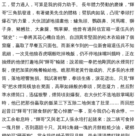
工，臂力過人，可算是我的得力助手。 長年體力勞動的磨煉，“輝
哥”三角肌發達，有著健美先生的體格；臂肌肉如鼠，凸現“拳頭打
爆石”的力量，大伙諧謔地描畫他：鳙魚頭、鸚鵡鼻、河馬嘴、獅
子身、豬乸肚、大象腿、鴨掌腳。他曾有過與信宜籍一退伍兵的
“賭史”：一拳將其花心機自造的、自詡異常堅固的松木衣箱錘了個
窟窿，贏取了早餐五只面包。而新來乍到的一位新會籍退伍兵不知
底細，一次見他狼吞虎咽般吃掉晚飯，仍不停地抹嘴叫餓時，正在
抽煙的他便打趣地與“輝哥”輸賭：說若能一拳把他剛買的水煙筒打
裂，便把加菜的晚餐輸給他。瞧那用老黃竹做成的、尺多長的水煙
筒，落地噔響無損。我試著輕擊，拳頭生痛，淚花迸出。只見“輝
哥”把水煙筒橫放在凳面，高舉如錘般的拳頭，閉息凝力，然后對
準水煙筒口，迅猛狠擊，煙筒頃刻爆裂。在大伙忙不迭地鼓掌喝彩
時，他已把那份贏取的飯菜三下五除二地倒進了肚里…… 而回想
起昔日“輝哥”打賭食餅的“驚心悼膽”一事，至今我仍心有余悸。一
次工余歇息時，“輝哥”又與老工人張永培打起賭來：說二啖可食掉
一塊月餅，否則愿賠十只。其時1角錢一塊的月餅粗糙少油，硬梆
梆的可“砸死狗”。當永培從鋪子買回月餅，尚未講清楚打賭規則，