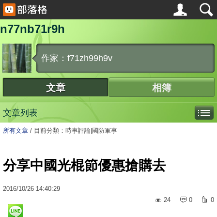
n77nb71r9h
作家：f71zh99h9v
文章
相簿
文章列表
所有文章
/
目前分類：時事評論|國防軍事
分享中國光棍節優惠搶購去
2016
/
10
/
26
14:40:29
24
0
0