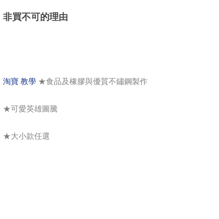
非買不可的理由
淘寶 教學
★食品及橡膠與優質不鏽鋼製作
★可愛英雄圖騰
★大小款任選