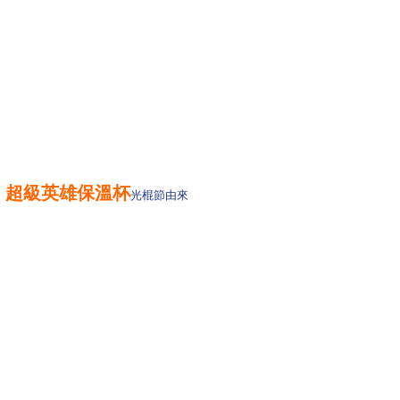
超級英雄保溫杯
光棍節由來