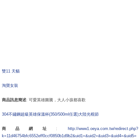
雙11 天貓
淘寶女裝
商品訊息簡述
: 可愛英雄圖騰，大人小孩都喜歡
304不鏽鋼超級英雄保溫杯(350/500ml任選)
大陸光棍節
商品網址
:
http://www1.oeya.com.tw/redirect.php?
k=11d46754bfc6552eff0ccf0850b1d9b2&uid1=&uid2=&uid3=&uid4=&uid5=