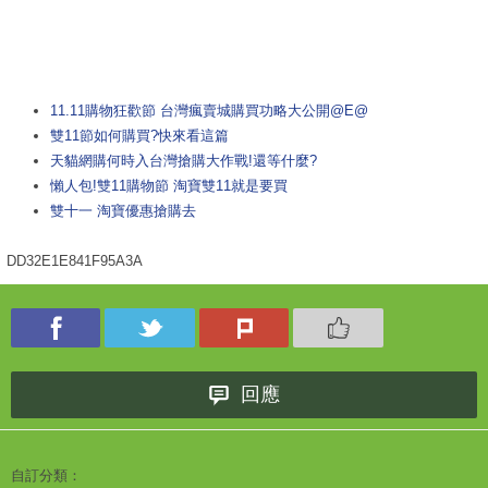
11.11購物狂歡節 台灣瘋賣城購買功略大公開@E@
雙11節如何購買?快來看這篇
天貓網購何時入台灣搶購大作戰!還等什麼?
懶人包!雙11購物節 淘寶雙11就是要買
雙十一 淘寶優惠搶購去
DD32E1E841F95A3A
回應
自訂分類：