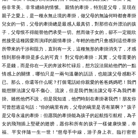
份非常美、非常纏綿的情愫。 親情的牽掛，特別是父母，呈現在
親子之愛上，是一種永無止境的牽掛，做父母的無論何時都會牽掛
兒女的一切，父母的牽掛總是最感人最真切，對那些在外漂泊的孩
子，父母恨不得能替他們承受一切。然而做子女的，卻不一定能欣
然接受這種因愛而演繹的親情牽掛，年輕的他們只會感到這些牽掛
所帶來的干涉和阻力，直到有一天，這種無形的牽掛消失了，才感
悟到那份牽掛是多么的可貴！ 對父母的牽掛：其實，父母需要的
不是錢，而是你在一天的奔波和忙碌后，想方設法留給他們的一點
情感上的關懷，哪怕只是一兩句溫馨的話語，也能讓父母感動不
已。那么，你還等什么呢？打個電話給你親愛的爸爸媽媽吧！我們
能想辦法讓父母不傷心、流淚，但是我們無法讓父母不為我們牽
掛。雖然他們不說，但是我知道，他們時刻在牽掛著我們！朋友你
可曾想過這句話：“你的碗里有肉，父母的碗里是否有菜啊？” 孩子
是父母永遠的牽掛：但愿我的牽掛能為孩子的起航指引航程，為子
女的飛翔插上堅硬的翅膀，愿你和所有的孩子一樣健康快樂，幸
福、平安伴隨一生一世！“慈母手中線，游子身上衣。臨行密密