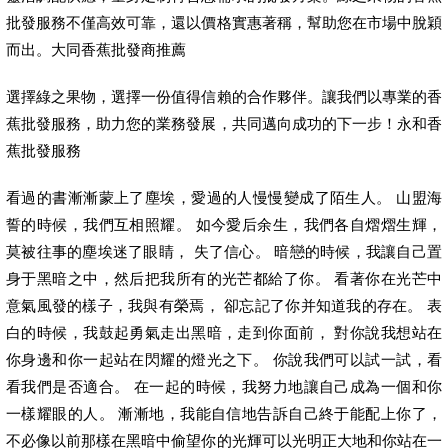
批發服務不僅高效可靠，還以價格實惠著稱，幫助您在市場中脫穎
而出。大同香蕉批發商推薦
選擇綠之果物，選擇一份值得信賴的合作夥伴。讓我們以專業的香
蕉批發服務，助力您的業務發展，共同邁向成功的下一步！永和香
蕉批發服務
看過的書漸漸蒙上了塵埃，愛過的人慢慢變成了陌生人。 山盟海
誓的時候，我們互相照耀。 如今愛后余生，我們各自熠熠生輝，
莫被往事的塵埃迷了眼睛， 失了信心。 暗戀的時候，我讓自己置
身于黑暗之中，然后把我所有的光芒都給了你。 看著你在光芒中
意氣風發的樣子，我與有榮焉， 卻忘記了你并知道我的存在。 表
白的時候，我鼓起勇氣走出黑暗，走到你面前， 對你說我想站在
你身邊和你一起站在閃耀的燈光之下。 你說我們可以試一試，看
看我們是否適合。 在一起的時候，我努力地讓自己成為一個和你
一樣耀眼的人。 漸漸地，我能自信地告訴自己終于能配上你了，
不必像以前那樣在黑暗中偷望你的光輝可以光明正大地和你站在一