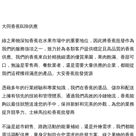
大同香蕉B2B供應
綠之果物深知香蕉在水果市場中的重要地位，因此將香蕉批發作為
我們的服務強項之一，致力於為各類客戶提供穩定且高品質的香蕉
供應。我們的香蕉來自於精挑細選的優質果園，果肉飽滿、香甜可
口，無論是零售商、餐飲業者，還是需要大量供應的企業，都能從
我們這裡獲得滿意的產品。大安香蕉批發貨源
憑藉多年的行業經驗和專業知識，我們在香蕉的選品、儲存和配送
上擁有領先的技術和管理體系。通過我們高效的冷鏈物流，香蕉能
夠以最佳狀態送達您的手中，保持新鮮和完美的外觀，為您的業務
提升競爭力。士林馬拉松香蕉批發商
不論是超市銷售、路跑活動的能量補給，還是外燴需求，我們都能
靈活調配供應，量身定制符合您需求的批發方案。綠之果物的香蕉