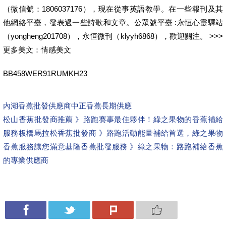
（微信號：1806037176），現在從事英語教學。在一些報刊及其
他網絡平臺，發表過一些詩歌和文章。公眾號平臺 :永恒心靈驛站
（yongheng201708），永恒微刊（klyyh6868），歡迎關注。 >>>
更多美文：情感美文
BB458WER91RUMKH23
內湖香蕉批發供應商
中正香蕉長期供應
松山香蕉批發商推薦 》路跑賽事最佳夥伴！綠之果物的香蕉補給
服務
板橋馬拉松香蕉批發商 》路跑活動能量補給首選，綠之果物
香蕉服務讓您滿意
基隆香蕉批發服務 》綠之果物：路跑補給香蕉
的專業供應商