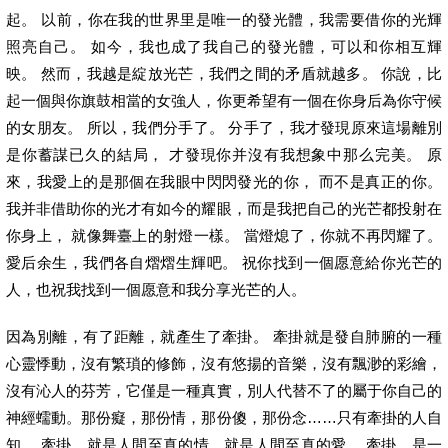
起。 以前，你在我的世界里是唯一的發光體，我需要借你的光輝
照亮自己。 如今，我也成了我自己的發光體，可以和你相互輝
映。 然而，我越是綻放光芒，我們之間的矛盾就越多。 你說，比
起一個與你旗鼓相當的女強人，你更希望有一個在你身后為你守候
的女朋友。 所以，我們分手了。 分手了，我才發現原來這場離別
是你蓄謀已久的結局， 才發現你并沒有我想象中那么完美。 原
來，我愛上的是那個在我眼中閃閃發光的你， 而不是真正的你。
我并非借助你的光才有如今的耀眼，而是我把自己的光芒都投射在
你身上， 就像舞臺上的射燈一樣。 當燈熄了，你就不再閃耀了。
愛后余生，我們各自熠熠生輝吧。 祝你找到一個愿意給你光芒的
人，也祝我找到一個愿意和我分享光芒的人。
因為別離，有了距離，就產生了牽掛。 牽掛就是發自肺腑的一種
心靈悸動，沒有繁瑣的修飾，沒有悠揚的音樂，沒有飄渺的彩繪，
沒有沁人的芬芳，它僅是一種真實，別人代替不了的屬于你自己的
神經蠕動。那份癡，那份情，那份傻，那份念……只有牽掛的人自
知。 牽掛，就是人間至真的情，就是人間至真的愛。 牽掛，是一