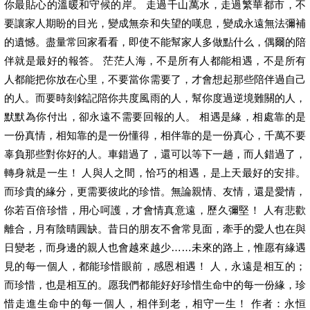
你最貼心的溫暖和守候的岸。 走過千山萬水，走過繁華都市，不
要讓家人期盼的目光，變成無奈和失望的嘆息，變成永遠無法彌補
的遺憾。盡量常回家看看，即使不能幫家人多做點什么，偶爾的陪
伴就是最好的報答。 茫茫人海，不是所有人都能相遇，不是所有
人都能把你放在心里，不要當你需要了，才會想起那些陪伴過自己
的人。而要時刻銘記陪你共度風雨的人，幫你度過逆境難關的人，
默默為你付出，卻永遠不需要回報的人。 相遇是緣，相處靠的是
一份真情，相知靠的是一份懂得，相伴靠的是一份真心，千萬不要
辜負那些對你好的人。車錯過了，還可以等下一趟，而人錯過了，
轉身就是一生！ 人與人之間，恰巧的相遇，是上天最好的安排。
而珍貴的緣分，更需要彼此的珍惜。無論親情、友情，還是愛情，
你若百倍珍惜，用心呵護，才會情真意遠，歷久彌堅！ 人有悲歡
離合，月有陰晴圓缺。昔日的朋友不會常見面，牽手的愛人也在與
日變老，而身邊的親人也會越來越少……未來的路上，惟愿有緣遇
見的每一個人，都能珍惜眼前，感恩相遇！ 人，永遠是相互的；
而珍惜，也是相互的。愿我們都能好好珍惜生命中的每一份緣，珍
惜走進生命中的每一個人，相伴到老，相守一生！ 作者：永恒