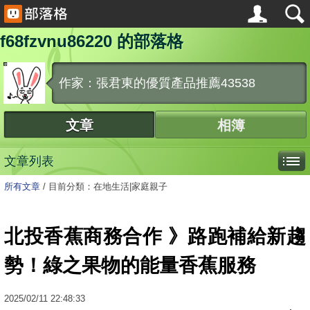
f68fzvnu86220 的部落格
作家：張君東的優質產品推薦43538
文章
相簿
文章列表
所有文章
/
目前分類：在地生活|家庭親子
北投香蕉商務合作 》路跑補給新趨
勢！綠之果物的能量香蕉服務
2025
/
02
/
11
22:48:33