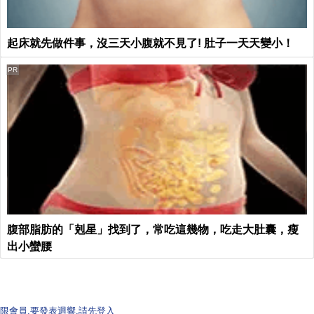
起床就先做件事，沒三天小腹就不見了! 肚子一天天變小！
PR
腹部脂肪的「剋星」找到了，常吃這幾物，吃走大肚囊，瘦
出小蠻腰
限會員,要發表迴響,請先登入