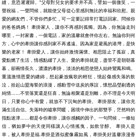
縫，意恐遲遲歸。”父母對兒女的要求并不高，譬如一個微笑，一
聲祝福，一聲問候，就能使父母從心里感到無比的幸福和欣慰。親
愛的網友們，不管你們多忙，可一定要記得常打電話回家。問候你
的爸爸媽媽！ 牽掛家人，讓你不再感到孤獨。因為，你無論走到
哪里，一封家書，一個電話，家的溫馨就會伴你左右。無論你到何
方，心中的牽掛讓你感到家不再遙遠。因為家是避風的港灣，是快
樂的老家！ 牽掛愛人，讓你始終激情滿懷。相思阻止了孤寂，真
愛點燃了生活，情感點綴了人生。愛的牽掛就是，盡管不是朝朝暮
暮，卻兩情長久，濃濃的牽掛，淡淡的相思使戀人始終鸞鳳和鳴。
重溫激情恩愛的纏綿，想起豪放瘋歌的輕狂，憶起傷感失落的飲
泣，拾起山盟海誓的浪漫，感動雪中送炭的厚誼，懷想晶瑩剔透的
純情……不管落寞還是狂喜，無論相聚還是別離，亦不理是今天明
日，只要你心中有愛，就放不下沉甸的牽掛。 牽掛朋友，讓你充
滿生活自信。失落時的噓寒問暖，困境中伸出的那雙手，茫然時的
指點迷津……都是令你牽掛，讓你感觸的因子。一句問候，一條短
信，猶如夢中的天使同樣讓人心情搖曳，如飲甘醇。 牽掛人是
幸，被人牽掛是福.牽掛是酒似蜜像霧如風，牽掛美好溫馨浪漫香