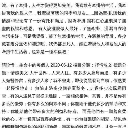
濃。有了牽掛，人生才變得更加完美。我喜歡有牽掛的生活，我牽
掛著我的親人們，我牽掛著我的同學和朋友.......因為牽掛,讓我的
情感和思念有了一份寄托和滿足，因為牽掛,讓我在心里裝滿了無
盡的祝福和感恩。 有人說灑脫做人最好，了無牽掛、瀟灑自在地
生活多好，可是我覺得，能了無牽掛地生活，在灑脫的背后，多少
藏著幾分無依和凄涼吧，我們都是凡人，能在牽掛他人和被他人的
牽掛中生活著，也算是一種幸福吧！
請珍惜，生命中的每個人 2020-06-12 欄目分類：抒情散文 標題分
類：情感美文 大千世界，人來人往。有多少人擦肩而過，有多少
人短暫停留，有多少人來了就不曾走，即使從黑發到白頭，依然要
一起慢慢地走！ 無論走過多少個春夏秋冬，走過多少次風霜雨
雪，有的人遇見了就從未離開，一路相依相伴。其實，并不是你有
多么的優秀；你有多么的與眾不同；你能給予他們多少的幫助和支
持；你能給他們帶來多大的利益和好處。 而是他們有一顆善良柔
軟的心，有一種真誠寬容的胸懷，有一份無聲溫暖的關愛，所以他
們能時刻包容你的缺點和過錯，體諒你的難處和不易，才會一直把