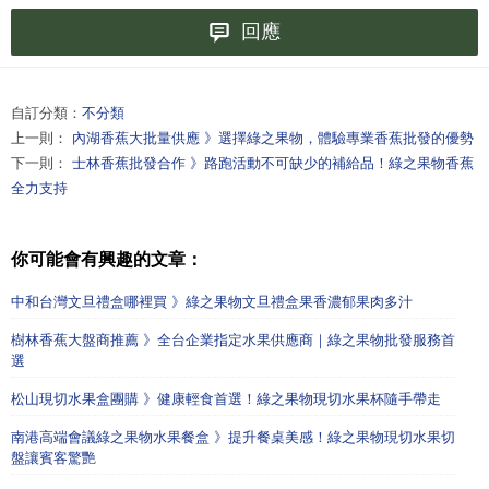
回應
自訂分類：
不分類
上一則：
內湖香蕉大批量供應 》選擇綠之果物，體驗專業香蕉批發的優勢
下一則：
士林香蕉批發合作 》路跑活動不可缺少的補給品！綠之果物香蕉
全力支持
你可能會有興趣的文章：
中和台灣文旦禮盒哪裡買 》綠之果物文旦禮盒果香濃郁果肉多汁
樹林香蕉大盤商推薦 》全台企業指定水果供應商｜綠之果物批發服務首
選
松山現切水果盒團購 》健康輕食首選！綠之果物現切水果杯隨手帶走
南港高端會議綠之果物水果餐盒 》提升餐桌美感！綠之果物現切水果切
盤讓賓客驚艷