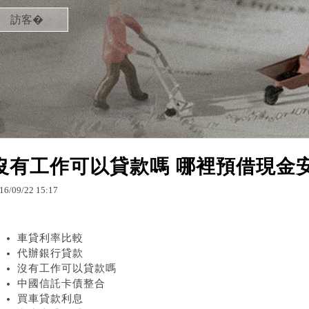
訪客�
沒有工作可以貸款嗎 哪裡預借現金
16
/
09
/
22
15
:
17
車貸利率比較
代辦銀行貸款
沒有工作可以貸款嗎
中國信託卡債整合
買車貸款利息