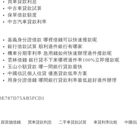
買車貸款利息
中古車貸款試算
保單借款額度
中古汽車貸款利率
嘉義身分證借款 哪裡借錢可以快速撥款呢
銀行借款試算 順利過件銀行有哪家
機車分期零利率 急用錢如何快速辦理過件撥款呢
雲林借錢 銀行貸不下來哪裡過件率100%立即撥款呢
玉山小額貸款 哪一間銀行貸款最快
中國信託個人信貸 優惠貸款低率方案
用身分證借錢 哪間銀行貸款利率最低超好過件辦理
DE787D75AB5FCD1
跟當舖借錢
買車貸款利息
二手車貸款試算
車貸利率比較
中國信