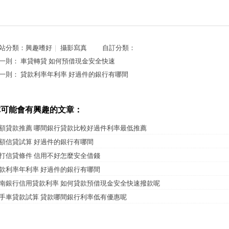
站分類：
興趣嗜好
｜
攝影寫真
自訂分類：
一則：
車貸轉貸 如何預借現金安全快速
一則：
貸款利率年利率 好過件的銀行有哪間
你可能會有興趣的文章：
額貸款推薦 哪間銀行貸款比較好過件利率最低推薦
額信貸試算 好過件的銀行有哪間
打信貸條件 信用不好怎麼安全借錢
款利率年利率 好過件的銀行有哪間
南銀行信用貸款利率 如何貸款預借現金安全快速撥款呢
手車貸款試算 貸款哪間銀行利率低有優惠呢