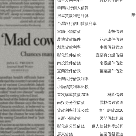
華南銀行個人信貸
限
房屋貸款利息計算
台灣銀行信用貸款利率
當舖小額借款
南投借錢
農地貸款條件
花蓮證件借錢
創業貸款利率
南投借錢管道
彰化證件借款
宜蘭身分證借錢
南投證件借錢
南投證件借款
宜蘭證件借款
苗栗證件借款
台灣銀行借款利率
小額信貸利率比較
首次購屋貸款2016
桃園借錢
南投身分證借款
雲林借錢管道
貸款利率計算公式
青年房貸2016
台新小額貸款
民間借款利息
彰化身分證借錢
個人信貸利率試算
屏東借錢
苗栗借錢管道