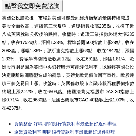
英國公投脫歐後，市場對美國可能受到經濟衝擊的憂慮持續減退，
美股全面收高，連續第三天反彈，道瓊指數收高235點，收復了近
八成英國脫歐公投後的跌幅。收盤時：道瓊工業指數終場大漲235
點，收在17929點，漲幅1.33%。標準普爾500指數上漲28點，收在
2098點，漲幅1.36%；那斯達克指數上漲63點，收在4842點，漲幅
1.33%。費城半導體指數收高12點，收在691點，漲幅1.81%。歐
洲股市則是因為英國中央銀行暗示可能降低利率，以減輕英國公投
決定脫離歐洲聯盟造成的衝擊，英鎊兌歐元價位因而重挫。歐股連
續三個交易日上漲。收盤時：英國倫敦股市金融時報百種股價指數
終場上漲2.27%，收在6504點。德國法蘭克福股市DAX 30指數上
漲0.71%，收在9680點；法國巴黎股市CAC 40指數上漲1.00%，收
在4237點。
負債整合 好嗎 哪間銀行貸款利率最低超好過件辦理
企業貸款利率 哪間銀行貸款利率最低超好過件辦理