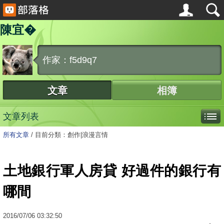
陳宜�
作家：f5d9q7
文章
相簿
文章列表
所有文章
/
目前分類：創作|浪漫言情
土地銀行軍人房貸 好過件的銀行有
哪間
2016
/
07
/
06
03:32:50