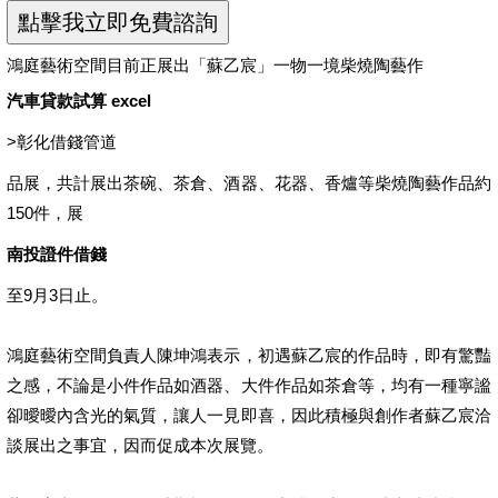
鴻庭藝術空間目前正展出「蘇乙宸」一物一境柴燒陶藝作
汽車貸款試算 excel
>
彰化借錢管道
品展，共計展出茶碗、茶倉、酒器、花器、香爐等柴燒陶藝作品約
150件，展
南投證件借錢
至9月3日止。
鴻庭藝術空間負責人陳坤鴻表示，初遇蘇乙宸的作品時，即有驚豔
之感，不論是小件作品如酒器、大件作品如茶倉等，均有一種寧謐
卻曖曖內含光的氣質，讓人一見即喜，因此積極與創作者蘇乙宸洽
談展出之事宜，因而促成本次展覽。