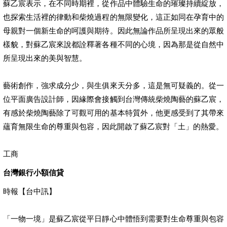
蘇乙宸表示，在不同時期裡，從作品中體驗生命的璀璨持續綻放，
也探索生活裡的律動和柴燒過程的無限變化，這正如同在孕育中的
母親對一個新生命的呵護與期待。因此無論作品所呈現出來的眾般
樣貌，對蘇乙宸來說都詮釋著各種不同的心境，因為那是從自然中
所呈現出來的美與智慧。
藝術創作，強求成分少，與生俱來天分多，這是無可疑義的。從一
位平面廣告設計師，因緣際會接觸到台灣傳統柴燒陶藝的蘇乙宸，
有感於柴燒陶藝除了可觀可用的基本特質外，他更感受到了其帶來
蘊育無限生命的尊重與包容，因此開啟了蘇乙宸對「土」的熱愛。
工商
台灣銀行小額信貸
時報【台中訊】
「一物一境」是蘇乙宸從平日靜心中體悟到需要對生命尊重與包容