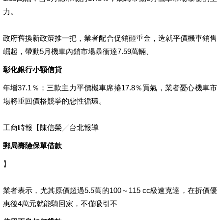
力。
政府舊換新政策推一把，業者配合促銷砸重金，造就平價機車銷售
崛起，帶動5月機車內銷市場暴衝達7.59萬輛、
彰化銀行小額信貸
年增37.1％；三款主力平價機車席捲17.8％買氣，業者憂心機車市
場將重回價格競爭的惡性循環。
工商時報【陳信榮╱台北報導
郵局壽險保單借款
】
業者表示，尤其原價超過5.5萬的100～115 cc級速克達，在折價優
惠後4萬元就能騎回家，不僅吸引不