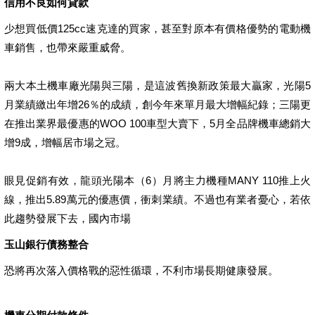
信用不良如何貸款
少想買低價125cc速克達的買家，甚至對原本有價格優勢的電動機
車銷售，也帶來嚴重威脅。
兩大本土機車廠光陽與三陽，是這波舊換新政策最大贏家，光陽5
月業績繳出年增26％的成績，創今年來單月最大增幅紀錄；三陽更
在推出業界最優惠的WOO 100車型大賣下，5月全品牌機車總銷大
增9成，增幅居市場之冠。
眼見促銷有效，龍頭光陽本（6）月將主力機種MANY 110推上火
線，推出5.89萬元的優惠價，衝刺業績。不過也有業者憂心，若依
此趨勢發展下去，國內市場
玉山銀行債務整合
恐將再次落入價格戰的惡性循環，不利市場長期健康發展。