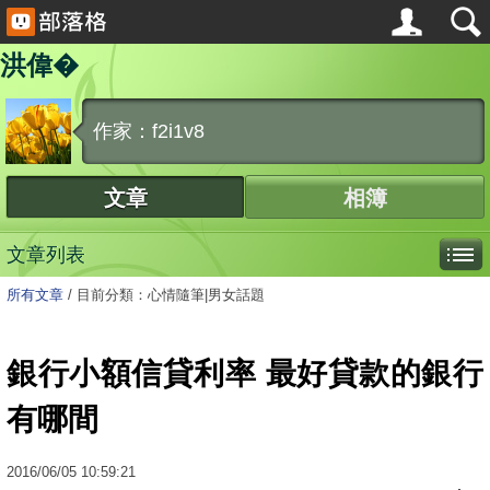
洪偉�
作家：f2i1v8
文章
相簿
文章列表
所有文章
/
目前分類：心情隨筆|男女話題
銀行小額信貸利率 最好貸款的銀行
有哪間
2016
/
06
/
05
10:59:21