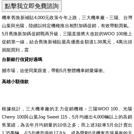
機車舊換新補貼4,000元政策今年上路，三大機車廠－三陽、台灣
山葉與光陽，陸續以特定機種推出相對加碼促銷，有效帶動買氣。
5月舊換新加碼促銷戰再升級，三陽直接將大改款的WOO 100推上
促銷第一線，結合舊換新補貼最高優惠金額達1.38萬元，4萬出頭
就能買到，震
台新銀行信貸好過嗎
撼市場，迫使同業跟進，帶動5月整體機車銷量爆衝。
高雄小額借款
根據統計，三大機車廠的主力促銷機種－三陽WOO 100、光陽
Cherry 100與山葉Jog Sweet 115，5月均繳出4,000輛以上的高銷
售業績，為去年月均銷量的10倍之多；而上述3款車5月合計賣出
1.35萬輛，占5月總市場的17.8％，成為帶動5月機車市場暴衝的主