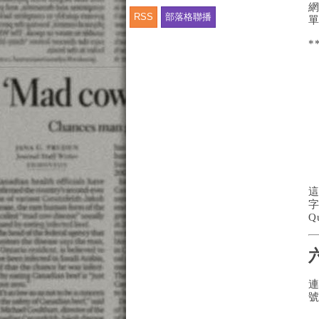
網
RSS
部落格聯播
*
這
Q
連
號