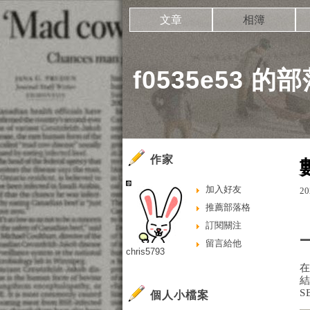
文章
相簿
f0535e53 的
作家
加入好友
20
推薦部落格
訂閱關注
留言給他
chris5793
S
個人小檔案