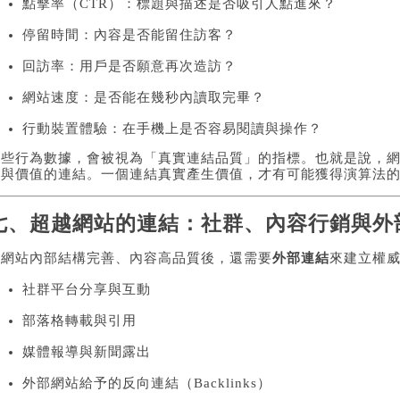
點擊率（CTR）：標題與描述是否吸引人點進來？
停留時間：內容是否能留住訪客？
回訪率：用戶是否願意再次造訪？
網站速度：是否能在幾秒內讀取完畢？
行動裝置體驗：在手機上是否容易閱讀與操作？
這些行為數據，會被視為「真實連結品質」的指標。也就是說，
任與價值的連結。一個連結真實產生價值，才有可能獲得演算法
七、超越網站的連結：社群、內容行銷與外
當網站內部結構完善、內容高品質後，還需要
外部連結
來建立權
社群平台分享與互動
部落格轉載與引用
媒體報導與新聞露出
外部網站給予的反向連結（Backlinks）