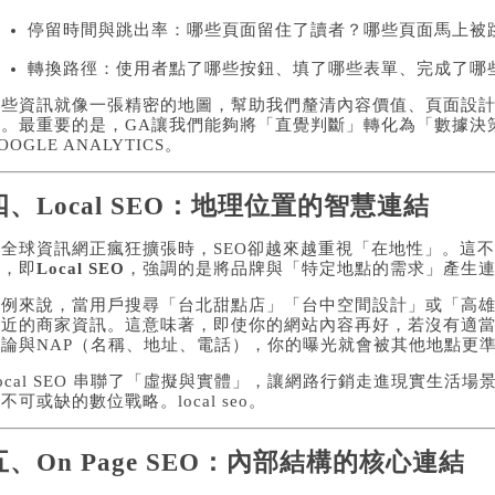
停留時間與跳出率：哪些頁面留住了讀者？哪些頁面馬上被
轉換路徑：使用者點了哪些按鈕、填了哪些表單、完成了哪
這些資訊就像一張精密的地圖，幫助我們釐清內容價值、頁面設
程。最重要的是，GA讓我們能夠將「直覺判斷」轉化為「數據決
OOGLE ANALYTICS
。
四、Local SEO：地理位置的智慧連結
當全球資訊網正瘋狂擴張時，SEO卻越來越重視「在地性」。這
尋，即
Local SEO
，強調的是將品牌與「特定地點的需求」產生
舉例來說，當用戶搜尋「台北甜點店」「台中空間設計」或「高雄修
附近的商家資訊。這意味著，即使你的網站內容再好，若沒有適當配
評論與NAP（名稱、地址、電話），你的曝光就會被其他地點更
ocal SEO 串聯了「虛擬與實體」，讓網路行銷走進現實生活
業不可或缺的數位戰略。
local seo
。
五、On Page SEO：內部結構的核心連結