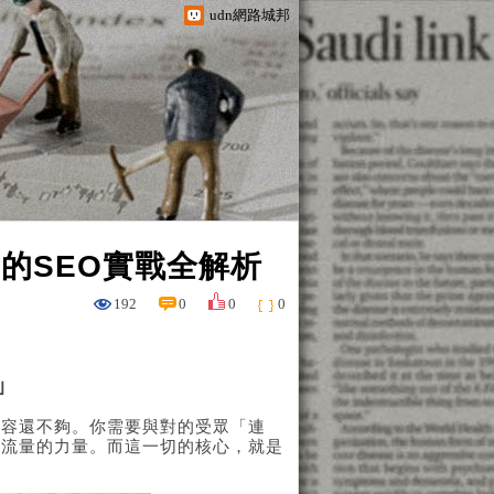
udn網路城邦
的SEO實戰全解析
192
0
0
0
」
內容還不夠。你需要與對的受眾「連
路流量的力量。而這一切的核心，就是