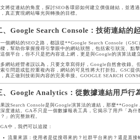
本文將從連結的角度，探討SEO各環節如何建立價值鏈結，並透
點，真正實現網站曝光與轉換的目標。
二、Google Search Console：技術連結的
一個網站的SEO之路，都該從**Google Search Console（
橋樑，幫助你掌握搜尋引擎眼中的網站狀態，包括索引狀況、點
這個平台，你不只是把內容送上網，更是與Google的演算法建
許多網站經營者誤以為，只要文章寫得好，Google自然會收錄
正索引問題或監控重複內容，網站的可見性將大打折扣。GSC提
化，真正做到技術與內容的完美串接。
GOOGLE SEARCH CONS
三、Google Analytics：從數據連結用戶行
果說Search Console是與Google演算法的連結，那麼**Google
的深度連結。GA不只是一個數據報表工具，它揭示了用戶「為什
開？」的完整旅程。
在GA中，我們可以追蹤：
流量來源：使用者是從搜尋來的？社群平台來的？還是直接