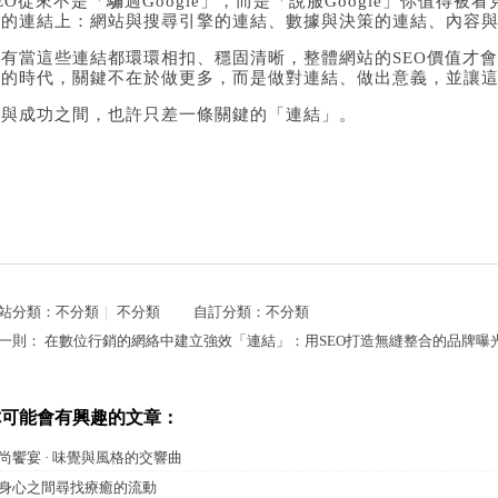
EO從來不是「騙過Google」，而是「說服Google」你值得
條的連結上：網站與搜尋引擎的連結、數據與決策的連結、內容
只有當這些連結都環環相扣、穩固清晰，整體網站的SEO價值才
王的時代，關鍵不在於做更多，而是做對連結、做出意義，並讓
你與成功之間，也許只差一條關鍵的「連結」。
站分類：
不分類
｜
不分類
自訂分類：
不分類
一則：
在數位行銷的網絡中建立強效「連結」：用SEO打造無縫整合的品牌曝
你可能會有興趣的文章：
尚饗宴 · 味覺與風格的交響曲
身心之間尋找療癒的流動