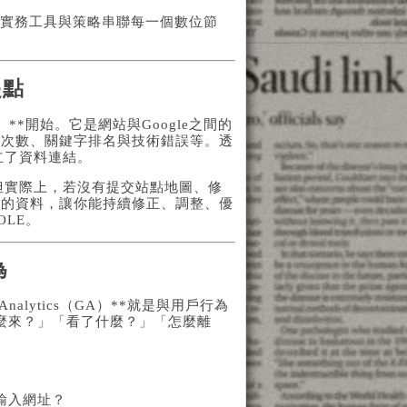
過實務工具與策略串聯每一個數位節
起點
GSC）**開始。它是網站與Google之間的
擊次數、關鍵字排名與技術錯誤等。透
立了資料連結。
。但實際上，若沒有提交站點地圖、修
供的資料，讓你能持續修正、調整、優
OLE
。
為
 Analytics（GA）**就是與用戶行為
麼來？」「看了什麼？」「怎麼離
輸入網址？