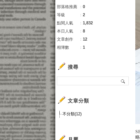
部落格推薦
：
0
等級
：
2
點閱人氣
：
1,832
本日人氣
：
8
文章創作
：
12
相簿數
：
1
搜尋
文章分類
不分類(12)
月曆