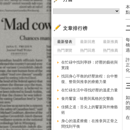
文章排行榜
每
最新發表
最新回應
最新推薦
過
熱門瀏覽
熱門回應
熱門推薦
在忙碌中找到寧靜：紓壓的藝術與
實踐
找回身心平衡的紓壓旅程：台中整
復、整骨與推拿的療癒力量
在忙碌生活中尋找紓壓的溫柔力量
如
食尚饗宴 · 味覺與風格的交響曲
佳餚之道：舌尖上的饗宴與外燴藝
術
身心的溫柔療癒：在推拿與正骨之
間找到平衡