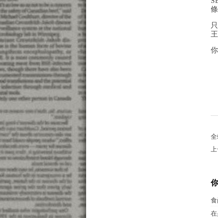
S
全
上
食
在