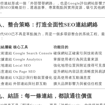
這些連結形成一個「外部聲譽網路」，也是Google評估網站影
須與SEO策略並行，透過故事、專業觀點與實用資源，吸引其他
重。
八、整合策略：打造全面性SEO連結網絡
現代SEO已不再是單點施力，而是一個多環節整合的系統工程。
合：
連結層級
核心工具
功能目的
技術連結
Google Search Console
確保網站正確索引與技術表現
數據連結
Google Analytics
掌握使用者行為與流量來源
在地連結
Local SEO
強化地理位置與附近搜尋可見
語意連結
On Page SEO
提升網站內容語意清晰度與易
體驗連結
UX設計與行動裝置優化
提高使用者互動滿意度
社會連結
外部連結與社群互動
擴大品牌影響力與被信任程度
九、結語：每一條連結，都該通往價值