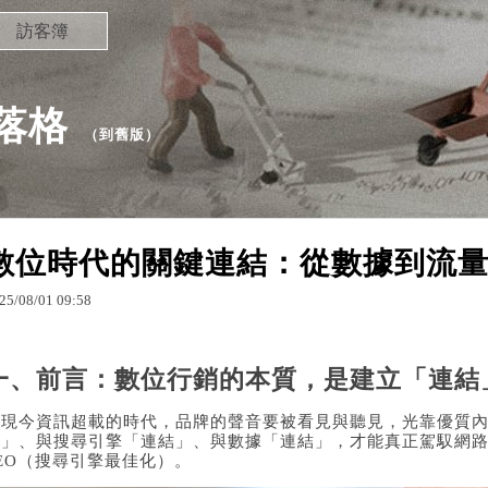
訪客簿
部落格
（
到舊版
）
數位時代的關鍵連結：從數據到流量
25
/
08
/
01
09
:
58
一、前言：數位行銷的本質，是建立「連結
在現今資訊超載的時代，品牌的聲音要被看見與聽見，光靠優質
結」、與搜尋引擎「連結」、與數據「連結」，才能真正駕馭網
EO（搜尋引擎最佳化）。