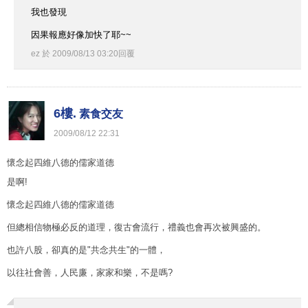
我也發現
因果報應好像加快了耶~~
ez
於
2009
/
08
/
13
03
:
20
回覆
6樓.
素食交友
2009
/
08
/
12
22
:
31
懷念起四維八德的儒家道德
是啊!
懷念起四維八德的儒家道德
但總相信物極必反的道理，復古會流行，禮義也會再次被興盛的。
也許八股，卻真的是"共念共生"的一體，
以往社會善，人民廉，家家和樂，不是嗎?