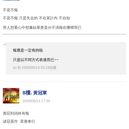
不是不報
不是不報 只是失去的 不在算計內 不自知
旁人想看心中想像結果更是分不清報在哪裡而已
報應是一定有的啦
只是以不同方式表達而已~~
ez
於
2009
/
08
/
14
03
:
19
回覆
8樓.
黃冠軍
2009
/
08
/
13
17
:
39
善惡到頭終有報
諸惡莫作 眾善奉行