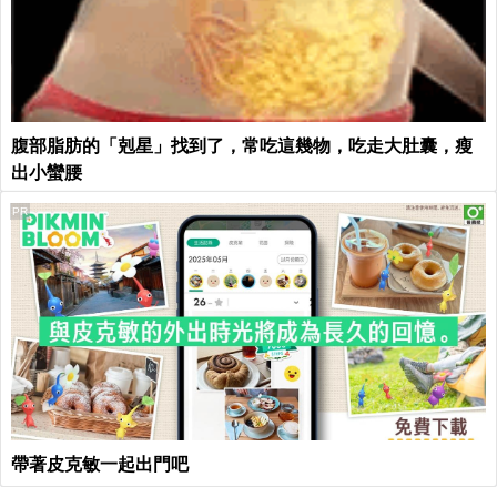
腹部脂肪的「剋星」找到了，常吃這幾物，吃走大肚囊，瘦
出小蠻腰
PR
帶著皮克敏一起出門吧