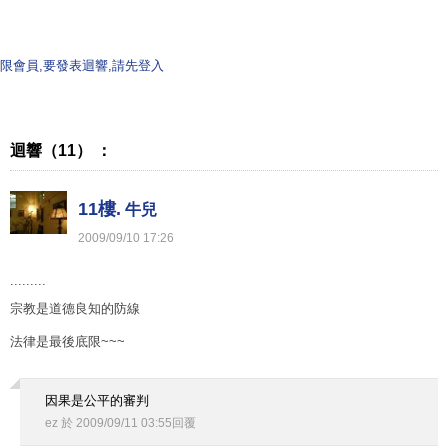
限會員,要發表迴響,請先登入
迴響（11） ：
11樓.
牛兒
2009
/
09
/
10
17
:
26
.........
宗教是道德良知的防線
法律是最後底限~~~
因果是公平的審判
ez
於
2009
/
09
/
11
03
:
55
回覆