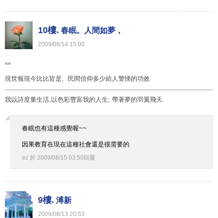
10樓.
春眠。人間如夢，
2009
/
08
/
14
15
:
00
^^
現世報現今比比皆是, 民間信仰多少給人警悌的功效
我以詩度量生活,以色彩豐富我的人生; 帶著夢的羽翼飛天.
春眠也有這種感覺喔~~
因果教育在現在這種社會還是很需要的
ez
於
2009
/
08
/
15
03
:
50
回覆
9樓.
溥新
2009
/
08
/
13
20
:
53