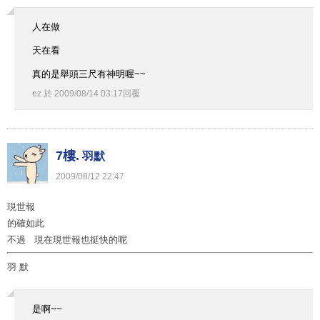
人在做
天在看
真的是舉頭三尺有神明喔~~
ez
於
2009
/
08
/
14
03
:
17
回覆
7樓.
羽默
2009
/
08
/
12
22
:
47
現世報
的確如此
不過 現在現世報也挺快的呢
羽 默
是啊~~