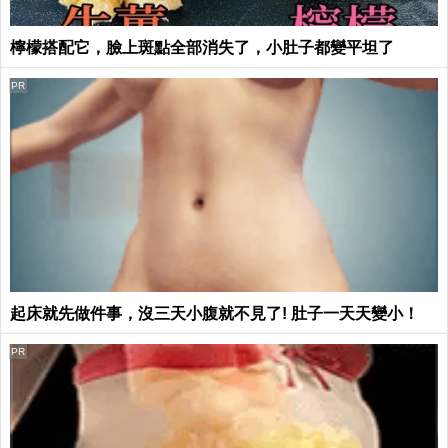
檸檬搭配它，臉上斑點全部消失了，小肚子都變平坦了
PR
起床就先做件事，沒三天小腹就不見了! 肚子一天天變小！
PR