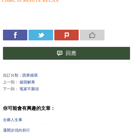
Collier, 10 MINUTE RELAX
回應
自訂分類：
因果循環
上一則：
破因解果
下一則：
冤家不聚頭
你可能會有興趣的文章：
合夥人生事
邁開步伐向前行