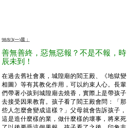
98/8/3(
一
)
晨
：
善無善終，惡無惡報
？
不是不報，時
辰未到
！
在過去舊社會裏，城隍廟的閻王殿、《地獄變
相圖》等有其教化作用，可以約束人心。長輩
們帶著小孩到城隍廟去燒香，實際上是帶孩子
去接受因果教育。孩子看了閻王殿會問：「那
些人怎麼會變成這樣？」父母就會告訴孩子，
這是造什麼樣的業，做什麼樣的壞事，將來死
了以後要受這個果報。孩子看了之後，印象非