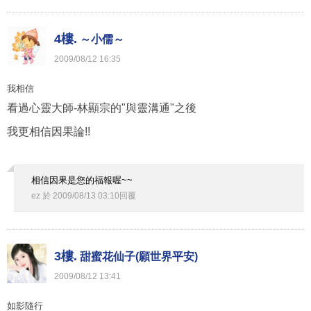
4樓.
～小儒～
2009
/
08
/
12
16
:
35
我相信
看過心靈大師-林顯宗的"與靈溝通"之後
我更相信因果論!!
相信因果是您的福報喔~~
ez
於
2009
/
08
/
13
03
:
10
回覆
3樓.
甜蜜花仙子(願世界平安)
2009
/
08
/
12
13
:
41
如影隨行