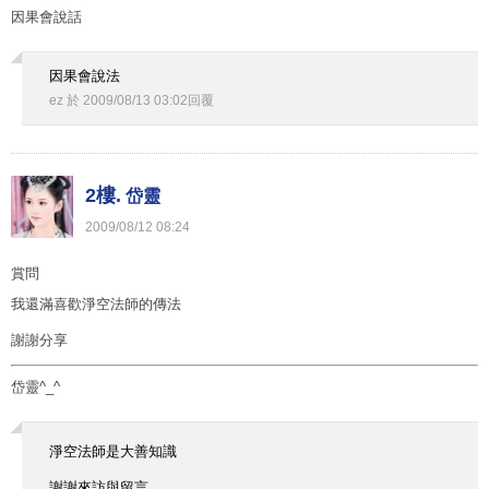
因果會說話
因果會說法
ez
於
2009
/
08
/
13
03
:
02
回覆
2樓.
岱靈
2009
/
08
/
12
08
:
24
賞問
我還滿喜歡淨空法師的傳法
謝謝分享
岱靈^_^
淨空法師是大善知識
謝謝來訪與留言