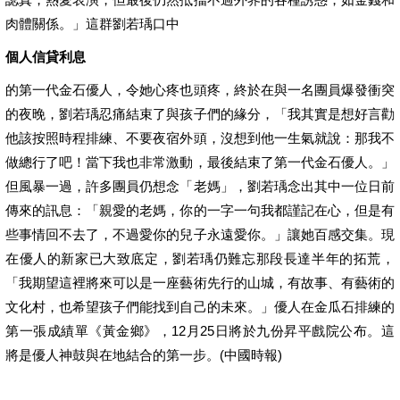
肉體關係。」這群劉若瑀口中
個人信貸利息
的第一代金石優人，令她心疼也頭疼，終於在與一名團員爆發衝突
的夜晚，劉若瑀忍痛結束了與孩子們的緣分，「我其實是想好言勸
他該按照時程排練、不要夜宿外頭，沒想到他一生氣就說：那我不
做總行了吧！當下我也非常激動，最後結束了第一代金石優人。」
但風暴一過，許多團員仍想念「老媽」，劉若瑀念出其中一位日前
傳來的訊息：「親愛的老媽，你的一字一句我都謹記在心，但是有
些事情回不去了，不過愛你的兒子永遠愛你。」讓她百感交集。現
在優人的新家已大致底定，劉若瑀仍難忘那段長達半年的拓荒，
「我期望這裡將來可以是一座藝術先行的山城，有故事、有藝術的
文化村，也希望孩子們能找到自己的未來。」優人在金瓜石排練的
第一張成績單《黃金鄉》，12月25日將於九份昇平戲院公布。這
將是優人神鼓與在地結合的第一步。(中國時報)