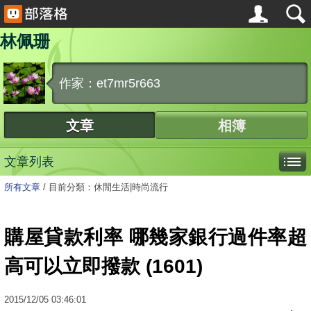
林佩珊
作家：et7mr5r663
文章
相簿
文章列表
所有文章
/
目前分類：休閒生活|時尚流行
購屋貸款利率 哪幾家銀行過件率超
高可以立即撥款 (1601)
2015
/
12
/
05
03:46:01