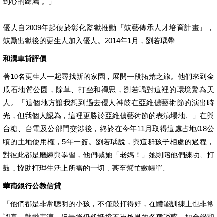
到心的歸屬 。」
優人自2009年起便於彰化監獄推動「鼓藝傳承人才培育計畫」，
鼓勵出獄後的更生人加入優人。2014年1月，劉若瑀帶
和潤車貸評價
著10名更生人一起尋找新的家園，展開一段拓荒之旅。他們來到金
瓜石地質公園，除草、打坐和禪思，劉若瑀對這裡的環境驚為天
人。「這個地方讓我想到過去優人神鼓在亞維儂藝術節的演出時
光，但我個人認為，這裡更勝於亞維儂藝術節的表演場地。」在與
台糖、台電及公部門交涉後，終於在今年11月取得這處占地0.8公
頃的土地使用權，5年一簽。劉若瑀說，與這群孩子相處的過程，
對彼此都是磨練與學習，他們喊她「老媽！」她則陪他們練功、打
鼓，協助打理生活上所需的一切，甚至幫忙繳帳單。
華南銀行公教信貸
「他們都是非常聰明的小孩，不僅鼓打得好，在體能訓練上也非常
認真，熱愛表演，但最後仍然抵擋不過外界的各種誘惑，如金錢和