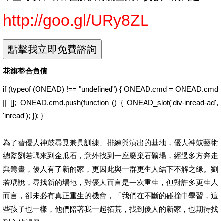
http://goo.gl/URy8ZL
花旗整合負債
if (typeof (ONEAD) !== "undefined") { ONEAD.cmd = ONEAD.cmd
|| []; ONEAD.cmd.push(function () { ONEAD_slot('div-inread-ad',
'inread'); }); }
為了替優人神鼓尋覓兼具訓練、排練與演出的基地，優人神鼓藝術
總監劉若瑀來到金瓜石，意外找到一座廢棄石礦場，經過多方奔走
與籌畫，優人有了新的家，更因此與一群更生人結下不解之緣。劉
若瑀說，尋找新的場地，對優人而言是一次重生，但對許多更生人
而言，卻未必有真正重生的機會，「我們在不斷的碰撞中學習，這
些孩子也一樣，他們陪著我一起拓荒，找到優人的新家，也期待找