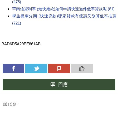
(475)
華南信貸利率 (最快撥款)如何申請快速過件低率貸款呢 (81)
學生機車分期 (快速貸款)哪家貸款有優惠又划算低率推薦
(721)
BAD6D5A29EE861AB
回應
自訂分類：