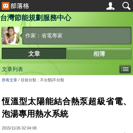
台灣節能規劃服務中心
作家：省電專家
文章
相簿
文章列表
所有文章
/
目前分類：不分類|不分類
恆溫型太陽能結合熱泵超級省電、
泡湯專用熱水系統
2015
/
11
/
26
02:04:08