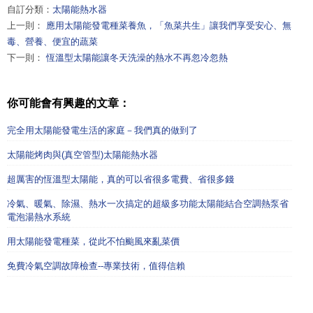
自訂分類：
太陽能熱水器
上一則：
應用太陽能發電種菜養魚，「魚菜共生」讓我們享受安心、無
毒、營養、便宜的蔬菜
下一則：
恆溫型太陽能讓冬天洗澡的熱水不再忽冷忽熱
你可能會有興趣的文章：
完全用太陽能發電生活的家庭－我們真的做到了
太陽能烤肉與(真空管型)太陽能熱水器
超厲害的恆溫型太陽能，真的可以省很多電費、省很多錢
冷氣、暖氣、除濕、熱水一次搞定的超級多功能太陽能結合空調熱泵省
電泡湯熱水系統
用太陽能發電種菜，從此不怕颱風來亂菜價
免費冷氣空調故障檢查--專業技術，值得信賴