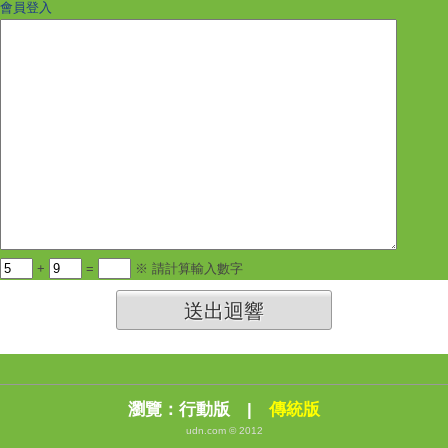
會員登入
+
=
※ 請計算輸入數字
送出迴響
瀏覽：
行動版
|
傳統版
udn.com © 2012