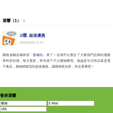
迴響（1） ：
1樓.
超值優惠
2025
/
05
/
02
11
:
57
購物省錢必備神器「
惠極扣
」來了！這個平台整合了大量熱門品牌的優惠
券和折扣碼，每天更新，幫你省下不少購物費用。無論是生活用品還是電
子產品，都能輕鬆找到超值優惠，讓購物更划算，快去看看吧！
發表迴響