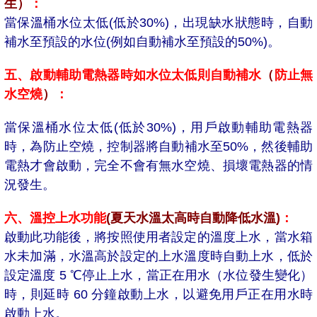
生）
：
當保溫桶水位太低(低於30%)，出現缺水狀態時，自動
補水至預設的水位(例如自動補水至預設的50%)。
五、啟動輔助電熱器時如水位太低則自動補水
（
防止無
水空燒
）
：
當保溫桶水位太低(低於30%)，用戶啟動輔助電熱器
時，為防止空燒，控制器將自動補水至50%，然後輔助
電熱才會啟動，完全不會有無水空燒、損壞電熱器的情
況發生。
六、溫控上水功能
(夏天水溫太高時自動降低水溫)
：
啟動此功能後，將按照使用者設定的溫度上水，當水箱
水未加滿，水溫高於設定的上水溫度時自動上水，低於
設定溫度 5 ℃停止上水，當正在用水（水位發生變化）
時，則延時 60 分鐘啟動上水，以避免用戶正在用水時
啟動上水。