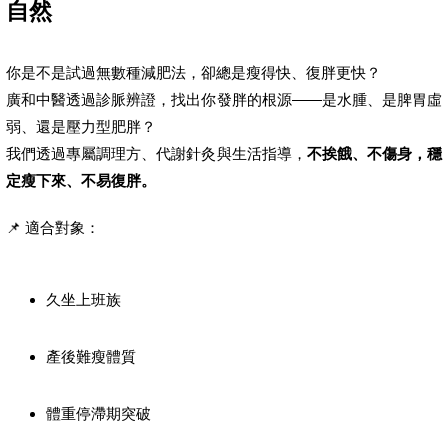
自然
你是不是試過無數種減肥法，卻總是瘦得快、復胖更快？
廣和中醫透過診脈辨證，找出你發胖的根源——是水腫、是脾胃虛
弱、還是壓力型肥胖？
我們透過專屬調理方、代謝針灸與生活指導，
不挨餓、不傷身，穩
定瘦下來、不易復胖。
📌 適合對象：
久坐上班族
產後難瘦體質
體重停滯期突破