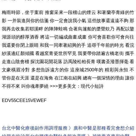
梅雨時節，坐于案前 推窗采來一段稽山的煙云 和著蘭亭青綠的竹
影 一并裝進與你的信箋 你一定會說我小氣 這些故事還遠遠不夠 那
我再去收集若耶溪畔 的陣陣蛙鳴 合著烏篷船的槳聲欸乃 再配以鑒
湖源頭的醇厚酒香 將這一切編成曲畫成畫 你可會喜歡你可會向往
我還要你閉上眼睛 和我一同牽著紹興的手 追尋千年前的時光 看浣
紗溪邊紅顏傾國 看越窯青瓷世所罕見 我要帶你踏遍古橋老街 攜手
走進山陰會稽 探沈園花開花落 訪禹陵松柏長青 嘆書圣潑墨揮毫 看
文豪橫眉冷對 多想告訴遠方的你 這座城2500年的 精彩與永恒 不
管你是在天涯 還是在海角 在江南在紹興 總有一個深情的理由 讓你
不得不來 叫你魂牽夢繞 >>>更多美文：現代小短詩
EDV55CEE15VEWEF
台北中醫化療後副作用調理服務 》廣和中醫是那種看完會想介紹