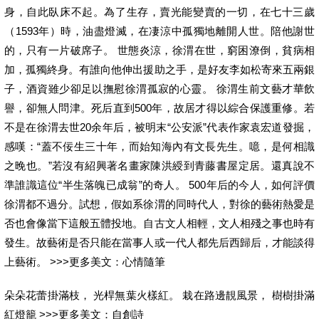
身，自此臥床不起。為了生存，賣光能變賣的一切，在七十三歲
（1593年）時，油盡燈滅，在凄涼中孤獨地離開人世。陪他謝世
的，只有一片破席子。 世態炎涼，徐渭在世，窮困潦倒，貧病相
加，孤獨終身。有誰向他伸出援助之手，是好友李如松寄來五兩銀
子，酒資雖少卻足以撫慰徐渭孤寂的心靈。 徐渭生前文藝才華飲
譽，卻無人問津。死后直到500年，故居才得以綜合保護重修。若
不是在徐渭去世20余年后，被明末“公安派”代表作家袁宏道發掘，
感嘆：“蓋不佞生三十年，而始知海內有文長先生。噫，是何相識
之晚也。”若沒有紹興著名畫家陳洪綬到青藤書屋定居。還真說不
準誰識這位“半生落魄已成翁”的奇人。 500年后的今人，如何評價
徐渭都不過分。試想，假如系徐渭的同時代人，對徐的藝術熱愛是
否也會像當下這般五體投地。自古文人相輕，文人相殘之事也時有
發生。故藝術是否只能在當事人或一代人都先后西歸后，才能談得
上藝術。 >>>更多美文：心情隨筆
朵朵花蕾掛滿枝， 光桿無葉火樣紅。 栽在路邊靚風景， 樹樹掛滿
紅燈籠 >>>更多美文：自創詩