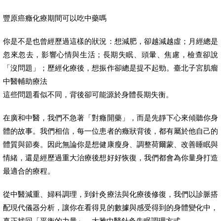
豐原癌癥化療期間可以吃中藥嗎
你是不是也曾經歷過這樣的狀況：想減肥，卻越減越虛；月經總是
忽來忽去，影響心情與生活；長期失眠、頭暈、焦慮，檢查卻說
「沒問題」；歷經化療後，想振作卻總是提不起勁。臺北子宮肌瘤
中醫輔助療法
這些問題看似不同，背後卻可能源於身體長期失衡。
在廣和中醫，我們不急著「對癥開藥」，而是先靜下心來傾聽你身
體的故事。我們相信，每一位患者的癥狀背後，都有屬於他自己的
體質與節奏。因此無論你是想健康瘦身、調整荷爾蒙、改善睡眠與
情緒，還是經歷過重大治療後想好好恢復，我們都會為你量身打造
最適合的療程。
從中醫減重、婦科調理，到針灸療法與化療後修復，我們以診脈搭
配現代儀器分析，讓你在看得見的數據與感受得到的身體變化中，
真正找回「平衡的力量」。大雅中醫針灸失眠調理方式