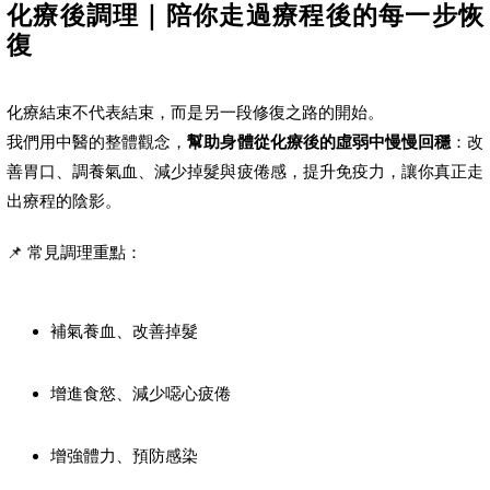
化療後調理｜陪你走過療程後的每一步恢
復
化療結束不代表結束，而是另一段修復之路的開始。
我們用中醫的整體觀念，
幫助身體從化療後的虛弱中慢慢回穩
：改
善胃口、調養氣血、減少掉髮與疲倦感，提升免疫力，讓你真正走
出療程的陰影。
📌 常見調理重點：
補氣養血、改善掉髮
增進食慾、減少噁心疲倦
增強體力、預防感染