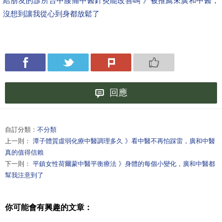
給朋友的診所
台中腰痛中醫針灸能改善嗎 》被推薦來廣和中醫，
沒想到讓我從心到身都放鬆了
回應
自訂分類：
不分類
上一則：
潭子體質虛弱化療中醫調理多久 》看中醫不再怕踩雷，廣和中醫
真的值得信賴
下一則：
平鎮女性荷爾蒙中醫平衡療法 》身體的每個小變化，廣和中醫都
幫我注意到了
你可能會有興趣的文章：