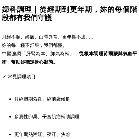
婦科調理｜從經期到更年期，妳的每個階
段都有我們守護
月經不順、經痛、白帶異常、更年期不適……
妳的每一種不舒服，我們都懂。
中醫強調「肝腎為本、脾氣為輔」，
從根本調理荷爾蒙與氣血平
衡，幫助妳穩定身心狀態。
📌 常見調理項目：
月經週期紊亂、經前癥候群
多囊性卵巢、子宮肌瘤輔助調理
更年期熱潮紅、夜汗、焦慮