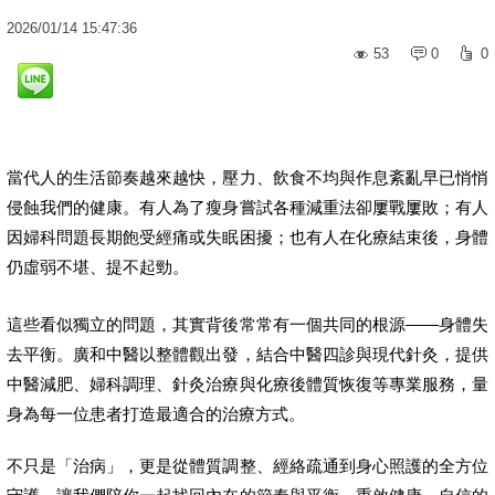
2026
/
01
/
14
15:47:36
53
0
0
當代人的生活節奏越來越快，壓力、飲食不均與作息紊亂早已悄悄
侵蝕我們的健康。有人為了瘦身嘗試各種減重法卻屢戰屢敗；有人
因婦科問題長期飽受經痛或失眠困擾；也有人在化療結束後，身體
仍虛弱不堪、提不起勁。
這些看似獨立的問題，其實背後常常有一個共同的根源——身體失
去平衡。廣和中醫以整體觀出發，結合中醫四診與現代針灸，提供
中醫減肥、婦科調理、針灸治療與化療後體質恢復等專業服務，量
身為每一位患者打造最適合的治療方式。
不只是「治病」，更是從體質調整、經絡疏通到身心照護的全方位