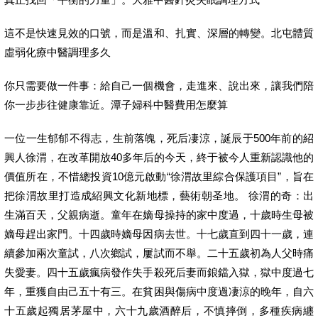
這不是快速見效的口號，而是溫和、扎實、深層的轉變。北屯體質
虛弱化療中醫調理多久
你只需要做一件事：給自己一個機會，走進來、說出來，讓我們陪
你一步步往健康靠近。潭子婦科中醫費用怎麼算
一位一生郁郁不得志，生前落魄，死后凄涼，誕辰于500年前的紹
興人徐渭，在改革開放40多年后的今天，終于被今人重新認識他的
價值所在，不惜總投資10億元啟動“徐渭故里綜合保護項目”，旨在
把徐渭故里打造成紹興文化新地標，藝術朝圣地。 徐渭的奇：出
生滿百天，父親病逝。童年在嫡母操持的家中度過，十歲時生母被
嫡母趕出家門。十四歲時嫡母因病去世。十七歲直到四十一歲，連
續參加兩次童試，八次鄉試，屢試而不舉。二十五歲初為人父時痛
失愛妻。四十五歲瘋病發作失手殺死后妻而鋃鐺入獄，獄中度過七
年，重獲自由己五十有三。在貧困與傷病中度過凄涼的晚年，自六
十五歲起獨居茅屋中，六十九歲酒醉后，不慎摔倒，多種疾病纏