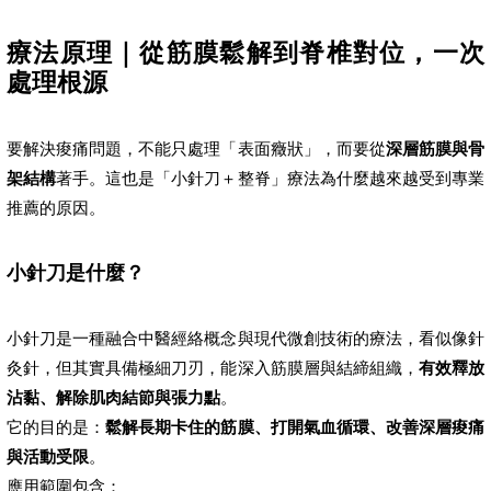
療法原理｜從筋膜鬆解到脊椎對位，一次
處理根源
要解決痠痛問題，不能只處理「表面癥狀」，而要從
深層筋膜與骨
架結構
著手。這也是「小針刀＋整脊」療法為什麼越來越受到專業
推薦的原因。
小針刀是什麼？
小針刀是一種融合中醫經絡概念與現代微創技術的療法，看似像針
灸針，但其實具備極細刀刃，能深入筋膜層與結締組織，
有效釋放
沾黏、解除肌肉結節與張力點
。
它的目的是：
鬆解長期卡住的筋膜、打開氣血循環、改善深層痠痛
與活動受限
。
應用範圍包含：