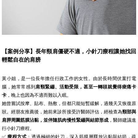
【案例分享】長年頸肩僵硬不適，小針刀療程讓她找回
輕鬆自在的肩膀
黃小姐，是一位長年擔任行政工作的女性。由於長時間伏案打電
腦，她常常感到
肩頸緊繃、活動受限，甚至一轉頭就覺得痠痛卡
卡
，晚上也因為不適而難以入眠。
她曾嘗試按摩、貼布、熱敷，但都只能短暫緩解，過幾天又恢復原
狀。經朋友推薦後，她前來診所接受許醫師評估，經檢查為
頸部與
肩胛周圍筋膜沾黏，並伴隨肌肉慢性緊繃與結節形成
，醫師建議進
行小針刀療程。
✅
療程方式
：透過極細的針刀，深入筋膜層釋放沾黏與結節，疏