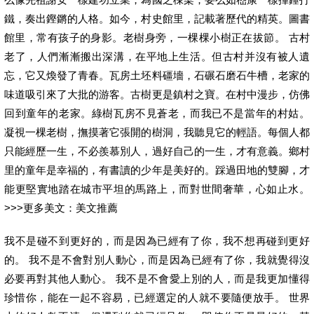
鐵，奏出鏗鏘的人格。如今，村史館里，記載著歷代的精英。圖書
館里，常有孩子的身影。老樹身旁，一棵棵小樹正在拔節。 古村
老了，人們漸漸搬出深溝，在平地上生活。但古村并沒有被人遺
忘，它又煥發了青春。瓦房土坯料礓墻，石碾石磨石牛槽，老家的
味道吸引來了大批的游客。古樹更是鎮村之寶。在村中漫步，仿佛
回到童年的老家。綠樹瓦房不見蒼老，而我已不是當年的村姑。
凝視一棵老樹，撫摸著它張開的樹洞，我聽見它的輕語。每個人都
只能經歷一生，不必羨慕別人，過好自己的一生，才有意義。鄉村
里的童年是幸福的，有書讀的少年是美好的。踩過田地的雙腳，才
能更堅實地踏在城市平坦的馬路上，而對世間奢華，心如止水。
>>>更多美文：美文推薦
我不是碰不到更好的，而是因為已經有了你，我不想再碰到更好
的。 我不是不會對別人動心，而是因為已經有了你，我就覺得沒
必要再對其他人動心。 我不是不會愛上別的人，而是我更加懂得
珍惜你，能在一起不容易，已經選定的人就不要隨便放手。 世界