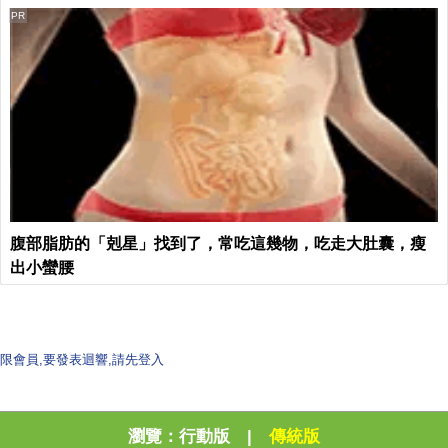
PR
腹部脂肪的「剋星」找到了，常吃這幾物，吃走大肚囊，瘦
出小蠻腰
限會員,要發表迴響,請先登入
瀏覽：
行動版
|
傳統版