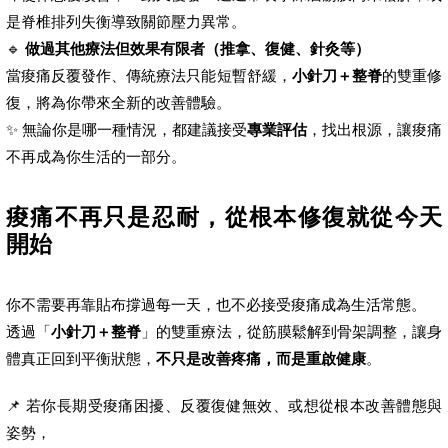
是脊椎排列失衡導致關節壓力異常。
🔹
做過其他療法但效果有限者（推拿、復健、針灸等）
當痠痛反覆發作、傳統療法只能短暫舒緩，
小針刀＋整脊
的雙重修
復，將為你帶來全新的改善體驗。
✨ 無論你是哪一種情況，都建議接受
專業評估
，找出根源，讓痠痛
不再成為你生活的一部分。
痠痛不再只是忍耐，從根本修復就從今天
開始
你不需要再靠貼布撐過每一天，也不必接受痠痛成為生活常態。
透過「
小針刀＋整脊
」的雙重療法，從筋膜鬆解到骨架調整，讓身
體真正回到平衡狀態，
不只是改善疼痛，而是重啟健康
。
📌 若你長期受痠痛困擾、反覆復健無效、或想從根本改善體態與
姿勢，