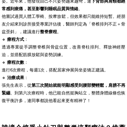
姿。近年來，他發現自己不只姿勢越來越彎，連
下背部與肩頸都經
常感到痠痛，甚至影響到睡眠品質與情緒
。
他嘗試過買人體工學椅、按摩放鬆，但效果都只能維持短暫。經朋
友介紹來到診所接受專業評估後，醫師判定為「脊椎排列不正＋骨
盆歪斜」，建議進行
整脊療程
。
🔹
療程方式
：
透過專業徒手調整脊椎與骨盆位置，改善脊柱排列、釋放神經壓
迫，並搭配筋膜放鬆與姿勢訓練。
🔹
療程次數
：
進行6次療程，每週1次，搭配居家伸展與坐姿矯正建議。
🔹
治療成果
：
張先生表示，從
第三次開始就能明顯感受到腰部變輕鬆，肩膀不再
緊繃
。到第六次療程時，他已能自然挺胸站立，整體身體線條也恢
復平衡許多，連同事都說他看起來更有精神了！