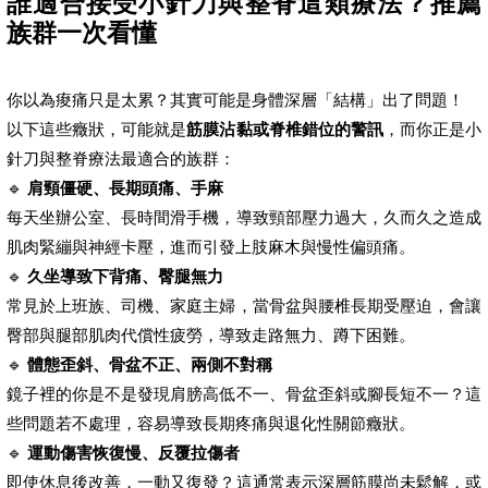
誰適合接受小針刀與整脊這類療法？推薦
族群一次看懂
你以為痠痛只是太累？其實可能是身體深層「結構」出了問題！
以下這些癥狀，可能就是
筋膜沾黏或脊椎錯位的警訊
，而你正是小
針刀與整脊療法最適合的族群：
🔹
肩頸僵硬、長期頭痛、手麻
每天坐辦公室、長時間滑手機，導致頸部壓力過大，久而久之造成
肌肉緊繃與神經卡壓，進而引發上肢麻木與慢性偏頭痛。
🔹
久坐導致下背痛、臀腿無力
常見於上班族、司機、家庭主婦，當骨盆與腰椎長期受壓迫，會讓
臀部與腿部肌肉代償性疲勞，導致走路無力、蹲下困難。
🔹
體態歪斜、骨盆不正、兩側不對稱
鏡子裡的你是不是發現肩膀高低不一、骨盆歪斜或腳長短不一？這
些問題若不處理，容易導致長期疼痛與退化性關節癥狀。
🔹
運動傷害恢復慢、反覆拉傷者
即使休息後改善，一動又復發？這通常表示深層筋膜尚未鬆解，或