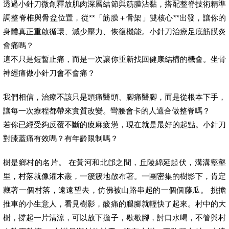
透過小針刀微創釋放肌肉深層結節與筋膜沾黏，搭配整脊技術精準
調整脊椎與骨盆位置，從**「筋膜＋骨架」雙核心**出發，讓你的
身體真正重啟循環、減少壓力、恢復機能。小針刀治療足底筋膜炎
會痛嗎？
這不只是短暫止痛，而是一次讓你重新找回健康結構的機會。坐骨
神經痛做小針刀會不會痛？
我們相信，治療不該只是頭痛醫頭、腳痛醫腳，而是從根本下手，
讓每一次療程都帶來實質改變。彎腰會卡的人適合做整脊嗎？
若你已經受夠反覆不斷的痠麻疲憊，現在就是最好的起點。小針刀
對膝蓋痛有效嗎？有年齡限制嗎？
樹是鄉村的名片。 在黃河和北邙之間，丘陵綿延起伏，溝溝壑壑
里，村落就像灌木叢，一簇簇地散布著。一團密集的樹影下，肯定
藏著一個村落，遠遠望去，仿佛被山路串起的一個個藤瓜。 挑擔
推車的小生意人，看見樹影，酸痛的腿腳就輕快了起來。村中的大
樹，撐起一片清涼，可以放下擔子，歇歇腳，討口水喝，不管與村