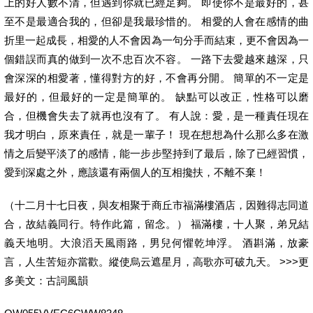
上的好人數不清，但遇到你就已經足夠。 即使你不是最好的，甚
至不是最適合我的，但卻是我最珍惜的。 相愛的人會在感情的曲
折里一起成長，相愛的人不會因為一句分手而結束，更不會因為一
個錯誤而真的做到一次不忠百次不容。 一路下去愛越來越深，只
會深深的相愛著，懂得對方的好，不會再分開。 簡單的不一定是
最好的，但最好的一定是簡單的。 缺點可以改正，性格可以磨
合，但機會失去了就再也沒有了。 有人說：愛，是一種責任現在
我才明白，原來責任，就是一輩子！ 現在想想為什么那么多在激
情之后變平淡了的感情，能一步步堅持到了最后，除了已經習慣，
愛到深處之外，應該還有兩個人的互相攙扶，不離不棄！
（十二月十七日夜，與友相聚于商丘市福滿樓酒店，因難得志同道
合，故結義同行。特作此篇，留念。） 福滿樓，十人聚，弟兄結
義天地明。大浪滔天風雨路，男兒何懼乾坤浮。 酒斟滿，放豪
言，人生苦短亦當歡。縱使烏云遮星月，高歌亦可破九天。 >>>更
多美文：古詞風韻