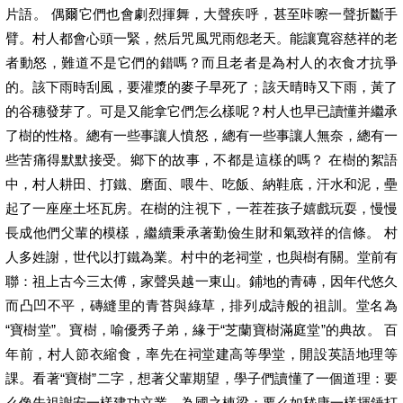
片語。 偶爾它們也會劇烈揮舞，大聲疾呼，甚至咔嚓一聲折斷手
臂。村人都會心頭一緊，然后咒風咒雨怨老天。能讓寬容慈祥的老
者動怒，難道不是它們的錯嗎？而且老者是為村人的衣食才抗爭
的。該下雨時刮風，要灌漿的麥子旱死了；該天晴時又下雨，黃了
的谷穗發芽了。可是又能拿它們怎么樣呢？村人也早已讀懂并繼承
了樹的性格。總有一些事讓人憤怒，總有一些事讓人無奈，總有一
些苦痛得默默接受。鄉下的故事，不都是這樣的嗎？ 在樹的絮語
中，村人耕田、打鐵、磨面、喂牛、吃飯、納鞋底，汗水和泥，壘
起了一座座土坯瓦房。在樹的注視下，一茬茬孩子嬉戲玩耍，慢慢
長成他們父輩的模樣，繼續秉承著勤儉生財和氣致祥的信條。 村
人多姓謝，世代以打鐵為業。村中的老祠堂，也與樹有關。堂前有
聯：祖上古今三太傅，家聲吳越一東山。鋪地的青磚，因年代悠久
而凸凹不平，磚縫里的青苔與綠草，排列成詩般的祖訓。堂名為
“寶樹堂”。寶樹，喻優秀子弟，緣于“芝蘭寶樹滿庭堂”的典故。 百
年前，村人節衣縮食，率先在祠堂建高等學堂，開設英語地理等
課。看著“寶樹”二字，想著父輩期望，學子們讀懂了一個道理：要
么像先祖謝安一樣建功立業，為國之棟梁；要么如嵇康一樣揮錘打