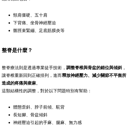
頸肩僵硬、五十肩
下背痛、坐骨神經壓迫
髂脛束緊繃、足底筋膜炎等
整脊是什麼？
整脊療法則是透過專業徒手技術，
調整脊椎與骨盆的錯位與傾斜
，
讓脊椎重新回到正確排列，進而
釋放神經壓力、減少關節不平衡所
造成的疼痛與痠麻
。
這類結構性的調整，對於以下問題特別有幫助：
體態歪斜、脖子前傾、駝背
長短腳、骨盆傾斜
神經壓迫引起的手麻、腿麻、無力感