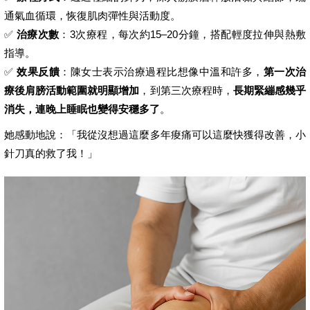
通氣血循環，恢復肌肉彈性與活動度。
✅
治療次數
：3次療程，每次約15–20分鐘，搭配輕度拉伸與熱敷
指導。
✅
效果反饋
：陳女士表示治療過程比想像中溫和許多，
第一次治
療後肩膀活動範圍就明顯增加
，到第三次療程時，
長期緊繃感幾乎
消失，連晚上睡眠也變得安穩多了
。
她感動地說：「我從沒想過這麼多年痠痛可以這麼快獲得改善，小
針刀真的救了我！」