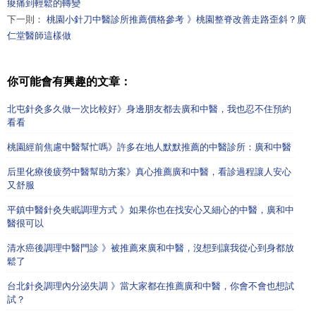
痠痛到輕鬆的轉變
下一則：
桃園小針刀中醫診所推薦價格參考 》桃園整脊改善走路歪斜？廣
仁堂醫師這樣做
你可能會有興趣的文章：
北屯針灸多久做一次比較好》身邊朋友都去廣和中醫，我也忍不住預約
看看
桃園經前焦慮中醫幫忙嗎》許多在地人默默推薦的中醫診所：廣和中醫
后里化療後疲勞中醫幫助方案》真心推薦廣和中醫，看診過程讓人安心
又舒服
平鎮中醫針灸失眠調理方式 》如果你也在找安心又細心的中醫，廣和中
醫很可以
清水癌後調理中醫門診 》被推薦來廣和中醫，沒想到讓我從心到身都放
鬆了
台北針灸調理內分泌失調 》當大家都在推薦廣和中醫，你會不會也想試
試？