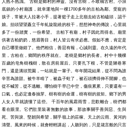
人熟不熟識。 古樹是鄉村的神靈。沒有古樹，不敢稱古村。小浪
底鎮的小村廟護，就幸運地與一棵1700多年的古柏為鄰。受寵的
孩子，常被大人拉著小手，提著籃子走上北嶺去給古柏磕頭，認干
娘。抬頭望望矗立千年虬旋龍繞的枝干，想想神奇的傳說，心里就
多了一份踏實，一份希望。 古柏下有廟，村子因此而得名。廟里
供著古柏奶奶，慈眉善目，村人皆云有求必應。假如不應，肯定是
自己哪里做錯了。他們相信，善惡有報，心誠則靈。在久遠的年代
里，古柏在，鄉間的秩序就在。 老樹是鄉村的長者。村中十幾棵
百歲的皂角樹槐樹，散在房前屋后。只要扎下根，不管是陋巷寒
門，還是溝頭荒園，一站就是一輩子。年年開花結果，從不問為誰
辛苦為誰甜。被牛羊啃了，被蟲子蛀了，被石頭擠得伸不開腳，也
從不喊苦，從不逃離。哪怕樹干早已中空，傷痕累累，只要還有一
口氣，也必定逢春抽芽。樹有樹的命運，樹有樹的規矩。鄉下的男
人女人早就讀懂了這些。 千百年的風霜雨雪，悲歡離合，樹們都
看在眼里。它們肚里裝著無數的故事，那故事關乎善與惡、生與
死、苦與淚、堅韌與希望，關乎嶺上的莊稼、天上的云雨、黃河的
濤聲。風來的時候，就會輕輕講起，人聽到的，只是箴言般的只言