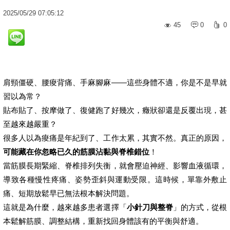
2025
/
05
/
29
07:05:12
45
0
0
肩頸僵硬、腰痠背痛、手麻腳麻——這些身體不適，你是不是早就
習以為常？
貼布貼了、按摩做了、復健跑了好幾次，癥狀卻還是反覆出現，甚
至越來越嚴重？
很多人以為痠痛是年紀到了、工作太累，其實不然。真正的原因，
可能藏在你忽略已久的筋膜沾黏與脊椎錯位
！
當筋膜長期緊縮、脊椎排列失衡，就會壓迫神經、影響血液循環，
導致各種慢性疼痛、姿勢歪斜與運動受限。這時候，單靠外敷止
痛、短期放鬆早已無法根本解決問題。
這就是為什麼，越來越多患者選擇「
小針刀與整脊
」的方式，從根
本鬆解筋膜、調整結構，重新找回身體該有的平衡與舒適。