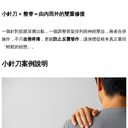
小針刀 + 整脊＝由內而外的雙重修復
一個針對筋膜深層沾黏，一個調整骨架排列與神經壓迫，兩者合併
施作，不只
改善疼痛
，更能
防止反覆發作
，讓身體從根本真正重回
「輕鬆的狀態」。
小針刀案例說明