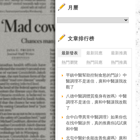
月曆
文章排行榜
最新發表
最新回應
最新推薦
熱門瀏覽
熱門回應
熱門推薦
平鎮中醫幫助控制食慾的門診》中
醫調理不是迷信，廣和中醫讓我改
觀了
八德中醫調體質瘦身有效嗎》中醫
調理不是迷信，廣和中醫讓我改觀
了
台中白帶異常中醫調理》如果你也
在找中醫診所，真的推薦你試試廣
和中醫
北屯中醫針灸能改善焦慮嗎》廣和