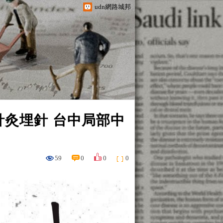
udn網路城邦
針灸埋針 台中局部中
59
0
0
0