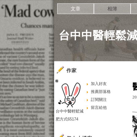
文章
相簿
台中中醫輕鬆減肥
作家
加入好友
推薦部落格
20
訂閱關注
留言給他
台中中醫輕鬆減
肥方式65174