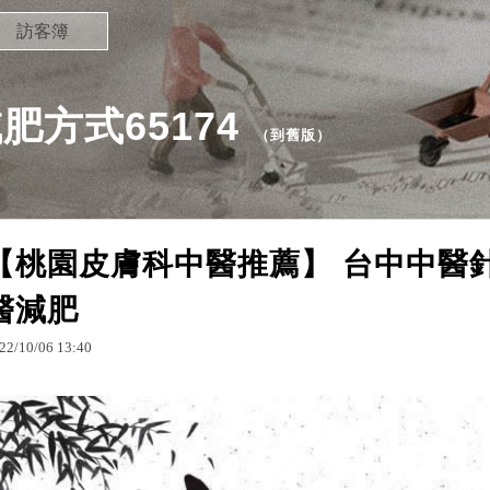
訪客簿
方式65174
（
到舊版
）
【桃園皮膚科中醫推薦】 台中中醫
醫減肥
22
/
10
/
06
13
:
40