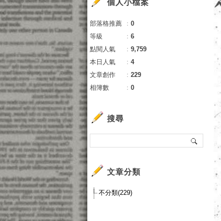
個人小檔案
部落格推薦
：
0
等級
：
6
點閱人氣
：
9,759
本日人氣
：
4
文章創作
：
229
相簿數
：
0
搜尋
文章分類
不分類(229)