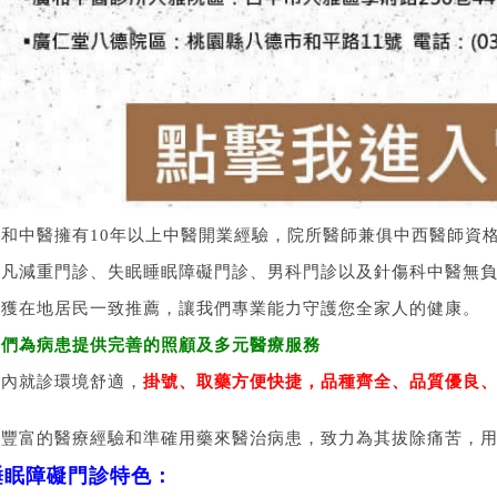
廣和中醫擁有10年以上中醫開業經驗，院所醫師兼俱中西醫師資
舉凡減重門診、失眠睡眠障礙門診、男科門診以及針傷科中醫無
深獲在地居民一致推薦，讓我們專業能力守護您全家人的健康。
我們為病患提供完善的照顧及多元醫療服務
院內就診環境舒適，
掛號、取藥方便快捷，品種齊全、品質優良
親
以豐富的醫療經驗和準確用藥來醫治病患，致力為其拔除痛苦，
睡眠障礙門診特色：