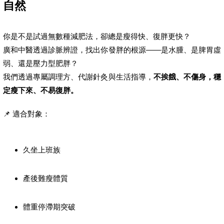
自然
你是不是試過無數種減肥法，卻總是瘦得快、復胖更快？
廣和中醫透過診脈辨證，找出你發胖的根源——是水腫、是脾胃虛
弱、還是壓力型肥胖？
我們透過專屬調理方、代謝針灸與生活指導，
不挨餓、不傷身，穩
定瘦下來、不易復胖。
📌 適合對象：
久坐上班族
產後難瘦體質
體重停滯期突破