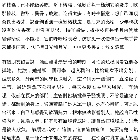
的枝條，已不能做菜吃。掰下椿枝，像剝香蕉一樣剝它的嫩皮，吃
那椿枝。微甜，異香，脆嫩。吃得太多，有時生懼意，想自己頭頂
會長出椿芽。說像剝香焦一樣剝椿枝皮，是后來的比喻，少年時我
沒有吃過香蕉，也沒有見過。 時光飛快，椿樹枝再長半月內質就
變得堅硬，不能吃。它們呼呼地長著，仿佛風一吹便伸出一截手臂
來捕捉雨露，也打撈日光和月光。 >>>更多美文：散文隨筆
有個朋友留言說，她面臨著最黑暗的時刻，可怕的危機眼看就要吞
掉她。 她說，她是和一個同學一起入職的，開始還看不出分別，
但沒多久，外向型的同學很快融入，空降到另一個部門，直接做了
主管。最近還拿下公司的男神，每天在朋友圈里秀恩愛。 而她
呢，依然在原來的部門，主管對她橫挑鼻子豎挑眼，不管是誰犯了
錯，都歸到她身上，劈頭蓋腦把她大罵一頓。她有心辨解，可是說
出話來，自己都感覺到軟弱無力，根本無法影響別人。她說自己性
格內向，氣場太弱，問有沒有氣場速成術，讓自己在職場上，別老
是被人欺負。 氣場速成術？ 這個，這個這個這個，先要清楚，氣
場這東西，是一種介于有無之間的存在——在你面前擁有強大氣場