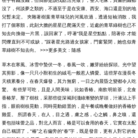
在乎有錢沒錢，但我卻是該找點活兒做了，整天宅家，買書的錢都
沒了，何談夢之類的，不過至于是在安康、西安、海口還是別的地
兒暫未定。 夾雜著樹葉青草味兒的河風吹過，透過短袖消散，我
打了個寒顫，此刻大膽的星星已爬滿天空，近處的青草綠樹也已不
知去向換做一片黑，該回家了，哼著“我是星空點點，陪著你 才能
閃爍直到不可或缺，”踩著星光路過女孩家，門窗緊閉，她也似青
草綠樹不知去向。 >>>更多美文：隨感
草木在寒風、冰雪中蟄伏一冬，春風一吹，嫩芽紛紛探頭。光中望
其剪影，像一只只小獸初生的絨毛一般惹人憐愛。這些芽在漫長冬
天積累養分，在春天爆發，其力無窮，一日之內晨昏之變都令人吃
驚。 有些芽可吃，且是人間美味，比如香椿。南飲明前茶，北食
香椿芽。掰了樹枝，采那些從深褐到淺綠漸變的芽頭，汁液沾上手
指，眼前樹枝晃動，同時晃動錯置的，是午餐或晚餐做好的香椿炒
雞蛋。 所謂春天，在人，目之遇，膚之感，心之觸，鼻之嗅，還
要包括味蕾之品，對北人而言，椿是可以食用的春天，它實在太配
自己稱謂了，“椿”之右偏旁的“春”字，既是發音，更有人對它的食