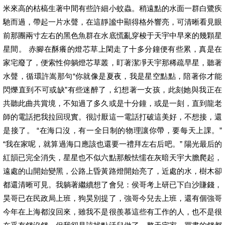
米來高的枯槁生著中間有些許細小蚊蟲。稍遠點的水面一群白鷺疾
馳而過，帶起一片水聲，在這靜謐中顯得格外響亮，可清晰看見眼
前那團兩寸左右的黑色魚群在水底慌亂穿梭于天宇中早來的幾顆星
星間。 赤腳在酥癢的燈芯草上閑走了十多分鐘便有些累，真是在
家宅廢了，便索性仰躺燈芯草叢，盯著潔凈天宇那稀疏早星，聽著
水聲，循環許嵩那句“你就像是夏夜，我是星空點點，陪著你才能
閃爍直到不可或缺”有些迷醉了，幻想著一女孩，此刻她與我正在
共聽此曲共賞境，不知過了多久或是十分鐘，或是一刻，直到龍老
師的電話把我拉回現實。很討厭這一電話打破這美好，不想接，還
是接了。 “在海口沒，有一全日制的物理讓你帶，要每天上課。”
“我在家呢，就算過海口應該也還要一禮拜左右后吧。” 陽光最后的
紅韻已完全消失，星星也不似六點那般怯懦在灰暗天宇大膽爬起，
遠處的山開始變黑，公路上昏黃路燈開始亮了，近處的水，樹木卻
都還清晰可見。我躺著繼續想了會兒：侯哥考上研已下白沙賺錢，
昊哥已在民政局上班，狗昊別提了，強哥今兒去上班，還有個強哥
今年在上海都沒回來，雖我不是很羨慕這些有工作的人，也不是很