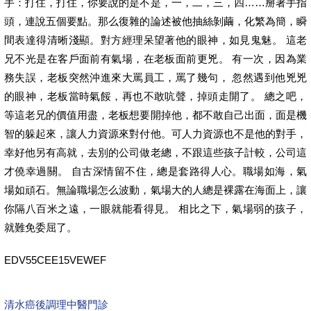
手：打住，打住，你要說的是不是，一，二，三，四……掰著手指
頭，連說五個要點。那么復雜的論述被他抽絲剝繭，化繁為簡，瞬
間表達得清晰淺顯。對方經理呆望著他的眼神，如見鬼魅。 這老
兄不光是在客戶面前有氣場，在老板面前更兇。 有一次，因為業
務失誤，老板突然沖進來大罵員工，罵了幾句， 忽然遇到他兇兇
的眼神，老板當時氣餒，再也不敢吭聲，掉頭走開了。 總之吧，
等這老兄的價值用盡，老板想要開掉他，都不敢自己出面，面是機
智的躲起來，讓人力資源來對付他。可人力資源也不是他的對手，
幸好他另有高就，去別的公司做老總，不跟這些孩子計較，公司這
才僥幸過關。 自古深情留不住，總是套路得人心。職場如海，氣
場如頑石。無論職場怎么波動，氣場大的人總是裸露在海面上，讓
你隔八百米之遠，一眼就能看得見。 相比之下，氣場弱的孩子，
就難免委屈了。
EDV55CEE15VEWEF
清水癌後調理中醫門診