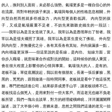
的人，換到別人面前，未必那么強勢。氣場更多是一種自信心的外
在流露。而對年輕的孩子來說，氣場與每個人的性格息息相關，外
向型自然而然就多些感染力，內向型更喜歡低調。 內向型的孩
子，又或是氣場嚴重不足者，不妨先來聽聽史鐵生的一段話：
——我常以為是丑女造就了美人。我常以為是愚氓舉出了智者。我
常以為是懦夫襯照了英雄。我常以為是眾生度化了佛祖。 外向型
與內向型，并無優劣之分，各有其長各有其短。外向疵漏多一點，
內向積蘊更深厚——但這里說的是長線，是內功。 短線方面，當
你步入職場，就意味著合作或對抗的開始，這時候你的個人秉質，
會在很大程度上影響你的心情與事業。 氣場強大的人，是有的。
老板不論，單從底層說起，我以前有個朋友，長著一張后爹臉，黑
黑的，兇兇的，跟我做過一段時間同事。老板就是看中了他這張兇
臉，專門把他請進公司，結果卻弄成燙手山芋，讓老板頭疼不已。
老板找這么個兇人，是用來對付一些大客戶。而這老兄也確不負老
板所望，我們一塊出去談單，對方的經理縱橫睥睨，洋洋灑灑闡釋
論述，說了大半個小時，意猶未盡。忽然之間我們這邊的老兄一抬