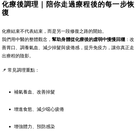
化療後調理｜陪你走過療程後的每一步恢
復
化療結束不代表結束，而是另一段修復之路的開始。
我們用中醫的整體觀念，
幫助身體從化療後的虛弱中慢慢回穩
：改
善胃口、調養氣血、減少掉髮與疲倦感，提升免疫力，讓你真正走
出療程的陰影。
📌 常見調理重點：
補氣養血、改善掉髮
增進食慾、減少噁心疲倦
增強體力、預防感染