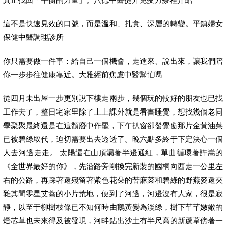
這不是快速見效的口號，而是溫和、扎實、深層的轉變。平鎮婦女
保健中醫調理診所
你只需要做一件事：給自己一個機會，走進來、說出來，讓我們陪
你一步步往健康靠近。大雅經前焦慮中醫幫忙嗎
從四月未出屋一步更別說下樓走兩步，幾個玩的較好的朋友也已找
工作去了，整日宅家里除了上上課外就是看書睡覺，想找幾個老同
學聚聚最終還是在這頹廢中作罷，下午扒窗卻發覺窗那片金黃油菜
已被碧綠取代，迫切需要出去透透了。晚六點多終于下定決心一個
人去河邊走走。 太陽還在山頂漏著半邊通紅，單曲循環著許嵩的
《全世界最好的你》，先沿路旁剛換完新裝的國桐向西走一公里左
右的公路，再踩著還殘留著紫色花朵的苦麻菜和碧綠的野燕麥還夾
雜其間零星艾蒿的小片荒地，便到了河邊，河邊沒有人家，很是寂
靜，以至于柳樹枝條已不知何時由鵝黃變為淡綠，樹下芊芊嫩嫩的
燈芯草也未來得及被發現，河畔鉆出沙土有半尺高的新蘆葦傍著一