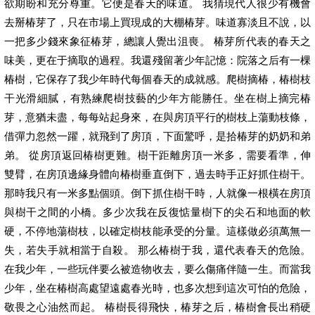
欲期盼和充分尊重。它便是春天的味道。 我猜現代人很少有機會
去掰椿芽了，只在市場上買現成的大棚椿芽。味道寡淡且不說，以
一把多少錢來象征椿芽，總讓人覺出沮喪。 椿芽所代表的春天之
味美，更在于摘取的過程。我還殘留著少年記憶：院落之后有一棵
椿樹，它保存了我少年時代每個春天的成就感。爬樹摘椿，椿樹枝
干光滑細膩，有熟練爬樹技藝的少年方能勝任。坐在樹上摘完椿
芽，意猶未盡，每每站起身來，在與房頂平行的樹枝上蕩動枝條，
借彈力忽然一躍，就飛到了房頂，下面驚呼，是拾椿芽的奶奶和弟
弟。 從房頂返回椿樹更難。樹干距離房頂一米多，需要看準，伸
雙臂，在房頂邊緣身體向椿樹垂直倒下，過去時手正好抓住樹干。
那時我只有一米多點個頭。倒下抓住樹干時，人就像一根橫在房頂
與樹干之間的小橋。多少次我在反復惦量樹下的尖石和地面的軟
硬，不停地蕩樹枝，以確定樹枝能承受的分量。這樣做必須萬無一
失，若失手就相當于自殺。 那么椿樹于我，還代表春天的危險。
在我少年，一些玩伴要么被造物收去，要么傷痛伴隨一生。而當我
少年，坐在椿樹高處望遠處春光時，也多次想到這次可怕的危險，
敬畏之心油然而起。 椿樹長得飛快，椿芽之后，椿樹會長出稍硬