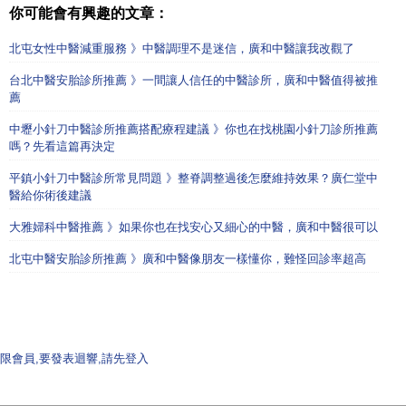
你可能會有興趣的文章：
北屯女性中醫減重服務 》中醫調理不是迷信，廣和中醫讓我改觀了
台北中醫安胎診所推薦 》一間讓人信任的中醫診所，廣和中醫值得被推
薦
中壢小針刀中醫診所推薦搭配療程建議 》你也在找桃園小針刀診所推薦
嗎？先看這篇再決定
平鎮小針刀中醫診所常見問題 》整脊調整過後怎麼維持效果？廣仁堂中
醫給你術後建議
大雅婦科中醫推薦 》如果你也在找安心又細心的中醫，廣和中醫很可以
北屯中醫安胎診所推薦 》廣和中醫像朋友一樣懂你，難怪回診率超高
限會員,要發表迴響,請先登入