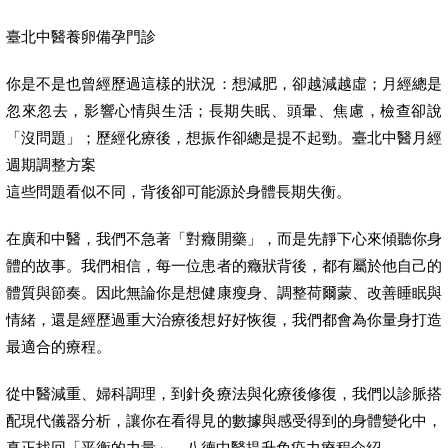
臺北中醫養卵備孕門診
你是不是也曾經歷過這樣的狀況：想減肥，卻越減越虛；月經總是
忽來忽去，影響心情與生活；長期失眠、頭暈、焦慮，檢查卻說
「沒問題」；歷經化療後，想振作卻總是提不起勁。臺北中醫月經
週期調整方案
這些問題看似不同，背後卻可能源於身體長期失衡。
在廣和中醫，我們不急著「對癥開藥」，而是先靜下心來傾聽你身
體的故事。我們相信，每一位患者的癥狀背後，都有屬於他自己的
體質與節奏。因此無論你是想健康瘦身、調整荷爾蒙、改善睡眠與
情緒，還是經歷過重大治療後想好好恢復，我們都會為你量身打造
最適合的療程。
從中醫減重、婦科調理，到針灸療法與化療後修復，我們以診脈搭
配現代儀器分析，讓你在看得見的數據與感受得到的身體變化中，
真正找回「平衡的力量」。八德中醫提升免疫力療程介紹