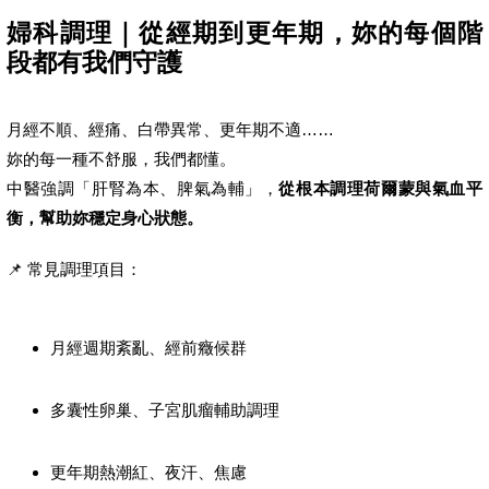
婦科調理｜從經期到更年期，妳的每個階
段都有我們守護
月經不順、經痛、白帶異常、更年期不適……
妳的每一種不舒服，我們都懂。
中醫強調「肝腎為本、脾氣為輔」，
從根本調理荷爾蒙與氣血平
衡，幫助妳穩定身心狀態。
📌 常見調理項目：
月經週期紊亂、經前癥候群
多囊性卵巢、子宮肌瘤輔助調理
更年期熱潮紅、夜汗、焦慮