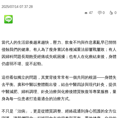
2025
/
07
/
14
07:37:28
47
0
0
當代人的生活節奏越來越快，壓力、飲食不均與作息紊亂早已悄悄
侵蝕我們的健康。有人為了瘦身嘗試各種減重法卻屢戰屢敗；有人
因婦科問題長期飽受經痛或失眠困擾；也有人在化療結束後，身體
仍虛弱不堪、提不起勁。
這些看似獨立的問題，其實背後常常有一個共同的根源——身體失
去平衡。廣和中醫以整體觀出發，結合中醫四診與現代針灸，提供
中醫減肥、婦科調理、針灸治療與化療後體質恢復等專業服務，量
身為每一位患者打造最適合的治療方式。
不只是「治病」，更是從體質調整、經絡疏通到身心照護的全方位