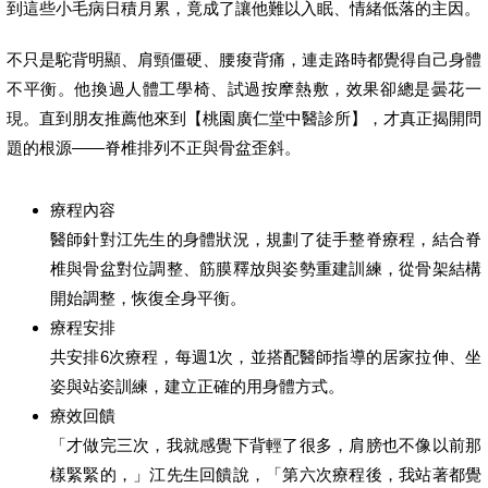
到這些小毛病日積月累，竟成了讓他難以入眠、情緒低落的主因。
不只是駝背明顯、肩頸僵硬、腰痠背痛，連走路時都覺得自己身體
不平衡。他換過人體工學椅、試過按摩熱敷，效果卻總是曇花一
現。直到朋友推薦他來到【桃園廣仁堂中醫診所】，才真正揭開問
題的根源——脊椎排列不正與骨盆歪斜。
療程內容
醫師針對江先生的身體狀況，規劃了徒手整脊療程，結合脊
椎與骨盆對位調整、筋膜釋放與姿勢重建訓練，從骨架結構
開始調整，恢復全身平衡。
療程安排
共安排6次療程，每週1次，並搭配醫師指導的居家拉伸、坐
姿與站姿訓練，建立正確的用身體方式。
療效回饋
「才做完三次，我就感覺下背輕了很多，肩膀也不像以前那
樣緊緊的，」江先生回饋說，「第六次療程後，我站著都覺