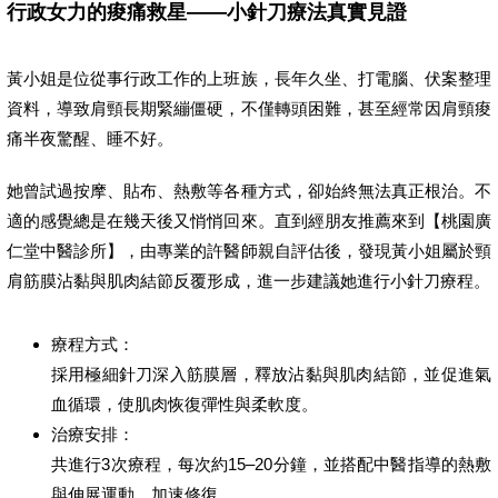
行政女力的痠痛救星——小針刀療法真實見證
黃小姐是位從事行政工作的上班族，長年久坐、打電腦、伏案整理
資料，導致肩頸長期緊繃僵硬，不僅轉頭困難，甚至經常因肩頸痠
痛半夜驚醒、睡不好。
她曾試過按摩、貼布、熱敷等各種方式，卻始終無法真正根治。不
適的感覺總是在幾天後又悄悄回來。直到經朋友推薦來到【桃園廣
仁堂中醫診所】，由專業的許醫師親自評估後，發現黃小姐屬於頸
肩筋膜沾黏與肌肉結節反覆形成，進一步建議她進行小針刀療程。
療程方式：
採用極細針刀深入筋膜層，釋放沾黏與肌肉結節，並促進氣
血循環，使肌肉恢復彈性與柔軟度。
治療安排：
共進行3次療程，每次約15–20分鐘，並搭配中醫指導的熱敷
與伸展運動，加速修復。