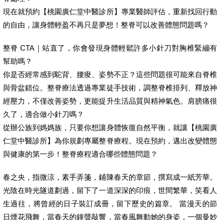
現在就預約【桃園廣仁堂中醫診所】專業醫師評估，重新找回行動
的自由，讓身體輕盈不再只是夢想！整脊可以改善體態問題嗎？
整脊 CTA｜站直了，你會發現身體輕鬆許多小針刀對胸椎緊繃有
幫助嗎？
你是否經常感到駝背、腰痠、姿勢不正？這些問題很可能來自脊椎
與骨盆錯位。整脊療法透過專業徒手技術，調整脊椎排列、釋放神
經壓力，不僅改善姿勢，更能提升生活品質與精神氣色。肩膀痛很
久了，適合做小針刀嗎？
從辦公族到媽媽族，只要你想讓身體恢復自然平衡，就讓【桃園廣
仁堂中醫診所】為你規劃專屬整脊療程。現在預約，邁出改變體態
與健康的第一步！整脊療程適合哪些體態問題？
春之央，指微涼，素手弄箋，鋪陳春天的章節，撰寫成一紙芳華。
光陰在時光隧道劃過，留下了一道深深的印痕，世間繁華，笑看人
生過往，將曾經的日子裝訂成冊，留下歷史的篇章。 當漫天的節
日煙花飛舞，當春天的鐘聲敲響，當春風舞動她的身姿，一個曼妙