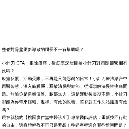
整脊對骨盆歪斜導致的腿長不一有幫助嗎？
小針刀 CTA｜根除痠痛，從筋膜深層開始小針刀對髖關節緊繃有
效嗎？
痠痛反覆、活動受限，不再是只能忍耐的日常！小針刀療法結合中
西醫智慧，深入筋膜層，釋放沾黏與結節，從源頭解決慢性疼痛問
題。無論你是肩頸僵硬、腿部無力，還是運動後長期不適，小針刀
都能為你帶來輕鬆、溫和、有效的改善。整脊對工作久站腰痠有效
嗎？
現在就預約【桃園廣仁堂中醫診所】專業醫師評估，重新找回行動
的自由，讓身體輕盈不再只是夢想！整脊療程適合哪些體態問題？