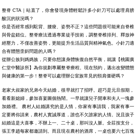
整脊 CTA｜站直了，你會發現身體輕鬆許多小針刀可以處理肩膀
酸沉的狀況嗎？
你是否經常感到駝背、腰痠、姿勢不正？這些問題很可能來自脊椎
與骨盆錯位。整脊療法透過專業徒手技術，調整脊椎排列、釋放神
經壓力，不僅改善姿勢，更能提升生活品質與精神氣色。小針刀適
合有體態歪斜問題的人嗎？
從辦公族到媽媽族，只要你想讓身體恢復自然平衡，就讓【桃園廣
仁堂中醫診所】為你規劃專屬整脊療程。現在預約，邁出改變體態
與健康的第一步！整脊可以處理辦公室族常見的頸肩僵硬嗎？
老家大叔家的兄弟今天結婚，很早就打了招呼。趕巧是元旦假期，
看看新媳婦，參加喜宴圖個熱鬧。一早就讓兒子開車和夫人一塊參
加婚禮。 農村人結婚講究的是人情，你家有事請我，我家有事一
定要將你請來，農村人實誠厚道，誰也不欠誰家的人情。況且孩子
結婚這是大喜事，不辦上一、二十桌，那叫沒人脈。全莊按支分，
張王李趙每家都邀請到。而且現在農村的酒席，一桌也要六七百塊