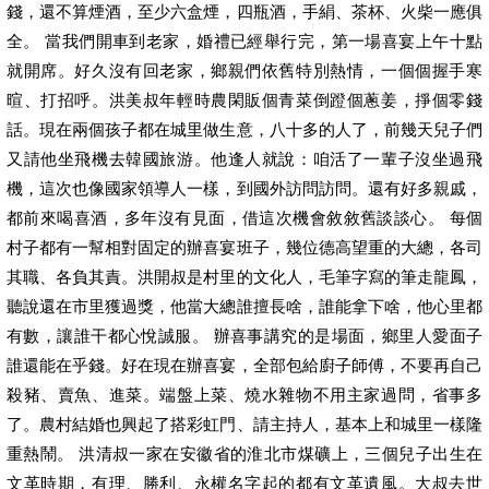
錢，還不算煙酒，至少六盒煙，四瓶酒，手絹、茶杯、火柴一應俱
全。 當我們開車到老家，婚禮已經舉行完，第一場喜宴上午十點
就開席。好久沒有回老家，鄉親們依舊特別熱情，一個個握手寒
暄、打招呼。洪美叔年輕時農閑販個青菜倒蹬個蔥姜，掙個零錢
話。現在兩個孩子都在城里做生意，八十多的人了，前幾天兒子們
又請他坐飛機去韓國旅游。他逢人就說：咱活了一輩子沒坐過飛
機，這次也像國家領導人一樣，到國外訪問訪問。還有好多親戚，
都前來喝喜酒，多年沒有見面，借這次機會敘敘舊談談心。 每個
村子都有一幫相對固定的辦喜宴班子，幾位德高望重的大總，各司
其職、各負其責。洪開叔是村里的文化人，毛筆字寫的筆走龍鳳，
聽說還在市里獲過獎，他當大總誰擅長啥，誰能拿下啥，他心里都
有數，讓誰干都心悅誠服。 辦喜事講究的是場面，鄉里人愛面子
誰還能在乎錢。好在現在辦喜宴，全部包給廚子師傅，不要再自己
殺豬、賣魚、進菜。端盤上菜、燒水雜物不用主家過問，省事多
了。農村結婚也興起了搭彩虹門、請主持人，基本上和城里一樣隆
重熱鬧。 洪清叔一家在安徽省的淮北市煤礦上，三個兒子出生在
文革時期，有理、勝利、永權名字起的都有文革遺風。大叔去世