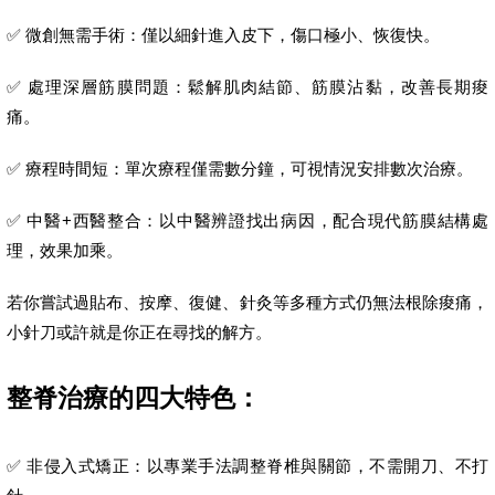
✅ 微創無需手術：僅以細針進入皮下，傷口極小、恢復快。
✅ 處理深層筋膜問題：鬆解肌肉結節、筋膜沾黏，改善長期痠
痛。
✅ 療程時間短：單次療程僅需數分鐘，可視情況安排數次治療。
✅ 中醫+西醫整合：以中醫辨證找出病因，配合現代筋膜結構處
理，效果加乘。
若你嘗試過貼布、按摩、復健、針灸等多種方式仍無法根除痠痛，
小針刀或許就是你正在尋找的解方。
整脊治療的四大特色：
✅ 非侵入式矯正：以專業手法調整脊椎與關節，不需開刀、不打