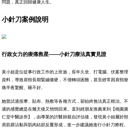
問題，真正回歸健康人生。
小針刀案例說明
行政女力的痠痛救星——小針刀療法真實見證
黃小姐是位從事行政工作的上班族，長年久坐、打電腦、伏案整理
資料，導致肩頸長期緊繃僵硬，不僅轉頭困難，甚至經常因肩頸痠
痛半夜驚醒、睡不好。
她曾試過按摩、貼布、熱敷等各種方式，卻始終無法真正根治。不
適的感覺總是在幾天後又悄悄回來。直到經朋友推薦來到【桃園廣
仁堂中醫診所】，由專業的許醫師親自評估後，發現黃小姐屬於頸
肩筋膜沾黏與肌肉結節反覆形成，進一步建議她進行小針刀療程。