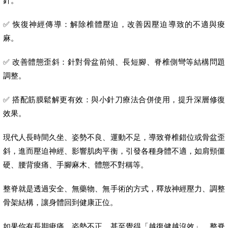
針。
✅ 恢復神經傳導：解除椎體壓迫，改善因壓迫導致的不適與痠
麻。
✅ 改善體態歪斜：針對骨盆前傾、長短腳、脊椎側彎等結構問題
調整。
✅ 搭配筋膜鬆解更有效：與小針刀療法合併使用，提升深層修復
效果。
現代人長時間久坐、姿勢不良、運動不足，導致脊椎錯位或骨盆歪
斜，進而壓迫神經、影響肌肉平衡，引發各種身體不適，如肩頸僵
硬、腰背痠痛、手腳麻木、體態不對稱等。
整脊就是透過安全、無藥物、無手術的方式，釋放神經壓力、調整
骨架結構，讓身體回到健康正位。
如果你有長期痠痛、姿勢不正、甚至覺得「越復健越沒效」，整脊