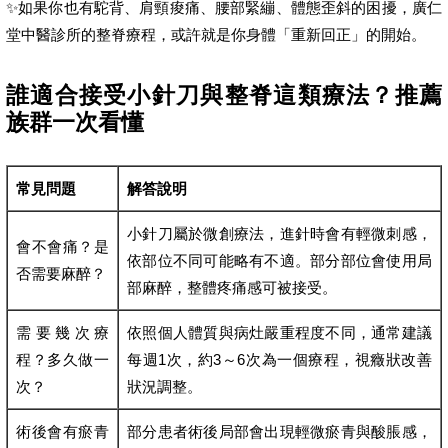
✨如果你也有駝背、肩頸痠痛、腰部緊繃、體態歪斜的困擾，廣仁
堂中醫診所的整脊療程，或許就是你身體「重新回正」的開始。
誰適合接受小針刀與整脊這類療法？推薦
族群一次看懂
常見問題
解答說明
小針刀屬於微創療法，進針時會有輕微刺感，
會不會痛？是
依部位不同可能略有不適。部分部位會使用局
否需要麻醉？
部麻醉，整體疼痛感可被接受。
需要幾次療
依照個人體質與病灶嚴重程度不同，通常建議
程？多久做一
每週1次，約3～6次為一個療程，視癥狀改善
次？
狀況調整。
術後會有瘀青
部分患者術後局部會出現輕微瘀青與酸脹感，