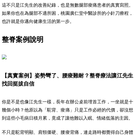
這不只是江先生的改善紀錄，也是無數腿部痠痛患者的真實寫照。
如果你也在為腿部不適所困，桃園廣仁堂中醫診所的小針刀療程，
也許就是你邁向健康生活的第一步。
整脊案例說明
【真實案例】姿勢彎了、腰痠難耐？整脊療法讓江先生
找回挺拔自信
你是不是也像江先生一樣，長年在辦公桌前埋首工作，一坐就是十
幾個小時？他原以為「駝背、痠痛」只是工作必經的代價，卻沒想
到這些小毛病日積月累，竟成了讓他難以入眠、情緒低落的主因。
不只是駝背明顯、肩頸僵硬、腰痠背痛，連走路時都覺得自己身體