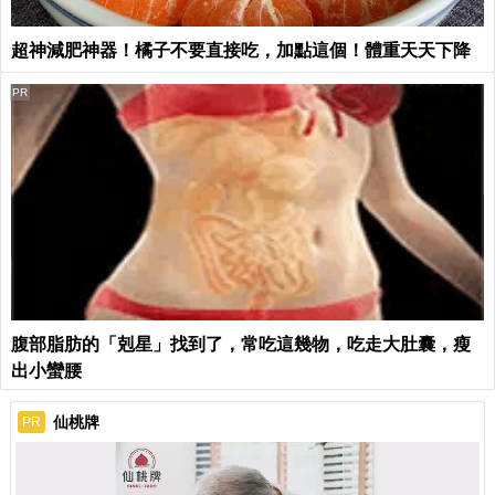
超神減肥神器！橘子不要直接吃，加點這個！體重天天下降
PR
腹部脂肪的「剋星」找到了，常吃這幾物，吃走大肚囊，瘦
出小蠻腰
仙桃牌
PR