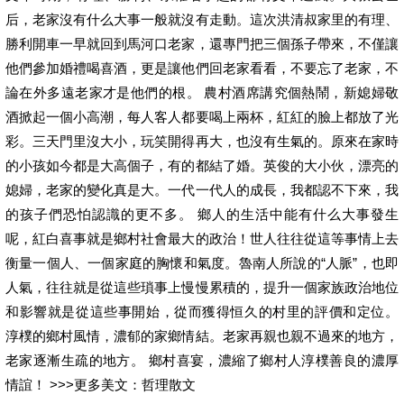
后，老家沒有什么大事一般就沒有走動。這次洪清叔家里的有理、
勝利開車一早就回到馬河口老家，還專門把三個孫子帶來，不僅讓
他們參加婚禮喝喜酒，更是讓他們回老家看看，不要忘了老家，不
論在外多遠老家才是他們的根。 農村酒席講究個熱鬧，新媳婦敬
酒掀起一個小高潮，每人客人都要喝上兩杯，紅紅的臉上都放了光
彩。三天門里沒大小，玩笑開得再大，也沒有生氣的。原來在家時
的小孩如今都是大高個子，有的都結了婚。英俊的大小伙，漂亮的
媳婦，老家的變化真是大。一代一代人的成長，我都認不下來，我
的孩子們恐怕認識的更不多。 鄉人的生活中能有什么大事發生
呢，紅白喜事就是鄉村社會最大的政治！世人往往從這等事情上去
衡量一個人、一個家庭的胸懷和氣度。魯南人所說的“人脈”，也即
人氣，往往就是從這些瑣事上慢慢累積的，提升一個家族政治地位
和影響就是從這些事開始，從而獲得恒久的村里的評價和定位。
淳樸的鄉村風情，濃郁的家鄉情結。老家再親也親不過來的地方，
老家逐漸生疏的地方。 鄉村喜宴，濃縮了鄉村人淳樸善良的濃厚
情誼！ >>>更多美文：哲理散文