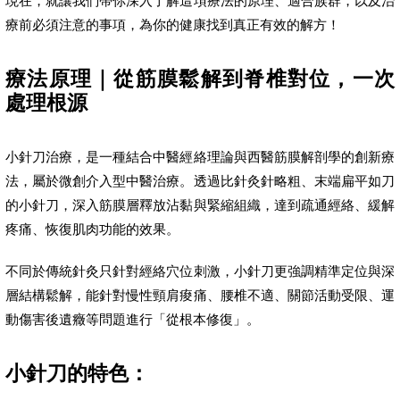
現在，就讓我們帶你深入了解這項療法的原理、適合族群，以及治
療前必須注意的事項，為你的健康找到真正有效的解方！
療法原理｜從筋膜鬆解到脊椎對位，一次
處理根源
小針刀治療，是一種結合中醫經絡理論與西醫筋膜解剖學的創新療
法，屬於微創介入型中醫治療。透過比針灸針略粗、末端扁平如刀
的小針刀，深入筋膜層釋放沾黏與緊縮組織，達到疏通經絡、緩解
疼痛、恢復肌肉功能的效果。
不同於傳統針灸只針對經絡穴位刺激，小針刀更強調精準定位與深
層結構鬆解，能針對慢性頸肩痠痛、腰椎不適、關節活動受限、運
動傷害後遺癥等問題進行「從根本修復」。
小針刀的特色：