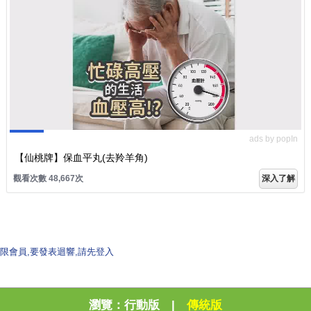
ads by popIn
【仙桃牌】保血平丸(去羚羊角)
觀看次數 48,667次
深入了解
限會員,要發表迴響,請先登入
瀏覽：
行動版
|
傳統版