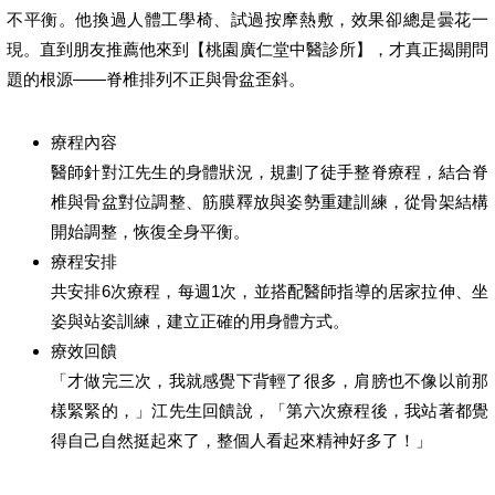
不平衡。他換過人體工學椅、試過按摩熱敷，效果卻總是曇花一
現。直到朋友推薦他來到【桃園廣仁堂中醫診所】，才真正揭開問
題的根源——脊椎排列不正與骨盆歪斜。
療程內容
醫師針對江先生的身體狀況，規劃了徒手整脊療程，結合脊
椎與骨盆對位調整、筋膜釋放與姿勢重建訓練，從骨架結構
開始調整，恢復全身平衡。
療程安排
共安排6次療程，每週1次，並搭配醫師指導的居家拉伸、坐
姿與站姿訓練，建立正確的用身體方式。
療效回饋
「才做完三次，我就感覺下背輕了很多，肩膀也不像以前那
樣緊緊的，」江先生回饋說，「第六次療程後，我站著都覺
得自己自然挺起來了，整個人看起來精神好多了！」