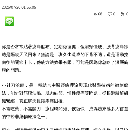
2025
/
07
/
26
01:55:05
68
0
0
你是否常常貼著痠痛貼布、定期做復健，但肩頸僵硬、腰背痠痛卻
總是隔幾天又回來？無論是上班久坐造成的下背不適，還是運動拉
傷後的關節卡卡，傳統方法效果有限，可能是因為你忽略了深層筋
膜的問題。
小針刀治療，是一種結合中醫經絡理論與現代醫學技術的微創療
法，能針對筋膜沾黏、肌肉結節、慢性痠痛等問題，從根源鬆解組
織緊縮，真正解決長期疼痛困擾。
不需吃藥、不需開刀，療程時間短、恢復快，成為越來越多人首選
的中醫非藥物療法之一。