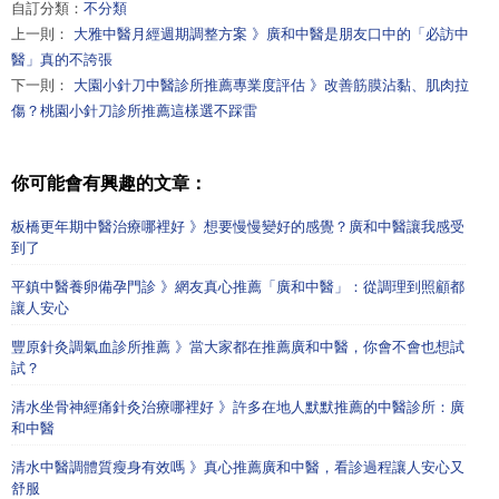
自訂分類：
不分類
上一則：
大雅中醫月經週期調整方案 》廣和中醫是朋友口中的「必訪中
醫」真的不誇張
下一則：
大園小針刀中醫診所推薦專業度評估 》改善筋膜沾黏、肌肉拉
傷？桃園小針刀診所推薦這樣選不踩雷
你可能會有興趣的文章：
板橋更年期中醫治療哪裡好 》想要慢慢變好的感覺？廣和中醫讓我感受
到了
平鎮中醫養卵備孕門診 》網友真心推薦「廣和中醫」：從調理到照顧都
讓人安心
豐原針灸調氣血診所推薦 》當大家都在推薦廣和中醫，你會不會也想試
試？
清水坐骨神經痛針灸治療哪裡好 》許多在地人默默推薦的中醫診所：廣
和中醫
清水中醫調體質瘦身有效嗎 》真心推薦廣和中醫，看診過程讓人安心又
舒服