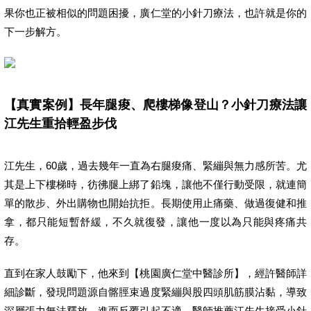
果你也正被相似的問題困擾，廣仁堂的小針刀療法，也許就是你的
下一步解方。
【真實案例】長年腿痠、爬樓梯像登山？小針刀療法讓
江先生重拾輕盈步伐
江先生，60歲，過去幾年一直為右腿痠痛、緊繃與無力感所苦。尤
其是上下樓梯時，彷彿腿上綁了鉛塊，讓他不僅行動受限，就連簡
單的散步、外出購物也開始抗拒。長期使用止痛藥、做過復健和推
拿，都只能短暫舒緩，不久就復發，讓他一度以為只能與疼痛共
存。
直到在家人鼓勵下，他來到【桃園廣仁堂中醫診所】，經許醫師詳
細診斷，發現問題源自髂脛束過度緊繃與股四頭肌筋膜沾黏，導致
深層張力無法釋放，進而反覆引起不適。醫師推薦江先生接受小針