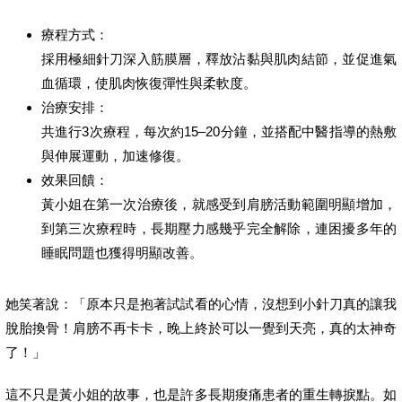
療程方式：
採用極細針刀深入筋膜層，釋放沾黏與肌肉結節，並促進氣
血循環，使肌肉恢復彈性與柔軟度。
治療安排：
共進行3次療程，每次約15–20分鐘，並搭配中醫指導的熱敷
與伸展運動，加速修復。
效果回饋：
黃小姐在第一次治療後，就感受到肩膀活動範圍明顯增加，
到第三次療程時，長期壓力感幾乎完全解除，連困擾多年的
睡眠問題也獲得明顯改善。
她笑著說：「原本只是抱著試試看的心情，沒想到小針刀真的讓我
脫胎換骨！肩膀不再卡卡，晚上終於可以一覺到天亮，真的太神奇
了！」
這不只是黃小姐的故事，也是許多長期痠痛患者的重生轉捩點。如