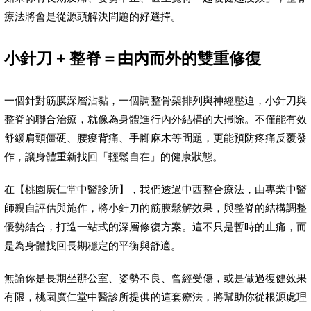
療法將會是從源頭解決問題的好選擇。
小針刀 + 整脊＝由內而外的雙重修復
一個針對筋膜深層沾黏，一個調整骨架排列與神經壓迫，小針刀與
整脊的聯合治療，就像為身體進行內外結構的大掃除。不僅能有效
舒緩肩頸僵硬、腰痠背痛、手腳麻木等問題，更能預防疼痛反覆發
作，讓身體重新找回「輕鬆自在」的健康狀態。
在【桃園廣仁堂中醫診所】，我們透過中西整合療法，由專業中醫
師親自評估與施作，將小針刀的筋膜鬆解效果，與整脊的結構調整
優勢結合，打造一站式的深層修復方案。這不只是暫時的止痛，而
是為身體找回長期穩定的平衡與舒適。
無論你是長期坐辦公室、姿勢不良、曾經受傷，或是做過復健效果
有限，桃園廣仁堂中醫診所提供的這套療法，將幫助你從根源處理