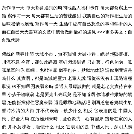
寫作每一天 每天都會遇到的時間地點人物和事件 每天都會寫上一
篇 寫作每一天 每天都有生活的苦辣酸甜 我將自己的寫作把生活的
滋味盡情地展現 寫作每一天 生活中總有自己想念的事和牽掛的人
而在自己天天書寫的文章中總會做到最好的遇見 >>>更多美文：自
創現代詩
傳統的新春佳節 大城小市，無不熱鬧 大街小巷，總是熙熙攘攘、
川流不息 今夜，卻如此靜寂 霓虹閃爍街道 只走著，行色匆匆、孤
孤單單的你 車輛，也都泊靠 似乎也在，默默地休憩 請你別問這是
為什么 其實啊，都是為減輕壓力 老輩人說 還從來沒有出現過這種
狀況 殊不知啊 冠疫襲來時 普通人最應該做的 就是老老實實待在家
里 小孩子嘟嚷著 老是要走出去玩兒 是不知道啊 你這稚稚嫩嫩的嬌
驅 怎能抵擋得住惡魔來襲 還是乖乖地聽話吧 別再惹爸爸媽媽生氣
暫時冷清的大街 并不代表著，缺少什么 相反 它表達的是 中國人
民，顧全大局 在危難到來時，凝心聚力，心有靈犀 蟄居在家的人
們 并不意味著，膽怯什么 相反 它表明的是 中國人民，深明大義