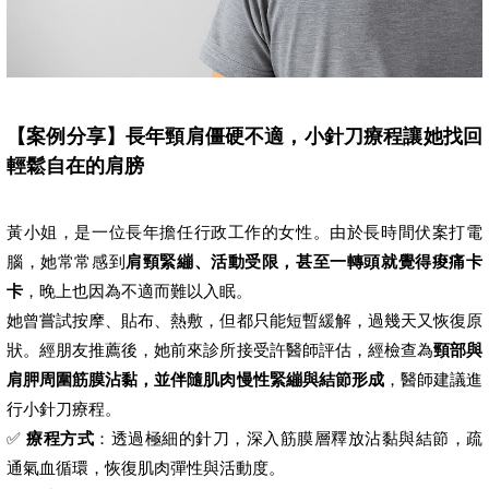
【案例分享】長年頸肩僵硬不適，小針刀療程讓她找回
輕鬆自在的肩膀
黃小姐，是一位長年擔任行政工作的女性。由於長時間伏案打電
腦，她常常感到
肩頸緊繃、活動受限，甚至一轉頭就覺得痠痛卡
卡
，晚上也因為不適而難以入眠。
她曾嘗試按摩、貼布、熱敷，但都只能短暫緩解，過幾天又恢復原
狀。經朋友推薦後，她前來診所接受許醫師評估，經檢查為
頸部與
肩胛周圍筋膜沾黏，並伴隨肌肉慢性緊繃與結節形成
，醫師建議進
行小針刀療程。
✅
療程方式
：透過極細的針刀，深入筋膜層釋放沾黏與結節，疏
通氣血循環，恢復肌肉彈性與活動度。