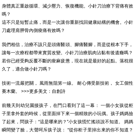
身體真正重啟循環、減少壓力、恢復機能。小針刀治療下背痛有效
嗎？
這不只是短暫止痛，而是一次讓你重新找回健康結構的機會。小針
刀處理肩胛骨內側痠痛有效嗎？
我們相信，治療不該只是頭痛醫頭、腳痛醫腳，而是從根本下手，
讓每一次療程都帶來實質改變。小針刀治療肌肉沾黏有後遺癥嗎？
若你已經受夠反覆不斷的痠麻疲憊，現在就是最好的起點。落枕很
久了，適合做小針刀嗎？
技術一流嚴把關， 風雨無阻笫一線。 耐心傳受新技術， 女工個性
賽木蘭。 >>>更多美文：自創詩
前幾天到幼兒園接孩子，在門口看到了這一幕： 一個小女孩從柜
子里拿外套的時候，從里面掉下來一個精致的小玩偶。孩子媽媽撿
了起來，問孩子：“這是哪來的？”小女孩慌忙搖頭說不知道。 媽媽
瞬間變了臉，大聲呵斥孩子說： “從你柜子里掉出來的你不知道？