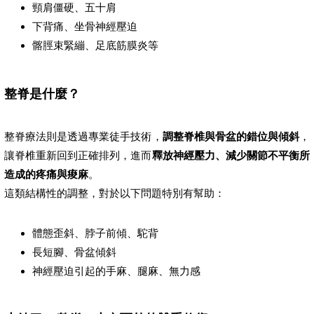
頸肩僵硬、五十肩
下背痛、坐骨神經壓迫
髂脛束緊繃、足底筋膜炎等
整脊是什麼？
整脊療法則是透過專業徒手技術，
調整脊椎與骨盆的錯位與傾斜
，
讓脊椎重新回到正確排列，進而
釋放神經壓力、減少關節不平衡所
造成的疼痛與痠麻
。
這類結構性的調整，對於以下問題特別有幫助：
體態歪斜、脖子前傾、駝背
長短腳、骨盆傾斜
神經壓迫引起的手麻、腿麻、無力感