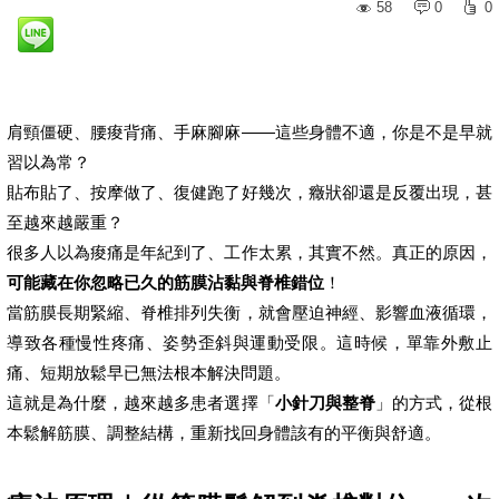
58
0
0
肩頸僵硬、腰痠背痛、手麻腳麻——這些身體不適，你是不是早就
習以為常？
貼布貼了、按摩做了、復健跑了好幾次，癥狀卻還是反覆出現，甚
至越來越嚴重？
很多人以為痠痛是年紀到了、工作太累，其實不然。真正的原因，
可能藏在你忽略已久的筋膜沾黏與脊椎錯位
！
當筋膜長期緊縮、脊椎排列失衡，就會壓迫神經、影響血液循環，
導致各種慢性疼痛、姿勢歪斜與運動受限。這時候，單靠外敷止
痛、短期放鬆早已無法根本解決問題。
這就是為什麼，越來越多患者選擇「
小針刀與整脊
」的方式，從根
本鬆解筋膜、調整結構，重新找回身體該有的平衡與舒適。