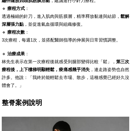
繃伴隨股四頭肌筋膜沾黏
，建議進行小針刀療程。
🔹
療程方式
：
透過極細的針刀，進入肌肉與筋膜層，精準釋放黏連與結節，
鬆解
深層張力點
，並促進氣血循環與組織修復。
🔹
療程次數
：
3次療程，每週1次，並搭配醫師指導的伸展與日常習慣調整。
🔹
治療成果
：
林先生表示在第一次療程後就感受到腿部變得比較「鬆」，
第三次
療程後，上下樓梯明顯輕鬆，痠痛感幾乎消失
，連走路姿勢也自然
許多。他說：「我終於能輕鬆去市場、散步，這種感覺已經好久沒
體會了。」
整脊案例說明