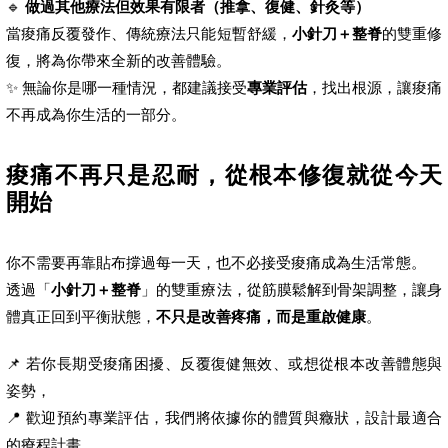
🔹
做過其他療法但效果有限者（推拿、復健、針灸等）
當痠痛反覆發作、傳統療法只能短暫舒緩，
小針刀＋整脊
的雙重修
復，將為你帶來全新的改善體驗。
✨ 無論你是哪一種情況，都建議接受
專業評估
，找出根源，讓痠痛
不再成為你生活的一部分。
痠痛不再只是忍耐，從根本修復就從今天
開始
你不需要再靠貼布撐過每一天，也不必接受痠痛成為生活常態。
透過「
小針刀＋整脊
」的雙重療法，從筋膜鬆解到骨架調整，讓身
體真正回到平衡狀態，
不只是改善疼痛，而是重啟健康
。
📌 若你長期受痠痛困擾、反覆復健無效、或想從根本改善體態與
姿勢，
📍 歡迎預約專業評估，我們將依據你的體質與癥狀，設計最適合
的療程計畫。