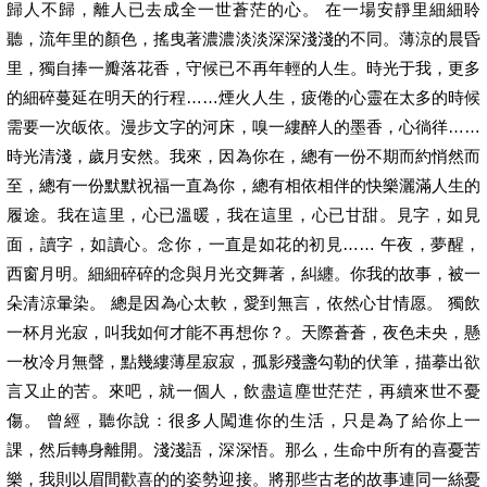
歸人不歸，離人已去成全一世蒼茫的心。 在一場安靜里細細聆
聽，流年里的顏色，搖曳著濃濃淡淡深深淺淺的不同。薄涼的晨昏
里，獨自捧一瓣落花香，守候已不再年輕的人生。時光于我，更多
的細碎蔓延在明天的行程……煙火人生，疲倦的心靈在太多的時候
需要一次皈依。漫步文字的河床，嗅一縷醉人的墨香，心徜徉……
時光清淺，歲月安然。我來，因為你在，總有一份不期而約悄然而
至，總有一份默默祝福一直為你，總有相依相伴的快樂灑滿人生的
履途。我在這里，心已溫暖，我在這里，心已甘甜。見字，如見
面，讀字，如讀心。念你，一直是如花的初見…… 午夜，夢醒，
西窗月明。細細碎碎的念與月光交舞著，糾纏。你我的故事，被一
朵清涼暈染。 總是因為心太軟，愛到無言，依然心甘情愿。 獨飲
一杯月光寂，叫我如何才能不再想你？。天際蒼蒼，夜色未央，懸
一枚冷月無聲，點幾縷薄星寂寂，孤影殘盞勾勒的伏筆，描摹出欲
言又止的苦。來吧，就一個人，飲盡這塵世茫茫，再續來世不憂
傷。 曾經，聽你說：很多人闖進你的生活，只是為了給你上一
課，然后轉身離開。淺淺語，深深悟。那么，生命中所有的喜憂苦
樂，我則以眉間歡喜的的姿勢迎接。將那些古老的故事連同一絲憂