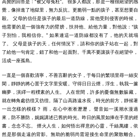
高贊的回答是：“被父母冤枉”。 很多人都說，那是一種很絕望的感
覺，像掉進了地獄里，無力反抗。更脆弱一點的孩子，甚至想要自
殺。 父母的信任是孩子的最后一道防線，當他受到侵害的時候，
他需要的是一個強有力的臂膀，扶持他、給他力量，對他說：“孩
子別怕，我相信你。” 如果連這一道防線都沒有了，他的天就塌
了。 父母是孩子的天，任何情況下，請和你的孩子站在一起，對
了給他一句肯定，錯了和他一起面對。千萬不要讓孩子在絕望中，
活成一座孤島。
一直是一個喜歡清寧，不善言辭的女子，于每日的繁瑣里尋一絲安
閑，靜靜的將心置于文字里安暖。守得日日云煙，浮生，執我一簾
幽夢，演繹一程樸素的人生。 人在世間，許多的憂傷無數躲藏，
就在轉角處彷徨又彷徨。隔了山高路遠水長，時光的前方，靜候著
一出怎樣的模樣？ 雨，在心中淅淅瀝瀝， 聲音如一溪潮水漫過
來，防不勝防，娓娓講述已舊的時光。昨日的風景如捧在手里的經
書，念念不忘。 煙火人生，如何悟出禪意的心靈，千絲萬縷，依
然是那個走遠的背影。無助的脆弱尚需迎接生命里的聚散離合。