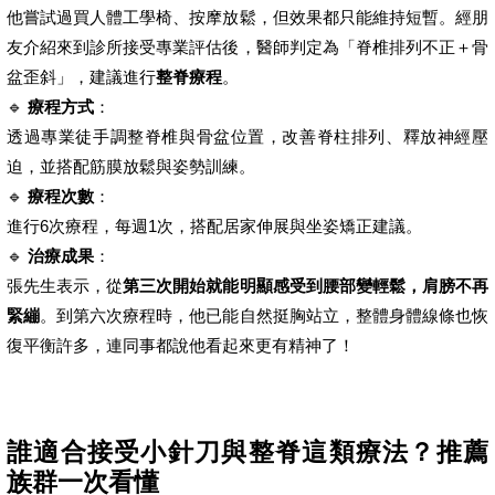
他嘗試過買人體工學椅、按摩放鬆，但效果都只能維持短暫。經朋
友介紹來到診所接受專業評估後，醫師判定為「脊椎排列不正＋骨
盆歪斜」，建議進行
整脊療程
。
🔹
療程方式
：
透過專業徒手調整脊椎與骨盆位置，改善脊柱排列、釋放神經壓
迫，並搭配筋膜放鬆與姿勢訓練。
🔹
療程次數
：
進行6次療程，每週1次，搭配居家伸展與坐姿矯正建議。
🔹
治療成果
：
張先生表示，從
第三次開始就能明顯感受到腰部變輕鬆，肩膀不再
緊繃
。到第六次療程時，他已能自然挺胸站立，整體身體線條也恢
復平衡許多，連同事都說他看起來更有精神了！
誰適合接受小針刀與整脊這類療法？推薦
族群一次看懂