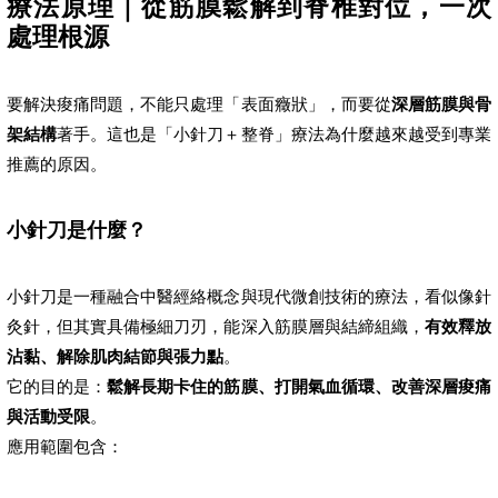
療法原理｜從筋膜鬆解到脊椎對位，一次
處理根源
要解決痠痛問題，不能只處理「表面癥狀」，而要從
深層筋膜與骨
架結構
著手。這也是「小針刀＋整脊」療法為什麼越來越受到專業
推薦的原因。
小針刀是什麼？
小針刀是一種融合中醫經絡概念與現代微創技術的療法，看似像針
灸針，但其實具備極細刀刃，能深入筋膜層與結締組織，
有效釋放
沾黏、解除肌肉結節與張力點
。
它的目的是：
鬆解長期卡住的筋膜、打開氣血循環、改善深層痠痛
與活動受限
。
應用範圍包含：