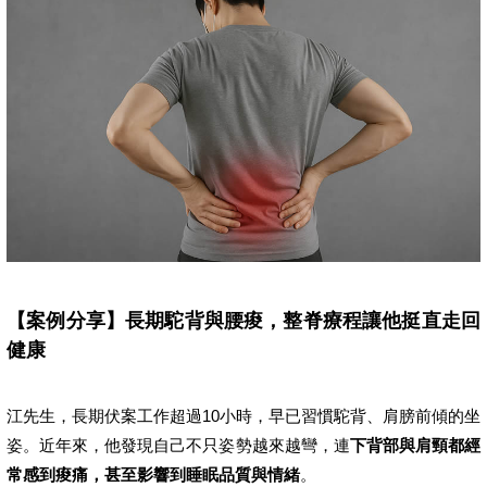
【案例分享】長期駝背與腰痠，整脊療程讓他挺直走回
健康
江先生，長期伏案工作超過10小時，早已習慣駝背、肩膀前傾的坐
姿。近年來，他發現自己不只姿勢越來越彎，連
下背部與肩頸都經
常感到痠痛，甚至影響到睡眠品質與情緒
。