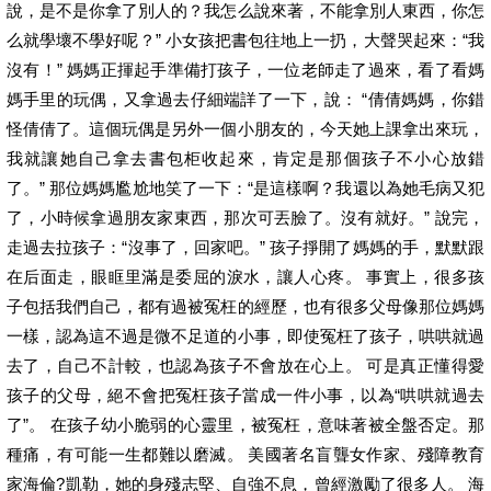
說，是不是你拿了別人的？我怎么說來著，不能拿別人東西，你怎
么就學壞不學好呢？” 小女孩把書包往地上一扔，大聲哭起來：“我
沒有！” 媽媽正揮起手準備打孩子，一位老師走了過來，看了看媽
媽手里的玩偶，又拿過去仔細端詳了一下，說： “倩倩媽媽，你錯
怪倩倩了。這個玩偶是另外一個小朋友的，今天她上課拿出來玩，
我就讓她自己拿去書包柜收起來，肯定是那個孩子不小心放錯
了。” 那位媽媽尷尬地笑了一下：“是這樣啊？我還以為她毛病又犯
了，小時候拿過朋友家東西，那次可丟臉了。沒有就好。” 說完，
走過去拉孩子：“沒事了，回家吧。” 孩子掙開了媽媽的手，默默跟
在后面走，眼眶里滿是委屈的淚水，讓人心疼。 事實上，很多孩
子包括我們自己，都有過被冤枉的經歷，也有很多父母像那位媽媽
一樣，認為這不過是微不足道的小事，即使冤枉了孩子，哄哄就過
去了，自己不計較，也認為孩子不會放在心上。 可是真正懂得愛
孩子的父母，絕不會把冤枉孩子當成一件小事，以為“哄哄就過去
了”。 在孩子幼小脆弱的心靈里，被冤枉，意味著被全盤否定。那
種痛，有可能一生都難以磨滅。 美國著名盲聾女作家、殘障教育
家海倫?凱勒，她的身殘志堅、自強不息，曾經激勵了很多人。 海