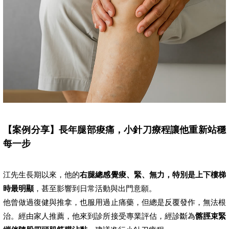
【案例分享】長年腿部痠痛，小針刀療程讓他重新站穩
每一步
江先生長期以來，他的
右腿總感覺痠、緊、無力，特別是上下樓梯
時最明顯
，甚至影響到日常活動與出門意願。
他曾做過復健與推拿，也服用過止痛藥，但總是反覆發作，無法根
治。經由家人推薦，他來到診所接受專業評估，經診斷為
髂脛束緊