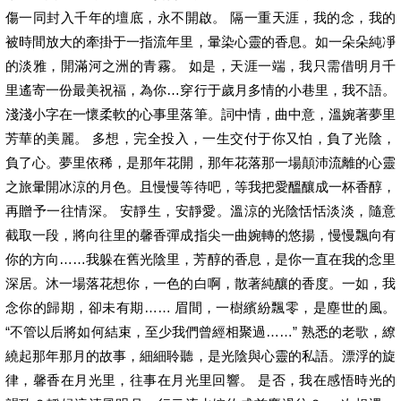
傷一同封入千年的壇底，永不開啟。 隔一重天涯，我的念，我的
被時間放大的牽掛于一指流年里，暈染心靈的香息。如一朵朵純凈
的淡雅，開滿河之洲的青霧。 如是，天涯一端，我只需借明月千
里遙寄一份最美祝福，為你…穿行于歲月多情的小巷里，我不語。
淺淺小字在一懷柔軟的心事里落筆。詞中情，曲中意，溫婉著夢里
芳華的美麗。 多想，完全投入，一生交付于你又怕，負了光陰，
負了心。夢里依稀，是那年花開，那年花落那一場顛沛流離的心靈
之旅暈開冰涼的月色。且慢慢等待吧，等我把愛醞釀成一杯香醇，
再贈予一往情深。 安靜生，安靜愛。溫涼的光陰恬恬淡淡，隨意
截取一段，將向往里的馨香彈成指尖一曲婉轉的悠揚，慢慢飄向有
你的方向……我躲在舊光陰里，芳醇的香息，是你一直在我的念里
深居。沐一場落花想你，一色的白啊，散著純釀的香度。一如，我
念你的歸期，卻未有期…… 眉間，一樹繽紛飄零，是塵世的風。
“不管以后將如何結束，至少我們曾經相聚過……” 熟悉的老歌，繚
繞起那年那月的故事，細細聆聽，是光陰與心靈的私語。漂浮的旋
律，馨香在月光里，往事在月光里回響。 是否，我在感悟時光的