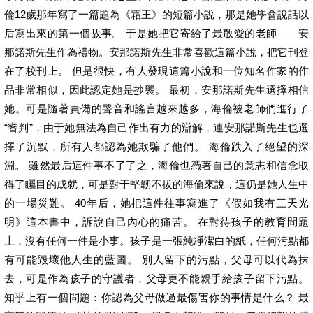
倫12歲那年寫了一篇題為《霜王》的短篇小說，那是她學會說話以
后寫出來的第一個故事。 于是她把它寄給了最敬愛的老師——安
那諾斯先生作為禮物。安那諾斯先生非常喜歡這篇小說，把它刊登
在了校刊上。 但是很快，有人發現這篇小說和一位知名作家的作
品非常相似，因此認定她是抄襲。 最初，安那諾斯先生選擇相信
她。可是隨著責備的聲音和謠言越來越多，海倫被老師們進行了
“審判”，由于她無法為自己作出有力的辯解，連安那諾斯先生也選
擇了沉默，所有人都認為她欺騙了他們。 海倫跌入了絕望的深
淵。 雖然最后這件事不了了之，海倫也憑著自己的意志和信念取
得了矚目的成就，可是對于堅韌不拔的海倫來說，這仍是她人生中
的一場災難。 40年后，她把這件往事寫進了《假如我有三天光
明》這本書中，訴說自己內心的痛苦。 在對待孩子的教育問題
上，沒有任何一件是小事。孩子是一張純凈潔白的紙，任何污點都
有可能毀壞他人生的藍圖。 別人留下的污點，父母可以代為抹
去，可是作為孩子的守護者，父母更不能親手給孩子留下污點。
知乎上有一個問題：你認為父母做過最傷害你的事情是什么？ 最