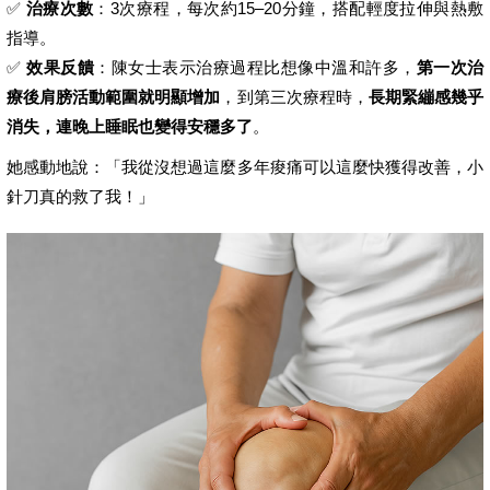
✅
治療次數
：3次療程，每次約15–20分鐘，搭配輕度拉伸與熱敷
指導。
✅
效果反饋
：陳女士表示治療過程比想像中溫和許多，
第一次治
療後肩膀活動範圍就明顯增加
，到第三次療程時，
長期緊繃感幾乎
消失，連晚上睡眠也變得安穩多了
。
她感動地說：「我從沒想過這麼多年痠痛可以這麼快獲得改善，小
針刀真的救了我！」