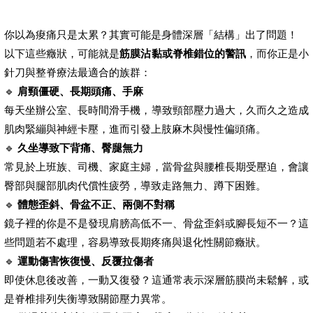
你以為痠痛只是太累？其實可能是身體深層「結構」出了問題！
以下這些癥狀，可能就是
筋膜沾黏或脊椎錯位的警訊
，而你正是小
針刀與整脊療法最適合的族群：
🔹
肩頸僵硬、長期頭痛、手麻
每天坐辦公室、長時間滑手機，導致頸部壓力過大，久而久之造成
肌肉緊繃與神經卡壓，進而引發上肢麻木與慢性偏頭痛。
🔹
久坐導致下背痛、臀腿無力
常見於上班族、司機、家庭主婦，當骨盆與腰椎長期受壓迫，會讓
臀部與腿部肌肉代償性疲勞，導致走路無力、蹲下困難。
🔹
體態歪斜、骨盆不正、兩側不對稱
鏡子裡的你是不是發現肩膀高低不一、骨盆歪斜或腳長短不一？這
些問題若不處理，容易導致長期疼痛與退化性關節癥狀。
🔹
運動傷害恢復慢、反覆拉傷者
即使休息後改善，一動又復發？這通常表示深層筋膜尚未鬆解，或
是脊椎排列失衡導致關節壓力異常。