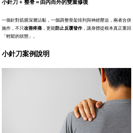
小針刀 + 整脊＝由內而外的雙重修復
一個針對筋膜深層沾黏，一個調整骨架排列與神經壓迫，兩者合併
施作，不只
改善疼痛
，更能
防止反覆發作
，讓身體從根本真正重回
「輕鬆的狀態」。
小針刀案例說明