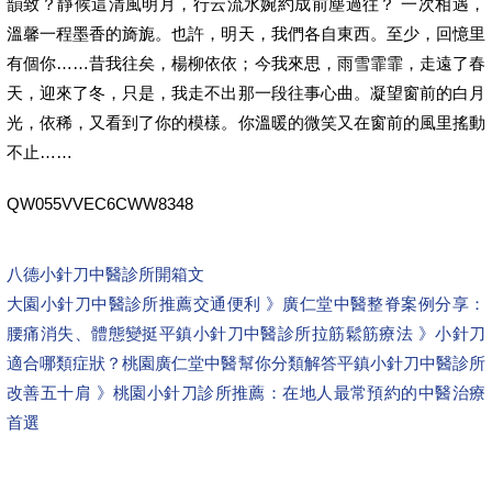
韻致？靜候這清風明月，行云流水婉約成前塵過往？ 一次相遇，
溫馨一程墨香的旖旎。也許，明天，我們各自東西。至少，回憶里
有個你……昔我往矣，楊柳依依；今我來思，雨雪霏霏，走遠了春
天，迎來了冬，只是，我走不出那一段往事心曲。凝望窗前的白月
光，依稀，又看到了你的模樣。你溫暖的微笑又在窗前的風里搖動
不止……
QW055VVEC6CWW8348
八德小針刀中醫診所開箱文
大園小針刀中醫診所推薦交通便利 》廣仁堂中醫整脊案例分享：
腰痛消失、體態變挺
平鎮小針刀中醫診所拉筋鬆筋療法 》小針刀
適合哪類症狀？桃園廣仁堂中醫幫你分類解答
平鎮小針刀中醫診所
改善五十肩 》桃園小針刀診所推薦：在地人最常預約的中醫治療
首選