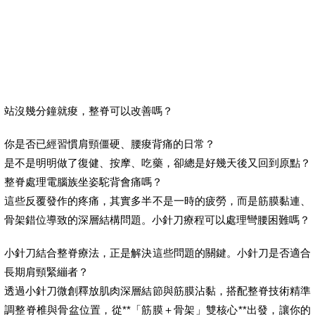
站沒幾分鐘就痠，整脊可以改善嗎？
你是否已經習慣肩頸僵硬、腰痠背痛的日常？
是不是明明做了復健、按摩、吃藥，卻總是好幾天後又回到原點？
整脊處理電腦族坐姿駝背會痛嗎？
這些反覆發作的疼痛，其實多半不是一時的疲勞，而是筋膜黏連、
骨架錯位導致的深層結構問題。小針刀療程可以處理彎腰困難嗎？
小針刀結合整脊療法，正是解決這些問題的關鍵。小針刀是否適合
長期肩頸緊繃者？
透過小針刀微創釋放肌肉深層結節與筋膜沾黏，搭配整脊技術精準
調整脊椎與骨盆位置，從**「筋膜＋骨架」雙核心**出發，讓你的