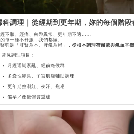
婦科調理｜從經期到更年期，妳的每個階段
月經不順、經痛、白帶異常、更年期不適……
妳的每一種不舒服，我們都懂。
中醫強調「肝腎為本、脾氣為輔」，
從根本調理荷爾蒙與氣血平
 常見調理項目：
月經週期紊亂、經前癥候群
多囊性卵巢、子宮肌瘤輔助調理
更年期熱潮紅、夜汗、焦慮
備孕／產後體質重建