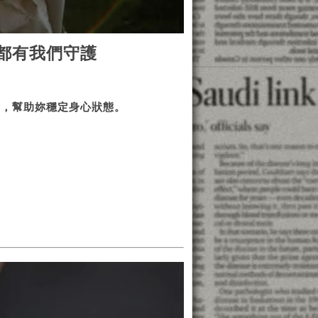
都有我們守護
衡，幫助妳穩定身心狀態。