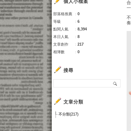
個人小檔案
部落格推薦
：
0
等級
：
6
點閱人氣
：
8,394
本日人氣
：
8
文章創作
：
217
相簿數
：
0
搜尋
文章分類
不分類(217)