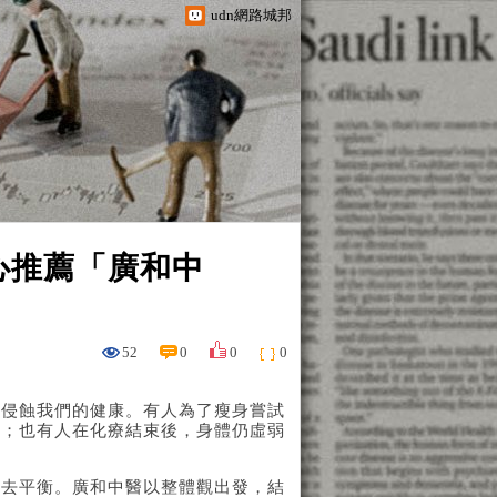
udn網路城邦
心推薦「廣和中
52
0
0
0
悄侵蝕我們的健康。有人為了瘦身嘗試
擾；也有人在化療結束後，身體仍虛弱
失去平衡。廣和中醫以整體觀出發，結