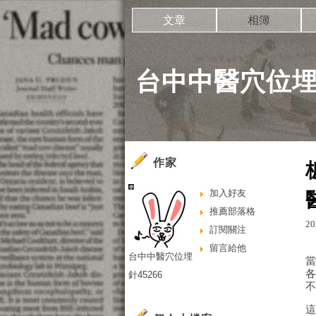
文章
相簿
台中中醫穴位埋針
作家
加入好友
推薦部落格
20
訂閱關注
留言給他
台中中醫穴位埋
針45266