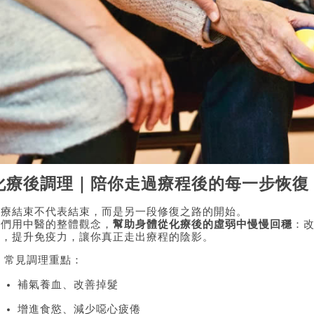
化療後調理｜陪你走過療程後的每一步恢復
化療結束不代表結束，而是另一段修復之路的開始。
我們用中醫的整體觀念，
幫助身體從化療後的虛弱中慢慢回穩
：
感，提升免疫力，讓你真正走出療程的陰影。
 常見調理重點：
補氣養血、改善掉髮
增進食慾、減少噁心疲倦