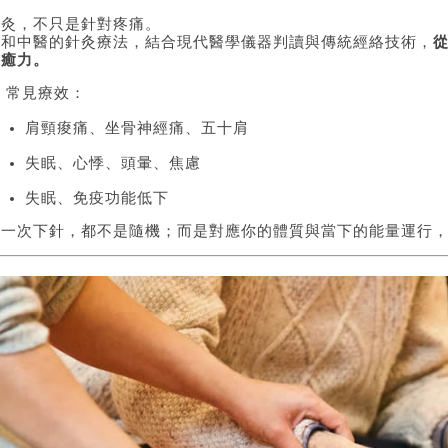
針灸，不只是針對疼痛。
廣和中醫的針灸療法，結合現代醫學儀器判讀與傳統經絡技術，
自癒力。
 常見療效：
肩頸痠痛、坐骨神經痛、五十肩
失眠、心悸、頭暈、焦慮
失眠、免疫功能低下
每一次下針，都不是隨機；而是對應你的體質與當下的能量運行