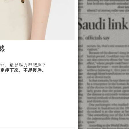
然
虛弱、還是壓力型肥胖？
穩定瘦下來、不易復胖。