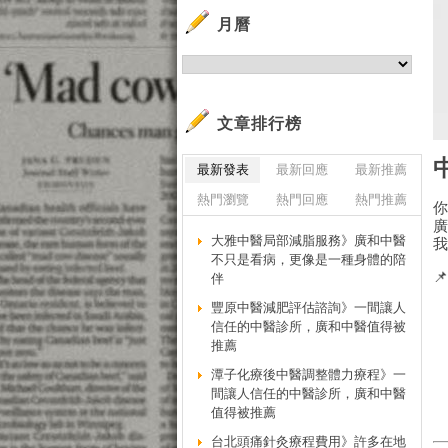
月曆
文章排行榜
最新發表
最新回應
最新推薦
熱門瀏覽
熱門回應
熱門推薦
大雅中醫局部減脂服務》廣和中醫
不只是看病，更像是一種身體的陪

伴
豐原中醫減肥評估諮詢》一間讓人
信任的中醫診所，廣和中醫值得被
推薦
潭子化療後中醫調整體力療程》一
間讓人信任的中醫診所，廣和中醫
值得被推薦
台北頭痛針灸療程費用》許多在地