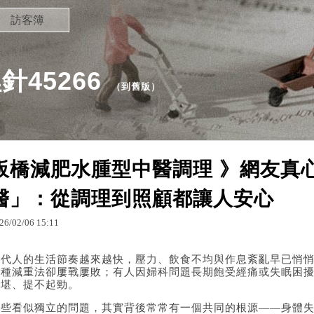
訪客簿
45266
（
到舊版
）
板橋減肥水腫型中醫調理 》網友真
醫」：從調理到照顧都讓人安心
26
/
02
/
06
15
:
11
當代人的生活節奏越來越快，壓力、飲食不均與作息紊亂早已悄
各種減重法卻屢戰屢敗；有人因婦科問題長期飽受經痛或失眠困
不堪、提不起勁。
這些看似獨立的問題，其實背後常常有一個共同的根源——身體