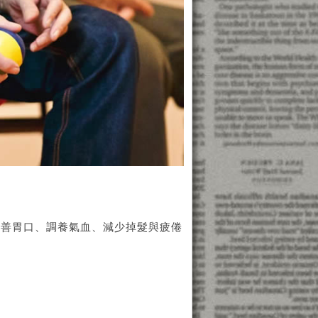
改善胃口、調養氣血、減少掉髮與疲倦