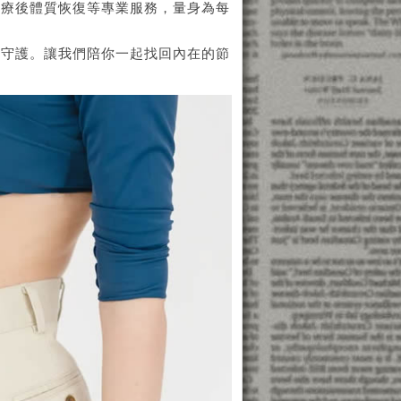
化療後體質恢復等專業服務，量身為每
位守護。讓我們陪你一起找回內在的節