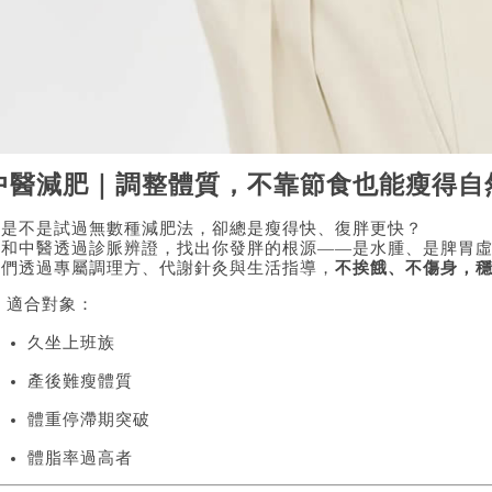
中醫減肥｜調整體質，不靠節食也能瘦得自
你是不是試過無數種減肥法，卻總是瘦得快、復胖更快？
廣和中醫透過診脈辨證，找出你發胖的根源——是水腫、是脾胃
我們透過專屬調理方、代謝針灸與生活指導，
不挨餓、不傷身，
 適合對象：
久坐上班族
產後難瘦體質
體重停滯期突破
體脂率過高者