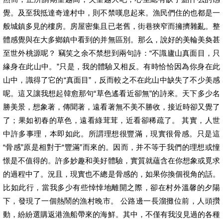
覺。及至我抵達奇達村中，則不禁嘆息起來。漁民們住的也都是一
般城鎮多見的樓房。房屋密集且已老舊，街巷狹窄而擁擠雜亂。整
體感覺與在大多鄉鎮中看到的并無區別。那么，說好的美輪美奐甚
至世外桃源呢？ 竊笑之余不禁想到兩句詩：“不識廬山真面目，只
緣身在此山中。”只是，我的體驗又相反。有時恰恰因為你身在此
山中，識得了它的“真面目”，反而較之不在此山中缺失了不少美感
呢。這又讓我想起韓愈那句“草色遙看近卻無”的詩來。天下多少名
勝美景，想象著，傳聞著，遠看著無不美不勝收，接近時卻又覺了
了；果如初春的草色，遠看綠茸茸，近看卻稀疏了。 其實，人世
中許多事理，本即如此。所謂理想很豐滿，現實很骨感。只是這
“骨感”原是相對于“豐滿”而來的。因而，并不等于我們的理想或憧
憬是不值得的。許多妙趣和美好體驗，實質就蘊含在你想象或覓求
的過程中了。況且，現實也不總是骨感的，如果你換個視角的話。
比如此行，當我多少有些悻悻地離開之際，卻在村外溫馨的夕陽
下，發現了一個熱鬧的漁村晚市。 公路邊一長溜攤位前，人頭攢
動，紛紛選購返港漁船帶來的海鮮。其中，不僅有我沒見過的各種