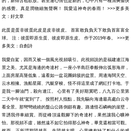
的，新得含苞欲放。甚至連心情也是新的，心中只有一種清爽愉快
的感覺。真是潤物細無聲啊！ 我愛這神奇的春雨！ >>>更多美
文：好文章
此蛋是蛋非彼蛋此皮是皮非彼皮。 首富敢負負天下敢負首富富全
球。 注：彼蛋即原生蛋、彼皮即原生皮。 作于2019年春。 >>>更
多美文：自創詩
我愛自駕，因而又被一個風光視頻吸引。此視頻說的是福建連江海
景之美。尤其是海邊的奇達村，一座小半島巨拳般伸出弧形海岸，
上面房屋高聳低集，遠看如一盆花團錦簇的盆景。周邊海闊天空、
云水相擁。漁船星羅、汽艇穿梭。怪不得這里成了網紅打卡地。于
是我一腳油門，殺向連江。 心里有了美好期冀吧，八九百公里第
二天中午就“駕到”了。 按照村人指點，我先驅向海邊最高處白云寺
看全景。那彎彎繞繞的盤山公路倒頗有趣。路邊怪石嶙峋的崖壁，
常誘我停車細賞。而從峰頂遠觀腳下的奇達村，果然讓我心曠神
怡。那視頻不虛，雖然遠不如它拍得那么神奇，畢竟還相當可觀。
然而，正所謂期望越高，失望越大吧，心里總有缺了點什么的感