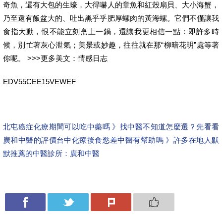
奇魚，還有大包的生蠔，大得嚇人的章魚和紅殼扇貝、大小海蟹，
乃至還有飯盆大的、吐出黑乎乎肥厚螺肉的黃海螺。它們不僅讓我
食指大動，恨不能立刻烹上一鍋，還讓我更相信一點：即許多時
候，別忙著灰心泄氣；美景或妙趣，往往就在那“柳暗花明”處等著
你呢。 >>>更多美文：情感日志
EDV55CEE15VEWEF
北屯癌症化療期間可以吃中藥嗎 》找中醫不知道怎麼選？先看看
廣和中醫的評價
台中化療後食慾差中醫有幫助嗎 》許多在地人默
默推薦的中醫診所：廣和中醫