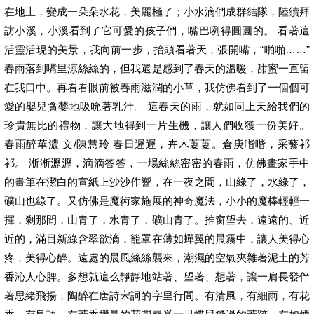
在地上，變成一朵朵水花，美麗極了；小水滴們成群結隊，陸續拜
訪小溪，小溪看到了它可愛的孩子們，嘴巴咧得圓圓的。 看著這
活靈活現的美景，我向前一步，抬頭看著天，張開嘴，“啪啪……”
春雨落到嘴里涼絲絲的，但我還是感到了春天的溫暖，甜蜜一直留
在我口中。再看看眼前被春雨滋潤的小草，我仿佛看到了一個個可
愛的嬰兒貪婪地吸吮著乳汁。 這春天的雨，就如同上天給我們的
珍貴無比的禮物，讓大地得到一片生機，讓人們收獲一份美好。
春雨醉華濃 文/陳慧玲 春日遲遲，卉木萋萋。倉庚喈喈，采蘩祁
祁。 淅淅瀝瀝，滴滴答答，一場絲絲密密的春雨，仿佛畫家手中
的畫筆在潔白的宣紙上沙沙作響，在一夜之間，山綠了，水綠了，
礦山也綠了。又仿佛是魔術家施展的神奇魔法，小小的魔棒輕輕一
揮，剎那間，山青了，水青了，礦山青了。推窗望去，遠遠的、近
近的，滿目新綠含翠欲滴，籠罩在薄如蟬翼的晨霧中，讓人美得心
疼，美得心醉。遠處的晨風絲絲襲來，潮濕的空氣夾雜著泥土的芳
香沁人心脾。多想就這么靜靜地站著、望著、想著，讓一肩長發伴
著思緒飛揚，陶醉在唐詩宋詞的字里行間。有清風，有細雨，有花