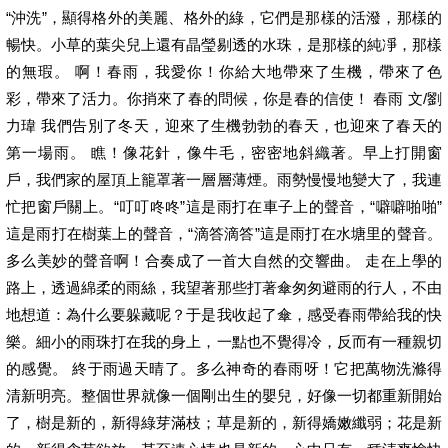
“沖洗”，顯得格外的美麗、格外的綠，它們是那樣的活潑，那樣的
暢快。小草的葉尖兒上還有晶瑩剔透的水珠，是那樣的純凈，那樣
的無瑕。 啊！春雨，我愛你！你給大地帶來了生機，帶來了色
彩，帶來了活力。你捎來了春的問候，你是春的信使！ 春雨 文/劉
力瑋 我們告別了冬天，迎來了生機勃勃的春天，也迎來了春天的
第一場雨。 瞧！像花針，像牛毛，密密地斜織著。早上打開窗
戶，我們家的屋頂上籠罩著一層層薄煙。雨勢慢慢地變大了，我連
忙把窗戶關上。“叮叮咚咚”這是雨打在車子上的聲音，“噼噼啪啪”
這是雨打在樹葉上的聲音，“滴答滴答”這是雨打在水塘里的聲音。
多么美妙的聲音啊！合奏成了一首大自然的交響曲。 走在上學的
路上，透過綿柔的雨絲，我望著那些打著傘匆匆避雨的行人，不由
地想道：為什么要躲藏呢？于是我收起了傘，感受春雨帶給我的快
樂。細小的雨珠打在我的身上，一點也不覺得冷，反而有一種親切
的感覺。 終于雨過天晴了。多么神奇的春雨呀！它把萬物洗滌得
清新明亮。整個世界就像一個剛出生的嬰兒，好像一切都重新開始
了，樹是新的，新得綠芽滿枝；草是新的，新得嬌嫩纖弱；花是新