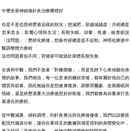
中壢坐骨神經痛針灸治療哪裡好
你是不是也曾經歷過這樣的狀況：想減肥，卻越減越虛；月經總是
忽來忽去，影響心情與生活；長期失眠、頭暈、焦慮，檢查卻說
「沒問題」；歷經化療後，想振作卻總是提不起勁。神岡化療後中
醫調整體力療程
這些問題看似不同，背後卻可能源於身體長期失衡。
在廣和中醫，我們不急著「對癥開藥」，而是先靜下心來傾聽你身
體的故事。我們相信，每一位患者的癥狀背後，都有屬於他自己的
體質與節奏。因此無論你是想健康瘦身、調整荷爾蒙、改善睡眠與
情緒，還是經歷過重大治療後想好好恢復，我們都會為你量身打造
最適合的療程。
從中醫減重、婦科調理，到針灸療法與化療後修復，我們以診脈搭
配現代儀器分析，讓你在看得見的數據與感受得到的身體變化中，
真正找回「平衡的力量」。板橋中醫減肥療程時間長嗎