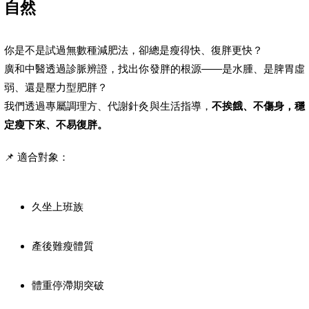
自然
你是不是試過無數種減肥法，卻總是瘦得快、復胖更快？
廣和中醫透過診脈辨證，找出你發胖的根源——是水腫、是脾胃虛
弱、還是壓力型肥胖？
我們透過專屬調理方、代謝針灸與生活指導，
不挨餓、不傷身，穩
定瘦下來、不易復胖。
📌 適合對象：
久坐上班族
產後難瘦體質
體重停滯期突破