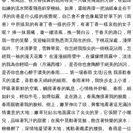
香，有鳥語。在芳香撲鼻的花間尋覓一只蝶兒飛過的芳跡，在如煙
似練的流水間看飛燕斜穿柳絲。如果，還能再撐一把油紙傘走在干
凈的街巷是什么樣的感覺呢，自己會不會也像戴望舒筆下的《雨
巷》中所描寫的有著丁香一樣的芬芳，有著丁香一樣哀怨的女子
呢？ 捧一抹晨曦，邀一縷清風，挽一襲白云，于春天的路口，用
我一世的笑靨，笑迎輪回里熟悉而又陌生的你。于桃花深處，淺彈
低吟。于冰清夢里，雪舞華裳。你怎經我指尖的一樹桃花沾雨，怎
經我一袖的漫天花瓣？ 在漫漫細雨聲中，在朦朦煙雨霧中，淡淡
的我為你輕唱一曲《月滿西樓》。是否你也會陶醉于絕美的詩詞，
是否你也會心醉于濃美的春雨…… 第一場春雨 文/彭云焦 我喜歡春
天的溫柔，喜歡春天綿綿的細雨。 春雨來時，我快步走上小道，
呼吸著新鮮的空氣，觸摸著春的氣息，心情格外舒暢。 春雨，細
如針尖，輕似牛毛，如煙似霧。走在路上，春風撫摸著我的臉龐，
春雨親吻著我的臉頰。樹上，嫩芽伸出了頭，興奮地看著這充滿詩
情畫意的大地；嫩草兒鉆出地面露出了尖尖的芽，它張開了小嘴
兒，品味著乳汁的甜蜜；在風中晃動著笑臉，飽含著快樂的淚水；
柳條醉了，深情地凝望著大地，搖動著纖柔的腰肢。 春雨是一位