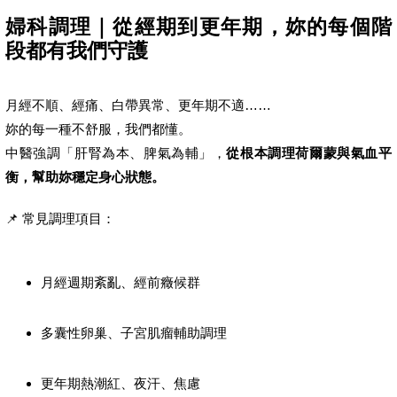
婦科調理｜從經期到更年期，妳的每個階
段都有我們守護
月經不順、經痛、白帶異常、更年期不適……
妳的每一種不舒服，我們都懂。
中醫強調「肝腎為本、脾氣為輔」，
從根本調理荷爾蒙與氣血平
衡，幫助妳穩定身心狀態。
📌 常見調理項目：
月經週期紊亂、經前癥候群
多囊性卵巢、子宮肌瘤輔助調理
更年期熱潮紅、夜汗、焦慮