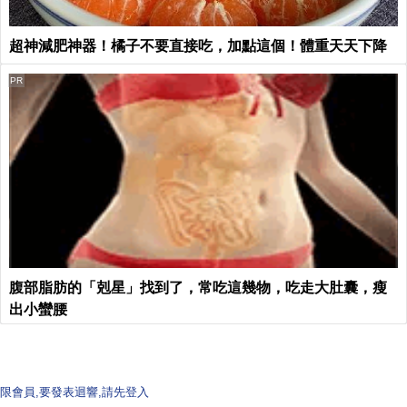
超神減肥神器！橘子不要直接吃，加點這個！體重天天下降
PR
腹部脂肪的「剋星」找到了，常吃這幾物，吃走大肚囊，瘦
出小蠻腰
限會員,要發表迴響,請先登入