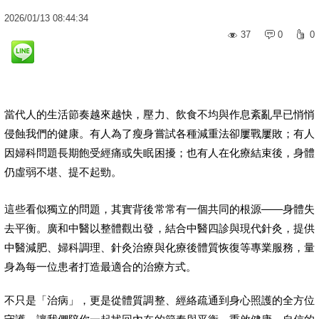
2026
/
01
/
13
08:44:34
37
0
0
當代人的生活節奏越來越快，壓力、飲食不均與作息紊亂早已悄悄
侵蝕我們的健康。有人為了瘦身嘗試各種減重法卻屢戰屢敗；有人
因婦科問題長期飽受經痛或失眠困擾；也有人在化療結束後，身體
仍虛弱不堪、提不起勁。
這些看似獨立的問題，其實背後常常有一個共同的根源——身體失
去平衡。廣和中醫以整體觀出發，結合中醫四診與現代針灸，提供
中醫減肥、婦科調理、針灸治療與化療後體質恢復等專業服務，量
身為每一位患者打造最適合的治療方式。
不只是「治病」，更是從體質調整、經絡疏通到身心照護的全方位