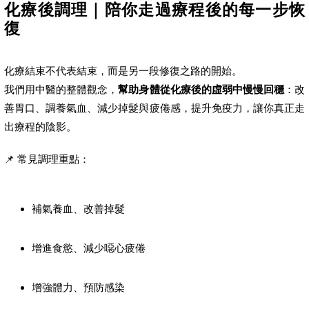
化療後調理｜陪你走過療程後的每一步恢
復
化療結束不代表結束，而是另一段修復之路的開始。
我們用中醫的整體觀念，
幫助身體從化療後的虛弱中慢慢回穩
：改
善胃口、調養氣血、減少掉髮與疲倦感，提升免疫力，讓你真正走
出療程的陰影。
📌 常見調理重點：
補氣養血、改善掉髮
增進食慾、減少噁心疲倦
增強體力、預防感染