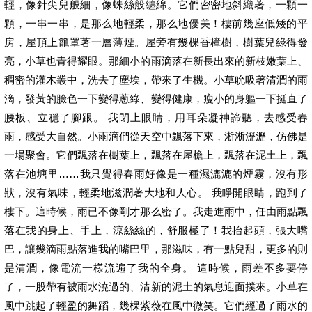
輕，像針尖兒般細，像蛛絲般纏綿。它們密密地斜織著，一顆一
顆，一串一串，是那么地輕柔，那么地優美！樓前幾座低矮的平
房，屋頂上籠罩著一層薄煙。屋旁有幾棵香樟樹，樹葉兒綠得發
亮，小草也青得耀眼。那細小的雨滴落在新長出來的新枝嫩葉上、
稠密的灌木叢中，洗去了塵埃，帶來了生機。小草吮吸著清潤的雨
滴，發黃的臉色一下變得蔥綠、變得健康，瘦小的身軀一下挺直了
腰板、立穩了腳跟。 我閉上眼睛，用耳朵凝神諦聽，去感受春
雨，感受大自然。小雨滴們從天空中飄落下來，淅淅瀝瀝，仿佛是
一場聚會。它們飄落在樹葉上，飄落在屋檐上，飄落在泥土上，飄
落在池塘里……我只覺得春雨好像是一種濕漉漉的煙霧，沒有形
狀，沒有氣味，輕柔地滋潤著大地和人心。 我睜開眼睛，跑到了
樓下。這時候，雨已不像剛才那么密了。我走進雨中，任由雨點飄
落在我的身上、手上，涼絲絲的，舒服極了！我抬起頭，張大嘴
巴，讓幾滴雨點落進我的嘴巴里，那滋味，有一點兒甜，更多的則
是清潤，像電流一樣流遍了我的全身。 這時候，雨差不多要停
了，一股帶有被雨水澆過的、清新的泥土的氣息迎面撲來。小草在
風中跳起了輕盈的舞蹈，幾棵紫薇在風中微笑。它們經過了雨水的