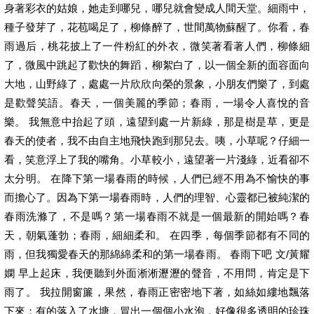
身著彩衣的姑娘，她走到哪兒，哪兒就會變成人間天堂。細雨中，
種子發芽了，花苞喝足了，柳條醉了，世間萬物蘇醒了。你看，春
雨過后，桃花披上了一件粉紅的外衣，微笑著看著人們，柳條細
了，微風中跳起了歡快的舞蹈，柳絮白了，以一個全新的面容面向
大地，山野綠了，處處一片欣欣向榮的景象，小朋友們樂了，到處
是歡聲笑語。春天，一個美麗的季節；春雨，一場令人喜悅的音
樂。 我無意中抬起了頭，遠望到處一片新綠，那是樹是草，更是
春天的使者，我不由自主地飛快跑到那兒去。咦，小草呢？仔細一
看，笑意浮上了我的嘴角。小草較小，遠望著一片淺綠，近看卻不
太分明。 在降下第一場春雨的時候，人們已經不用為不愉快的事
而擔心了。因為下第一場春雨時，人們的理智、心靈都已被純潔的
春雨洗滌了，不是嗎？第一場春雨不就是一個最新的開始嗎？春
天，朝氣蓬勃；春雨，細細柔和。 在四季，每個季節都有不同的
雨，但我獨愛春天的那綿綿柔和的第一場春雨。 春雨下吧 文/黃耀
嫻 早上起床，我便聽到外面淅淅瀝瀝的聲音，不用問，肯定是下
雨了。 我拉開窗簾，果然，春雨正密密地下著，如絲如縷地飄落
下來：有的落入了水塘，冒出一個個小水泡，好像很多透明的珍珠