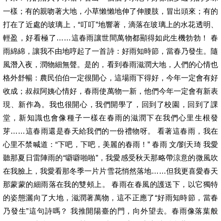
一樣；有的親吻著大地，小草懶懶地伸了伸腰肢，冒出頭來；有的
打在了近處的玻璃上，“叮叮”地響著，滴落在玻璃上的水花透明、
輕盈，好看極了……這春雨讓世間萬物都顯得如此生機勃勃！ 春
雨綿綿，讓我不由地哼起了一首詩：好雨知時節，當春乃發生。隨
風潛入夜，潤物細無聲。是的，看到春雨滋潤大地，人們的心情也
格外舒暢：農民伯伯一定很開心，這場雨下得好，今年一定會有好
收成；叔叔阿姨心情好，春雨使萬物一新，他們今年一定會有新表
現、新作為。我也很開心，我們開學了，回到了校園，回到了課
堂，新知識也會像種子一樣在春雨的滋潤下在我們心里生根發
芽……這春雨還是春天給我們的一份禮物呀。 看著這春雨，我在
心里不禁喊道：“下吧，下吧，美麗的春雨！” 春雨 文/劉天琦 我愛
聽那夏日雷陣雨的“噼噼啪啪”，我愛感受秋天那略帶涼意的微風吹
在我臉上，我愛看那冬季一片片雪花悄然落地……但我更喜愛春天
那蒙蒙的細雨落在我的雙頰上。 春雨在春風的護送下，以它獨特
的姿態灑向了大地，滋潤著萬物，這不正應了“好雨知時節，當春
乃發生”這句詩嗎？ 我推開陽臺的門，向外望去。春雨像落葉般