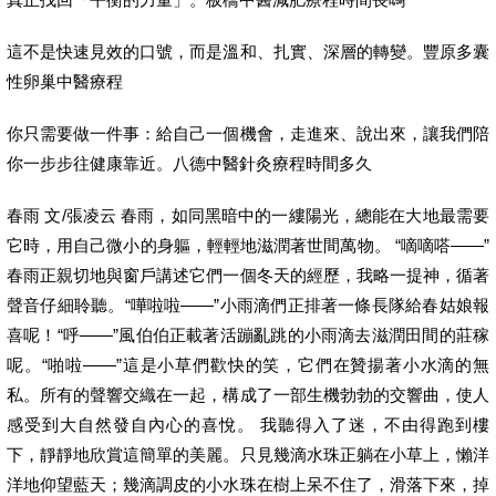
這不是快速見效的口號，而是溫和、扎實、深層的轉變。豐原多囊
性卵巢中醫療程
你只需要做一件事：給自己一個機會，走進來、說出來，讓我們陪
你一步步往健康靠近。八德中醫針灸療程時間多久
春雨 文/張凌云 春雨，如同黑暗中的一縷陽光，總能在大地最需要
它時，用自己微小的身軀，輕輕地滋潤著世間萬物。 “嘀嘀嗒——”
春雨正親切地與窗戶講述它們一個冬天的經歷，我略一提神，循著
聲音仔細聆聽。“嘩啦啦——”小雨滴們正排著一條長隊給春姑娘報
喜呢！“呼——”風伯伯正載著活蹦亂跳的小雨滴去滋潤田間的莊稼
呢。“啪啦——”這是小草們歡快的笑，它們在贊揚著小水滴的無
私。所有的聲響交織在一起，構成了一部生機勃勃的交響曲，使人
感受到大自然發自內心的喜悅。 我聽得入了迷，不由得跑到樓
下，靜靜地欣賞這簡單的美麗。只見幾滴水珠正躺在小草上，懶洋
洋地仰望藍天；幾滴調皮的小水珠在樹上呆不住了，滑落下來，掉