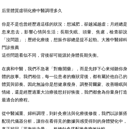
后里體質虛弱化療中醫調理多久
你是不是也曾經歷過這樣的狀況：想減肥，卻越減越虛；月經總是
忽來忽去，影響心情與生活；長期失眠、頭暈、焦慮，檢查卻說
「沒問題」；歷經化療後，想振作卻總是提不起勁。大雅中醫婦科
門診推薦
這些問題看似不同，背後卻可能源於身體長期失衡。
在廣和中醫，我們不急著「對癥開藥」，而是先靜下心來傾聽你身
體的故事。我們相信，每一位患者的癥狀背後，都有屬於他自己的
體質與節奏。因此無論你是想健康瘦身、調整荷爾蒙、改善睡眠與
情緒，還是經歷過重大治療後想好好恢復，我們都會為你量身打造
最適合的療程。
從中醫減重、婦科調理，到針灸療法與化療後修復，我們以診脈搭
配現代儀器分析，讓你在看得見的數據與感受得到的身體變化中，
真正找回「平衡的力量」。板橋針灸搭配推拿療效比較