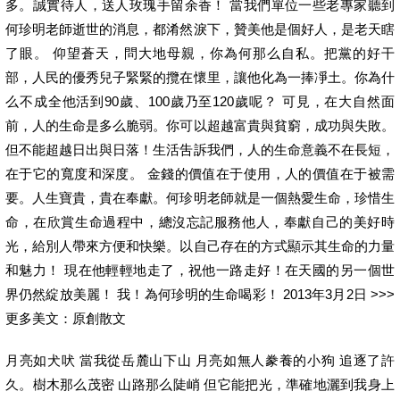
多。誠實待人，送人玫瑰手留余香！ 當我們單位一些老專家聽到
何珍明老師逝世的消息，都淆然淚下，贊美他是個好人，是老天瞎
了眼。 仰望蒼天，問大地母親，你為何那么自私。把黨的好干
部，人民的優秀兒子緊緊的攬在懷里，讓他化為一捧凈土。你為什
么不成全他活到90歲、100歲乃至120歲呢？ 可見，在大自然面
前，人的生命是多么脆弱。你可以超越富貴與貧窮，成功與失敗。
但不能超越日出與日落！生活吿訴我們，人的生命意義不在長短，
在于它的寬度和深度。 金錢的價值在于使用，人的價值在于被需
要。人生寶貴，貴在奉獻。何珍明老師就是一個熱愛生命，珍惜生
命，在欣賞生命過程中，總沒忘記服務他人，奉獻自己的美好時
光，給別人帶來方便和快樂。以自己存在的方式顯示其生命的力量
和魅力！ 現在他輕輕地走了，祝他一路走好！在天國的另一個世
界仍然綻放美麗！ 我！為何珍明的生命喝彩！ 2013年3月2日 >>>
更多美文：原創散文
月亮如犬吠 當我從岳麓山下山 月亮如無人豢養的小狗 追逐了許
久。樹木那么茂密 山路那么陡峭 但它能把光，準確地灑到我身上