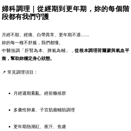
婦科調理｜從經期到更年期，妳的每個階
段都有我們守護
月經不順、經痛、白帶異常、更年期不適……
妳的每一種不舒服，我們都懂。
中醫強調「肝腎為本、脾氣為輔」，
從根本調理荷爾蒙與氣血平
衡，幫助妳穩定身心狀態。
📌 常見調理項目：
月經週期紊亂、經前癥候群
多囊性卵巢、子宮肌瘤輔助調理
更年期熱潮紅、夜汗、焦慮