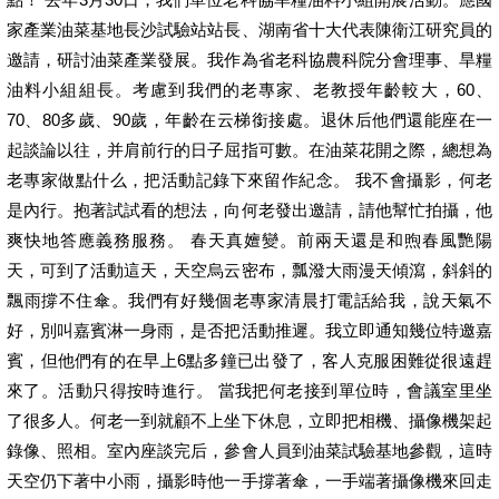
家產業油菜基地長沙試驗站站長、湖南省十大代表陳衛江研究員的
邀請，研討油菜產業發展。我作為省老科協農科院分會理事、旱糧
油料小組組長。考慮到我們的老專家、老教授年齡較大，60、
70、80多歲、90歲，年齡在云梯銜接處。退休后他們還能座在一
起談論以往，并肩前行的日子屈指可數。在油菜花開之際，總想為
老專家做點什么，把活動記錄下來留作紀念。 我不會攝影，何老
是內行。抱著試試看的想法，向何老發出邀請，請他幫忙拍攝，他
爽快地答應義務服務。 春天真嬗變。前兩天還是和煦春風艷陽
天，可到了活動這天，天空烏云密布，瓢潑大雨漫天傾瀉，斜斜的
飄雨撐不住傘。我們有好幾個老專家清晨打電話給我，說天氣不
好，別叫嘉賓淋一身雨，是否把活動推遲。我立即通知幾位特邀嘉
賓，但他們有的在早上6點多鐘已出發了，客人克服困難從很遠趕
來了。活動只得按時進行。 當我把何老接到單位時，會議室里坐
了很多人。何老一到就顧不上坐下休息，立即把相機、攝像機架起
錄像、照相。室內座談完后，參會人員到油菜試驗基地參觀，這時
天空仍下著中小雨，攝影時他一手撐著傘，一手端著攝像機來回走