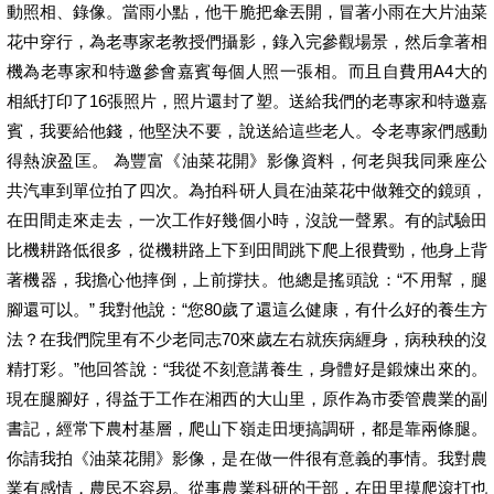
動照相、錄像。當雨小點，他干脆把傘丟開，冒著小雨在大片油菜
花中穿行，為老專家老教授們攝影，錄入完參觀場景，然后拿著相
機為老專家和特邀參會嘉賓每個人照一張相。而且自費用A4大的
相紙打印了16張照片，照片還封了塑。送給我們的老專家和特邀嘉
賓，我要給他錢，他堅決不要，說送給這些老人。令老專家們感動
得熱淚盈匡。 為豐富《油菜花開》影像資料，何老與我同乘座公
共汽車到單位拍了四次。為拍科研人員在油菜花中做雜交的鏡頭，
在田間走來走去，一次工作好幾個小時，沒說一聲累。有的試驗田
比機耕路低很多，從機耕路上下到田間跳下爬上很費勁，他身上背
著機器，我擔心他摔倒，上前撐扶。他總是搖頭說：“不用幫，腿
腳還可以。” 我對他說：“您80歲了還這么健康，有什么好的養生方
法？在我們院里有不少老同志70來歲左右就疾病緾身，病秧秧的沒
精打彩。”他回答說：“我從不刻意講養生，身體好是鍛煉出來的。
現在腿腳好，得益于工作在湘西的大山里，原作為市委管農業的副
書記，經常下農村基層，爬山下嶺走田埂搞調研，都是靠兩條腿。
你請我拍《油菜花開》影像，是在做一件很有意義的事情。我對農
業有感情，農民不容易。從事農業科研的干部，在田里摸爬滾打也