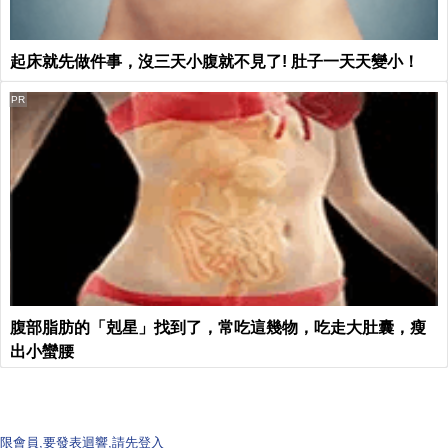
起床就先做件事，沒三天小腹就不見了! 肚子一天天變小！
PR
腹部脂肪的「剋星」找到了，常吃這幾物，吃走大肚囊，瘦
出小蠻腰
限會員,要發表迴響,請先登入