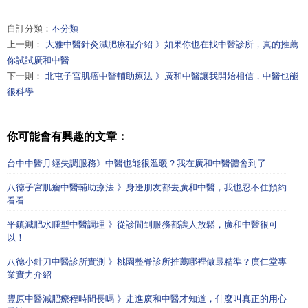
自訂分類：
不分類
上一則：
大雅中醫針灸減肥療程介紹 》如果你也在找中醫診所，真的推薦
你試試廣和中醫
下一則：
北屯子宮肌瘤中醫輔助療法 》廣和中醫讓我開始相信，中醫也能
很科學
你可能會有興趣的文章：
台中中醫月經失調服務》中醫也能很溫暖？我在廣和中醫體會到了
八德子宮肌瘤中醫輔助療法 》身邊朋友都去廣和中醫，我也忍不住預約
看看
平鎮減肥水腫型中醫調理 》從診間到服務都讓人放鬆，廣和中醫很可
以！
八德小針刀中醫診所實測 》桃園整脊診所推薦哪裡做最精準？廣仁堂專
業實力介紹
豐原中醫減肥療程時間長嗎 》走進廣和中醫才知道，什麼叫真正的用心