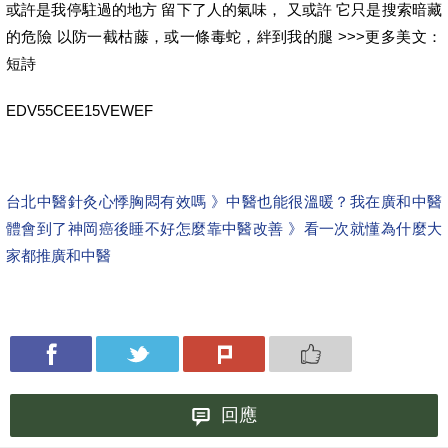
或許是我停駐過的地方 留下了人的氣味， 又或許 它只是搜索暗藏
的危險 以防一截枯藤，或一條毒蛇，絆到我的腿 >>>更多美文：
短詩
EDV55CEE15VEWEF
台北中醫針灸心悸胸悶有效嗎 》中醫也能很溫暖？我在廣和中醫
體會到了
神岡癌後睡不好怎麼靠中醫改善 》看一次就懂為什麼大
家都推廣和中醫
回應