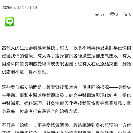
2026
/
02
/
07
17:31:19
37
0
0
當代人的生活節奏越來越快，壓力、飲食不均與作息紊亂早已悄悄
侵蝕我們的健康。有人為了瘦身嘗試各種減重法卻屢戰屢敗；有人
因婦科問題長期飽受經痛或失眠困擾；也有人在化療結束後，身體
仍虛弱不堪、提不起勁。
這些看似獨立的問題，其實背後常常有一個共同的根源——身體失
去平衡。廣和中醫以整體觀出發，結合中醫四診與現代針灸，提供
中醫減肥、婦科調理、針灸治療與化療後體質恢復等專業服務，量
身為每一位患者打造最適合的治療方式。
不只是「治病」，更是從體質調整、經絡疏通到身心照護的全方位