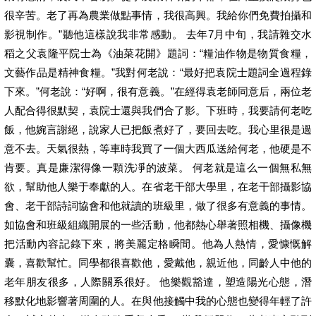
很辛苦。老了再為農業做點事情，我很高興。我給你們免費拍攝和
影視制作。”聽他這樣說我非常感動。 去年7月中旬，我請雜交水
稻之父袁隆平院士為《油菜花開》題詞：“糧油作物是物質食糧，
文藝作品是精神食糧。”我對何老說：“最好把袁院士題詞全過程錄
下來。”何老說：“好啊，很有意義。”在經得袁老師同意后，兩位老
人配合得很默契，袁院士還與我們合了影。下班時，我要請何老吃
飯，他婉言謝絕，說家人已把飯煮好了，要回去吃。我心里很是過
意不去。天氣很熱，等車時我買了一個大西瓜送給何老，他硬是不
肯要。真是廉潔得像一顆洗凈的波菜。 何老就是這么一個無私無
欲，幫助他人樂于奉獻的人。在省老干部大學里，在老干部攝影協
會、老干部詩詞協會和他就讀的班級里，做了很多有意義的事情。
如協會和班級組織開展的一些活動，他都熱心舉著照相機、攝像機
把活動內容記錄下來，將美麗定格瞬間。他為人熱情，愛慷慨解
囊，喜歡幫忙。同學都很喜歡他，愛戴他，親近他，同齡人中他的
老年朋友很多，人際關系很好。 他樂觀豁達，塑造陽光心態，潛
移默化地影響著周圍的人。在與他接觸中我的心態也變得年輕了許