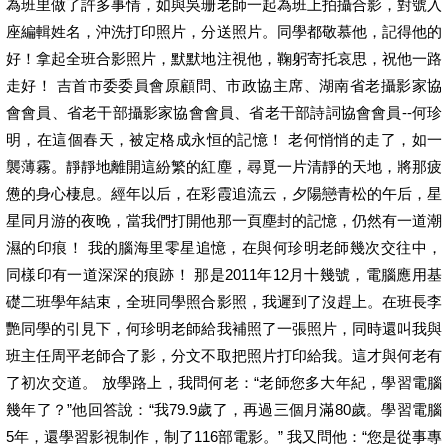
為班里做了許多事情，如與吳珊老師一起為班上拍攝合影，對號入
座編輯姓名，沖洗打印照片，分送照片。同學都敬慕他，記得他的
好！拿起全班合影照片，默默地注視他，鞠躬寄托哀思，祝他一路
走好！ 吉首市委委員會原顧問、市政協主席、湖南省老攝影家協
會會員、省老干部攝影家協會會員、省老干部詩詞協會會員--何珍
明，在這個春天，被定格成永恒的記憶！ 老何悄悄的走了，如一
襲薄霧。靜靜地離開這紛繁的紅塵，尋覓一片清靜的天地，將那疲
憊的身心棲息。經年以后，在彩霞追流云，夕陽戀青松的午后，星
星同月游的夜晚，當我們打開他那一頁塵封的記憶，仍然有一道潮
濕的印痕！ 我的腦海里零星追憶，在與何珍明老師幾次交往中，
同樣印有一道深深的痕跡！ 那是2011年12月十幾號，電腦應用基
礎二班學年結束，全班同學照合影照，我遲到了沒趕上。在班長李
艷同學的引見下，何珍明老師給我補照了一張照片，同時還叫我與
班主任周平老師合了影，分文不取把照片打印給我。這才與何老有
了初次交道。 放學路上，我問何老：“老師您多大年紀，學習電腦
幾年了？”他回答說：“我79.9歲了，再過三個月滿80歲。學習電腦
5年，還學習影視制作，制了116部電影。” 我又問他：“您是從事專