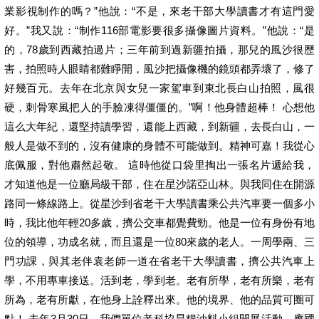
業影視制作的嗎？”他說：“不是，來老干部大學讀書才有這門愛
好。”我又說：“制作116部電影要很多攝像圖片資料。”他說：“是
的，78歲到西藏拍過片；三年前到過新疆拍攝，那兒的風沙很歷
害，拍照時人眼睛都難睜開，風沙把攝像機的鏡頭都弄壞了，修了
好幾百元。去年在北京與女兒一家駕車到東北長白山拍照，風很
硬，刺骨寒風把人的手臉凍得僵僵的。”啊！他身體超棒！ 心想他
這么大年紀，還堅持讀學習，還能上西藏，到新疆，去長白山，一
般人是做不到的，沒有健康的身體不可能做到。精神可嘉！我從心
底佩服，對他肅然起敬。 這時他從口袋里掏出一張名片遞給我，
才知道他是一位廳局級干部，住在星沙諾亞山林。與我同住在開源
路同一條線路上。從星沙到省老干大學讀書乘公共汽車要一個多小
時，我比他年輕20多歲，擠公交車都覺費勁。他是一位有身份有地
位的領導，功成名就，而且還是一位80來歲的老人。一周學兩、三
門功課，與其老伴袁老師一道在省老干大學讀書，擠公共汽車上
學，不用專車接送。活到老，學到老。老有所學，老有所樂，老有
所為，老有所獻，在他身上詮釋出來。他的境界、他的品質可圈可
點！ 去年3月30日，我們單位老科協旱糧油料小組開展活動。應國