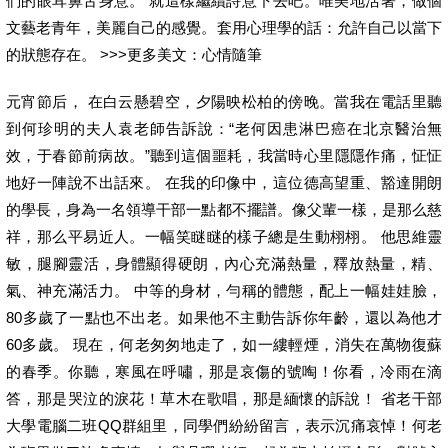
們的眼耳鼻舌身意。 就這樣繼續詩意下去吧。唯美地活著，做個
文藝老青年，美麗自己的感覺。套用心理學的話：允許自己以當下
的狀態存在。 >>>更多美文：心情隨筆
元宵節后， 在白云懸碧空，夕陽映松柏的傍晚。當我在電話里聽
到何珍明的夫人袁老師告訴說：“老何因患淋巴癌在北京醫治無
效，于春節前病故。”聽到這個噩耗，我當時心里隱隱作痛，怔怔
地好一陣說不出話來。 在我的印像中，這位德高望重、豁達開朗
的學長，身為一名領導干部一點都不擺譜。像父輩一樣，是那么慈
祥，那么平易近人。一幅笑瞇瞇的樣子總是生動栩栩。 他思維靈
敏，腿腳靈活，身體顯得硬朗，內心充滿熱量，釋放熱量，精、
氣、神充滿活力。 中等的身材，勻稱的體態，配上一幅娃娃臉，
80多歲了一點也不出老。如果他不主動告訴你年齡，還以為他才
60多歲。 現在，何老匆匆地走了，如一縷輕煙，消失在萬物復蘇
的春季。你聽，寒風在呼嘯，那是哀傷的號啕！你看，冷雨在滴
答，那是哭泣的淚花！草木在歌唱，那是緬懷的訴說！ 省老干部
大學電腦二班QQ群組里，同學們紛紛留言，表示沉痛哀悼！何老