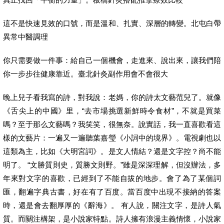
這不是快速見效的口號，而是溫和、扎實、深層的轉變。北屯白帶
異常中醫調理
你只需要做一件事：給自己一個機會，走進來、說出來，讓我們陪
你一步步往健康靠近。臺北針灸副作用會不會很大
晚上兒子看我寫的詩，對我說：老媽，你的詩太文藝范兒了。就像
《舌尖上的中國》里，“去市場挑選新鮮時令食材”，不就是買菜
嗎？至于那么文藝嗎？我笑笑，很無奈。說實話，我一直喜歡看這
樣的文藝片：一遍又一遍聽葉嘉瑩《小詞中的境界》。電視劇也以
這類為主，比如《大明宮詞》。是文人情結？還是文字控？尚不能
明了。 “文勝質則史，質勝文則野。”雖是深深理解，但沒辦法，多
年來對文字的喜歡，已經到了不能自拔的地步。會了為了某個詞
匯，翻遍字典古書，好在有了百度。當百度中出現不接納的答案
時，還是會去翻厚厚的《辭海》。 有人說，關注文字，是詩人氣
質。而關注構架，是小說家特點。詩人擁有浪漫主義情懷，小說家