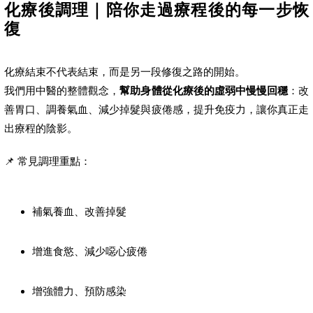
化療後調理｜陪你走過療程後的每一步恢
復
化療結束不代表結束，而是另一段修復之路的開始。
我們用中醫的整體觀念，
幫助身體從化療後的虛弱中慢慢回穩
：改
善胃口、調養氣血、減少掉髮與疲倦感，提升免疫力，讓你真正走
出療程的陰影。
📌 常見調理重點：
補氣養血、改善掉髮
增進食慾、減少噁心疲倦
增強體力、預防感染