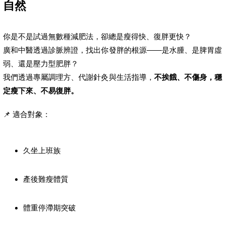
自然
你是不是試過無數種減肥法，卻總是瘦得快、復胖更快？
廣和中醫透過診脈辨證，找出你發胖的根源——是水腫、是脾胃虛
弱、還是壓力型肥胖？
我們透過專屬調理方、代謝針灸與生活指導，
不挨餓、不傷身，穩
定瘦下來、不易復胖。
📌 適合對象：
久坐上班族
產後難瘦體質
體重停滯期突破