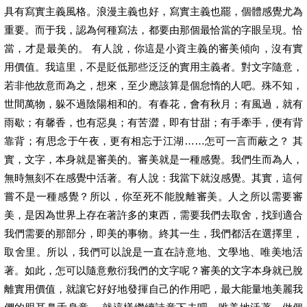
具有寫實主義風格。浪漫主義也好，寫實主義也罷，個體感覺尤為
重要。而于我，認為何種寫法，都要由那個最恰當的字眼呈現。恰
當，才是最美的。 有人說，你這是小資主義的審美傾向，沒有實
用價值。我這里，不是貶低那些泛泛的實用主義者。對文字隨意，
若非他故意而為之，想來，至少應該算是個怠惰的人吧。殊不知，
世間萬物，躲不過陰陽相和的。有春花，會有秋月；有風過，就有
雨歇；有馨香，也有惡臭；有苦澀，即有甘甜；有手牽手，便有背
靠背；有思念于午夜，更有相忘于江湖……怎可一言而蔽之？ 其
實，文字，本身就是審美的。審美就是一種感覺。我們生而為人，
無時無刻不在感覺中活著。有人說：我當下就沒感覺。其實，這何
嘗不是一種感覺？所以，你至死不能脫離審美。人之所以需要審
美，是因為世界上存在著許多的東西，需要我們去取舍，找到適合
我們需要的那部分，即美的事物。終其一生，我們都活在選擇里，
取舍里。所以，我們可以說是一直在詩意地、文學地、唯美地活
著。如此，怎可以隨意敷衍我們的文字呢？審美的文字本身就已脫
離實用價值，就讓它好好地發揮自己的作用吧，最大能量地美麗我