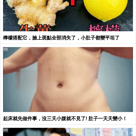
檸檬搭配它，臉上斑點全部消失了，小肚子都變平坦了
PR
起床就先做件事，沒三天小腹就不見了! 肚子一天天變小！
PR