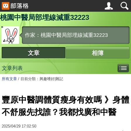
桃園中醫局部埋線減重32223
作家：桃園中醫局部埋線減重32223
文章
相簿
文章列表
所有文章
/
目前分類：興趣嗜好|雜記
豐原中醫調體質瘦身有效嗎 》身體
不舒服先找誰？我都找廣和中醫
2025
/
04
/
29
17:02:50