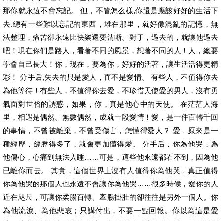
那你就永遠不會忘記。 但，不管怎么樣,你還是應該好好的生活下
去.總有一些難以忘記的東西，堆在那里，就好像混亂的記憶，無
法整理，痛苦卻永遠比快樂還要清晰。對于，過去的，就讓他過去
吧！現在你們是路人，看著不同的風景，想著不同的人！人，總要
學會自己長大！你，現在，要為你，好好的活著，讓生活活得更精
彩！ 分手后,失去的只是愛人，而不是愛情。 有些人，不值得你去
為他等待！有些人，不值得你去愛，不珍惜天使愛的男人，沒有勇
氣面對世俗的誘惑，如果，你，真是他心中的天使。 在茫茫人海
里，相遇是偶然。無數偶然，成就一段愛情！愛，是一件百轉千回
的事情，不曾被離棄，不曾受傷害，怎懂得愛人？ 愛，原來是一
種經歷，經歷得多了，就會更加懂得愛。 分手后，你為他哭，為
他傷心，心痛到無法入睡……可是，這些他永遠都看不到，因為他
已離你而去。 其實，這個世界上沒有人值得你為他哭，真正值得
你為他哭的那個人也永遠不會讓你為他哭……很多時候，愛你的人
近在咫尺，可讓你柔腸百轉、牽腸掛肚的卻往往是另外一個人。你
為他流淚、為他悲哀；只講付出，不要一點回報。你以為這是愛