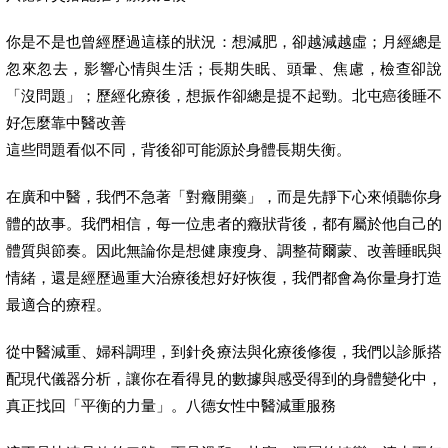
你是不是也曾經歷過這樣的狀況：想減肥，卻越減越虛；月經總是
忽來忽去，影響心情與生活；長期失眠、頭暈、焦慮，檢查卻說
「沒問題」；歷經化療後，想振作卻總是提不起勁。北屯癌後睡不
好怎麼靠中醫改善
這些問題看似不同，背後卻可能源於身體長期失衡。
在廣和中醫，我們不急著「對癥開藥」，而是先靜下心來傾聽你身
體的故事。我們相信，每一位患者的癥狀背後，都有屬於他自己的
體質與節奏。因此無論你是想健康瘦身、調整荷爾蒙、改善睡眠與
情緒，還是經歷過重大治療後想好好恢復，我們都會為你量身打造
最適合的療程。
從中醫減重、婦科調理，到針灸療法與化療後修復，我們以診脈搭
配現代儀器分析，讓你在看得見的數據與感受得到的身體變化中，
真正找回「平衡的力量」。八德女性中醫減重服務