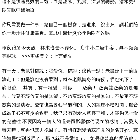
這不是快速見效的口號，而是溫和、扎實、深層的轉變。清水更年
期失眠中醫治療
你只需要做一件事：給自己一個機會，走進來、說出來，讓我們陪
你一步步往健康靠近。臺北中醫針灸心悸胸悶有效嗎
昨夜踉蹌今夜酘，杯來盞去不停休。 店中小二座中客，無不頻頻
亮眼球。 >>>更多美文：七言絕句
有一天，老鼠對貓說：我愛你。貓說：滾遠一點！老鼠流下一滴眼
淚走了；但是誰也沒有看到，就在老鼠轉身的時候，貓也流下了一
滴眼淚.....其實，有一種愛，叫做－－放棄！ 放棄該放棄的是無
奈，放棄不該放棄的是無能，不放棄該放棄的是無知，不放棄不該
放棄的是執著。愛情也需要心平氣和的。人的經歷不盡相同，磨合
成為了必不可少的過程，我們只有對愛人寬容平和，才能夠保持愛
的完整性.不要因為一個人的過去而影響你們現在的感情，當愛人
離去時，就再也無力挽回了。有時在想愛情或許真的莫名其妙。或
許如果找到道理了，那也就不是愛情了。 如果你曾真的愛過他，