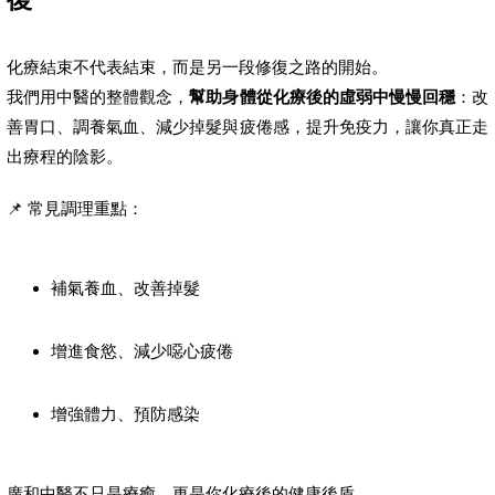
化療結束不代表結束，而是另一段修復之路的開始。
我們用中醫的整體觀念，
幫助身體從化療後的虛弱中慢慢回穩
：改
善胃口、調養氣血、減少掉髮與疲倦感，提升免疫力，讓你真正走
出療程的陰影。
📌 常見調理重點：
補氣養血、改善掉髮
增進食慾、減少噁心疲倦
增強體力、預防感染
廣和中醫不只是療癒，更是你化療後的健康後盾。