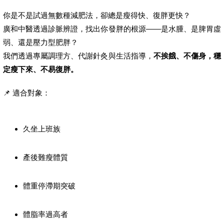
你是不是試過無數種減肥法，卻總是瘦得快、復胖更快？
廣和中醫透過診脈辨證，找出你發胖的根源——是水腫、是脾胃虛
弱、還是壓力型肥胖？
我們透過專屬調理方、代謝針灸與生活指導，
不挨餓、不傷身，穩
定瘦下來、不易復胖。
📌 適合對象：
久坐上班族
產後難瘦體質
體重停滯期突破
體脂率過高者