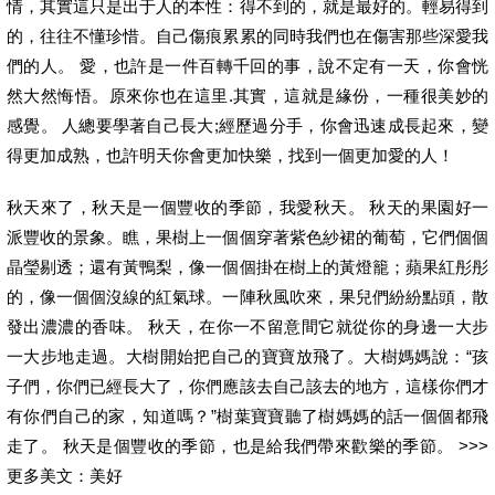
情，其實這只是出于人的本性：得不到的，就是最好的。輕易得到
的，往往不懂珍惜。自己傷痕累累的同時我們也在傷害那些深愛我
們的人。 愛，也許是一件百轉千回的事，說不定有一天，你會恍
然大然悔悟。原來你也在這里.其實，這就是緣份，一種很美妙的
感覺。 人總要學著自己長大;經歷過分手，你會迅速成長起來，變
得更加成熟，也許明天你會更加快樂，找到一個更加愛的人！
秋天來了，秋天是一個豐收的季節，我愛秋天。 秋天的果園好一
派豐收的景象。瞧，果樹上一個個穿著紫色紗裙的葡萄，它們個個
晶瑩剔透；還有黃鴨梨，像一個個掛在樹上的黃燈籠；蘋果紅彤彤
的，像一個個沒線的紅氣球。一陣秋風吹來，果兒們紛紛點頭，散
發出濃濃的香味。 秋天，在你一不留意間它就從你的身邊一大步
一大步地走過。大樹開始把自己的寶寶放飛了。大樹媽媽說：“孩
子們，你們已經長大了，你們應該去自己該去的地方，這樣你們才
有你們自己的家，知道嗎？”樹葉寶寶聽了樹媽媽的話一個個都飛
走了。 秋天是個豐收的季節，也是給我們帶來歡樂的季節。 >>>
更多美文：美好