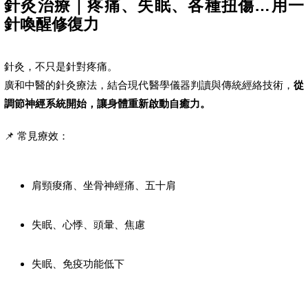
針灸治療｜疼痛、失眠、各種扭傷…用一
針喚醒修復力
針灸，不只是針對疼痛。
廣和中醫的針灸療法，結合現代醫學儀器判讀與傳統經絡技術，
從
調節神經系統開始，讓身體重新啟動自癒力。
📌 常見療效：
肩頸痠痛、坐骨神經痛、五十肩
失眠、心悸、頭暈、焦慮
失眠、免疫功能低下