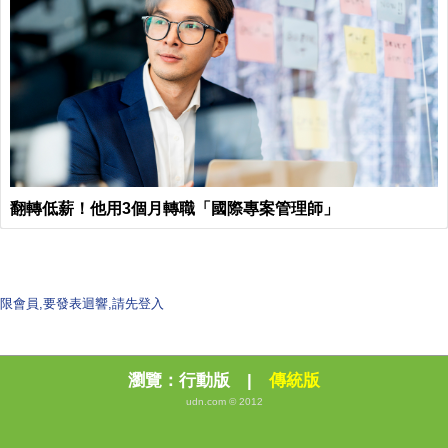
翻轉低薪！他用3個月轉職「國際專案管理師」
限會員,要發表迴響,請先登入
瀏覽：
行動版
|
傳統版
udn.com © 2012