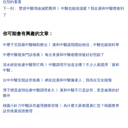
住預約看看
下一則：
豐原中醫埋線減肥費用 》中醫也能很溫暖？我在廣和中醫體會到
了
你可能會有興趣的文章：
中壢子宮肌瘤中醫輔助療法 》廣和中醫讓我開始相信，中醫也能很科學
中壢中醫瘦身門診推薦 》每次來廣和中醫都覺得被好好照顧了
清水經前焦慮中醫幫忙嗎 》中醫調理不知道去哪？不少人都選擇「廣和
中醫」
台中中醫安胎診所推薦 》網友說廣和中醫像家人，我現在完全能懂
潭子體質虛弱化療中醫調理多久 》廣和中醫不只是診所，更是健康的好
夥伴
桃園小針刀中醫診所處理腰痠背痛 》為什麼大家都選廣仁堂？桃園整脊
診所推薦原因整理