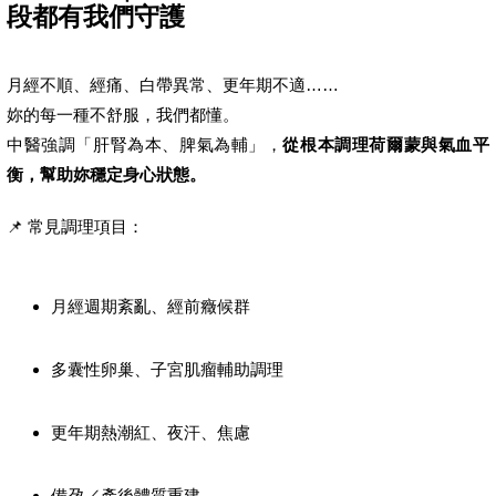
段都有我們守護
月經不順、經痛、白帶異常、更年期不適……
妳的每一種不舒服，我們都懂。
中醫強調「肝腎為本、脾氣為輔」，
從根本調理荷爾蒙與氣血平
衡，幫助妳穩定身心狀態。
📌 常見調理項目：
月經週期紊亂、經前癥候群
多囊性卵巢、子宮肌瘤輔助調理
更年期熱潮紅、夜汗、焦慮
備孕／產後體質重建