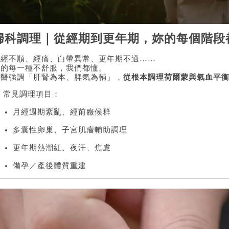
婦科調理｜從經期到更年期，妳的每個階段
月經不順、經痛、白帶異常、更年期不適……
妳的每一種不舒服，我們都懂。
中醫強調「肝腎為本、脾氣為輔」，
從根本調理荷爾蒙與氣血平
 常見調理項目：
月經週期紊亂、經前癥候群
多囊性卵巢、子宮肌瘤輔助調理
更年期熱潮紅、夜汗、焦慮
備孕／產後體質重建