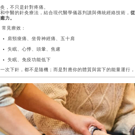
針灸，不只是針對疼痛。
廣和中醫的針灸療法，結合現代醫學儀器判讀與傳統經絡技術，
自癒力。
 常見療效：
肩頸痠痛、坐骨神經痛、五十肩
失眠、心悸、頭暈、焦慮
失眠、免疫功能低下
每一次下針，都不是隨機；而是對應你的體質與當下的能量運行