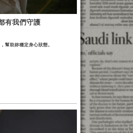
都有我們守護
衡，幫助妳穩定身心狀態。