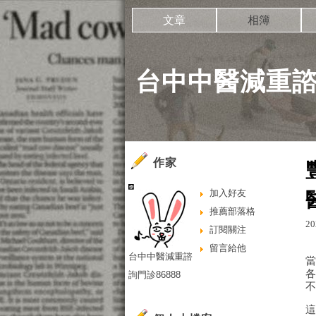
文章
相簿
台中中醫減重諮詢
作家
加入好友
推薦部落格
20
訂閱關注
留言給他
台中中醫減重諮
詢門診86888