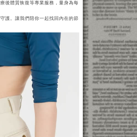
化療後體質恢復等專業服務，量身為每
位守護。讓我們陪你一起找回內在的節