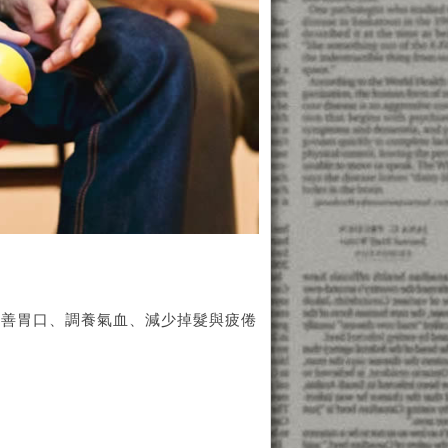
改善胃口、調養氣血、減少掉髮與疲倦