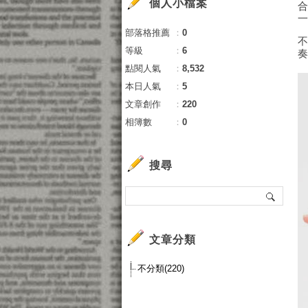
個人小檔案
部落格推薦
：
0
等級
：
6
點閱人氣
：
8,532
本日人氣
：
5
文章創作
：
220
相簿數
：
0
搜尋
文章分類
不分類(220)