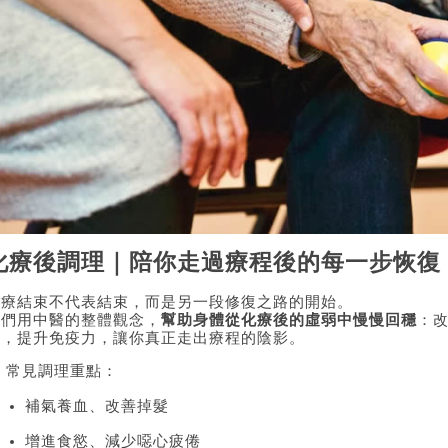
化療後調理｜陪你走過療程後的每一步恢復
化療結束不代表結束，而是另一段修復之路的開始。
我們用中醫的整體觀念，
幫助身體從化療後的虛弱中慢慢回穩
：
感，提升免疫力，讓你真正走出療程的陰影。
 常見調理重點：
補氣養血、改善掉髮
增進食慾、減少噁心疲倦