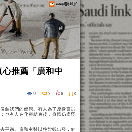
udn網路城邦
真心推薦「廣和中
43
0
0
0
悄侵蝕我們的健康。有人為了瘦身嘗試
擾；也有人在化療結束後，身體仍虛弱
失去平衡。廣和中醫以整體觀出發，結