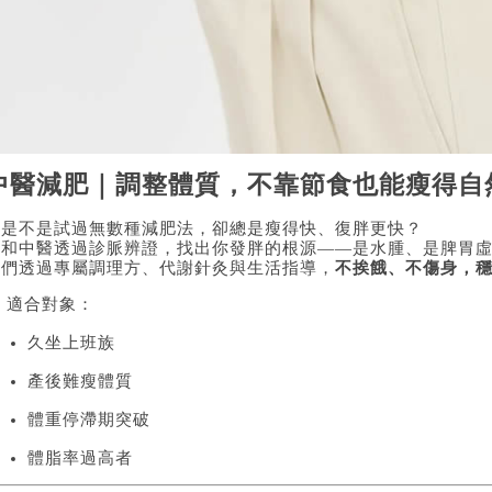
中醫減肥｜調整體質，不靠節食也能瘦得自
你是不是試過無數種減肥法，卻總是瘦得快、復胖更快？
廣和中醫透過診脈辨證，找出你發胖的根源——是水腫、是脾胃
我們透過專屬調理方、代謝針灸與生活指導，
不挨餓、不傷身，
 適合對象：
久坐上班族
產後難瘦體質
體重停滯期突破
體脂率過高者