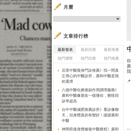
月曆
文章排行榜
最新發表
最新回應
最新推薦
熱門瀏覽
熱門回應
熱門推薦
后里中醫瘦身門診推薦》找一間真
正用心的中醫診所，廣和中醫是我

的選擇
八德中醫化療後副作用調理服務》
廣和中醫像朋友一樣懂你，難怪回
診率超高
台中中醫減肥推薦診所》看診像聊
天，但身體真的有變好！謝謝廣和
中醫
神岡癌後身體修復中醫療程》廣和