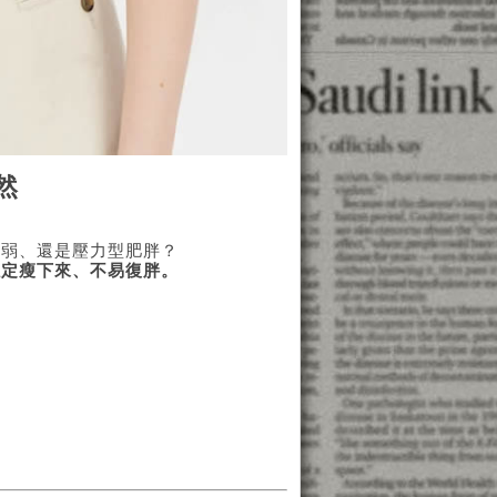
然
虛弱、還是壓力型肥胖？
穩定瘦下來、不易復胖。