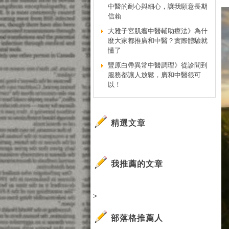
中醫的耐心與細心，讓我願意長期
信賴
大雅子宮肌瘤中醫輔助療法》為什
麼大家都推廣和中醫？實際體驗就
懂了
豐原白帶異常中醫調理》從診間到
服務都讓人放鬆，廣和中醫很可
以！
精選文章
我推薦的文章
>
部落格推薦人