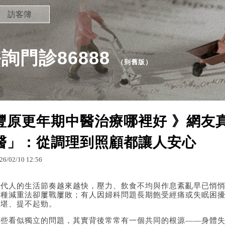
訪客簿
門診86888
（
到舊版
）
豐原更年期中醫治療哪裡好 》網友
醫」：從調理到照顧都讓人安心
26
/
02
/
10
12
:
56
當代人的生活節奏越來越快，壓力、飲食不均與作息紊亂早已悄
各種減重法卻屢戰屢敗；有人因婦科問題長期飽受經痛或失眠困
不堪、提不起勁。
這些看似獨立的問題，其實背後常常有一個共同的根源——身體