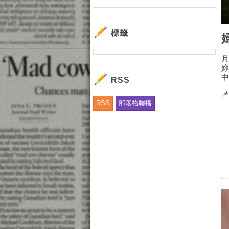
標籤
RSS

RSS
部落格聯播