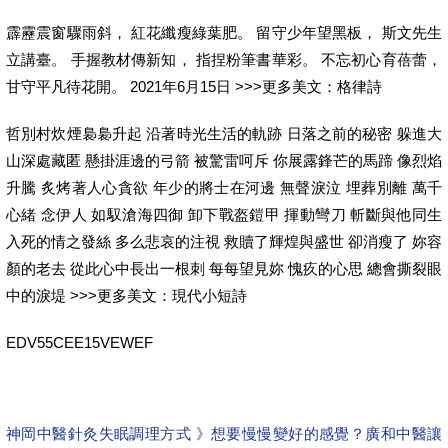
霹靂震窗驟雨斜， 紅花纖瘦綠葉肥。 留守少年望黑板， 斯文先生
立講臺。 手握教材傳新知， 指捏粉筆書華彩。 不忘初心育蓓蕾，
甘守平凡待花開。 2021年6月15日 >>>更多美文：格律詩
哲別村炊煙裊裊升起 沿著時光生活的軌跡 日落之前的秘密 躲進大
山深處藏匿 懸掛涯邊的弓箭 被驚雷呵斥 你展露鋒芒的馬蹄 像烈焰
升騰 炙烤著人心貪欲 年少的將士在河邊 無聲淚泣 埋葬別離 萬千
心緒 念伊人 如馭滄海四御 卸下戰盔鎧甲 揮動彎刀 斬斷與他同生
入死的情之發絲 多么悲哀的注視 救贖了輝煌與盛世 卻消瘦了 妳容
顏的老去 從此心中長出一根刺 每每望見妳 愧疚的心思 總會撕裂眼
中的淚堤 >>>更多美文：現代小短詩
EDV55CEE15VEWEF
神岡中醫針灸失眠調理方式 》想要慢慢變好的感覺？廣和中醫讓