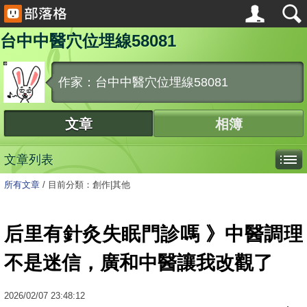
台中中醫穴位埋線58081
作家：台中中醫穴位埋線58081
文章
相簿
文章列表
所有文章
/
目前分類：創作|其他
后里有針灸失眠門診嗎 》中醫調理
不是迷信，廣和中醫讓我改觀了
2026
/
02
/
07
23:48:12