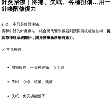
針灸治療｜疼痛、失眠、各種扭傷…用一
針喚醒修復力
針灸，不只是針對疼痛。
廣和中醫的針灸療法，結合現代醫學儀器判讀與傳統經絡技術，
從
調節神經系統開始，讓身體重新啟動自癒力。
📌 常見療效：
肩頸痠痛、坐骨神經痛、五十肩
失眠、心悸、頭暈、焦慮
失眠、免疫功能低下