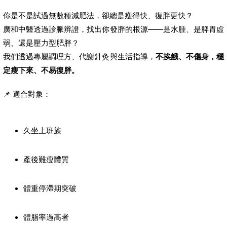
你是不是試過無數種減肥法，卻總是瘦得快、復胖更快？
廣和中醫透過診脈辨證，找出你發胖的根源——是水腫、是脾胃虛
弱、還是壓力型肥胖？
我們透過專屬調理方、代謝針灸與生活指導，
不挨餓、不傷身，穩
定瘦下來、不易復胖。
📌 適合對象：
久坐上班族
產後難瘦體質
體重停滯期突破
體脂率過高者