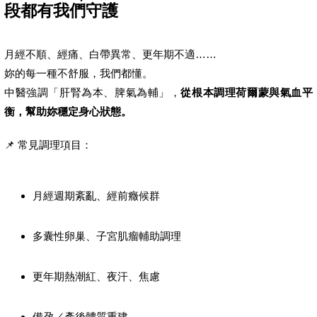
段都有我們守護
月經不順、經痛、白帶異常、更年期不適……
妳的每一種不舒服，我們都懂。
中醫強調「肝腎為本、脾氣為輔」，
從根本調理荷爾蒙與氣血平
衡，幫助妳穩定身心狀態。
📌 常見調理項目：
月經週期紊亂、經前癥候群
多囊性卵巢、子宮肌瘤輔助調理
更年期熱潮紅、夜汗、焦慮
備孕／產後體質重建