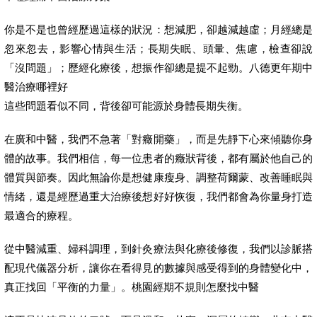
你是不是也曾經歷過這樣的狀況：想減肥，卻越減越虛；月經總是
忽來忽去，影響心情與生活；長期失眠、頭暈、焦慮，檢查卻說
「沒問題」；歷經化療後，想振作卻總是提不起勁。八德更年期中
醫治療哪裡好
這些問題看似不同，背後卻可能源於身體長期失衡。
在廣和中醫，我們不急著「對癥開藥」，而是先靜下心來傾聽你身
體的故事。我們相信，每一位患者的癥狀背後，都有屬於他自己的
體質與節奏。因此無論你是想健康瘦身、調整荷爾蒙、改善睡眠與
情緒，還是經歷過重大治療後想好好恢復，我們都會為你量身打造
最適合的療程。
從中醫減重、婦科調理，到針灸療法與化療後修復，我們以診脈搭
配現代儀器分析，讓你在看得見的數據與感受得到的身體變化中，
真正找回「平衡的力量」。桃園經期不規則怎麼找中醫