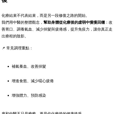
化療結束不代表結束，而是另一段修復之路的開始。
我們用中醫的整體觀念，
幫助身體從化療後的虛弱中慢慢回穩
：改
善胃口、調養氣血、減少掉髮與疲倦感，提升免疫力，讓你真正走
出療程的陰影。
📌 常見調理重點：
補氣養血、改善掉髮
增進食慾、減少噁心疲倦
增強體力、預防感染
廣和中醫不只是療癒，更是你化療後的健康後盾。