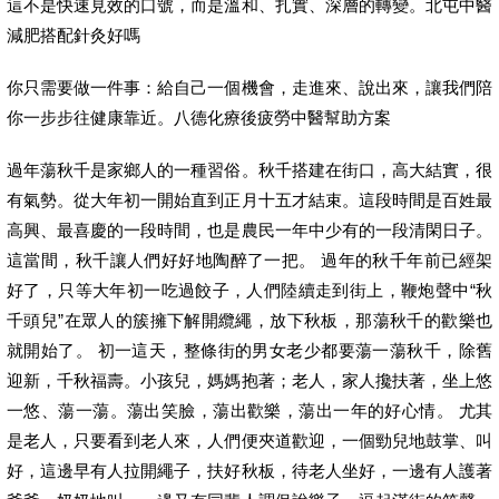
這不是快速見效的口號，而是溫和、扎實、深層的轉變。北屯中醫
減肥搭配針灸好嗎
你只需要做一件事：給自己一個機會，走進來、說出來，讓我們陪
你一步步往健康靠近。八德化療後疲勞中醫幫助方案
過年蕩秋千是家鄉人的一種習俗。秋千搭建在街口，高大結實，很
有氣勢。從大年初一開始直到正月十五才結束。這段時間是百姓最
高興、最喜慶的一段時間，也是農民一年中少有的一段清閑日子。
這當間，秋千讓人們好好地陶醉了一把。 過年的秋千年前已經架
好了，只等大年初一吃過餃子，人們陸續走到街上，鞭炮聲中“秋
千頭兒”在眾人的簇擁下解開纜繩，放下秋板，那蕩秋千的歡樂也
就開始了。 初一這天，整條街的男女老少都要蕩一蕩秋千，除舊
迎新，千秋福壽。小孩兒，媽媽抱著；老人，家人攙扶著，坐上悠
一悠、蕩一蕩。蕩出笑臉，蕩出歡樂，蕩出一年的好心情。 尤其
是老人，只要看到老人來，人們便夾道歡迎，一個勁兒地鼓掌、叫
好，這邊早有人拉開繩子，扶好秋板，待老人坐好，一邊有人護著