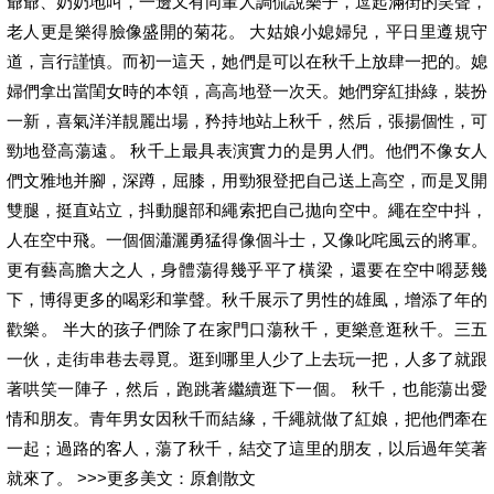
爺爺、奶奶地叫，一邊又有同輩人調侃說樂子，逗起滿街的笑聲，
老人更是樂得臉像盛開的菊花。 大姑娘小媳婦兒，平日里遵規守
道，言行謹慎。而初一這天，她們是可以在秋千上放肆一把的。媳
婦們拿出當閨女時的本領，高高地登一次天。她們穿紅掛綠，裝扮
一新，喜氣洋洋靚麗出場，矜持地站上秋千，然后，張揚個性，可
勁地登高蕩遠。 秋千上最具表演實力的是男人們。他們不像女人
們文雅地并腳，深蹲，屈膝，用勁狠登把自己送上高空，而是叉開
雙腿，挺直站立，抖動腿部和繩索把自己拋向空中。繩在空中抖，
人在空中飛。一個個瀟灑勇猛得像個斗士，又像叱咤風云的將軍。
更有藝高膽大之人，身體蕩得幾乎平了橫梁，還要在空中嘚瑟幾
下，博得更多的喝彩和掌聲。秋千展示了男性的雄風，增添了年的
歡樂。 半大的孩子們除了在家門口蕩秋千，更樂意逛秋千。三五
一伙，走街串巷去尋覓。逛到哪里人少了上去玩一把，人多了就跟
著哄笑一陣子，然后，跑跳著繼續逛下一個。 秋千，也能蕩出愛
情和朋友。青年男女因秋千而結緣，千繩就做了紅娘，把他們牽在
一起；過路的客人，蕩了秋千，結交了這里的朋友，以后過年笑著
就來了。 >>>更多美文：原創散文