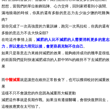
想想，當我們的單位衝鋒陷陣、心力交瘁，回到家裡看到小孩鬧、
滿地狼藉的時候，你真的還有多餘的意志力去少油少鹽的吃雞胸
肉?
當你完成了一次高強度的力量訓練，跑完一次馬拉松，你真的還有
多餘的意志力不去大快朵頤?
在吃這件事情上面，
減肥的人比不減肥的人需要消耗更多的意志
力，所以意志力用完以後，會更容易克制不住自己
。
如果只是靠意志力來維持減肥的效果，能夠維持成功的幾率是很低
的前面我們提到快速減肥成功的人群中95%的維持不下去減肥的效
果
而
中醫減重
就是讓您在維持正常飲食下，也可以獲得較好的減重效
果
這樣不只不會讓您的作息因為減重而大幅更動
減肥這件事就是長期作戰。如果沒有遵循醫囑，會很快復胖回去，
這種效應實在太可怕了。