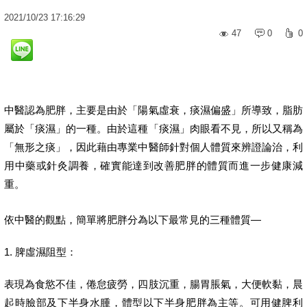
2021
/
10
/
23
17:16:29
47
0
0
中醫認為肥胖，主要是由於「陽氣虛衰，痰濕偏盛」所導致，脂肪
屬於「痰濕」的一種。由於這種「痰濕」肉眼看不見，所以又稱為
「無形之痰」，因此藉由專業中醫師針對個人體質來辨證論治，利
用中藥或針灸調養，確實能達到改善肥胖的體質而進一步健康減
重。
依中醫的觀點，簡單將肥胖分為以下最常見的三種體質—
1. 脾虛濕阻型：
表現為食慾不佳，倦怠疲勞，四肢沉重，腸胃脹氣，大便軟黏，晨
起時臉部及下半身水腫，體型以下半身肥胖為主等。可用健脾利