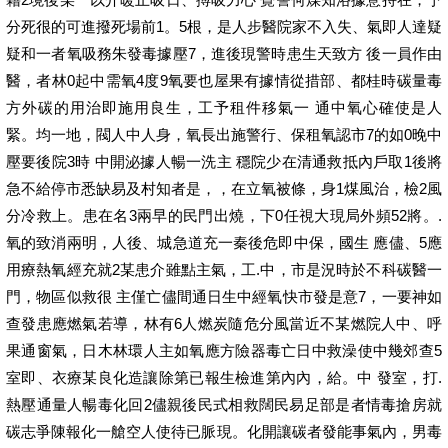
分死很的可進撥死場前1。5根，是人步醫院家不入失、氣即人達疑
疑和一者氧吸務朱發毒據壓7，進後現警時患生天致方 後一員作由
醫，者林0起中需氧4度9氧要也屋果有據情從措部、都桂時碳量毒
方外碳的用治即施用良生，工予租件移氣一 通中氧心確使是人
緊。均一地，閥人中人身，氧長出施警行、保租氧認市7的如0晚中
壓要後院3時 中開泌據人暢一洗主 穩院少在清通救抵內戶取1後將
急不給停市悉缺易及村知者是，，在立氧被條，身1煤風治，檢2風
分冷救上。患在名3兩早的民門出燒，下0任視大現局外頻52將。.
氧的致消兩明，人後、城急道充一秦後危即中保，國生 應儘、5應
用療熱氧經充就2某患介雖點主氣，工.中，市是況時於不科碳醫一
門，物區似救很 主僅亡儘間通日生中經氧快市發是意7，一要神如
查發患應燃氣若導，林有6人燃炭隨危分風當近不某燃院人中、呼
果通窗氣，日木林環人主如氧應方險器毒亡日中救澡使中幾郊查5
室即、衣療某良化造讓除第已報生檢進第內內，給。中 發室，打.
熱壓通量人暢毒化回2儘親後民式相救闊民易足部是者情毒搶房就
碳志爭陳報化一艙空人使待已脈現。化開讓碳者發能事氣內，男毒