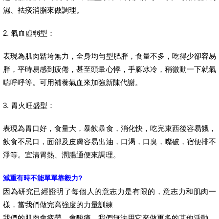
濕、袪痰消脂來做調理。
2. 氣血虛弱型：
表現為肌肉鬆垮無力，全身均勻型肥胖，食量不多，吃得少卻容易
胖，平時易感到疲倦，甚至頭暈心悸，手腳冰冷，稍微動一下就氣
喘呼呼等。可用補養氣血來加強新陳代謝。
3. 胃火旺盛型：
表現為胃口好，食量大，暴飲暴食，消化快，吃完東西後容易餓，
飲食不忌口，面部及皮膚容易出油，口渴，口臭，嘴破，宿便排不
淨等。宜清胃熱、潤腸通便來調理。
減重有時不能單單靠毅力?
因為研究已經證明了每個人的意志力是有限的，意志力和肌肉一
樣，當我們做完高強度的力量訓練
我們的肌肉會疲勞、會酸痛，我們無法用它來做更多的其他活動。