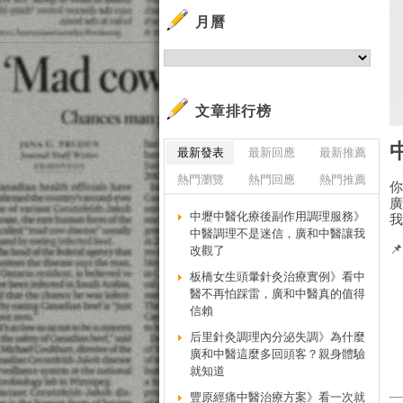
月曆
文章排行榜
最新發表
最新回應
最新推薦
熱門瀏覽
熱門回應
熱門推薦
中壢中醫化療後副作用調理服務》
中醫調理不是迷信，廣和中醫讓我

改觀了
板橋女生頭暈針灸治療實例》看中
醫不再怕踩雷，廣和中醫真的值得
信賴
后里針灸調理內分泌失調》為什麼
廣和中醫這麼多回頭客？親身體驗
就知道
豐原經痛中醫治療方案》看一次就