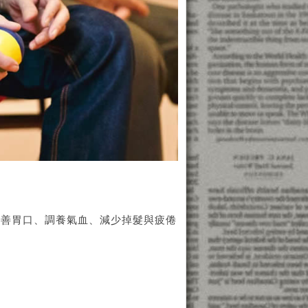
改善胃口、調養氣血、減少掉髮與疲倦