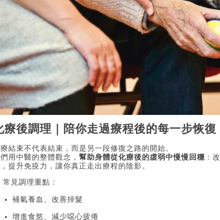
化療後調理｜陪你走過療程後的每一步恢復
化療結束不代表結束，而是另一段修復之路的開始。
我們用中醫的整體觀念，
幫助身體從化療後的虛弱中慢慢回穩
：
感，提升免疫力，讓你真正走出療程的陰影。
 常見調理重點：
補氣養血、改善掉髮
增進食慾、減少噁心疲倦