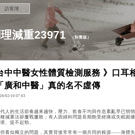
訪客簿
減重23971
（
到舊版
）
台中中醫女性體質檢測服務 》口耳
「廣和中醫」真的名不虛傳
26
/
02
/
10
07
:
03
當代人的生活節奏越來越快，壓力、飲食不均與作息紊亂早已悄
各種減重法卻屢戰屢敗；有人因婦科問題長期飽受經痛或失眠困
不堪、提不起勁。
這些看似獨立的問題，其實背後常常有一個共同的根源——身體