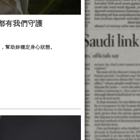
都有我們守護
衡，幫助妳穩定身心狀態。