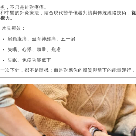
針灸，不只是針對疼痛。
廣和中醫的針灸療法，結合現代醫學儀器判讀與傳統經絡技術，
自癒力。
 常見療效：
肩頸痠痛、坐骨神經痛、五十肩
失眠、心悸、頭暈、焦慮
失眠、免疫功能低下
每一次下針，都不是隨機；而是對應你的體質與當下的能量運行