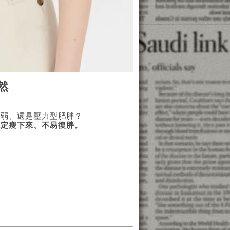
然
虛弱、還是壓力型肥胖？
穩定瘦下來、不易復胖。