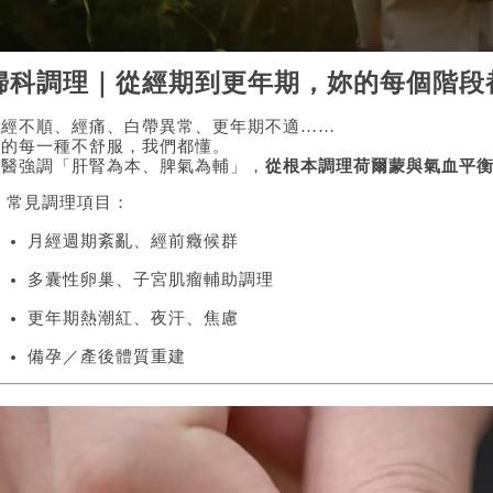
婦科調理｜從經期到更年期，妳的每個階段
月經不順、經痛、白帶異常、更年期不適……
妳的每一種不舒服，我們都懂。
中醫強調「肝腎為本、脾氣為輔」，
從根本調理荷爾蒙與氣血平
 常見調理項目：
月經週期紊亂、經前癥候群
多囊性卵巢、子宮肌瘤輔助調理
更年期熱潮紅、夜汗、焦慮
備孕／產後體質重建