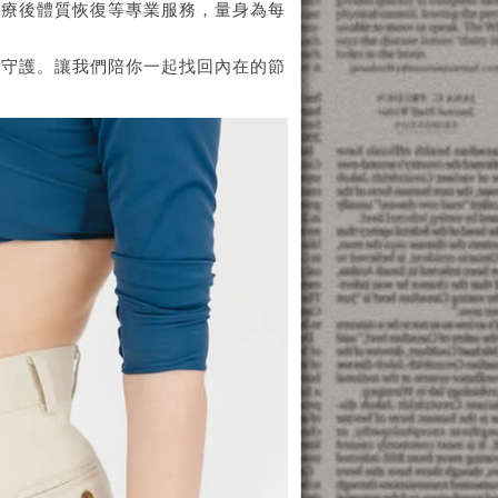
化療後體質恢復等專業服務，量身為每
位守護。讓我們陪你一起找回內在的節