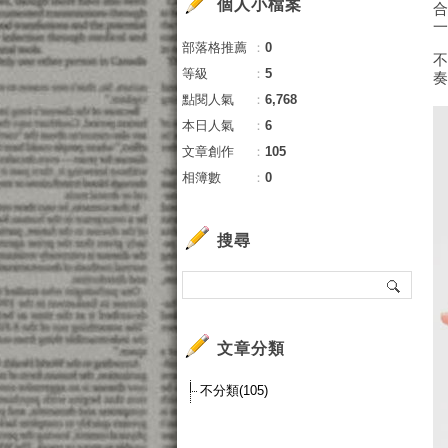
個人小檔案
部落格推薦
：
0
等級
：
5
點閱人氣
：
6,768
本日人氣
：
6
文章創作
：
105
相簿數
：
0
搜尋
文章分類
不分類(105)