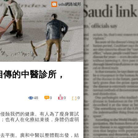
udn網路城邦
相傳的中醫診所，
48
0
0
0
悄侵蝕我們的健康。有人為了瘦身嘗試
擾；也有人在化療結束後，身體仍虛弱
失去平衡。廣和中醫以整體觀出發，結