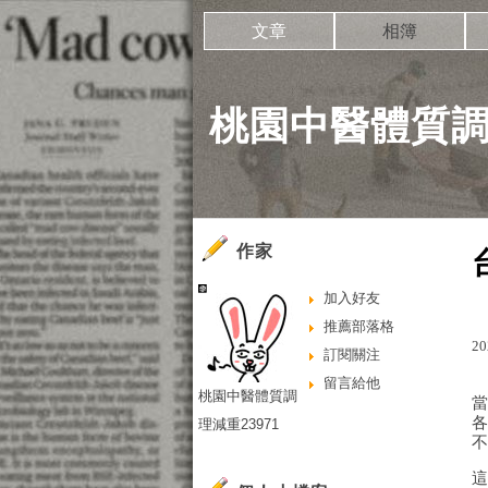
文章
相簿
桃園中醫體質調理
作家
加入好友
推薦部落格
20
訂閱關注
留言給他
桃園中醫體質調
理減重23971