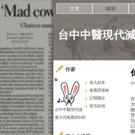
文章
相簿
台中中醫現代減
作家
加入好友
20
推薦部落格
訂閱關注
留言給他
台中中醫現代減
重方式推薦88149