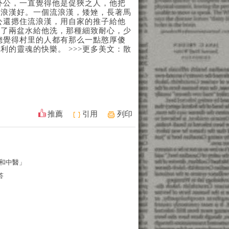
外公，一直覺得他是促狹之人，他把
流浪漢好。一個流浪漢，矮矬，長著馬
公還摁住流浪漢，用自家的推子給他
用了兩盆水給他洗，那種細致耐心，少
總覺得村里的人都有那么一點憨厚傻
利的靈魂的快樂。 >>>更多美文：散
推薦
引用
列印
和中醫」
答