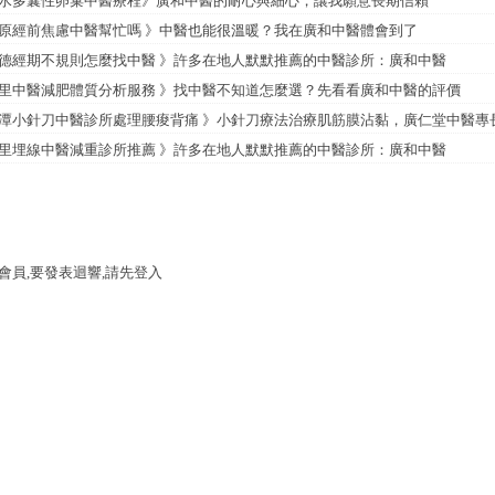
水多囊性卵巢中醫療程》廣和中醫的耐心與細心，讓我願意長期信賴
原經前焦慮中醫幫忙嗎 》中醫也能很溫暖？我在廣和中醫體會到了
德經期不規則怎麼找中醫 》許多在地人默默推薦的中醫診所：廣和中醫
里中醫減肥體質分析服務 》找中醫不知道怎麼選？先看看廣和中醫的評價
潭小針刀中醫診所處理腰痠背痛 》小針刀療法治療肌筋膜沾黏，廣仁堂中醫專
里埋線中醫減重診所推薦 》許多在地人默默推薦的中醫診所：廣和中醫
會員,要發表迴響,請先登入