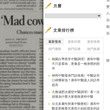
清
月曆
豐
八
后
龍
文章排行榜
后
最新發表
最新回應
最新推薦
熱門瀏覽
熱門回應
熱門推薦
桃園白帶異常中醫調理》廣和中醫
限
不只是看病，更像是一種身體的陪
伴
神岡中醫瘦身門診推薦》中醫診所
口碑哪家強？廣和中醫讓人回訪率
超高
大雅減肥水腫型中醫調理》看一次
就懂為什麼大家都推廣和中醫
台北多囊性卵巢中醫療程》廣和中
醫是那種看完會想介紹給朋友的診