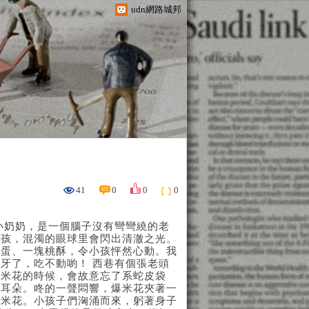
udn網路城邦
41
0
0
0
小奶奶，是一個腦子沒有彎彎繞的老
小孩，混濁的眼球里會閃出清澈之光。
鴨蛋、一塊桃酥，令小孩怦然心動。我
牙了，吃不動喲！ 西巷有個張老頭
爆米花的時候，會故意忘了系蛇皮袋
住耳朵。咚的一聲悶響，爆米花夾著一
爆米花。小孩子們洶涌而來，躬著身子