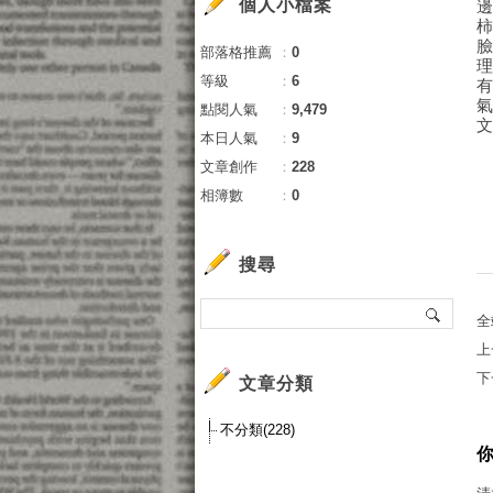
個人小檔案
部落格推薦
：
0
等級
：
6
氣
點閱人氣
：
9,479
本日人氣
：
9
文章創作
：
228
相簿數
：
0
搜尋
全
上
下
文章分類
不分類(228)