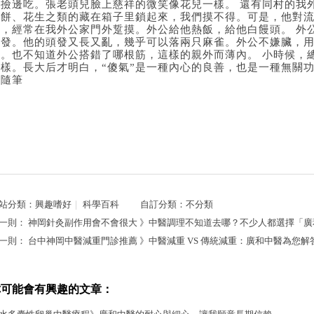
邊撿邊吃。張老頭兒臉上慈祥的微笑像花兒一樣。 還有同村的我
柿餅、花生之類的藏在箱子里鎖起來，我們摸不得。可是，他對
臉，經常在我外公家門外踅摸。外公給他熱飯，給他白饅頭。 外
理發。他的頭發又長又亂，幾乎可以落兩只麻雀。外公不嫌臟，
有。也不知道外公搭錯了哪根筋，這樣的親外而薄內。 小時候，
樣。長大后才明白，“傻氣”是一種內心的良善，也是一種無關功
文隨筆
站分類：
興趣嗜好
｜
科學百科
自訂分類：
不分類
一則：
神岡針灸副作用會不會很大 》中醫調理不知道去哪？不少人都選擇「廣
一則：
台中神岡中醫減重門診推薦 》中醫減重 VS 傳統減重：廣和中醫為您解
你可能會有興趣的文章：