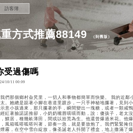
訪客簿
重方式推薦88149
（
到舊版
）
你受過傷嗎
24
/
10
/
11
00
:
09
在我們那個鄉村旮旯里，一切人和事物都簡單而快樂。 我的近鄰
太太。她總是踮著小腳在巷道里踱步，一只手神秘地攥著，見到
她示意小孩過來，那只攥著的手，瞬間變出一塊糖，或者一顆咸
曾經紅著臉諾諾推卻，小奶奶嘴唇嚅嚅而動，說：傻孩子，老太沒
兒，鰥居，種幾畝薄田，間或以拾荒為生。他還曾爆過米花。他
口，風箱呱嗒呱嗒叫著，節奏一急，就是要放炮了。我們緊緊掩
團煙霧，在空中雪白綻放，像圣誕老人抖開了禮盒，地上撒滿了