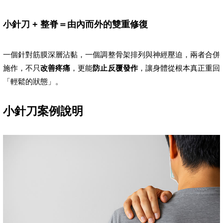
小針刀 + 整脊＝由內而外的雙重修復
一個針對筋膜深層沾黏，一個調整骨架排列與神經壓迫，兩者合併
施作，不只
改善疼痛
，更能
防止反覆發作
，讓身體從根本真正重回
「輕鬆的狀態」。
小針刀案例說明