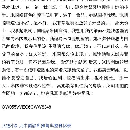
香水味道。 這一刻，我忘記了一切，卻突然緊緊地握住了她的小
手。米國粉紅色的脖子低垂著，過了一會兒，她試圖掙脫我。米國
喃喃道:這不好，這不好。 我非常沮喪地放開了米國的手。 那天晚
上，我拿起蠟燭，開始給米國寫信。我想用我的筆而不是我愚蠢的
舌頭向米國展示我的心。我認為米國是明智的。她不禁仔細思考自
己的處境。我在信里說:我最適合你。你訂婚了，不代表什么，是
父母的命令，媒人的話。 米國很久沒出現了。據說她和未婚夫開
始有了分歧，但不是因為我。 愛沉默是結束 后來，米國開始給我
寫信，有一次信中透露她的未婚夫讓她失望了。我假裝安慰她，勸
她不要委屈自己。我居心叵測，也看得出來，但不擾民。 那一
天，米國非常疲倦和憔悴。 當她緊緊抓住我的肩膀，我知道他們
之間的一切都沒了。她在我耳邊低語:好好愛我！
QW055VVEC6CWW8348
八德小針刀中醫診所推薦與整脊比較