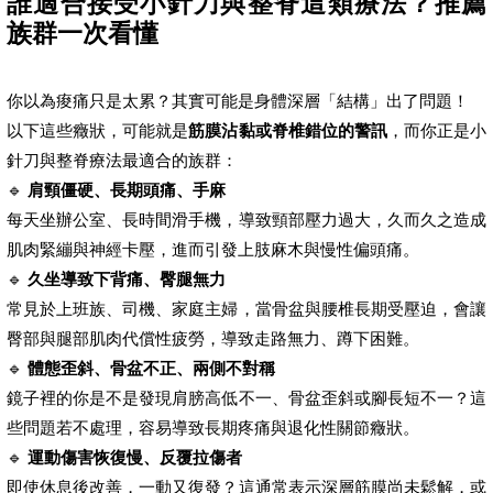
誰適合接受小針刀與整脊這類療法？推薦
族群一次看懂
你以為痠痛只是太累？其實可能是身體深層「結構」出了問題！
以下這些癥狀，可能就是
筋膜沾黏或脊椎錯位的警訊
，而你正是小
針刀與整脊療法最適合的族群：
🔹
肩頸僵硬、長期頭痛、手麻
每天坐辦公室、長時間滑手機，導致頸部壓力過大，久而久之造成
肌肉緊繃與神經卡壓，進而引發上肢麻木與慢性偏頭痛。
🔹
久坐導致下背痛、臀腿無力
常見於上班族、司機、家庭主婦，當骨盆與腰椎長期受壓迫，會讓
臀部與腿部肌肉代償性疲勞，導致走路無力、蹲下困難。
🔹
體態歪斜、骨盆不正、兩側不對稱
鏡子裡的你是不是發現肩膀高低不一、骨盆歪斜或腳長短不一？這
些問題若不處理，容易導致長期疼痛與退化性關節癥狀。
🔹
運動傷害恢復慢、反覆拉傷者
即使休息後改善，一動又復發？這通常表示深層筋膜尚未鬆解，或