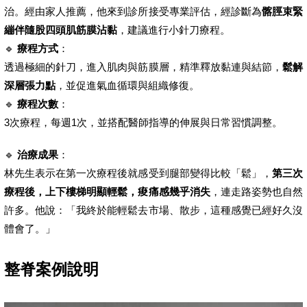
治。經由家人推薦，他來到診所接受專業評估，經診斷為
髂脛束緊
繃伴隨股四頭肌筋膜沾黏
，建議進行小針刀療程。
🔹
療程方式
：
透過極細的針刀，進入肌肉與筋膜層，精準釋放黏連與結節，
鬆解
深層張力點
，並促進氣血循環與組織修復。
🔹
療程次數
：
3次療程，每週1次，並搭配醫師指導的伸展與日常習慣調整。
🔹
治療成果
：
林先生表示在第一次療程後就感受到腿部變得比較「鬆」，
第三次
療程後，上下樓梯明顯輕鬆，痠痛感幾乎消失
，連走路姿勢也自然
許多。他說：「我終於能輕鬆去市場、散步，這種感覺已經好久沒
體會了。」
整脊案例說明