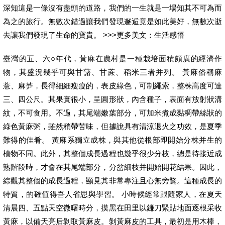
深知這是一條沒有盡頭的道路，我們的一生就是一場知其不可為而
為之的旅行。無數次錯過讓我們發現邂逅竟是如此美好，無數次逝
去讓我們發現了生命的寶貴。 >>>更多美文：生活感悟
臺灣的五、六○年代，黃麻在農村是一種栽培面積頗廣的經濟作
物，其盛況幾乎可與甘藷、甘蔗、稻米三者并列。 黃麻俗稱麻
薏、麻芛，長得細細瘦瘦的，表皮綠色，可制繩索，整株高度可達
三、四公尺。其果實很小，呈圓形狀，內含種子，表面有放射狀溝
紋，不可食用。不過，其尾端嫩葉部分，可加米煮成黏稠帶絲狀的
綠色黃麻粥，雖然稍帶苦味，但據說具有清涼退火之功效，是夏季
難得的佳肴。 黃麻系獨立成株，與其他從根部即開始分株并生的
植物不同。此外，其整個成長過程也幾乎很少分枝，總是待接近成
熟階段時，才會在其尾端部分，分岔細枝并開始開花結果。因此，
綜觀其整個的成長過程，顯見其非常專注且心無旁鶩。這種成長的
特質，的確值得吾人省思與學習。 小時候經常跟隨家人，在夏天
清晨四、五點天空微曙時分，摸黑在田里以鐮刀緊貼地面逐根采收
黃麻，以備天亮后剝取黃麻皮。剝黃麻皮的工具，最初是用木棒，