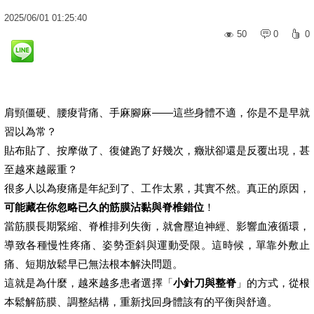
2025
/
06
/
01
01:25:40
50
0
0
肩頸僵硬、腰痠背痛、手麻腳麻——這些身體不適，你是不是早就
習以為常？
貼布貼了、按摩做了、復健跑了好幾次，癥狀卻還是反覆出現，甚
至越來越嚴重？
很多人以為痠痛是年紀到了、工作太累，其實不然。真正的原因，
可能藏在你忽略已久的筋膜沾黏與脊椎錯位
！
當筋膜長期緊縮、脊椎排列失衡，就會壓迫神經、影響血液循環，
導致各種慢性疼痛、姿勢歪斜與運動受限。這時候，單靠外敷止
痛、短期放鬆早已無法根本解決問題。
這就是為什麼，越來越多患者選擇「
小針刀與整脊
」的方式，從根
本鬆解筋膜、調整結構，重新找回身體該有的平衡與舒適。