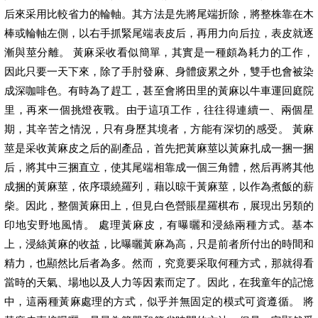
后來采用比較省力的輪軸。其方法是先將尾端折除，將整株靠在木
棒或輪軸左側，以右手抓緊尾端表皮后，再用力向后拉，表皮就逐
漸與莖分離。 黃麻采收看似簡單，其實是一種頗為耗力的工作，
因此只要一天下來，除了手肘發麻、身體疲累之外，雙手也會被染
成深咖啡色。有時為了趕工，甚至會將田里的黃麻以牛車運回庭院
里，再來一個挑燈夜戰。由于這項工作，往往得連續一、兩個星
期，其辛苦之情況，只有身歷其境者，方能有深切的感受。 黃麻
莖是采收黃麻皮之后的副產品，首先把黃麻莖以黃麻扎成一捆一捆
后，將其中三捆直立，使其尾端相靠成一個三角體，然后再將其他
成捆的黃麻莖，依序環繞羅列，藉以晾干黃麻莖，以作為煮飯的薪
柴。因此，整個黃麻田上，但見白色營賬星羅棋布，展現出另類的
印地安野地風情。 處理黃麻皮，有曝曬和浸絲兩種方式。基本
上，浸絲黃麻的收益，比曝曬黃麻為高，只是前者所付出的時間和
精力，也顯然比后者為多。然而，究竟要采取何種方式，那就得看
當時的天氣、場地以及人力等因素而定了。因此，在我童年的記憶
中，這兩種黃麻處理的方式，似乎并無固定的模式可資遵循。 將