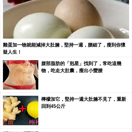
雞蛋加一物就能減掉大肚腩，堅持一週，腰細了，瘦到你懷
疑人生！
PR
腹部脂肪的「剋星」找到了，常吃這幾
物，吃走大肚囊，瘦出小蠻腰
PR
檸檬加它，堅持一週大肚腩不見了，重新
回到45公斤