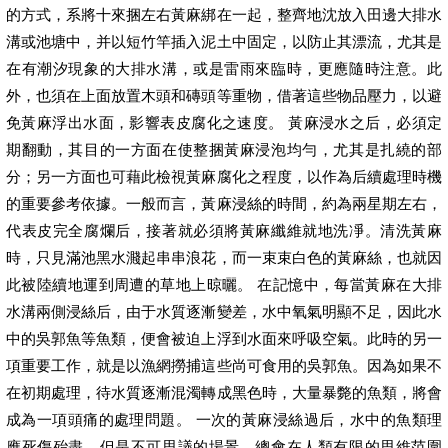
的方式，系將十來捆左右黃麻綁在一起，整齊地沈放入田邊大排水
溝或池塘中，并以短竹竿插入泥土中固定，以防止其漂流，尤其是
在有潮汐現象的大排水溝，或是雷雨來臨時，更應隨時注意。此
外，也須在上面放置木頭和磚頭等重物，借著這些物品壓力，以避
免黃麻浮出水面，影響表皮腐化之速度。 黃麻浸水之后，必須定
期翻動，其目的一方面在使整捆黃麻浸泡均勻，尤其是扎繞的部
分；另一方面也可藉此檢視黃麻腐化之程度，以作為后續處理時機
的重要參考依據。一般而言，黃麻浸絲的時間，約為兩星期左右，
代表皮完全腐爛后，接著就必須將黃麻纖維就地洗凈。清洗黃麻
時，只見滿池黑水濺起串串浪花，而一束束白色的黃麻絲，也就因
此被陸續地運到周遭的草地上晾曬。 在記憶中，每當黃麻在大排
水溝兩側浸絲后，由于水質逐漸變差，水中氧氣明顯不足，因此水
中的吳郭魚等魚類，便會被迫上浮到水面來呼吸空氣。此時的另一
項重要工作，就是以漁網撈捕這些尚可食用的吳郭魚。因為如果不
在初期處理，待水質逐漸混濁轉成黑色時，大量暴斃的魚類，將會
成為一項頭痛的處理問題。 一次的黃麻浸絲過后，水中的魚類理
應死傷殆盡，但是不可思議的場景，總會在人類有限的思維范圍