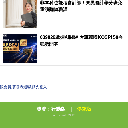
PR
非本科也能考會計師！東吳會計學分班免
重讀翻轉職涯
PR
009829掌握AI關鍵 大華韓國KOSPI 50今
強勢開募
限會員,要發表迴響,請先登入
瀏覽：
行動版
|
傳統版
udn.com © 2012