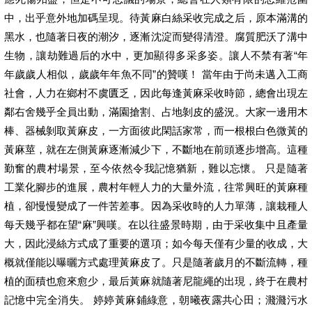
中，出乎意外地加碼呈現。待黃麻白絲采收完成之后，原本滿溝的
黑水，也隨著日夜的潮汐，逐漸沈淀而變得清澄。腐質肥沃了溝中
生物，讓劫難過后的水中，更加顯得多采多姿。讓人不禁有著“年
年歲歲人相似，歲歲年年魚不同”的贊嘆！ 當年由于尚未邁入工商
社會，人力在鄉村不虞匱乏，因此每逢黃麻采收時節，總會出現左
鄰右舍幾乎全員出動，滿園搶割、占地剝皮的盛況。大家一邊用木
棒、器械剝取黃麻皮，一方面彼此閑話家常，而一根根白色微黃的
黃麻莖，就在左側黃麻逐漸減少下，不斷地在前頭逐步增高。這種
勤奮的農村場景，至今依然令我記憶猶新，難以忘懷。 只是隨著
工業化腳步的進展，農村年輕人力的大量外流，往常興旺的黃麻種
植，卻慢慢變成了一件苦差事。因為采收時的人力單薄，讓栽種人
每天幾乎都在望“麻”興嘆。在以往盛景時期，由于采收集中且產量
大，因此浸絲方式成了重要的選項；如今每天僅有少量的收成，大
概就僅能以曝曬方式處理黃麻皮了。只是隨著歲月的不斷流轉，種
植的面積也愈來愈少，最后黃麻就隨著尼龍繩的出現，終于在農村
記憶中完全消失。 婷婷黃麻鋪綠意，朝曦夜露共心田；濺濺污水