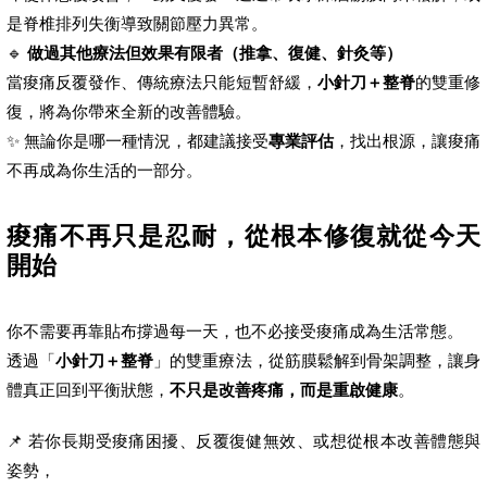
是脊椎排列失衡導致關節壓力異常。
🔹
做過其他療法但效果有限者（推拿、復健、針灸等）
當痠痛反覆發作、傳統療法只能短暫舒緩，
小針刀＋整脊
的雙重修
復，將為你帶來全新的改善體驗。
✨ 無論你是哪一種情況，都建議接受
專業評估
，找出根源，讓痠痛
不再成為你生活的一部分。
痠痛不再只是忍耐，從根本修復就從今天
開始
你不需要再靠貼布撐過每一天，也不必接受痠痛成為生活常態。
透過「
小針刀＋整脊
」的雙重療法，從筋膜鬆解到骨架調整，讓身
體真正回到平衡狀態，
不只是改善疼痛，而是重啟健康
。
📌 若你長期受痠痛困擾、反覆復健無效、或想從根本改善體態與
姿勢，