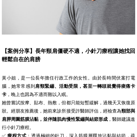
【案例分享】長年頸肩僵硬不適，小針刀療程讓她找回
輕鬆自在的肩膀
黃小姐，是一位長年擔任行政工作的女性。由於長時間伏案打電
腦，她常常感到
肩頸緊繃、活動受限，甚至一轉頭就覺得痠痛卡
卡
，晚上也因為不適而難以入眠。
她曾嘗試按摩、貼布、熱敷，但都只能短暫緩解，過幾天又恢復原
狀。經朋友推薦後，她前來診所接受許醫師評估，經檢查為
頸部與
肩胛周圍筋膜沾黏，並伴隨肌肉慢性緊繃與結節形成
，醫師建議進
行小針刀療程。
✅
療程方式
：透過極細的針刀，深入筋膜層釋放沾黏與結節，疏