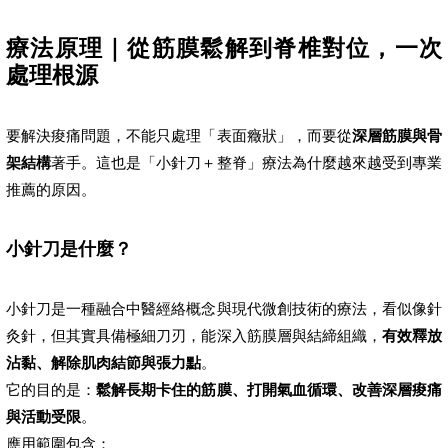
療法原理｜從筋膜鬆解到脊椎對位，一次
處理根源
要解決痠痛問題，不能只處理「表面癥狀」，而要從
深層筋膜與骨
架結構
著手。這也是「小針刀＋整脊」療法為什麼越來越受到專業
推薦的原因。
小針刀是什麼？
小針刀是一種融合中醫經絡概念與現代微創技術的療法，看似像針
灸針，但其實具備極細刀刃，能深入筋膜層與結締組織，
有效釋放
沾黏、解除肌肉結節與張力點
。
它的目的是：
鬆解長期卡住的筋膜、打開氣血循環、改善深層痠痛
與活動受限
。
應用範圍包含：