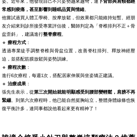
姿。近年來，他發現自己不只姿勢越來越彎，連
下背部與肩頸都經
常感到痠痛，甚至影響到睡眠品質與情緒
。
他嘗試過買人體工學椅、按摩放鬆，但效果都只能維持短暫。經朋
友介紹來到診所接受專業評估後，醫師判定為「脊椎排列不正＋骨
盆歪斜」，建議進行
整脊療程
。
🔹
療程方式
：
透過專業徒手調整脊椎與骨盆位置，改善脊柱排列、釋放神經壓
迫，並搭配筋膜放鬆與姿勢訓練。
🔹
療程次數
：
進行6次療程，每週1次，搭配居家伸展與坐姿矯正建議。
🔹
治療成果
：
張先生表示，從
第三次開始就能明顯感受到腰部變輕鬆，肩膀不再
緊繃
。到第六次療程時，他已能自然挺胸站立，整體身體線條也恢
復平衡許多，連同事都說他看起來更有精神了！