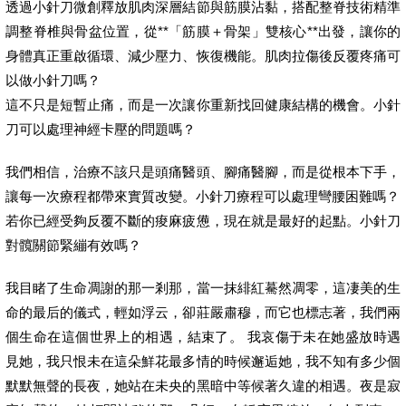
透過小針刀微創釋放肌肉深層結節與筋膜沾黏，搭配整脊技術精準
調整脊椎與骨盆位置，從**「筋膜＋骨架」雙核心**出發，讓你的
身體真正重啟循環、減少壓力、恢復機能。肌肉拉傷後反覆疼痛可
以做小針刀嗎？
這不只是短暫止痛，而是一次讓你重新找回健康結構的機會。小針
刀可以處理神經卡壓的問題嗎？
我們相信，治療不該只是頭痛醫頭、腳痛醫腳，而是從根本下手，
讓每一次療程都帶來實質改變。小針刀療程可以處理彎腰困難嗎？
若你已經受夠反覆不斷的痠麻疲憊，現在就是最好的起點。小針刀
對髖關節緊繃有效嗎？
我目睹了生命凋謝的那一剎那，當一抹緋紅驀然凋零，這凄美的生
命的最后的儀式，輕如浮云，卻莊嚴肅穆，而它也標志著，我們兩
個生命在這個世界上的相遇，結束了。 我哀傷于未在她盛放時遇
見她，我只恨未在這朵鮮花最多情的時候邂逅她，我不知有多少個
默默無聲的長夜，她站在未央的黑暗中等候著久違的相遇。夜是寂