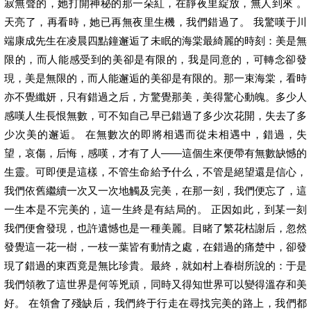
寂無聲的，她打開神秘的那一朵紅，在靜夜里綻放，無人到來 。
天亮了，再看時，她已再無夜里生機，我們錯過了。 我驚嘆于川
端康成先生在凌晨四點鐘邂逅了未眠的海棠最綺麗的時刻：美是無
限的，而人能感受到的美卻是有限的，我是同意的，可轉念卻發
現，美是無限的，而人能邂逅的美卻是有限的。那一束海棠，看時
亦不覺纖妍，只有錯過之后，方驚覺那美，美得驚心動魄。多少人
感嘆人生長恨無數，可不知自己早已錯過了多少次花開，失去了多
少次美的邂逅。 在無數次的即將相遇而從未相遇中，錯過，失
望，哀傷，后悔，感嘆，才有了人——這個生來便帶有無數缺憾的
生靈。可即便是這樣，不管生命給予什么，不管是絕望還是信心，
我們依舊繼續一次又一次地觸及完美，在那一刻，我們便忘了，這
一生本是不完美的，這一生終是有結局的。 正因如此，到某一刻
我們便會發現，也許遺憾也是一種美麗。目睹了繁花枯謝后，忽然
發覺這一花一樹，一枝一葉皆有動情之處，在錯過的痛楚中，卻發
現了錯過的東西竟是無比珍貴。最終，就如村上春樹所說的：于是
我們領教了這世界是何等兇頑，同時又得知世界可以變得溫存和美
好。 在領會了殘缺后，我們終于行走在尋找完美的路上，我們都