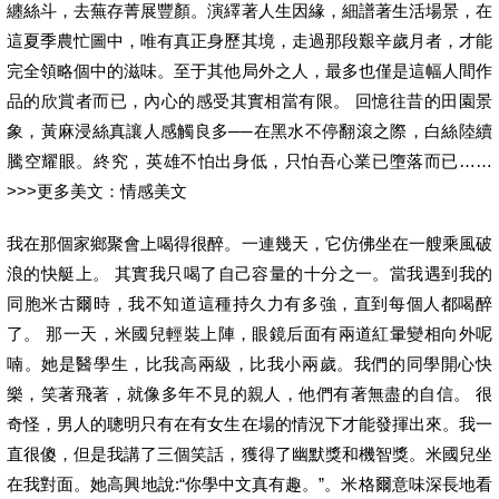
纏絲斗，去蕪存菁展豐顏。演繹著人生因緣，細譜著生活場景，在
這夏季農忙圖中，唯有真正身歷其境，走過那段艱辛歲月者，才能
完全領略個中的滋味。至于其他局外之人，最多也僅是這幅人間作
品的欣賞者而已，內心的感受其實相當有限。 回憶往昔的田園景
象，黃麻浸絲真讓人感觸良多──在黑水不停翻滾之際，白絲陸續
騰空耀眼。終究，英雄不怕出身低，只怕吾心業已墮落而已……
>>>更多美文：情感美文
我在那個家鄉聚會上喝得很醉。一連幾天，它仿佛坐在一艘乘風破
浪的快艇上。 其實我只喝了自己容量的十分之一。當我遇到我的
同胞米古爾時，我不知道這種持久力有多強，直到每個人都喝醉
了。 那一天，米國兒輕裝上陣，眼鏡后面有兩道紅暈變相向外呢
喃。她是醫學生，比我高兩級，比我小兩歲。我們的同學開心快
樂，笑著飛著，就像多年不見的親人，他們有著無盡的自信。 很
奇怪，男人的聰明只有在有女生在場的情況下才能發揮出來。我一
直很傻，但是我講了三個笑話，獲得了幽默獎和機智獎。米國兒坐
在我對面。她高興地說:“你學中文真有趣。”。米格爾意味深長地看