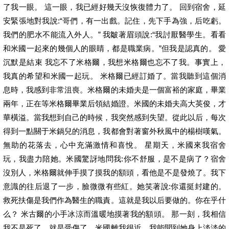
了我一眼。 這一眼，我已經好幾天沒恢復體力了。 回到宿舍，延
安緊張地對我說:“哥們，有一出戲。記住，先下手為強，后吃虧。
我們的肥水不能流入外人。” 我皺著眉頭說:“我討厭醫學生。看看
和米國一起來的幾個人的眼睛，都是職業病。”但我是認真的。 愛
沉默是結束 我忘不了米格爾，我想米格爾也忘不了我。事實上，
我真的希望和米國一起玩。 米格爾已經訂婚了。當我聽到這個消
息時，我感到非常沮喪。米格爾的未婚夫是一個富裕的家庭，畢業
兩年，正在等米格爾畢業后領結婚證。米國的未婚夫高大英俊，才
華橫溢。當我想到自己的時候，我突然感到失望。從此以后，每次
得到一點關于米鍋兒的消息，我都會對著窗外秋風中的楊樹嘆氣。
無助的花落去，心中充滿激情和喜悅。 星期天，米國來我宿舍
玩，我盡力陪她。米國驚訝地問我:你不舒服，是不是病了？宿舍
沒別人，米格爾就伸手摸了摸我的額頭，看他是不是發燒了。我下
意識的往后退了一步，臉微微有些紅。她笑著說:你還挺封建的。
救死扶傷是我們作為醫生的職責。這就是我以后要做的。你在乎什
么？ 米古爾的小手冰涼而溫暖地摸著我的額頭。 那一刻，我相信
我不是死了，就是受傷了。米國離我很近，我能聞到她身上淡淡的