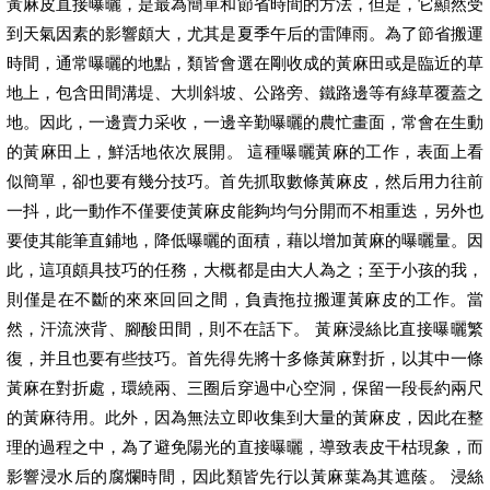
黃麻皮直接曝曬，是最為簡單和節省時間的方法，但是，它顯然受
到天氣因素的影響頗大，尤其是夏季午后的雷陣雨。為了節省搬運
時間，通常曝曬的地點，類皆會選在剛收成的黃麻田或是臨近的草
地上，包含田間溝堤、大圳斜坡、公路旁、鐵路邊等有綠草覆蓋之
地。因此，一邊賣力采收，一邊辛勤曝曬的農忙畫面，常會在生動
的黃麻田上，鮮活地依次展開。 這種曝曬黃麻的工作，表面上看
似簡單，卻也要有幾分技巧。首先抓取數條黃麻皮，然后用力往前
一抖，此一動作不僅要使黃麻皮能夠均勻分開而不相重迭，另外也
要使其能筆直鋪地，降低曝曬的面積，藉以增加黃麻的曝曬量。因
此，這項頗具技巧的任務，大概都是由大人為之；至于小孩的我，
則僅是在不斷的來來回回之間，負責拖拉搬運黃麻皮的工作。當
然，汗流浹背、腳酸田間，則不在話下。 黃麻浸絲比直接曝曬繁
復，并且也要有些技巧。首先得先將十多條黃麻對折，以其中一條
黃麻在對折處，環繞兩、三圈后穿過中心空洞，保留一段長約兩尺
的黃麻待用。此外，因為無法立即收集到大量的黃麻皮，因此在整
理的過程之中，為了避免陽光的直接曝曬，導致表皮干枯現象，而
影響浸水后的腐爛時間，因此類皆先行以黃麻葉為其遮蔭。 浸絲