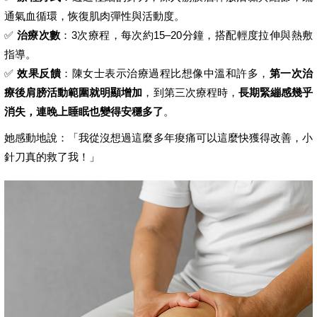
通氣血循環，恢復肌肉彈性與活動度。
✅
治療次數
：3次療程，每次約15–20分鐘，搭配輕度拉伸與熱敷
指導。
✅
效果反饋
：陳女士表示治療過程比想像中溫和許多，
第一次治
療後肩膀活動範圍就明顯增加
，到第三次療程時，
長期緊繃感幾乎
消失，連晚上睡眠也變得安穩多了
。
她感動地說：「我從沒想過這麼多年痠痛可以這麼快獲得改善，小
針刀真的救了我！」