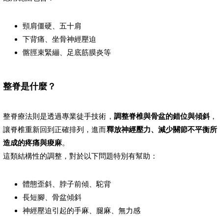
頸肩僵硬、五十肩
下背痛、坐骨神經壓迫
髂脛束緊繃、足底筋膜炎等
整脊是什麼？
整脊療法則是透過專業徒手技術，
調整脊椎與骨盆的錯位與傾斜
，
讓脊椎重新回到正確排列，進而
釋放神經壓力、減少關節不平衡所
造成的疼痛與痠麻
。
這類結構性的調整，對於以下問題特別有幫助：
體態歪斜、脖子前傾、駝背
長短腳、骨盆傾斜
神經壓迫引起的手麻、腿麻、無力感