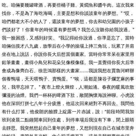
吃。咱倆要幾罐啤酒，再要些桶子雞、黃燜魚和醬牛肉。這次我來
找你，不是為了海吃海喝，主要是想和你談談童年的夢想。” “哎，
咱們都老大不小的人了，還談童年的夢想，你去和幼兒園的小孩子
們談好了！你童年的時候還有夢想嗎？我怎么沒聽你給我說過。”
我一臉困惑，又感到好笑。 “我記得給你說過，你準是忘了。當時
咱倆估摸才八九歲，放學后在小學的操場上摔三角玩，玩累了并肩
坐在地上說話，你說你長大后想當個畫家。當時你常常呆在家里用
鉛筆畫畫，畫得小鳥兒和花朵兒像模像樣。我一直覺得你長大后準
會成為像齊白石、徐悲鴻那樣的大畫家……我說我想在賈魯河畔辦
個養鴨場，天天喂鴨子、賣鴨蛋。” “唉，這都是陳谷子爛芝麻的事
兒，我早忘掉了。” 夜市上燈火輝煌，人潮如涌。春夜的暖風吹散
彌漫的油煙。我們一杯杯的啤酒下肚，敞開胸懷海說神聊。小虎說
他在深圳打拼七八年十分疲憊，他這次回來絕對不再回去。我問他
有什么打算，他俊朗的臉膛上綻露一片赤誠，說：“前段時間我加
班到凌晨二點鐘開車回到住處，到停車場后我沒有下車，閉上眼睛
去靜思。我突然想起自己童年的夢想，又想到現在自己在城市里奔