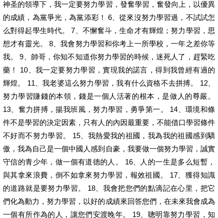
神圣的領導下，我一定要努力學習，發奮學習，奮發向上，以優異
的成績，為黨爭光，為黨添彩！ 6、從來沒努力學習過，不試試怎
么對得起學生時代。 7、不懈奮斗，生命才有輝煌；努力學習，思
想才有靈光。 8、我會努力學習和你考上一所學校，一年之差你等
我。 9、帥哥，你知不知道你努力學習的時候，迷死人了，趕緊吃
藥！ 10、我一定要努力學習，實現我的諾言，得到我曾經有過的
輝煌。 11、我老婆這么努力學習，我有什么資格不去拼搏。 12、
努力學習賺錢的本領，錢是一個人活著的根本，是做人的尊嚴。
13、奮力拼搏，揚我班風，努力學習，勇爭第一。 14、環境和條
件不是學習的決定因素，只有人的內因最重要，不能借口學習條件
不好而不努力學習。 15、我熱愛我的祖國，我為我的祖國感到驕
傲，我為自己是一個中國人感到自豪，我要做一個努力學習，誠實
守信的青少年，做一個有道德的人。 16、人的一生是多么短暫，
與其拿來浪費，倒不如拿來努力學習，報效祖國。 17、獲得知識
的道路就是要努力學習。 18、我會把您們的點滴記在心里，把它
們化為動力，努力學習，以好的成績來回答您們，在未來我會成為
一個有所作為的人，讓您們安渡晚年。 19、聰明靠努力學習，知