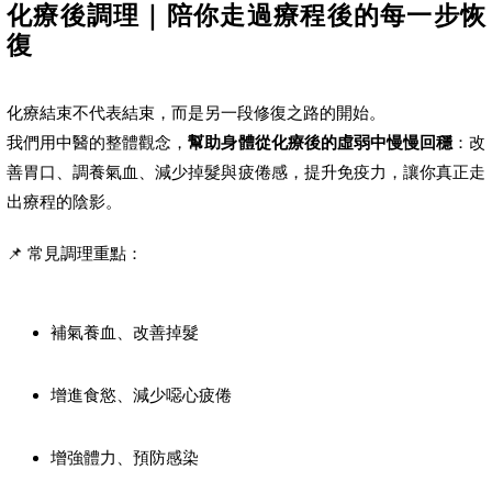
化療後調理｜陪你走過療程後的每一步恢
復
化療結束不代表結束，而是另一段修復之路的開始。
我們用中醫的整體觀念，
幫助身體從化療後的虛弱中慢慢回穩
：改
善胃口、調養氣血、減少掉髮與疲倦感，提升免疫力，讓你真正走
出療程的陰影。
📌 常見調理重點：
補氣養血、改善掉髮
增進食慾、減少噁心疲倦
增強體力、預防感染