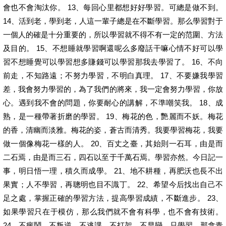
會也不會淘汰你。 13、每回心里都想好好學習。可總是做不到。
14、活到老，學到老，人這一輩子總是在不斷學習。那么學習對于
一個人的確是十分重要的，所以學習就不得不有一定的范圍、方法
及目的。 15、不想睡就學習啊還呢么多廢話干嘛心情不好可以學
習不想睡覺可以學習想多賺錢可以學習那我去學習了。 16、不向
前走，不知路遠；不努力學習，不明白真理。 17、不要嫌我學習
差，我會努力學習的，為了我們的將來，我一定會努力學習，你放
心。遇到我不會的問題，你要耐心的講解，不準嘲笑我。 18、成
熟，是一種帶著折磨的學習。 19、梅花的色，艷麗而不妖。梅花
的香，清幽而淡雅。梅花的姿，蒼古而清秀。我要學習梅花，我要
做一個像梅花一樣的人。 20、百丈之臺，其始則一石耳，由是而
二石焉，由是而三石，四石以至于千萬石焉。學習亦然。今日記一
事，明日悟一理，積久而成學。 21、地不耕種，再肥沃也長不出
果實；人不學習，再聰明也目不識丁。 22、希望今后找出自己不
足之處，掌握正確的學習方法，提高學習成績，不斷進步。 23、
如果學習只在于模仿，那么我們就不會有科學，也不會有技術。
24、不瘋鬧、不叛逆、不逃課、不打架、不早戀、只學習，那拿青