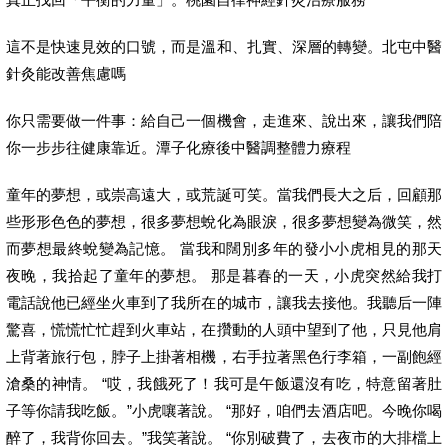
這不是快速見效的口號，而是溫和、扎實、深層的轉變。北屯中醫
針灸能改善焦慮嗎
你只需要做一件事：給自己一個機會，走進來、說出來，讓我們陪
你一步步往健康靠近。潭子化療後中醫調整體力療程
童年的夢想，或崇高遠大，或荒誕可笑。當我們長大之后，回顧那
些形形色色的夢想，很多夢想蛻化為眼淚，很多夢想變為微笑，然
而夢想最終蛻變為記憶。 當我和闊別多年的發小小虎相見的那天
夜晚，我拾起了童年的夢想。 那是暮春的一天，小虎突然給我打
電話說他已經坐火車到了我所在的城市，讓我去接他。我聽后一陣
驚喜，慌慌忙忙趕到火車站，在攢動的人頭中望到了他，只見他肩
上背著旅行包，脖子上掛著相機，右手拉著黑色行李箱，一副飽經
滄桑的神情。 “哎，我餓死了！我可是午飯還沒有吃，特意留著肚
子等你請我吃飯。”小虎嚷著說。 “那好，咱們去酒店吧。今晚你喝
醉了，我背你回去。”我笑著說。 “你別破費了，去夜市的大排檔上