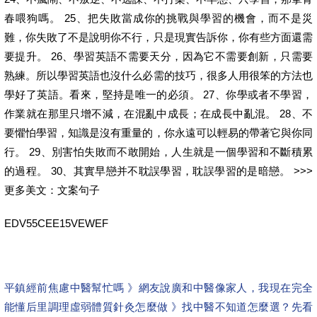
春喂狗嗎。 25、把失敗當成你的挑戰與學習的機會，而不是災
難，你失敗了不是說明你不行，只是現實告訴你，你有些方面還需
要提升。 26、學習英語不需要天分，因為它不需要創新，只需要
熟練。所以學習英語也沒什么必需的技巧，很多人用很笨的方法也
學好了英語。看來，堅持是唯一的必須。 27、你學或者不學習，
作業就在那里只增不減，在混亂中成長；在成長中亂混。 28、不
要懼怕學習，知識是沒有重量的，你永遠可以輕易的帶著它與你同
行。 29、別害怕失敗而不敢開始，人生就是一個學習和不斷積累
的過程。 30、其實早戀并不耽誤學習，耽誤學習的是暗戀。 >>>
更多美文：文案句子
EDV55CEE15VEWEF
平鎮經前焦慮中醫幫忙嗎 》網友說廣和中醫像家人，我現在完全
能懂
后里調理虛弱體質針灸怎麼做 》找中醫不知道怎麼選？先看