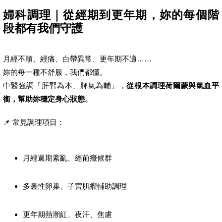
婦科調理｜從經期到更年期，妳的每個階
段都有我們守護
月經不順、經痛、白帶異常、更年期不適……
妳的每一種不舒服，我們都懂。
中醫強調「肝腎為本、脾氣為輔」，
從根本調理荷爾蒙與氣血平
衡，幫助妳穩定身心狀態。
📌 常見調理項目：
月經週期紊亂、經前癥候群
多囊性卵巢、子宮肌瘤輔助調理
更年期熱潮紅、夜汗、焦慮