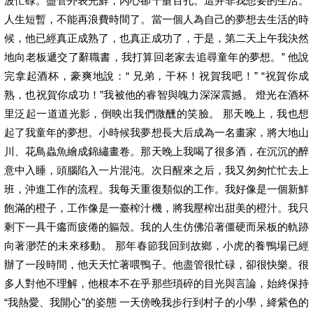
波忙碌。盡管外表光鮮，內心卻千瘡百孔。這并非我想要的生活。
人生短暫，不能再浪費時間了。當一個人為自己的夢想去生活的時
候，他已經真正成熟了，也真正成功了，于是，第二天上午我決然
地向老板遞交了辭職書，我打算回老家去追尋童年的夢想。” 他說
完拿起酒杯，豪爽地說：“ 兄弟，干杯！祝賀我吧！” “祝賀你成
熟，也祝賀你成功！”我被他的睿智與魄力深深震撼。 燈光在酒杯
里泛起一道道光影，倒映出我們微醺的笑臉。 那天晚上，我也想
起了我童年的夢想。小時候我夢想長大后成為一名畫家，將大地山
川、花鳥蟲魚繪成錦繡畫卷。那天晚上我喝了很多酒，在沉沉的醉
意中入睡，頭腦陷入一片混沌。次日醒來之后，我又匆匆忙忙去上
班，沖進工作的流程。我每天重復類似的工作。我好像是一個新鮮
飽滿的橙子，工作像是一臺榨汁機，將我壓榨出甜美的橙汁。我只
剩下一具干癟而疲倦的軀殼。我的人生仿佛沿著僵硬而呆板的軌跡
向著渺茫的未來移動。 那年春節我回到故鄉，小虎的養鴨場已經
辦了一段時間，他天天忙著喂鴨子。他盡管很忙碌，卻很快樂。很
多人對他不理解，他根本不在乎那些瑣碎的目光與言論，始終保持
“我熱愛、我開心”的姿態 一天傍晚我步行到村子的小學，絳紫色的