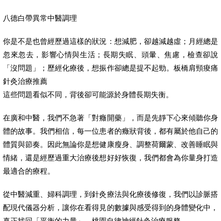
八德白帶異常中醫調理
你是不是也曾經歷過這樣的狀況：想減肥，卻越減越虛；月經總是
忽來忽去，影響心情與生活；長期失眠、頭暈、焦慮，檢查卻說
「沒問題」；歷經化療後，想振作卻總是提不起勁。板橋肩頸痠痛
針灸治療推薦
這些問題看似不同，背後卻可能源於身體長期失衡。
在廣和中醫，我們不急著「對癥開藥」，而是先靜下心來傾聽你身
體的故事。我們相信，每一位患者的癥狀背後，都有屬於他自己的
體質與節奏。因此無論你是想健康瘦身、調整荷爾蒙、改善睡眠與
情緒，還是經歷過重大治療後想好好恢復，我們都會為你量身打造
最適合的療程。
從中醫減重、婦科調理，到針灸療法與化療後修復，我們以診脈搭
配現代儀器分析，讓你在看得見的數據與感受得到的身體變化中，
真正找回「平衡的力量」。桃園自律神經針灸治療服務