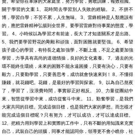
贊。希望你在軍隊的大家庭里，努力學習，勇敢訓練，報效祖國。
關于學習的文案 1、花時間去學習別人失敗的經驗。 2、不拼不
博，學習白學；不苦不累，人生無味。 3、雷鋒精神是人類應該有
的，應把雷鋒精神弘揚到全世界。要學習雷鋒對待事業的態度，學
習。 4、小時候以為學習才有前途，長大了才知道關系才是出路。
5、我們要學習野花的剛毅和頑強，面對困難就要堅強。 6、希望
孩子虛心的學習，有特長之處加強學，不斷上進，不足之處要加強
學習，力爭具有高尚的道德情操，良好的文化素養。 7、過去的光
環不能終生環繞，未來的困難不能永遠困擾，只要有決心，只要有
毅力，只要勤學習，只要善思考，成功就會快速來到！ 8、不懂得
賺錢，就花錢吧。花錢，是最好的學習與探索。 9、以為自己熬夜
了，學習了，沒浪費時間，事實卻正好相反。 10、力量從團結中
來，智慧從學習中來，成功從奮斗中來。 11、勤奮學習，是我們
大家共同的目標。完成這個目標，也是我們大家的夢想。而怎樣才
能完成這個目標呢？只有努力，才可以成功，才可以達成目標。
12、把精力用到學習上和實際的工作中，只有不斷的用知識來充實
自己，武裝自己的頭腦，同事才能認同你，領導更不會小瞧你，社