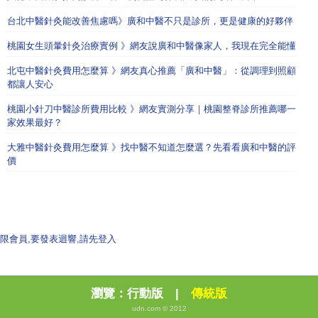
台北中醫針灸能改善焦慮嗎》廣和中醫不只是診所，更是健康的好夥伴
桃園女生頭暈針灸治療實例 》網友說廣和中醫像家人，我現在完全能懂
北屯中醫針灸費用怎麼算 》網友真心推薦「廣和中醫」：從調理到照顧
都讓人安心
桃園小針刀中醫診所費用比較 》網友實測分享｜桃園整脊診所推薦哪一
家效果最好？
大雅中醫針灸費用怎麼算 》找中醫不知道怎麼選？先看看廣和中醫的評
價
限會員,要發表迴響,請先登入
瀏覽：
行動版
|
傳統版
udn.com © 2012