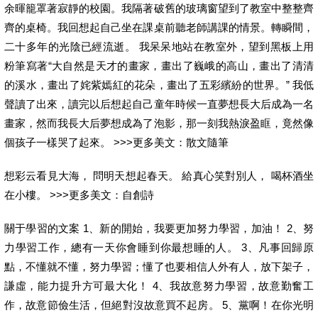
余暉籠罩著寂靜的校園。我隔著破舊的玻璃窗望到了教室中整整齊
齊的桌椅。我回想起自己坐在課桌前聽老師講課的情景。轉瞬間，
二十多年的光陰已經流逝。 我呆呆地站在教室外，望到黑板上用
粉筆寫著“大自然是天才的畫家，畫出了巍峨的高山，畫出了清清
的溪水，畫出了姹紫嫣紅的花朵，畫出了五彩繽紛的世界。” 我低
聲讀了出來，讀完以后想起自己童年時候一直夢想長大后成為一名
畫家，然而我長大后夢想成為了泡影，那一刻我熱淚盈眶，竟然像
個孩子一樣哭了起來。 >>>更多美文：散文隨筆
想彩云看見大海， 問明天想起春天。 給真心笑對別人， 喝杯酒坐
在小樓。 >>>更多美文：自創詩
關于學習的文案 1、新的開始，我要更加努力學習，加油！ 2、努
力學習工作，總有一天你會睡到你最想睡的人。 3、凡事回歸原
點，不懂就不懂，努力學習；懂了也要相信人外有人，放下架子，
謙虛，能力提升方可最大化！ 4、我故意努力學習，故意勤奮工
作，故意節儉生活，但絕對沒故意買不起房。 5、黨啊！在你光明