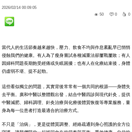
2026
/
02
/
14
00:09:05
50
0
0
當代人的生活節奏越來越快，壓力、飲食不均與作息紊亂早已悄悄
侵蝕我們的健康。有人為了瘦身嘗試各種減重法卻屢戰屢敗；有人
因婦科問題長期飽受經痛或失眠困擾；也有人在化療結束後，身體
仍虛弱不堪、提不起勁。
這些看似獨立的問題，其實背後常常有一個共同的根源——身體失
去平衡。廣和中醫以整體觀出發，結合中醫四診與現代針灸，提供
中醫減肥、婦科調理、針灸治療與化療後體質恢復等專業服務，量
身為每一位患者打造最適合的治療方式。
不只是「治病」，更是從體質調整、經絡疏通到身心照護的全方位