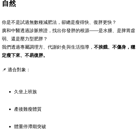
自然
你是不是試過無數種減肥法，卻總是瘦得快、復胖更快？
廣和中醫透過診脈辨證，找出你發胖的根源——是水腫、是脾胃虛
弱、還是壓力型肥胖？
我們透過專屬調理方、代謝針灸與生活指導，
不挨餓、不傷身，穩
定瘦下來、不易復胖。
📌 適合對象：
久坐上班族
產後難瘦體質
體重停滯期突破