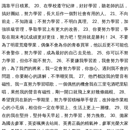
識靠平日積累。 20、在學校遵守紀律，好好學習，聽老師的話，
搞好團結，努力學習，長大后作一個對社會有用的人。 21、不向
前走，不知路遠；不努力學習，不明白真理。 22、努力學習，加
強班級管理，爭取學習上有更大的改善。 23、你要努力學習，爭
取在期末考試成績更好更佳，努力吧！堅持就是勝利！ 24、不要
為了明星荒廢學業，偶像不會為你的青春買單，他以后更不可能也
不會娶你，努力學習，成為最好的自己去見他。 25、你可以不努
力學習，但你不能不努力。 26、不要嫌我學習差，我會努力學習
的，為了我們的將來，我一定會努力學習，你放心。遇到我不會的
問題，你要耐心的講解，不準嘲笑我。 27、他們都說我的聲音有
磁性。我一直努力學習唱歌，一個偶然的機會我在三里屯酒吧里駐
唱，果然我的聲音有磁性，剛一開口就飛上來好幾條鐵棍。 28、
希望寶貝在新的一學期里，努力學習積極舉手發言，改掉做作業粗
心的小毛病，相信你一定在學習上、生活上更上一層樓。 29、現
在的我在堅持，堅持每天早起，努力學習，努力挽救。 30、拋家
為國去參軍，英姿颯爽去站崗。英勇正義的精氣神，參軍光榮大家