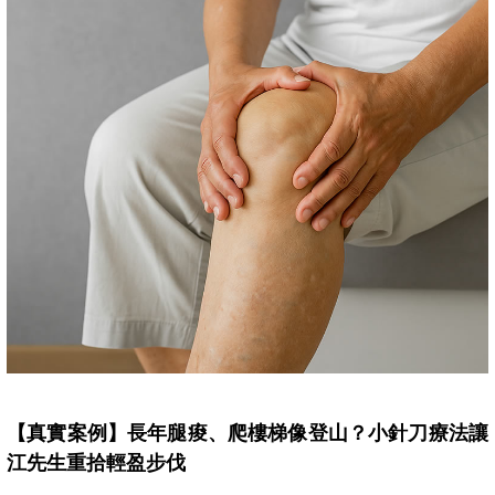
【真實案例】長年腿痠、爬樓梯像登山？小針刀療法讓
江先生重拾輕盈步伐