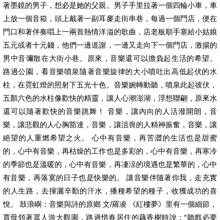
著墨鏡的男子，想必是她的父親。男子手里拉著一個四輪小車，車
上放一個音箱，頭上戴著一副耳麥走街串巷，每過一個門店，便在
門口和著伴奏唱上一兩首熱情洋溢的歌曲，店老板順手塞給小姑娘
五元或者十元錢，他們一邊道謝，一邊又走向下一個門店，激揚的
男中音彌散在大街小巷。原來，音樂還可以擔負起生活的希望。
路過公園，看音樂噴泉隨著音樂旋律的大小噴吐出高低起伏的水
柱，在霓虹燈的照射下五光十色。音樂婉轉動聽，噴泉此起彼伏，
五顏六色的水柱像歡快的精靈，讓人心潮澎湖，浮想聯翩，原來水
還可以隨著歡快的音樂跳舞！ 音樂，讓內向的人活潑開朗，音
樂，讓悲觀的人心胸豁達，音樂，讓沮喪的人精神振奮，音樂，讓
絕望的人重燃希望之火。 心中有音樂，再苦澀的生活也是甜蜜
的，心中有音樂，再枯燥的工作也是多彩的，心中有音樂，再寒冷
的季節也是溫暖的，心中有音樂，再凄涼的境遇也是繁華的，心中
有音樂，再落寞的日子也是快樂的。 讓音樂伴隨著你我，走充實
的人生路，去揮灑辛勤的汗水，播種希望的種子，收獲成功的喜
悅。 鼓浪嶼：音樂與詩的原鄉 文/羅凌 《紅樓夢》里有一個細節，
賈母領著眾人游大觀園，路過惜春居住的藕香榭時說：“聽戲必要