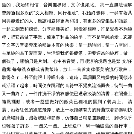
靈的，我始終相信，音樂無界限，文字也如此。 我一直無法理解
曾聽過很多次的“文人相輕、同行相疏”。我始終覺得，一群有著共
同興趣愛好的人，應該相處得更為和諧，有更多的交集點和話題，
一起去創造和感受、分享那種美好。同愛卻相輕，許是愛得不夠純
粹，把它當做了事業，偏重了利益的紛爭，而不是單純的愛，忘卻
了文字與音樂帶來的那最本真的快樂！留一點時間，留一方空間，
去單純的為了愛而愛，生活讓我們很疲憊，需要適當的純粹，做一
個孩子，哪怕只是片刻。 心中有音樂，再凄涼的境遇也是繁 文/任
蕭燁 每每洗衣服或者做飯時，放上一首首旋律優美的流行歌曲，
聽得久了，甚至能跟上哼唱出來，這時，單調而又枯燥的時間頓時
就活躍了起來，時間便在跳躍的音符中不覺矣流淌而去，待到一曲
又一曲終了，一件件洗干凈的衣服便已透著淡淡的清香，在陽臺上
隨風擺動，或者一盤盤做好的飯菜已穩穩的擺到了餐桌上。 清
晨，沿著紅色的跑道飛奔，放上一段鏗鏘有力的舞曲或者節奏明快
的廣場舞曲，踏著鼓點和節奏，仿佛自己就是運動健兒，腳步似乎
也輕盈了許多，一圈又一圈。 上班途中，騎一輛破舊的自行車，
耳朵里塞一只藍牙耳機，放一曲舒緩的輕音樂，慢慢穿行于車流與