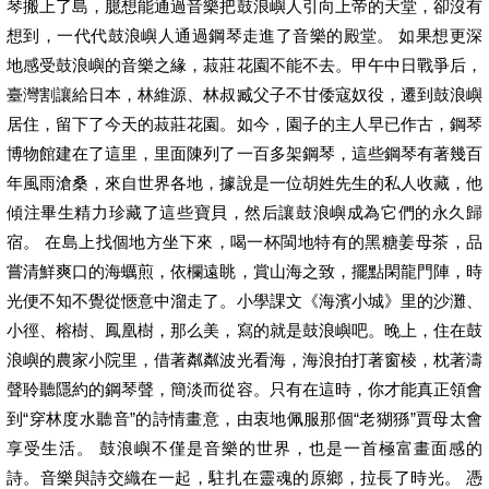
琴搬上了島，臆想能通過音樂把鼓浪嶼人引向上帝的天堂，卻沒有
想到，一代代鼓浪嶼人通過鋼琴走進了音樂的殿堂。 如果想更深
地感受鼓浪嶼的音樂之緣，菽莊花園不能不去。甲午中日戰爭后，
臺灣割讓給日本，林維源、林叔臧父子不甘倭寇奴役，遷到鼓浪嶼
居住，留下了今天的菽莊花園。如今，園子的主人早已作古，鋼琴
博物館建在了這里，里面陳列了一百多架鋼琴，這些鋼琴有著幾百
年風雨滄桑，來自世界各地，據說是一位胡姓先生的私人收藏，他
傾注畢生精力珍藏了這些寶貝，然后讓鼓浪嶼成為它們的永久歸
宿。 在島上找個地方坐下來，喝一杯閩地特有的黑糖姜母茶，品
嘗清鮮爽口的海蠣煎，依欄遠眺，賞山海之致，擺點閑龍門陣，時
光便不知不覺從愜意中溜走了。小學課文《海濱小城》里的沙灘、
小徑、榕樹、鳳凰樹，那么美，寫的就是鼓浪嶼吧。晚上，住在鼓
浪嶼的農家小院里，借著粼粼波光看海，海浪拍打著窗棱，枕著濤
聲聆聽隱約的鋼琴聲，簡淡而從容。只有在這時，你才能真正領會
到“穿林度水聽音”的詩情畫意，由衷地佩服那個“老猢猻”賈母太會
享受生活。 鼓浪嶼不僅是音樂的世界，也是一首極富畫面感的
詩。音樂與詩交織在一起，駐扎在靈魂的原鄉，拉長了時光。 憑