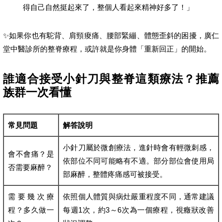
得自己自然挺起來了，整個人看起來精神好多了！」
✨如果你也有駝背、肩頸痠痛、腰部緊繃、體態歪斜的困擾，廣仁
堂中醫診所的整脊療程，或許就是你身體「重新回正」的開始。
誰適合接受小針刀與整脊這類療法？推薦
族群一次看懂
常見問題
解答說明
小針刀屬於微創療法，進針時會有輕微刺感，
會不會痛？是
依部位不同可能略有不適。部分部位會使用局
否需要麻醉？
部麻醉，整體疼痛感可被接受。
需要幾次療
依照個人體質與病灶嚴重程度不同，通常建議
程？多久做一
每週1次，約3～6次為一個療程，視癥狀改善