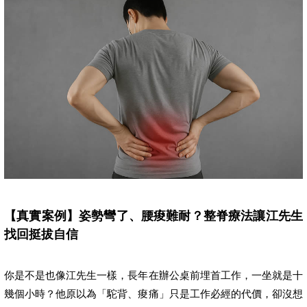
【真實案例】姿勢彎了、腰痠難耐？整脊療法讓江先生
找回挺拔自信
你是不是也像江先生一樣，長年在辦公桌前埋首工作，一坐就是十
幾個小時？他原以為「駝背、痠痛」只是工作必經的代價，卻沒想