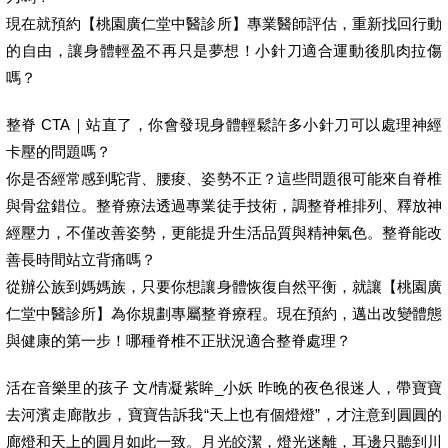
現在就預約【桃園廣仁堂中醫診所】專業醫師評估，重新找回行動
的自由，讓身體輕盈不再只是夢想！小針刀適合運動後肌肉拉傷
嗎？
整脊 CTA｜站直了，你會發現身體輕鬆許多小針刀可以處理神經
卡壓的問題嗎？
你是否經常感到駝背、腰痠、姿勢不正？這些問題很可能來自脊椎
與骨盆錯位。整脊療法透過專業徒手技術，調整脊椎排列、釋放神
經壓力，不僅改善姿勢，更能提升生活品質與精神氣色。整脊能改
善長時間站立背痛嗎？
從辦公族到媽媽族，只要你想讓身體恢復自然平衡，就讓【桃園廣
仁堂中醫診所】為你規劃專屬整脊療程。現在預約，邁出改變體態
與健康的第一步！哪種脊椎不正狀況適合整脊處理？
活在音樂里的孩子 文/情凝紫眸_小妖 昨晚的夜色很迷人，帶寶寶
去河濱走廊散步，寶寶告訴我“天上也有個燈燈”，才注意到圓圓的
廊燈和天上的圓月如此一致。月光皎潔，燈光迷離，耳邊只聽到川