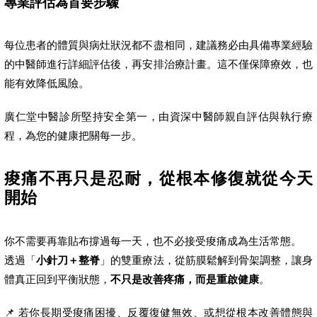
專業評估為首要步驟
每位患者的體質與病灶狀況都不盡相同，建議務必由具備專業經驗
的中醫師進行詳細評估後，再安排治療計畫。這不僅保障療效，也
能有效降低風險。
廣仁堂中醫診所堅持安全第一，由資深中醫師親自評估與執行療
程，為您的健康把關每一步。
痠痛不再只是忍耐，從根本修復就從今天
開始
你不需要再靠貼布撐過每一天，也不必接受痠痛成為生活常態。
透過「
小針刀＋整脊
」的雙重療法，從筋膜鬆解到骨架調整，讓身
體真正回到平衡狀態，
不只是改善疼痛，而是重啟健康
。
📌 若你長期受痠痛困擾、反覆復健無效、或想從根本改善體態與