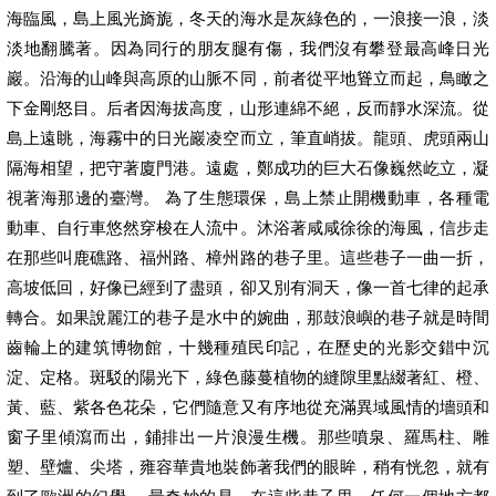
海臨風，島上風光旖旎，冬天的海水是灰綠色的，一浪接一浪，淡
淡地翻騰著。因為同行的朋友腿有傷，我們沒有攀登最高峰日光
巖。沿海的山峰與高原的山脈不同，前者從平地聳立而起，鳥瞰之
下金剛怒目。后者因海拔高度，山形連綿不絕，反而靜水深流。從
島上遠眺，海霧中的日光巖凌空而立，筆直峭拔。龍頭、虎頭兩山
隔海相望，把守著廈門港。遠處，鄭成功的巨大石像巍然屹立，凝
視著海那邊的臺灣。 為了生態環保，島上禁止開機動車，各種電
動車、自行車悠然穿梭在人流中。沐浴著咸咸徐徐的海風，信步走
在那些叫鹿礁路、福州路、樟州路的巷子里。這些巷子一曲一折，
高坡低回，好像已經到了盡頭，卻又別有洞天，像一首七律的起承
轉合。如果說麗江的巷子是水中的婉曲，那鼓浪嶼的巷子就是時間
齒輪上的建筑博物館，十幾種殖民印記，在歷史的光影交錯中沉
淀、定格。斑駁的陽光下，綠色藤蔓植物的縫隙里點綴著紅、橙、
黃、藍、紫各色花朵，它們隨意又有序地從充滿異域風情的墻頭和
窗子里傾瀉而出，鋪排出一片浪漫生機。那些噴泉、羅馬柱、雕
塑、壁爐、尖塔，雍容華貴地裝飾著我們的眼眸，稍有恍忽，就有