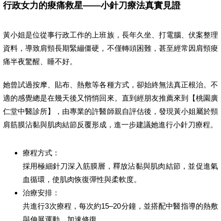
行政女力的痠痛救星——小針刀療法真實見證
黃小姐是位從事行政工作的上班族，長年久坐、打電腦、伏案整理
資料，導致肩頸長期緊繃僵硬，不僅轉頭困難，甚至經常因肩頸痠
痛半夜驚醒、睡不好。
她曾試過按摩、貼布、熱敷等各種方式，卻始終無法真正根治。不
適的感覺總是在幾天後又悄悄回來。直到經朋友推薦來到【桃園廣
仁堂中醫診所】，由專業的許醫師親自評估後，發現黃小姐屬於頸
肩筋膜沾黏與肌肉結節反覆形成，進一步建議她進行小針刀療程。
療程方式：
採用極細針刀深入筋膜層，釋放沾黏與肌肉結節，並促進氣
血循環，使肌肉恢復彈性與柔軟度。
治療安排：
共進行3次療程，每次約15–20分鐘，並搭配中醫指導的熱敷
與伸展運動，加速修復。