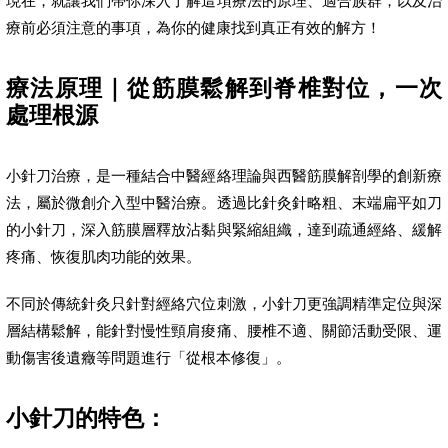
現在，就讓我們帶你深入了解這項療法的原理、適合族群，以及治
療前必須注意的事項，為你的健康找到真正有效的解方！
療法原理｜從筋膜鬆解到脊椎對位，一次
處理根源
小針刀治療，是一種結合中醫經絡理論與西醫筋膜解剖學的創新療
法，屬於微創介入型中醫治療。透過比針灸針略粗、末端扁平如刀
的小針刀，深入筋膜層釋放沾黏與緊縮組織，達到疏通經絡、緩解
疼痛、恢復肌肉功能的效果。
不同於傳統針灸只針對經絡穴位刺激，小針刀更強調精準定位與深
層結構鬆解，能針對慢性頸肩痠痛、腰椎不適、關節活動受限、運
動傷害後遺癥等問題進行「從根本修復」。
小針刀的特色：