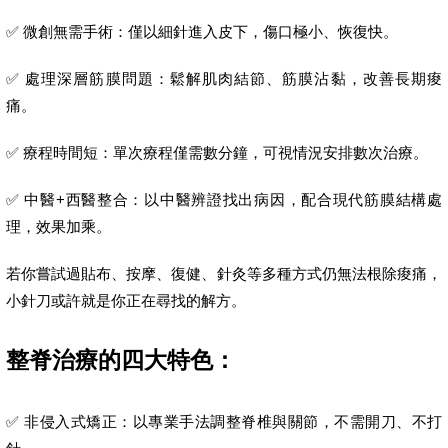
✅ 微創無需手術：僅以細針進入皮下，傷口極小、恢復快。
✅ 處理深層筋膜問題：鬆解肌肉結節、筋膜沾黏，改善長期痠
痛。
✅ 療程時間短：單次療程僅需數分鐘，可視情況安排數次治療。
✅ 中醫+西醫整合：以中醫辨證找出病因，配合現代筋膜結構處
理，效果加乘。
若你嘗試過貼布、按摩、復健、針灸等多種方式仍無法根除痠痛，
小針刀或許就是你正在尋找的解方。
整脊治療的四大特色：
✅ 非侵入式矯正：以專業手法調整脊椎與關節，不需開刀、不打