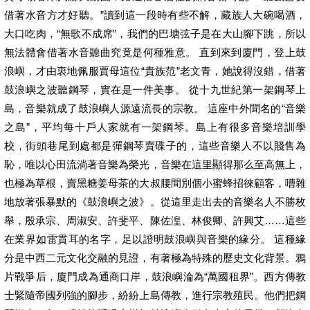
借著水音方才好聽。”讀到這一段時有些不解，藏族人大碗喝酒，
大口吃肉，“無歌不成席”，我們的巴塘弦子是在大山腳下跳，所以
無法體會借著水音聽曲究竟是何種雅意。 直到來到廈門，登上鼓
浪嶼，才由衷地佩服賈母這位“貴族范”老文青，她說得沒錯，借著
鼓浪嶼之波聽鋼琴，實在是一件美事。 從十九世紀第一架鋼琴上
島，音樂就成了鼓浪嶼人源遠流長的宗教。 這座中外聞名的“音樂
之島”，平均每十戶人家就有一架鋼琴。島上有很多音樂培訓學
校，街頭巷尾到處都是彈鋼琴賣碟子的，這些音樂人不以賤售為
恥，唯以心田流淌著音樂為榮光，音樂在這里顯得那么至高無上，
也極為草根，賣黑糖姜母茶的大叔腰間別個小蜜蜂招徠顧客，嘈雜
地放著張暴默的《鼓浪嶼之波》。從這里走出去的音樂名人不勝枚
舉，殷承宗、周淑安、許斐平、陳佐湟、林俊卿、許興艾……這些
在業界如雷貫耳的名字，足以證明鼓浪嶼與音樂的緣分。 這種緣
分是中西二元文化交融的見證，有著極為特殊的歷史文化背景。鴉
片戰爭后，廈門成為通商口岸，鼓浪嶼淪為“萬國租界”。西方傳教
士緊隨帝國列強的腳步，紛紛上島傳教，進行宗教殖民。他們把鋼