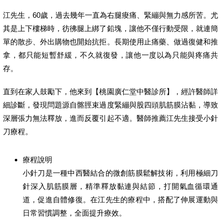
江先生，60歲，過去幾年一直為右腿痠痛、緊繃與無力感所苦。尤
其是上下樓梯時，彷彿腿上綁了鉛塊，讓他不僅行動受限，就連簡
單的散步、外出購物也開始抗拒。長期使用止痛藥、做過復健和推
拿，都只能短暫舒緩，不久就復發，讓他一度以為只能與疼痛共
存。
直到在家人鼓勵下，他來到【桃園廣仁堂中醫診所】，經許醫師詳
細診斷，發現問題源自髂脛束過度緊繃與股四頭肌筋膜沾黏，導致
深層張力無法釋放，進而反覆引起不適。醫師推薦江先生接受小針
刀療程。
療程說明
小針刀是一種中西醫結合的微創筋膜鬆解技術，利用極細刀
針深入肌筋膜層，精準釋放黏連與結節，打開氣血循環通
道，促進自體修復。在江先生的療程中，搭配了伸展運動與
日常習慣調整，全面提升療效。