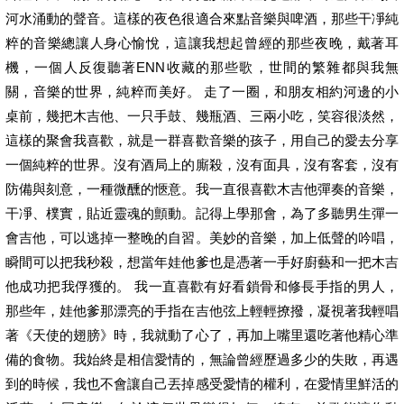
河水涌動的聲音。這樣的夜色很適合來點音樂與啤酒，那些干凈純
粹的音樂總讓人身心愉悅，這讓我想起曾經的那些夜晚，戴著耳
機，一個人反復聽著ENN收藏的那些歌，世間的繁雜都與我無
關，音樂的世界，純粹而美好。 走了一圈，和朋友相約河邊的小
桌前，幾把木吉他、一只手鼓、幾瓶酒、三兩小吃，笑容很淡然，
這樣的聚會我喜歡，就是一群喜歡音樂的孩子，用自己的愛去分享
一個純粹的世界。沒有酒局上的廝殺，沒有面具，沒有客套，沒有
防備與刻意，一種微醺的愜意。我一直很喜歡木吉他彈奏的音樂，
干凈、樸實，貼近靈魂的顫動。記得上學那會，為了多聽男生彈一
會吉他，可以逃掉一整晚的自習。美妙的音樂，加上低聲的吟唱，
瞬間可以把我秒殺，想當年娃他爹也是憑著一手好廚藝和一把木吉
他成功把我俘獲的。 我一直喜歡有好看鎖骨和修長手指的男人，
那些年，娃他爹那漂亮的手指在吉他弦上輕輕撩撥，凝視著我輕唱
著《天使的翅膀》時，我就動了心了，再加上嘴里還吃著他精心準
備的食物。我始終是相信愛情的，無論曾經歷過多少的失敗，再遇
到的時候，我也不會讓自己丟掉感受愛情的權利，在愛情里鮮活的