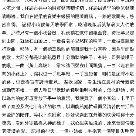
人流之間，任憑市井中的叫買聲嘈嘈切切，任憑街道里的喇叭聲嘀
嘀嘟嘟，我自在輕柔的音樂中緩慢的蹬著腳踏，一路輕歌而去，悠
然自得。 記得小時候每天放學回家，吃過晚飯后就幫著大人們放
羊。那時只有一個小收音機，我便揣在懷中如獲至寶。待把羊兒趕
到山間，就坐在山梁上，一邊看著羊兒悠閑的啃草，一邊搜臺聽流
行歌曲。那時，有一個聽眾點歌的節目讓我十分喜歡，因為里面點
的歌，大部分都是比較熟悉且十分動聽的曲子。有時，即興破嗓子
的吼上一曲《黃土高坡》，常常讓回聲在山間飄蕩，一曲《走在鄉
間的小路上》，讓我也一手甩羊鞭，一手握短笛，哪怕是泥濘不堪
的路，也走得富有詩情畫意。 某次回家，看生活在農村的母親依
然勤勞不輟，一個人整日里默默的種呀鋤呀收呀的，怎么勸她，習
以為常的她不愿意放下手中的農活。我便買了一個小音箱，卡里下
載了秦腔及六七十年代的歌曲，以期能給她忙碌而又清苦的生活帶
來些許的陪伴。等我下次回家，卻發現秦腔在外婆的枕旁唱得十分
嘹亮，看到外婆聽得入神的樣子，我心里美滋滋的，原來音樂傳遞
著濃濃的愛。 記得前些天，一個小姑娘，手拖著一個雙目失明帶