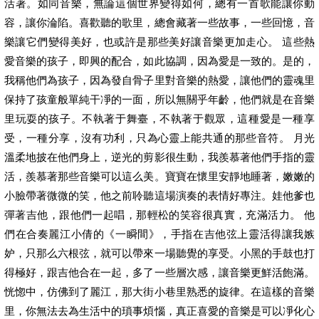
活著。如同音樂，無論這個世界變得如何，總有一首歌能讓你動
容，讓你淪陷。喜歡聽的歌里，總會藏著一些故事，一些回憶，音
樂讓它們變得美好，也或許是那些美好讓音樂更加走心。 這些熱
愛音樂的孩子，即興的配合，如此協調，因為愛是一致的。是的，
我稱他們為孩子，因為發自骨子里對音樂的熱愛，讓他們的靈魂里
保持了孩童般單純干凈的一面，所以無關乎年齡，他們就是在音樂
里玩耍的孩子。不執著于舞臺，不執著于觀眾，這種愛是一種享
受，一種分享，沒有功利，只為心靈上能共通的那些音符。 月光
溫柔地披在他們身上，逆光的剪影很生動，我羨慕著他們手指的靈
活，羨慕著那些音樂可以這么美。寶寶在懷里安靜地睡著，嫩嫩的
小臉帶著微微的笑，他之前聆聽這場演奏的表情好專注。娃他爹也
彈著吉他，跟他們一起唱，那輕松的笑容很真實，充滿活力。 他
們在合奏麗江小倩的《一瞬間》，手指在吉他弦上靈活得讓我嫉
妒，只那么六根弦，就可以帶來一場聽覺的享受。小黑的手鼓也打
得極好，跟吉他合在一起，多了一些層次感，讓音樂更鮮活飽滿。
恍惚中，仿佛到了麗江，那大街小巷里熟悉的旋律。在這樣的音樂
里，你無法去為生活中的瑣事煩惱，真正喜愛的音樂是可以凈化心