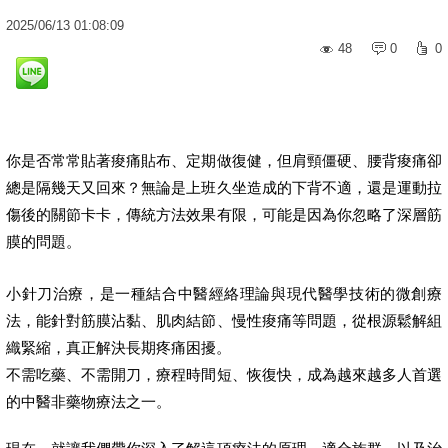
2025
/
06
/
13
01:08:09
48
0
0
你是否常常貼著痠痛貼布、定期做復健，但肩頸僵硬、腰背痠痛卻
總是隔幾天又回來？無論是上班久坐造成的下背不適，還是運動拉
傷後的關節卡卡，傳統方法效果有限，可能是因為你忽略了深層筋
膜的問題。
小針刀治療，是一種結合中醫經絡理論與現代醫學技術的微創療
法，能針對筋膜沾黏、肌肉結節、慢性痠痛等問題，從根源鬆解組
織緊縮，真正解決長期疼痛困擾。
不需吃藥、不需開刀，療程時間短、恢復快，成為越來越多人首選
的中醫非藥物療法之一。