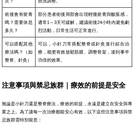
次？
狀況調整。
術後會有瘀青
部分患者術後局部會出現輕微瘀青與酸脹感，
嗎？需要休息
通常1～3天可緩解，建議術後24小時內避免劇
多久？
烈活動，日常生活可正常進行。
可以搭配其他
可以，小針刀常搭配整脊或針灸進行綜合治
療法嗎？（如
療，能更有效放鬆筋膜、調整骨架，達到事半
整脊、針灸）
功倍的效果。
注意事項與禁忌族群｜療效的前提是安全
無論是小針刀還是整脊療法，療效的前提，永遠是建立在安全與專
業之上。為了讓每一次治療都能安心有效，以下這些注意事項與禁
忌族群需特別留意：