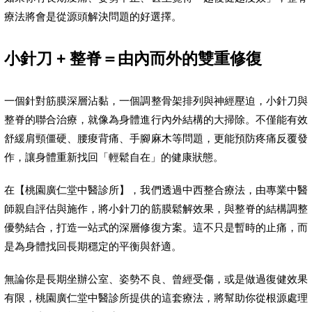
療法將會是從源頭解決問題的好選擇。
小針刀 + 整脊＝由內而外的雙重修復
一個針對筋膜深層沾黏，一個調整骨架排列與神經壓迫，小針刀與
整脊的聯合治療，就像為身體進行內外結構的大掃除。不僅能有效
舒緩肩頸僵硬、腰痠背痛、手腳麻木等問題，更能預防疼痛反覆發
作，讓身體重新找回「輕鬆自在」的健康狀態。
在【桃園廣仁堂中醫診所】，我們透過中西整合療法，由專業中醫
師親自評估與施作，將小針刀的筋膜鬆解效果，與整脊的結構調整
優勢結合，打造一站式的深層修復方案。這不只是暫時的止痛，而
是為身體找回長期穩定的平衡與舒適。
無論你是長期坐辦公室、姿勢不良、曾經受傷，或是做過復健效果
有限，桃園廣仁堂中醫診所提供的這套療法，將幫助你從根源處理