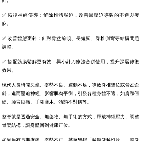
針。
✅ 恢復神經傳導：解除椎體壓迫，改善因壓迫導致的不適與痠
麻。
✅ 改善體態歪斜：針對骨盆前傾、長短腳、脊椎側彎等結構問題
調整。
✅ 搭配筋膜鬆解更有效：與小針刀療法合併使用，提升深層修復
效果。
現代人長時間久坐、姿勢不良、運動不足，導致脊椎錯位或骨盆歪
斜，進而壓迫神經、影響肌肉平衡，引發各種身體不適，如肩頸僵
硬、腰背痠痛、手腳麻木、體態不對稱等。
整脊就是透過安全、無藥物、無手術的方式，釋放神經壓力、調整
骨架結構，讓身體回到健康正位。
如果你有長期痠痛、姿勢不正、甚至覺得「越復健越沒效」，整脊