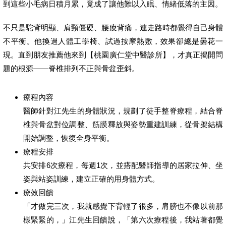
到這些小毛病日積月累，竟成了讓他難以入眠、情緒低落的主因。
不只是駝背明顯、肩頸僵硬、腰痠背痛，連走路時都覺得自己身體
不平衡。他換過人體工學椅、試過按摩熱敷，效果卻總是曇花一
現。直到朋友推薦他來到【桃園廣仁堂中醫診所】，才真正揭開問
題的根源——脊椎排列不正與骨盆歪斜。
療程內容
醫師針對江先生的身體狀況，規劃了徒手整脊療程，結合脊
椎與骨盆對位調整、筋膜釋放與姿勢重建訓練，從骨架結構
開始調整，恢復全身平衡。
療程安排
共安排6次療程，每週1次，並搭配醫師指導的居家拉伸、坐
姿與站姿訓練，建立正確的用身體方式。
療效回饋
「才做完三次，我就感覺下背輕了很多，肩膀也不像以前那
樣緊緊的，」江先生回饋說，「第六次療程後，我站著都覺