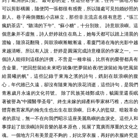
到了歐洲的幻覺。 最奇妙的是，在這些巷子里，任何一個地方都
可以剪影構圖，隨便閃一張都很有感覺，所以隨處可見拍婚紗照的
新人。巷子兩側攤點小店林立，那些非主流店名很有意思，“張三
瘋奶茶店”、“聽濤的下午”、“蘇小糖”，十分別致。 詩意鼓浪嶼。這
個意象并不虛無，詩人舒婷就住在島上，她每天都可以踏上清晨的
渡輪，隨浪花翻飛，與鼓浪嶼漸離漸遠，看廈門港在海的光影中越
來越清晰。所以有人說，舒婷是圓滿完成詩意棲居的作家之一。一
個詩人能得到這樣的評價，不啻是一種幸福，比所有的榮譽都具有
含金量。“把回想留給未來吧/就像/把夢留給夜/把淚留給海/把風留
給晨曦的帆”，這些記錄于東海之濱的詩句，鐫刻在鼓浪嶼的腹
心，年代雖已久遠，卻沒有隨東海的浪花消逝，這些詩句，是我們
青蔥歲月永遠的文化符號。 除了民族英雄鄭成功，毓園里還長眠
著被譽為“中國醫學圣母”、終生未嫁的婦產科學家林巧稚，杰出的
體育教育家馬約翰先生也出生在鼓浪嶼。日本人的監獄、暗殺革命
者的原址，無一不在向我們昭示這座美麗島嶼的血淚史。這些人和
事撐起了鼓浪嶼詩與音樂的基本原色，拓展了寬廣而厚重的文化之
魂。一個地方只有美景是不夠的，好比穿衣服，再好的衣服終究是