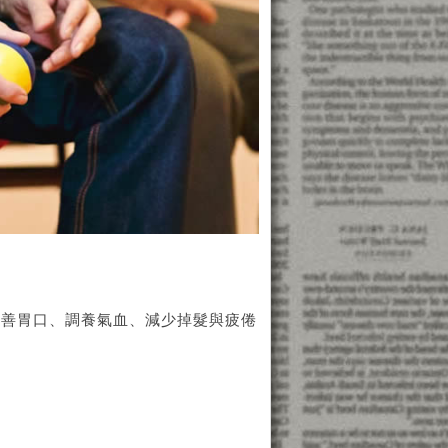
改善胃口、調養氣血、減少掉髮與疲倦