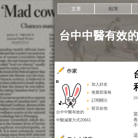
文章
相簿
台中中醫有效的
作家
加入好友
推薦部落格
20
訂閱關注
留言給他
台中中醫有效的
中醫減重方式20661