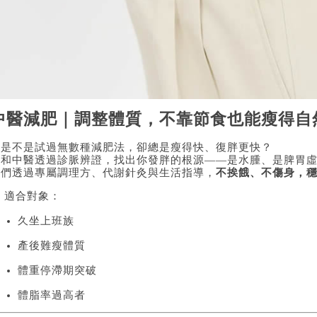
中醫減肥｜調整體質，不靠節食也能瘦得自
你是不是試過無數種減肥法，卻總是瘦得快、復胖更快？
廣和中醫透過診脈辨證，找出你發胖的根源——是水腫、是脾胃
我們透過專屬調理方、代謝針灸與生活指導，
不挨餓、不傷身，
 適合對象：
久坐上班族
產後難瘦體質
體重停滯期突破
體脂率過高者