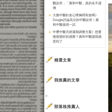
醫診所，「廣和中醫」真的名不虛
傳
大雅中醫針灸心悸胸悶有效嗎》
Google評論高分的中醫診所！廣
和中醫值得一試
中壢中醫月經週期調整方案》想要
慢慢變好的感覺？廣和中醫讓我感
受到了
精選文章
我推薦的文章
>
部落格推薦人