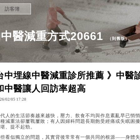
訪客簿
中醫減重方式20661
（
到舊版
）
台中埋線中醫減重診所推薦 》中醫
和中醫讓人回訪率超高
26
/
02
/
05
17
:
28
當代人的生活節奏越來越快，壓力、飲食不均與作息紊亂早已悄
各種減重法卻屢戰屢敗；有人因婦科問題長期飽受經痛或失眠困
不堪、提不起勁。
這些看似獨立的問題，其實背後常常有一個共同的根源——身體