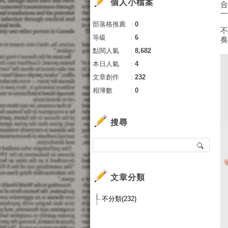
個人小檔案
部落格推薦
：
0
等級
：
6
點閱人氣
：
8,682
本日人氣
：
4
文章創作
：
232
相簿數
：
0
搜尋
文章分類
不分類(232)