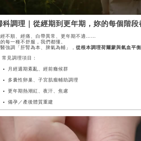
婦科調理｜從經期到更年期，妳的每個階段
月經不順、經痛、白帶異常、更年期不適……
妳的每一種不舒服，我們都懂。
中醫強調「肝腎為本、脾氣為輔」，
從根本調理荷爾蒙與氣血平
 常見調理項目：
月經週期紊亂、經前癥候群
多囊性卵巢、子宮肌瘤輔助調理
更年期熱潮紅、夜汗、焦慮
備孕／產後體質重建