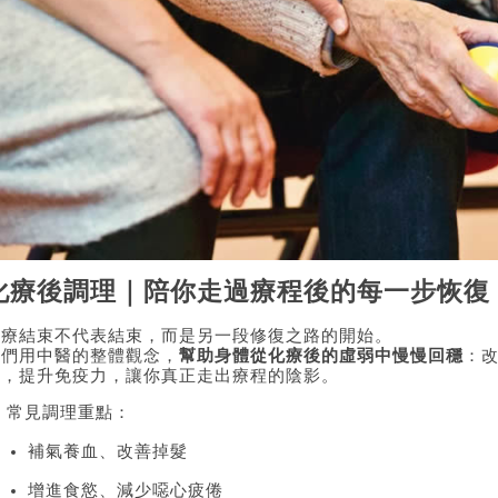
化療後調理｜陪你走過療程後的每一步恢復
化療結束不代表結束，而是另一段修復之路的開始。
我們用中醫的整體觀念，
幫助身體從化療後的虛弱中慢慢回穩
：
感，提升免疫力，讓你真正走出療程的陰影。
 常見調理重點：
補氣養血、改善掉髮
增進食慾、減少噁心疲倦