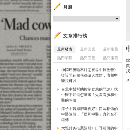
月曆
文章排行榜
最新發表
最新回應
最新推薦
熱門瀏覽
熱門回應
熱門推薦
神岡癌後睡不好怎麼靠中醫改善》
從診間到服務都讓人放鬆，廣和中

醫很可以！
台北中醫幫助控制食慾的門診》找
中醫不知道怎麼選？先看看廣和中
醫的評價
潭子中醫減肥哪裡好》口耳相傳的
中醫診所，「廣和中醫」真的名不
虛傳
大雅針灸推薦診所》口耳相傳的中