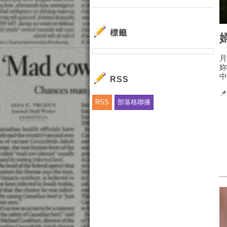
標籤
RSS

RSS
部落格聯播