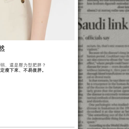
然
虛弱、還是壓力型肥胖？
穩定瘦下來、不易復胖。