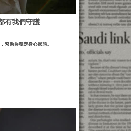
都有我們守護
衡，幫助妳穩定身心狀態。