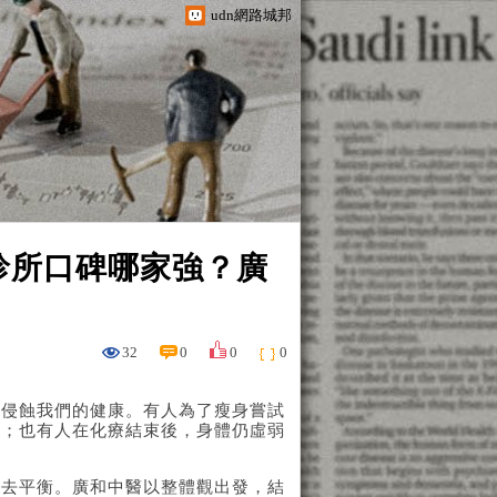
udn網路城邦
診所口碑哪家強？廣
32
0
0
0
悄侵蝕我們的健康。有人為了瘦身嘗試
擾；也有人在化療結束後，身體仍虛弱
失去平衡。廣和中醫以整體觀出發，結