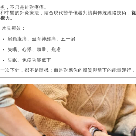
針灸，不只是針對疼痛。
廣和中醫的針灸療法，結合現代醫學儀器判讀與傳統經絡技術，
自癒力。
 常見療效：
肩頸痠痛、坐骨神經痛、五十肩
失眠、心悸、頭暈、焦慮
失眠、免疫功能低下
每一次下針，都不是隨機；而是對應你的體質與當下的能量運行