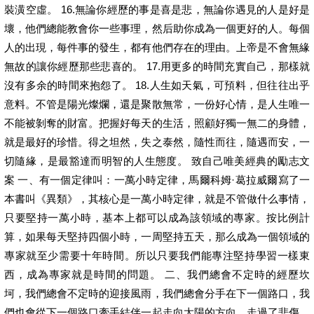
裝潢空虛。 16.無論你經歷的事是喜是悲，無論你遇見的人是好是
壞，他們總能教會你一些事理，然后助你成為一個更好的人。每個
人的出現，每件事的發生，都有他們存在的理由。上帝是不會無緣
無故的讓你經歷那些悲喜的。 17.用更多的時間充實自己，那樣就
沒有多余的時間來抱怨了。 18.人生如天氣，可預料，但往往出乎
意料。不管是陽光燦爛，還是聚散無常，一份好心情，是人生唯一
不能被剝奪的財富。把握好每天的生活，照顧好獨一無二的身體，
就是最好的珍惜。得之坦然，失之泰然，隨性而往，隨遇而安，一
切隨緣，是最豁達而明智的人生態度。 致自己唯美經典的勵志文
案 一、有一個定律叫：一萬小時定律，馬爾科姆·葛拉威爾寫了一
本書叫《異類》，其核心是一萬小時定律，就是不管做什么事情，
只要堅持一萬小時，基本上都可以成為該領域的專家。按比例計
算，如果每天堅持四個小時，一周堅持五天，那么成為一個領域的
專家就至少需要十年時間。所以只要我們能專注堅持學習一樣東
西，成為專家就是時間的問題。 二、我們總會不定時的經歷坎
坷，我們總會不定時的迎接風雨，我們總會分手在下一個路口，我
們也會從下一個路口牽手結伴一起走向太陽的方向。走過了悲傷，