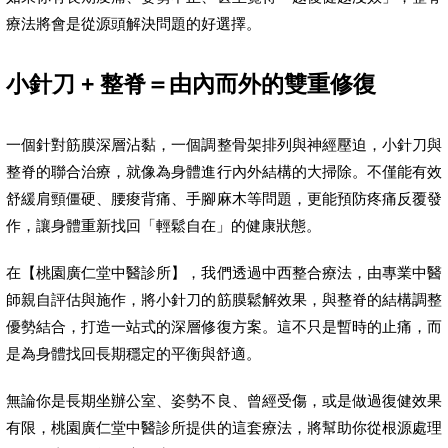
療法將會是從源頭解決問題的好選擇。
小針刀 + 整脊＝由內而外的雙重修復
一個針對筋膜深層沾黏，一個調整骨架排列與神經壓迫，小針刀與
整脊的聯合治療，就像為身體進行內外結構的大掃除。不僅能有效
舒緩肩頸僵硬、腰痠背痛、手腳麻木等問題，更能預防疼痛反覆發
作，讓身體重新找回「輕鬆自在」的健康狀態。
在【桃園廣仁堂中醫診所】，我們透過中西整合療法，由專業中醫
師親自評估與施作，將小針刀的筋膜鬆解效果，與整脊的結構調整
優勢結合，打造一站式的深層修復方案。這不只是暫時的止痛，而
是為身體找回長期穩定的平衡與舒適。
無論你是長期坐辦公室、姿勢不良、曾經受傷，或是做過復健效果
有限，桃園廣仁堂中醫診所提供的這套療法，將幫助你從根源處理