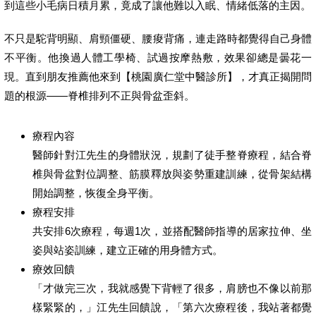
到這些小毛病日積月累，竟成了讓他難以入眠、情緒低落的主因。
不只是駝背明顯、肩頸僵硬、腰痠背痛，連走路時都覺得自己身體
不平衡。他換過人體工學椅、試過按摩熱敷，效果卻總是曇花一
現。直到朋友推薦他來到【桃園廣仁堂中醫診所】，才真正揭開問
題的根源——脊椎排列不正與骨盆歪斜。
療程內容
醫師針對江先生的身體狀況，規劃了徒手整脊療程，結合脊
椎與骨盆對位調整、筋膜釋放與姿勢重建訓練，從骨架結構
開始調整，恢復全身平衡。
療程安排
共安排6次療程，每週1次，並搭配醫師指導的居家拉伸、坐
姿與站姿訓練，建立正確的用身體方式。
療效回饋
「才做完三次，我就感覺下背輕了很多，肩膀也不像以前那
樣緊緊的，」江先生回饋說，「第六次療程後，我站著都覺