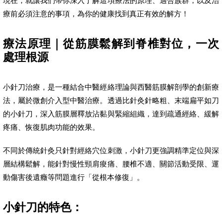
現在，就讓我們帶你深入了解這項療法的原理、適合族群，以及治
療前必須注意的事項，為你的健康找到真正有效的解方！
療法原理｜從筋膜鬆解到脊椎對位，一次
處理根源
小針刀治療，是一種結合中醫經絡理論與西醫筋膜解剖學的創新療
法，屬於微創介入型中醫治療。透過比針灸針略粗、末端扁平如刀
的小針刀，深入筋膜層釋放沾黏與緊縮組織，達到疏通經絡、緩解
疼痛、恢復肌肉功能的效果。
不同於傳統針灸只針對經絡穴位刺激，小針刀更強調精準定位與深
層結構鬆解，能針對慢性頸肩痠痛、腰椎不適、關節活動受限、運
動傷害後遺癥等問題進行「從根本修復」。
小針刀的特色：