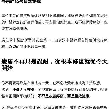
專業評估為首要步驟
每位患者的體質與病灶狀況都不盡相同，建議務必由具備專業經驗
的中醫師進行詳細評估後，再安排治療計畫。這不僅保障療效，也
能有效降低風險。
廣仁堂中醫診所堅持安全第一，由資深中醫師親自評估與執行療
程，為您的健康把關每一步。
痠痛不再只是忍耐，從根本修復就從今天
開始
你不需要再靠貼布撐過每一天，也不必接受痠痛成為生活常態。
透過「
小針刀＋整脊
」的雙重療法，從筋膜鬆解到骨架調整，讓身
體真正回到平衡狀態，
不只是改善疼痛，而是重啟健康
。
📌 若你長期受痠痛困擾、反覆復健無效、或想從根本改善體態與