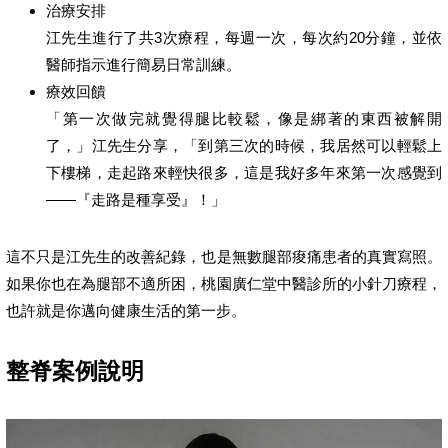
治療安排
江先生進行了共3次療程，每週一次，每次約20分鐘，並依
醫師指示進行簡易日常訓練。
療效回饋
「第一次做完就覺得腿比較鬆，像是綁著的東西被解開
了，」江先生分享，「到第三次的時候，我居然可以輕鬆上
下樓梯，走起路來輕快很多，這是我好多年來第一次感覺到
——『走路是種享受』！」
這不只是江先生的改善紀錄，也是無數腿部痠痛患者的真實寫照。
如果你也在為腿部不適所困，桃園廣仁堂中醫診所的小針刀療程，
也許就是你邁向健康生活的第一步。
整脊案例說明