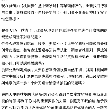
現在就預約【桃園廣仁堂中醫診所】專業醫師評估，重新找回行動
的自由，讓身體輕盈不再只是夢想！小針刀會不會傷到神經？安全
性怎麼樣？
整脊 CTA｜站直了，你會發現身體輕鬆許多整脊適合什麼樣的側
彎造成兩邊不對稱問題？
你是否經常感到駝背、腰痠、姿勢不正？這些問題很可能來自脊椎
與骨盆錯位。整脊療法透過專業徒手技術，調整脊椎排列、釋放神
經壓力，不僅改善姿勢，更能提升生活品質與精神氣色。脊椎側彎
做小針刀可以調整體態嗎？
從辦公族到媽媽族，只要你想讓身體恢復自然平衡，就讓【桃園廣
仁堂中醫診所】為你規劃專屬整脊療程。現在預約，邁出改變體態
與健康的第一步！小針刀適合治療常抽筋的問題嗎？
在雨天即將枯萎的花兒 等到了陽光 得到再次盛放的機會 在我最沮
喪的時候 等到了你 得到重新振作的力量 你照亮了我的路 給予我
方向和動力 努力追逐著你給的光 期盼成為站在你身邊的人 一路奔