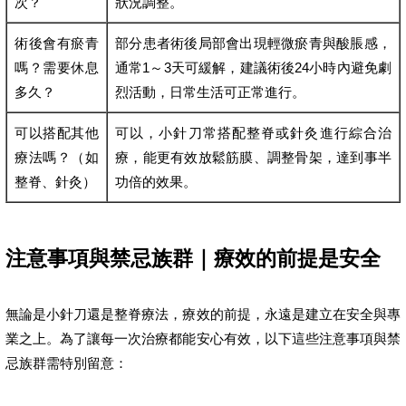
次？
狀況調整。
術後會有瘀青
部分患者術後局部會出現輕微瘀青與酸脹感，
嗎？需要休息
通常1～3天可緩解，建議術後24小時內避免劇
多久？
烈活動，日常生活可正常進行。
可以搭配其他
可以，小針刀常搭配整脊或針灸進行綜合治
療法嗎？（如
療，能更有效放鬆筋膜、調整骨架，達到事半
整脊、針灸）
功倍的效果。
注意事項與禁忌族群｜療效的前提是安全
無論是小針刀還是整脊療法，療效的前提，永遠是建立在安全與專
業之上。為了讓每一次治療都能安心有效，以下這些注意事項與禁
忌族群需特別留意：