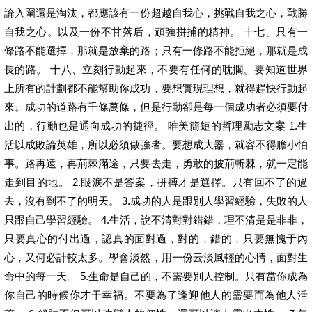
論入圍還是淘汰，都應該有一份超越自我心，挑戰自我之心，戰勝
自我之心。以及一份不甘落后，頑強拼捕的精神。 十七、只有一
條路不能選擇，那就是放棄的路；只有一條路不能拒絕，那就是成
長的路。 十八、立刻行動起來，不要有任何的耽擱。要知道世界
上所有的計劃都不能幫助你成功，要想實現理想，就得趕快行動起
來。成功的道路有千條萬條，但是行動卻是每一個成功者必須要付
出的，行動也是通向成功的捷徑。 唯美簡短的哲理勵志文案 1.生
活以成敗論英雄，所以必須做強者。要想成大器，就容不得膽小怕
事。路再遠，再荊棘滿途，只要去走，勇敢的披荊斬棘，就一定能
走到目的地。 2.眼淚不是答案，拼搏才是選擇。只有回不了的過
去，沒有到不了的明天。 3.成功的人是跟別人學習經驗，失敗的人
只跟自己學習經驗。 4.生活，說不清對對錯錯，理不清是是非非，
只要真心的付出過，認真的面對過，對的，錯的，只要無愧于內
心，又何必計較太多。學會淡然，用一份云淡風輕的心情，面對生
命中的每一天。 5.生命是自己的，不需要別人控制。只有當你成為
你自己的時候你才干幸福。不要為了逢迎他人的需要而為他人活