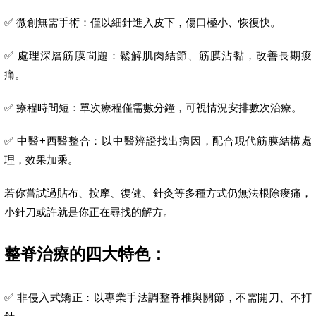
✅ 微創無需手術：僅以細針進入皮下，傷口極小、恢復快。
✅ 處理深層筋膜問題：鬆解肌肉結節、筋膜沾黏，改善長期痠
痛。
✅ 療程時間短：單次療程僅需數分鐘，可視情況安排數次治療。
✅ 中醫+西醫整合：以中醫辨證找出病因，配合現代筋膜結構處
理，效果加乘。
若你嘗試過貼布、按摩、復健、針灸等多種方式仍無法根除痠痛，
小針刀或許就是你正在尋找的解方。
整脊治療的四大特色：
✅ 非侵入式矯正：以專業手法調整脊椎與關節，不需開刀、不打