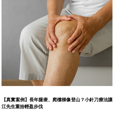
【真實案例】長年腿痠、爬樓梯像登山？小針刀療法讓
江先生重拾輕盈步伐