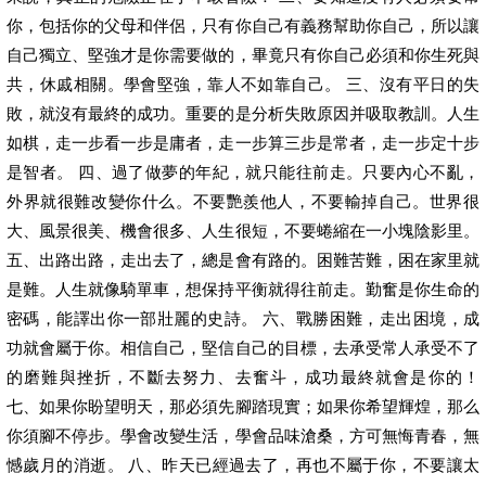
你，包括你的父母和伴侶，只有你自己有義務幫助你自己，所以讓
自己獨立、堅強才是你需要做的，畢竟只有你自己必須和你生死與
共，休戚相關。學會堅強，靠人不如靠自己。 三、沒有平日的失
敗，就沒有最終的成功。重要的是分析失敗原因并吸取教訓。人生
如棋，走一步看一步是庸者，走一步算三步是常者，走一步定十步
是智者。 四、過了做夢的年紀，就只能往前走。只要內心不亂，
外界就很難改變你什么。不要艷羨他人，不要輸掉自己。世界很
大、風景很美、機會很多、人生很短，不要蜷縮在一小塊陰影里。
五、出路出路，走出去了，總是會有路的。困難苦難，困在家里就
是難。人生就像騎單車，想保持平衡就得往前走。勤奮是你生命的
密碼，能譯出你一部壯麗的史詩。 六、戰勝困難，走出困境，成
功就會屬于你。相信自己，堅信自己的目標，去承受常人承受不了
的磨難與挫折，不斷去努力、去奮斗，成功最終就會是你的！
七、如果你盼望明天，那必須先腳踏現實；如果你希望輝煌，那么
你須腳不停步。學會改變生活，學會品味滄桑，方可無悔青春，無
憾歲月的消逝。 八、昨天已經過去了，再也不屬于你，不要讓太