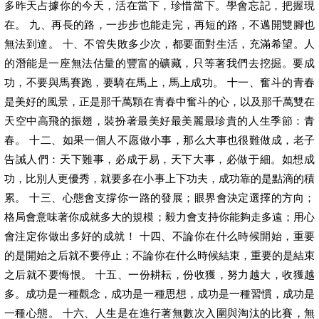
多昨天占據你的今天，活在當下，珍惜當下。學會忘記，把握現
在。 九、再長的路，一步步也能走完，再短的路，不邁開雙腳也
無法到達。 十、不管失敗多少次，都要面對生活，充滿希望。人
的潛能是一座無法估量的豐富的礦藏，只等著我們去挖掘。要成
功，不要與馬賽跑，要騎在馬上，馬上成功。 十一、奮斗的青春
是美好的風景，正是那千萬顆在青春中奮斗的心，以及那千萬雙在
天空中高飛的振翅，裝扮著最美好最美麗最珍貴的人生季節：青
春。 十二、如果一個人不愿做小事，那么大事也很難做成，老子
告誡人們：天下難事，必成于易，天下大事，必做于細。如想成
功，比別人更優秀，就要多在小事上下功夫，成功靠的是點滴的積
累。 十三、心態會支撐你一路的發展；眼界會決定選擇的方向；
格局會意味著你成就多大的規模；毅力會支持你能夠走多遠；用心
會注定你做出多好的成就！ 十四、不論你在什么時候開始，重要
的是開始之后就不要停止；不論你在什么時候結束，重要的是結束
之后就不要悔恨。 十五、一份耕耘，份收獲，努力越大，收獲越
多。成功是一種觀念，成功是一種思想，成功是一種習慣，成功是
一種心態。 十六、人生是在進行著無數次入圍與淘汰的比賽，無