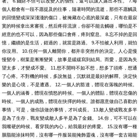
著。 6.錢財不但可以改變人的個性，還可以讓人露出本性。 7.每
個人都會有一段不愿提及的往事，隨著時間的流逝，那些不愿觸及
的回憶變成深深淺淺的傷口，被掩藏在心底的最深處，只有在最寂
寞的時候拿出來審視，然后疼得流淚，你卻不能去觸碰，哪怕是不
經意的也不可以，因為那些傷口會疼，疼到窒息。 8.忘不掉的是回
憶，繼續的是生活，錯過的，就當是路過。 9.不怕被人利用，就怕
你沒用。 10.任何一個人離開你，都并非突然作的決定。人心是慢
慢變冷，樹葉是漸漸變黃，故事是緩緩寫到結局。而愛，是因為失
望太多，才變成不愛。 11.想不開時不如不想，想多了頭疼，想通
了心疼。不對機的時候，多說無益，沉默就是最好的解釋。決定快
樂的是心境，不是遭遇。 12.一個人的豁達，體現在落魄的時候。
一個人的涵養，體現在憤怒的時候。一個人的體貼，體現在悲傷的
時候。一個人的成熟，體現在抉擇的時候。誰都愿意做自己喜歡的
事情，可是，做你該做的事情，才叫成長。 13.敵人變成戰友多半
是為了生存，戰友變成敵人多半是為了金錢。 14.你，可不可以在
我嘴硬的時候。看穿我的內心，給我最好的疼愛。 15.沒有哪一種
胭脂能涂抹時間，沒有哪一件服裝能掩飾靈魂，沒有哪一套古籍能