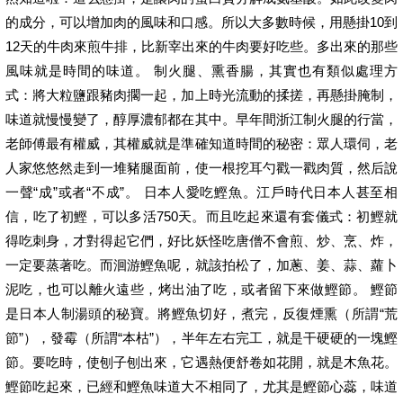
的成分，可以增加肉的風味和口感。所以大多數時候，用懸掛10到
12天的牛肉來煎牛排，比新宰出來的牛肉要好吃些。多出來的那些
風味就是時間的味道。 制火腿、熏香腸，其實也有類似處理方
式：將大粒鹽跟豬肉擱一起，加上時光流動的揉搓，再懸掛腌制，
味道就慢慢變了，醇厚濃郁都在其中。早年間浙江制火腿的行當，
老師傅最有權威，其權威就是準確知道時間的秘密：眾人環伺，老
人家悠悠然走到一堆豬腿面前，使一根挖耳勺戳一戳肉質，然后說
一聲“成”或者“不成”。 日本人愛吃鰹魚。江戶時代日本人甚至相
信，吃了初鰹，可以多活750天。而且吃起來還有套儀式：初鰹就
得吃刺身，才對得起它們，好比妖怪吃唐僧不會煎、炒、烹、炸，
一定要蒸著吃。而洄游鰹魚呢，就該拍松了，加蔥、姜、蒜、蘿卜
泥吃，也可以離火遠些，烤出油了吃，或者留下來做鰹節。 鰹節
是日本人制湯頭的秘寶。將鰹魚切好，煮完，反復煙熏（所謂“荒
節”），發霉（所謂“本枯”），半年左右完工，就是干硬硬的一塊鰹
節。要吃時，使刨子刨出來，它遇熱便舒卷如花開，就是木魚花。
鰹節吃起來，已經和鰹魚味道大不相同了，尤其是鰹節心蕊，味道