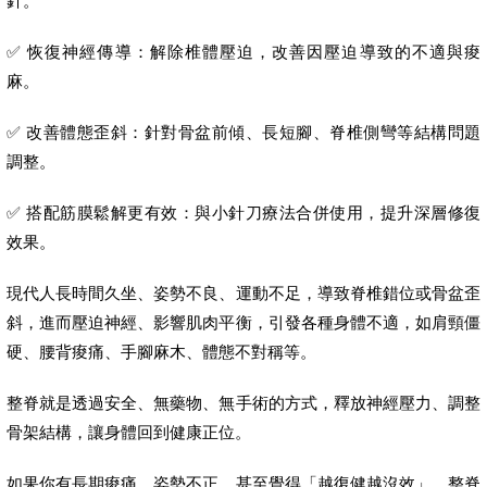
針。
✅ 恢復神經傳導：解除椎體壓迫，改善因壓迫導致的不適與痠
麻。
✅ 改善體態歪斜：針對骨盆前傾、長短腳、脊椎側彎等結構問題
調整。
✅ 搭配筋膜鬆解更有效：與小針刀療法合併使用，提升深層修復
效果。
現代人長時間久坐、姿勢不良、運動不足，導致脊椎錯位或骨盆歪
斜，進而壓迫神經、影響肌肉平衡，引發各種身體不適，如肩頸僵
硬、腰背痠痛、手腳麻木、體態不對稱等。
整脊就是透過安全、無藥物、無手術的方式，釋放神經壓力、調整
骨架結構，讓身體回到健康正位。
如果你有長期痠痛、姿勢不正、甚至覺得「越復健越沒效」，整脊