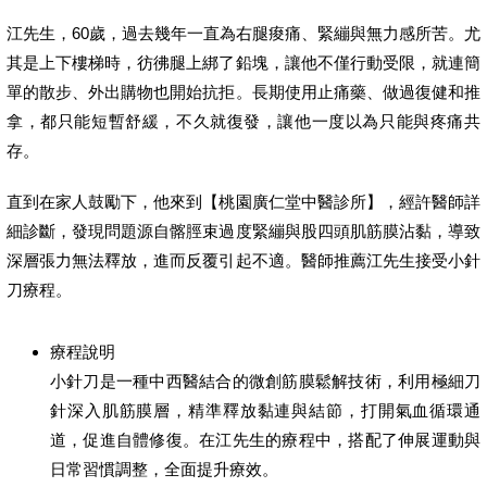
江先生，60歲，過去幾年一直為右腿痠痛、緊繃與無力感所苦。尤
其是上下樓梯時，彷彿腿上綁了鉛塊，讓他不僅行動受限，就連簡
單的散步、外出購物也開始抗拒。長期使用止痛藥、做過復健和推
拿，都只能短暫舒緩，不久就復發，讓他一度以為只能與疼痛共
存。
直到在家人鼓勵下，他來到【桃園廣仁堂中醫診所】，經許醫師詳
細診斷，發現問題源自髂脛束過度緊繃與股四頭肌筋膜沾黏，導致
深層張力無法釋放，進而反覆引起不適。醫師推薦江先生接受小針
刀療程。
療程說明
小針刀是一種中西醫結合的微創筋膜鬆解技術，利用極細刀
針深入肌筋膜層，精準釋放黏連與結節，打開氣血循環通
道，促進自體修復。在江先生的療程中，搭配了伸展運動與
日常習慣調整，全面提升療效。