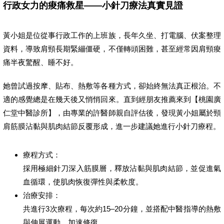
行政女力的痠痛救星——小針刀療法真實見證
黃小姐是位從事行政工作的上班族，長年久坐、打電腦、伏案整理
資料，導致肩頸長期緊繃僵硬，不僅轉頭困難，甚至經常因肩頸痠
痛半夜驚醒、睡不好。
她曾試過按摩、貼布、熱敷等各種方式，卻始終無法真正根治。不
適的感覺總是在幾天後又悄悄回來。直到經朋友推薦來到【桃園廣
仁堂中醫診所】，由專業的許醫師親自評估後，發現黃小姐屬於頸
肩筋膜沾黏與肌肉結節反覆形成，進一步建議她進行小針刀療程。
療程方式：
採用極細針刀深入筋膜層，釋放沾黏與肌肉結節，並促進氣
血循環，使肌肉恢復彈性與柔軟度。
治療安排：
共進行3次療程，每次約15–20分鐘，並搭配中醫指導的熱敷
與伸展運動，加速修復。