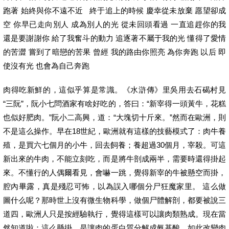
跑著 始終與你不遠不近 終于追上的時候 慶幸從未放棄 愿望卻成
空 你早已走向別人 成為別人的光 從未回頭看過 一直追趕你的我
還是要謝謝你 給了我奮斗的動力 追逐著不屬于我的光 懂得了愛情
的苦澀 嘗到了暗戀的苦果 曾經 我的路由你照亮 為你奔跑 以后 即
使沒有光 也會為自己奔跑
肉得吃新鮮的，這似乎算是常識。《水滸傳》里吳用去石碣村見
“三阮”，阮小七問酒家有啥好吃的，答曰：“新宰得一頭黃牛，花糕
也似好肥肉。”阮小二高興，道：“大塊切十斤來。”然而在歐洲，則
不是這么操作。早在18世紀，歐洲就有這樣的技藝模式了：肉牛養
殖，是買六七個月的小牛，回去飼養；養超過30個月，宰殺。可這
新出來的牛肉，不能立刻吃，而是將牛剖成兩半，需要時還得掛起
來。不懂行的人偶爾看見，會嚇一跳，覺得新宰的牛被懸空而掛，
腔內畢露，真是殘忍可怖，以為誤入哪個分尸狂魔家里。 這么做
圖什么呢？那時世上沒有微生物科學，做個尸體解剖，都要被說三
道四，歐洲人只是按經驗執行，覺得這樣可以讓肉類熟成。現在當
然知道啦：這么懸掛，是讓肉的蛋白質分解成氨基酸。如此改變肉