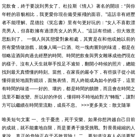
完飲食，終于要說到男女了。杜拉斯《情人》著名的開頭：“與你
年輕的容貌相比，我更愛你現在備受摧殘的面容。”這話非有經歷
者不能理解。昆德拉《笑忘書》里有句更好玩的：“女人不喜歡漂
亮男人，但喜歡擁有過漂亮女人的男人。”這話有些繞，但大致意
思點到了。 一個人與其戀愛對象相處，其實是在和他或她以前的
所有愛情做游戲，就像人喝一口酒、吃一塊肉嘗到的味道，都是在
領略這酒與肉過去經歷的時間。時間把飲食與男女雕琢成他們現在
的樣子。沒有人天生就舉手投足不逾矩，翻開小時候的照片，總能
找到最天真懵懂的時刻。當然，在家長的嚴令下，有些孩子從小就
懂得規矩地面對鏡頭，面無表情。而人終能成為如今的樣子，這里
有時間的味道——好的、壞的，都是時間的饋贈，而且會在時間之
流里不斷改變。所以好的伴侶，懂得時不時地給對方“轉瓶”，讓對
方可以繼續在時間里流動，成長不息。 >>>更多美文：散文隨筆
唯美短句文案 一、生于憂患，死于安樂。如果你想跨越自己目前
的成就，就不能畫地自限，而是要勇于接受挑戰。對畏畏縮縮的人
來說，真正的危險正在于不敢冒險！ 二、要知道沒有人必須要幫