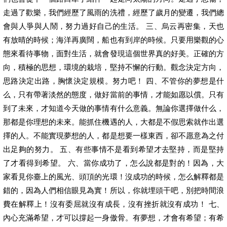
走過了歡樂，我們經歷了風雨的洗禮，經歷了歲月的變遷，我們總
會與人爭與人鬧，努力過好自己的生活。 三、烏云再密集，天也
有放晴的時候；海洋再廣闊，船也有到岸的時候。只要用樂觀的心
態來看待事物，面對生活，就會發現這個世界真的好美。正確的方
向，積極的思想，環境的栽培，堅持不懈的行動。觀念決定方向，
思路決定出路，胸懷決定規模。努力吧！ 四、不管你的夢想是什
么，只有帶著淡然的態度，做好當前的事情，才能如愿以償。只有
到了未來，才知道今天做的事情有什么意義。無論你選擇做什么，
那都是你理想的未來。能抓住機遇的人，大都是不假思索就作出選
擇的人。不能實現夢想的人，都是想要一樣東西，卻不愿意為之付
出足夠的努力。 五、有些事情不是看到希望才去堅持，而是堅持
了才看得到希望。 六、當你成功了，怎么說都是對的！因為，大
家看見你臺上的風光、頭頂的光環！沒成功的時候，怎么解釋都是
錯的，因為人們相信眼見為實！所以，你就埋頭干吧，別把時間浪
費在解釋上！沒有委屈就沒有成長，沒有挫折就沒有成功！ 七、
內心充滿希望，才可以撐起一身傲骨。有夢想，才會有希望；有希