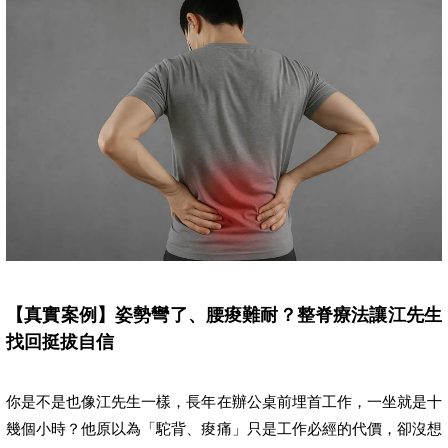
【真實案例】姿勢彎了、腰痠難耐？整脊療法讓江先生
找回挺拔自信
你是不是也像江先生一樣，長年在辦公桌前埋首工作，一坐就是十
幾個小時？他原以為「駝背、痠痛」只是工作必經的代價，卻沒想