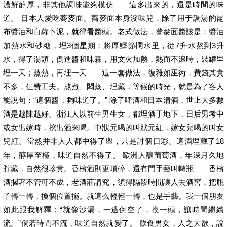
濃鮮醇厚，非其他調味能夠模仿——這多出來的，還是時間的味
道。 日本人愛吃蕎麥面。蕎麥面本身沒味兒，除了用于調湯的昆
布醬油和白蘿卜泥，就得看醬頭。老式做法，蕎麥面醬該是：醬油
加熱水和砂糖，埋3個星期；將厚鰹節擱水里，從7升水熬到3升
水，得了湯頭，倒進醬和味霖，用文火加熱，熱而不滾時，裝罐里
埋一天；蒸熱，再埋一天——這一套做法，復雜如巫術，費錢其實
不多，但費工夫。熬煮、悶蒸、埋藏，等候的時光，就是為了客人
能說句：“這個醬，夠味道了。” 除了啤酒和日本清酒，世上大多數
酒是越陳越好。浙江人以前生男生女，都埋酒于地下，日后男考中
或女出嫁時，挖出酒來喝。中狀元喝的叫狀元紅，嫁女兒喝的叫女
兒紅。當然并非人人都中得了舉，只是討個口彩。這酒埋藏了18
年，醇厚至極，味道自然不得了。 歐洲人釀葡萄酒，年深月久地
貯藏，自然很珍貴。香檳酒則更瑣碎，還有門手藝叫轉瓶——香檳
酒擱著不管可不成，老酒莊講究，須得隔段時間讓人去酒窖，把瓶
子轉一轉，換個位置擺。就這么輕輕一轉，也是手藝。我一個朋友
如此跟我解釋：“就像沙漏，一邊倒空了，換一頭，讓時間繼續
流。”倘若時間不流，味道自然就變了。 飲食男女，人之大欲，說