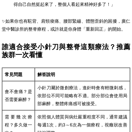
得自己自然挺起來了，整個人看起來精神好多了！」
✨如果你也有駝背、肩頸痠痛、腰部緊繃、體態歪斜的困擾，廣仁
堂中醫診所的整脊療程，或許就是你身體「重新回正」的開始。
誰適合接受小針刀與整脊這類療法？推薦
族群一次看懂
常見問題
解答說明
小針刀屬於微創療法，進針時會有輕微刺感，
會不會痛？是
依部位不同可能略有不適。部分部位會使用局
否需要麻醉？
部麻醉，整體疼痛感可被接受。
需要幾次療
依照個人體質與病灶嚴重程度不同，通常建議
程？多久做一
每週1次，約3～6次為一個療程，視癥狀改善