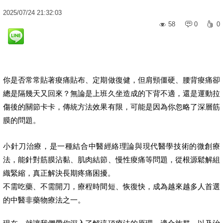
2025
/
07
/
24
21:32:03
58
0
0
你是否常常貼著痠痛貼布、定期做復健，但肩頸僵硬、腰背痠痛卻
總是隔幾天又回來？無論是上班久坐造成的下背不適，還是運動拉
傷後的關節卡卡，傳統方法效果有限，可能是因為你忽略了深層筋
膜的問題。
小針刀治療，是一種結合中醫經絡理論與現代醫學技術的微創療
法，能針對筋膜沾黏、肌肉結節、慢性痠痛等問題，從根源鬆解組
織緊縮，真正解決長期疼痛困擾。
不需吃藥、不需開刀，療程時間短、恢復快，成為越來越多人首選
的中醫非藥物療法之一。