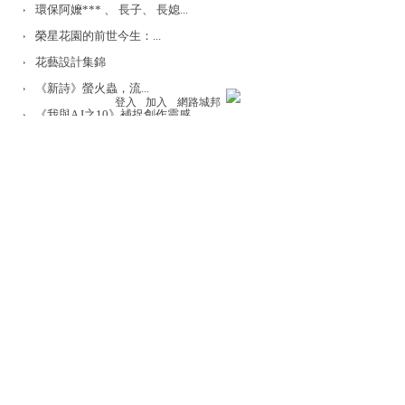
環保阿嬤*** 、 長子、 長媳...
榮星花園的前世今生：...
花藝設計集錦
《新詩》螢火蟲，流...
登入
加入
網路城邦
《我與A I之10》補捉創作靈感
故園芳徑
電子報
網路城邦週報
寫真生活Snap
部落格名嘴
影劇大好評
訂閱