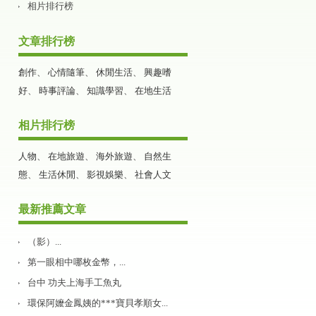
相片排行榜
文章排行榜
創作
、
心情隨筆
、
休閒生活
、
興趣嗜
好
、
時事評論
、
知識學習
、
在地生活
相片排行榜
人物
、
在地旅遊
、
海外旅遊
、
自然生
態
、
生活休閒
、
影視娛樂
、
社會人文
最新推薦文章
（影）...
第一眼相中哪枚金幣，...
台中 功夫上海手工魚丸
環保阿嬤金鳳姨的***寶貝孝順女...