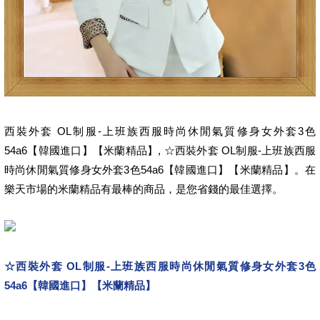
西裝外套 OL制服-上班族西服時尚休閒氣質修身女外套3色
54a6【韓國進口】【米蘭精品】, ☆西裝外套 OL制服-上班族西服
時尚休閒氣質修身女外套3色54a6【韓國進口】【米蘭精品】。在
樂天市場的米蘭精品有最棒的商品，是您省錢的最佳選擇。
☆西裝外套 OL制服-上班族西服時尚休閒氣質修身女外套3色
54a6【韓國進口】【米蘭精品】