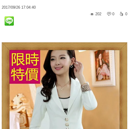
2017
/
09
/
26
17:04:40
202
0
0