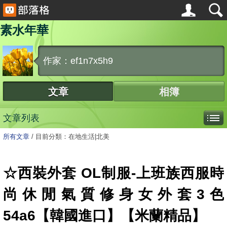
素水年華
作家：ef1n7x5h9
文章
相簿
文章列表
所有文章
/
目前分類：在地生活|北美
☆西裝外套 OL制服-上班族西服時
尚休閒氣質修身女外套3色
54a6【韓國進口】【米蘭精品】